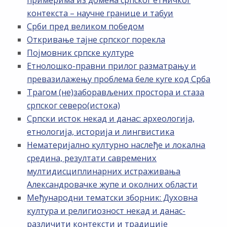
примерима из домена српског етничког
контекста – научне границе и табуи
Срби пред великом победом
Откривање тајне српског порекла
Појмовник српске културе
Етнолошко-правни прилог разматрању и
превазилажењу проблема беле куге код Срба
Трагом (не)заборављених простора и стаза
српског северо(истока)
Српски исток некад и данас: археологија,
етнологија, историја и лингвистика
Нематеријално културно наслеђе и локална
средина, резултати савремених
мултидисциплинарних истраживања
Александровачке жупе и околних области
Међународни тематски зборник: Духовна
култура и религиозност некад и данас-
различити контексти и традиције