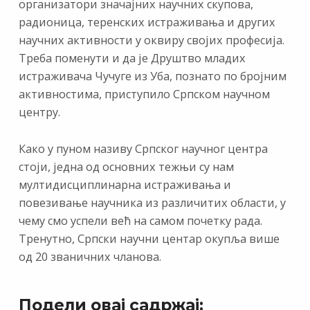
организатори значајних научних скупова,
радионица, теренских истраживања и других
научних активности у оквиру својих професија.
Треба поменути и да је Друштво младих
истраживача Чучуге из Уба, познато по бројним
активностима, приступило Српском научном
центру.
Како у пуном називу Српског научног центра
стоји, једна од основних тежњи су нам
мултидисциплинарна истраживања и
повезивање научника из различитих области, у
чему смо успели већ на самом почетку рада.
Тренутно, Српски научни центар окупља више
од 20 званичних чланова.
Подели овај садржај: