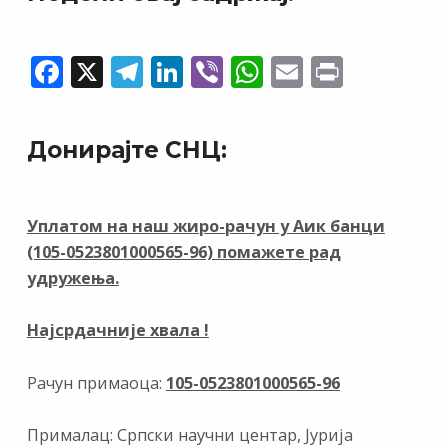
F
X
T
Li
Vi
W
E
Pr
ac
el
n
b
h
m
in
e
e
k
er
at
ai
t
Донирајте СНЦ:
b
gr
e
s
l
o
a
dI
A
o
m
n
p
Уплатом на наш жиро-рачун у Аик банци
(105-0523801000565-96) помажете рад
k
p
удружења.
Најсрдачније хвала !
Рачун примаоца:
105-0523801000565-96
Прималац: Српски научни центар, Јурија