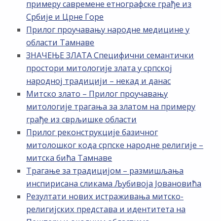
примеру савремене етнографске грађе из
Србије и Црне Горе
Прилог проучавању народне медицине у
области Тамнаве
ЗНАЧЕЊЕ ЗЛАТА Специфични семантички
простори митологије злата у српској
народној традицији – некад и данас
Митско злато – Прилог проучавању
митологије трагања за златом на примеру
грађе из сврљишке области
Прилог реконструкције базичног
митолошког кода српске народне религије –
митска бића Тамнаве
Трагање за традицијом – размишљања
инспирисана сликама Љубивоја Јовановића
Резултати нових истраживања митско-
религијских представа и идентитета на