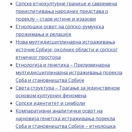
Српске етнокултурне границе и савремена
преиспитивања народних представа о
пореклу – старе истине и изазови
Етнолошки осврт на српско-румунска
прожимања и релације
Нова мултидисциплинарна истраживања
источне Србије, околних области и српског
етничког простора
Етнологија и генетика – Прелиминарна
мултидисциплинарна истраживања порекла
Срба и становништва Србије
Света структура – Трагање за јединственом
основом културних феномена
Српски идентитет и симболи
Компаративни аналитички осврт на
најновија генетска истраживања порекла
Срба и становништва Србије – етнолошка