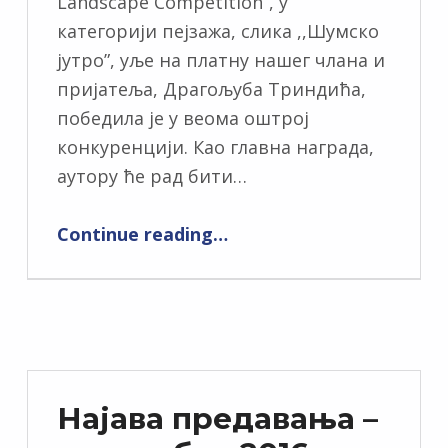
Landscape Competition“, у
категорији пејзажа, слика ,,Шумско
јутро”, уље на платну нашег члана и
пријатеља, Драгољуба Триндића,
победила је у веома оштрој
конкуренцији. Као главна награда,
аутору ће рад бити…
Continue reading
…
Најава предавања –