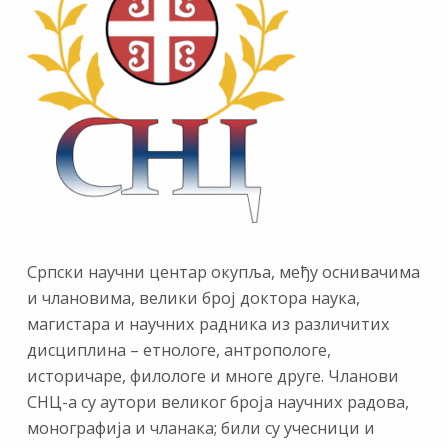
Српски научни центар окупља, међу оснивачима
и члановима, велики број доктора наука,
магистара и научних радника из различитих
дисциплина – етнологе, антропологе,
историчаре, филологе и многе друге. Чланови
СНЦ-а су аутори великог броја научних радова,
монографија и чланака; били су учесници и