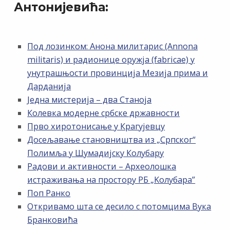
Антонијевића:
Под лозинком: Анона милитарис (Annona
militaris) и радионице оружја (fabricae) у
унутрашњости провинција Мезија прима и
Дарданија
Једна мистерија – два Станоја
Колевка модерне србске државности
Прво хиротонисање у Крагујевцу
Досељавање становништва из „Српског“
Полимља у Шумадијску Колубару
Радови и активности – Археолошка
истраживања на простору РБ „Kолубара”
Поп Ранко
Откривамо шта се десило с потомцима Вука
Бранковића