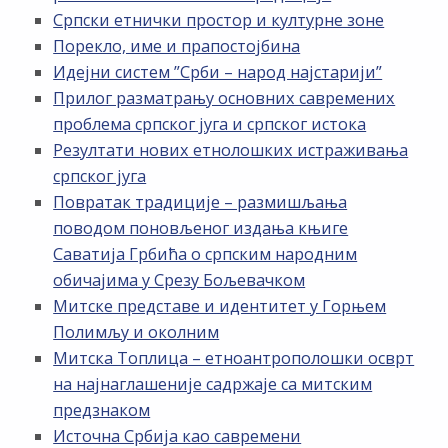
Српски етнички простор и културне зоне
Порекло, име и прапостојбина
Идејни систем ”Срби – народ најстарији”
Прилог разматрању основних савремених
проблема српског југа и српског истока
Резултати нових етнолошких истраживања
српског југа
Повратак традиције – размишљања
поводом поновљеног издања књиге
Саватија Грбића о српским народним
обичајима у Срезу Бољевачком
Митске представе и идентитет у Горњем
Полимљу и околним
Митска Топлица – етноантрополошки осврт
на најнаглашеније садржаје са митским
предзнаком
Источна Србија као савремени