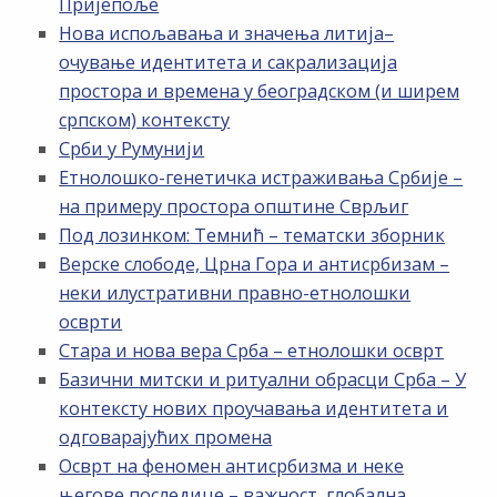
Пријепоље
Нова испољавања и значења литија–
очување идентитета и сакрализација
простора и времена у београдском (и ширем
српском) контексту
Срби у Румунији
Етнолошко-генетичка истраживања Србије –
на примеру простора општине Сврљиг
Под лозинком: Темнић – тематски зборник
Верске слободе, Црна Гора и антисрбизам –
неки илустративни правно-етнолошки
осврти
Стара и нова вера Срба – етнолошки осврт
Базични митски и ритуални обрасци Срба – У
контексту нових проучавања идентитета и
одговарајућих промена
Осврт на феномен антисрбизма и неке
његове последице – важност, глобална