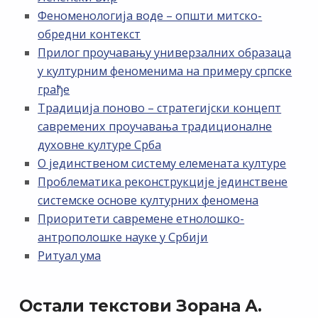
Феноменологија воде – општи митско-
обредни контекст
Прилог проучавању универзалних образаца
у културним феноменима на примеру српске
грађе
Традиција поново – стратегијски концепт
савремених проучавања традиционалне
духовне културе Срба
О јединственом систему елемената културе
Проблематика реконструкције јединствене
системске основе културних феномена
Приоритети савремене етнолошко-
антрополошке науке у Србији
Ритуал ума
Остали текстови Зорана А.