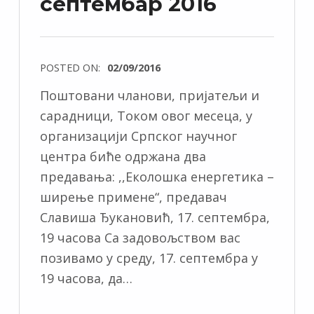
септембар 2016
POSTED ON:
02/09/2016
Поштовани чланови, пријатељи и
сарадници, Током овог месеца, у
организацији Српског научног
центра биће одржана два
предавања: ,,Еколошка енергетика –
ширење примене“, предавач
Славиша Ђукановић, 17. септембра,
19 часова Са задовољством вас
позивамо у среду, 17. септембра у
19 часова, да…