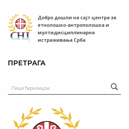
Добро дошли на сајт центра за
етнолошко-антрополошка и
мултидисциплинарна
истраживања Срба
ПРЕТРАГА