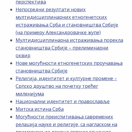
перспектива
Непосредни резултати нових
мултидисциплинарних етногенетских
истраживања Срба и становништва Србије
(на примеру Александровачке жупе)
Мултидисциплинарна истраживања порекла
становништва Србије – прелиминарни
оквир
Нове могућности етногенетских проучавања
становништва Србије
Религија, идентитет и културне промене –
Српско друштво на почетку трећег
миленијума
Национални идентитет и православље
Митска истина Срба
Могућности преиспитивања савремених
релација науке и религије, са нагласком на