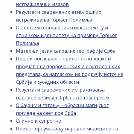
истраживачки изазов
Резултати савремених етнолошких
истраживања Горњег Полимља
О општем геополитичком контексту и
етничком идентитету на примеру Горњег
Полимља
Матерњи језик сакралне географије Срба
Прво и последње – прилог етнолошком
проучавању пророчанских и есхатолошких
представа, са нагласком на подручју источне
Србије и суседних области
Резултати савремених истраживања
народне религије Срба – општи пресек
О бајању и гатању – обрасци магијског
погледа на свет код Срба
Слично и супротно
Прилог проучавању народне медицине на