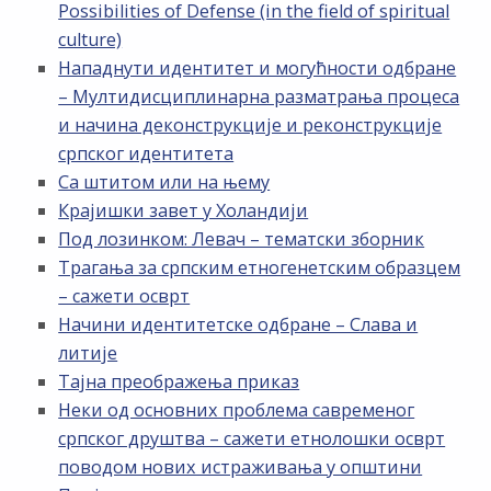
Possibilities of Defense (in the field of spiritual
culture)
Нападнути идентитет и могућности одбране
– Мултидисциплинарна разматрања процеса
и начина деконструкције и реконструкције
српског идентитета
Са штитом или на њему
Крајишки завет у Холандији
Под лозинком: Левач – тематски зборник
Трагања за српским етногенетским образцем
– сажети осврт
Начини идентитетске одбране – Слава и
литије
Тајна преображења приказ
Неки од основних проблема савременог
српског друштва – сажети етнолошки осврт
поводом нових истраживања у општини