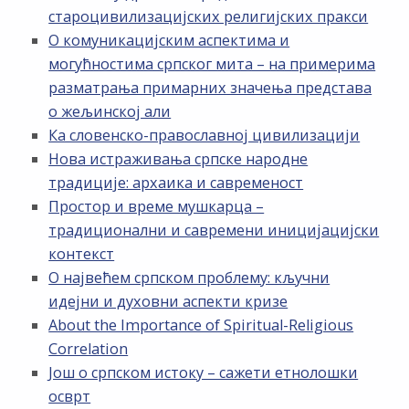
староцивилизацијских религијских пракси
О комуникацијским аспектима и
могућностима српског мита – на примерима
разматрања примарних значења представа
о жељинској али
Ка словенско-православној цивилизацији
Нова истраживања српске народне
традиције: архаика и савременост
Простор и време мушкарца –
традиционални и савремени иницијацијски
контекст
О највећем српском проблему: кључни
идејни и духовни аспекти кризе
About the Importance of Spiritual-Religious
Correlation
Још о српском истоку – сажети етнолошки
осврт