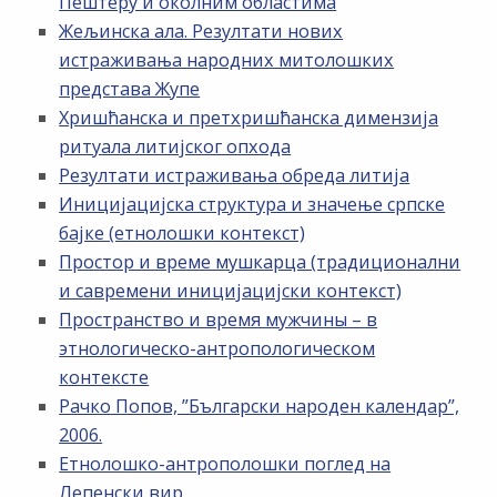
Пештеру и околним областима
Жељинска ала. Резултати нових
истраживања народних митолошких
представа Жупе
Хришћанска и претхришћанска димензија
ритуала литијског опхода
Резултати истраживања обреда литија
Иницијацијска структура и значење српске
бајке (етнолошки контекст)
Простор и време мушкарца (традиционални
и савремени иницијацијски контекст)
Пространство и время мужчины – в
этнологическо-антропологическом
контексте
Рачко Попов, ”Български народен календар”,
2006.
Етнолошко-антрополошки поглед на
Лепенски вир