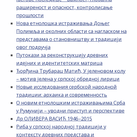
раширеност и опасност, контролисање
прошлости
Нова етнолошка истраживања Доњег
Полимља и околних области са нагласком на
представама о становништву и традицији
овог подручја
Путокази за реконструкцију древних
идејних и идентитетских матрица
Ђорђина Трубарац Матић, У јеленовом колу
– мотив јелена у српској обредној лирици
Новые исследования сербской народной
традиции: архаика и современность
О новим етнолошким истраживањима Срба
у Румунији – уводни приступ и перспективе
Др ОЛИВЕРА ВАСИЋ 1946–2015
Риба у српској народној традицији у
контексту древних представа и