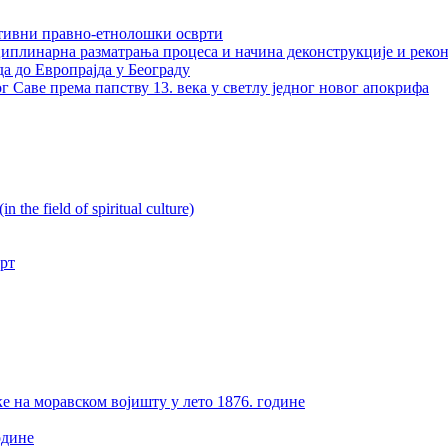
ативни правно-етнолошки осврти
плинарна разматрања процеса и начина деконструкције и рекон
да до Европрајда у Београду
г Саве према папству 13. века у светлу једног новог апокрифа
n the field of spiritual culture)
врт
ке на моравском војишту у лето 1876. године
одине