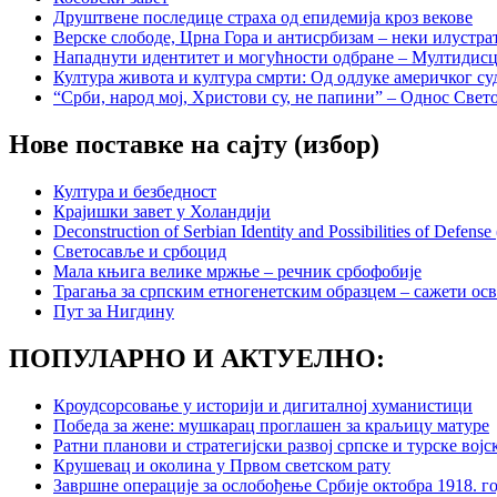
Друштвене последице страха од епидемија кроз векове
Верске слободе, Црна Гора и антисрбизам – неки илустр
Нападнути идентитет и могућности одбране – Мултидисци
Култура живота и култура смрти: Од одлуке америчког су
“Срби, народ мој, Христови су, не папини” – Однос Свето
Нове поставке на сајту (избор)
Култура и безбедност
Крајишки завет у Холандији
Deconstruction of Serbian Identity and Possibilities of Defense (i
Светосавље и србоцид
Мала књига велике мржње – речник србофобије
Трагања за српским етногенетским образцем – сажети ос
Пут за Нигдину
ПОПУЛАРНО И АКТУЕЛНО:
Кроудсорсовање у историји и дигиталној хуманистици
Победа за жене: мушкарац проглашен за краљицу матуре
Ратни планови и стратегијски развој српске и турске војс
Крушевац и околина у Првом светском рату
Завршне операције за ослобођење Србије октобра 1918. г