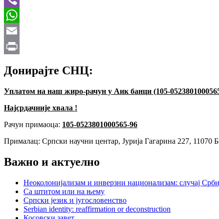
Viber
WhatsApp
Email
Print
Донирајте СНЦ:
Уплатом на наш жиро-рачун у Аик банци (105-052380100056
Најсрдачније хвала !
Рачун примаоца:
105-0523801000565-96
Прималац: Српски научни центар, Јурија Гагарина 227, 11070 Б
Важно и актуелно
Неоколонијализам и инверзни национализам: случај Срби
Са штитом или на њему
Српски језик и југословенство
Serbian identity: reaffirmation or deconstruction
Косовски завет