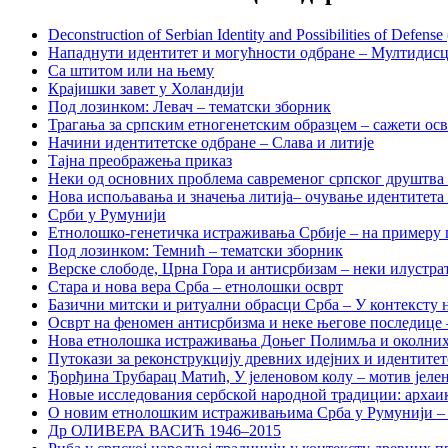
Deconstruction of Serbian Identity and Possibilities of Defense (i
Нападнути идентитет и могућности одбране – Мултидисци
Са штитом или на њему
Крајишки завет у Холандији
Под лозинком: Левач – тематски зборник
Трагања за српским етногенетским образцем – сажети ос
Начини идентитетске одбране – Слава и литије
Тајна преображења приказ
Неки од основних проблема савременог српског друштва
Нова испољавања и значења литија– очување идентитета и
Срби у Румунији
Етнолошко-генетичка истраживања Србије – на примеру
Под лозинком: Темнић – тематски зборник
Верске слободе, Црна Гора и антисрбизам – неки илустр
Стара и нова вера Срба – етнолошки осврт
Базични митски и ритуални обрасци Срба – У контексту 
Осврт на феномен антисрбизма и неке његове последице 
Нова етнолошка истраживања Доњег Полимља и околних о
Путокази за реконструкцију древних идејних и идентите
Ђорђина Трубарац Матић, У јеленовом колу – мотив јелен
Новые исследования сербской народной традиции: архаи
О новим етнолошким истраживањима Срба у Румунији – 
Др ОЛИВЕРА ВАСИЋ 1946–2015