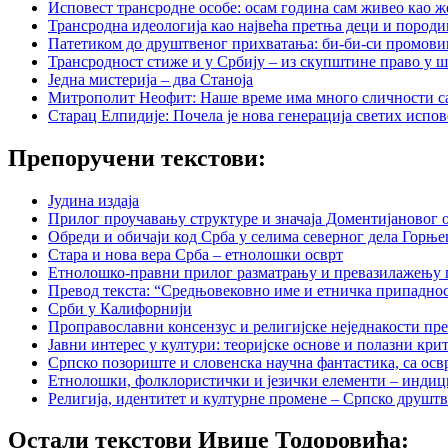
Исповест трансродне особе: осам година сам живео као ж
Трансродна идеологија као највећа претња деци и пород
Патетиком до друштвеног прихватања: би-би-си промови
Трансродност стиже и у Србију – из скупштине право у 
Једна мистерија – два Станоја
Митрополит Неофит: Наше време има много сличности с
Старац Елпидије: Почела је нова генерација светих испо
Препоручени текстови:
Јудина издаја
Прилог проучавању структуре и значаја Доментијановог 
Обреди и обичаји код Срба у селима северног дела Горње
Стара и нова вера Срба – етнолошки осврт
Етнолошко-правни прилог разматрању и превазилажењу п
Превод текста: “Средњовековно име и етничка припаднос
Срби у Калифорнији
Проправославни консензус и религијске неједнакости прем
Јавни интерес у култури: теоријске основе и полазни кр
Српско позориште и словенска научна фантастикa, са осв
Етнолошки, фолклористички и језички елементи – индиц
Религија, идентитет и културне промене – Српско друштв
Остали текстови Ивице Тодоровића: