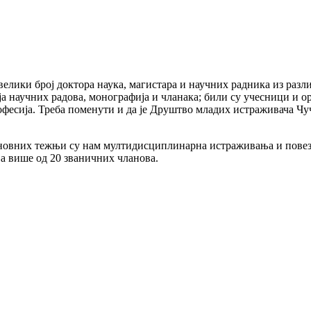
елики број доктора наука, магистара и научних радника из разл
а научних радова, монографија и чланака; били су учесници и о
фесија. Треба поменути и да је Друштво младих истраживача Чу
основних тежњи су нам мултидисциплинарна истраживања и повез
а више од 20 званичних чланова.