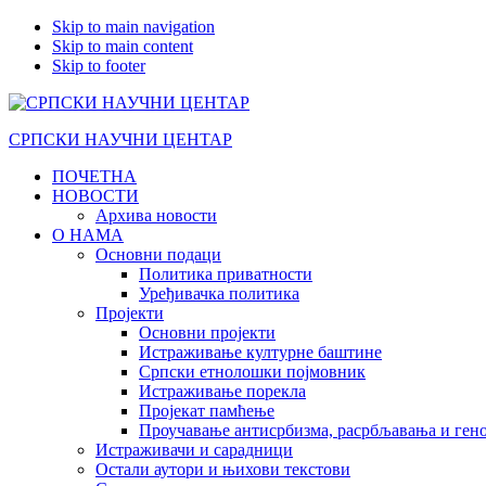
Skip to main navigation
Skip to main content
Skip to footer
СРПСКИ НАУЧНИ ЦЕНТАР
ПОЧЕТНА
НОВОСТИ
Архива новости
О НАМА
Основни подаци
Политика приватности
Уређивачка политика
Пројекти
Основни пројекти
Истраживање културне баштине
Српски етнолошки појмовник
Истраживање порекла
Пројекат памћење
Проучавање антисрбизма, расрбљавања и ген
Истраживачи и сарадници
Остали аутори и њихови текстови