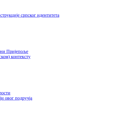
струкције српског идентитета
ини Пријепоље
ском) контексту
лости
и овог подручја