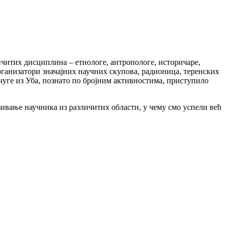
ичитих дисциплина – етнологе, антропологе, историчаре,
рганизатори значајних научних скупова, радионица, теренских
чуге из Уба, познато по бројним активностима, приступило
ивање научника из различитих области, у чему смо успели већ