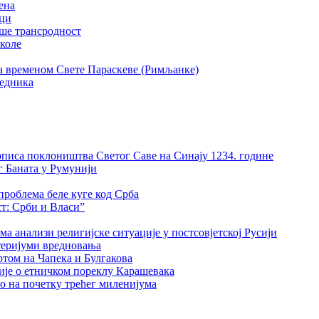
ена
ици
ше трансродност
школе
а временом Свете Параскеве (Римљанке)
ведника
описа поклоништва Светог Саве на Синају 1234. године
г Баната у Румунији
роблема беле куге код Срба
т: Срби и Власи”
а анализи религијске ситуације у постсовјетској Русији
итеријуми вредновања
ртом на Чапека и Булгакова
ије о етничком пореклу Карашевака
о на почетку трећег миленијума