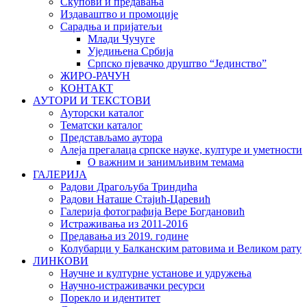
Скупови и предавања
Издаваштво и промоције
Сарадња и пријатељи
Млади Чучуге
Уједињена Србија
Српско пјевачко друштво “Јединство”
ЖИРО-РАЧУН
КОНТАКТ
АУТОРИ И ТЕКСТОВИ
Ауторски каталог
Тематски каталог
Представљамо аутора
Алеја прегалаца српске науке, културе и уметности
О важним и занимљивим темама
ГАЛЕРИЈА
Радови Драгољуба Триндића
Радови Наташе Стајић-Царевић
Галерија фотографија Вере Богдановић
Истраживања из 2011-2016
Предавања из 2019. године
Колубарци у Балканским ратовима и Великом рату
ЛИНКОВИ
Научне и културне установе и удружења
Научно-истраживачки ресурси
Порекло и идентитет