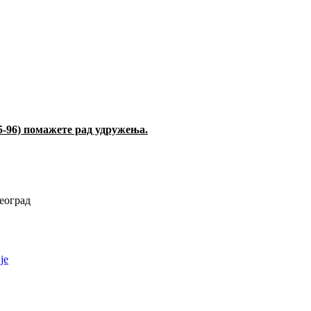
5-96) помажете рад удружења.
еоград
је