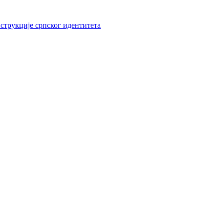
струкције српског идентитета