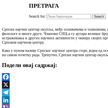
ПРЕТРАГА
Search for:
Српски научни центар окупља, међу оснивачима и члановима, в
филологе и многе друге. Чланови СНЦ-а су аутори великог број
истраживања и других научних активности у оквиру својих про
Српском научном центру.
Како у пуном називу Српског научног центра стоји, једна од 
на самом почетку рада. Тренутно, Српски научни центар окупљ
Подели овај садржај:
Facebook
X
Telegram
LinkedIn