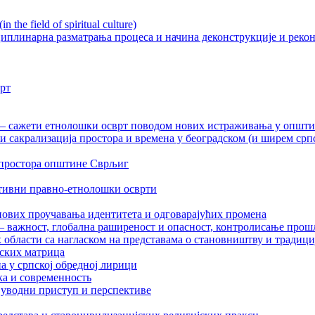
n the field of spiritual culture)
плинарна разматрања процеса и начина деконструкције и рекон
врт
 – сажети етнолошки осврт поводом нових истраживања у општ
 сакрализација простора и времена у београдском (и ширем срп
 простора општине Сврљиг
ативни правно-етнолошки осврти
нових проучавања идентитета и одговарајућих промена
– важност, глобална раширеност и опасност, контролисање прош
бласти са нагласком на представама о становништву и традициј
тских матрица
а у српској обредној лирици
ка и современность
уводни приступ и перспективе