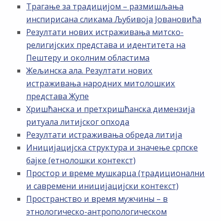
Трагање за традицијом – размишљања
инспирисана сликама Љубивоја Јовановића
Резултати нових истраживања митско-
религијских представа и идентитета на
Пештеру и околним областима
Жељинска ала. Резултати нових
истраживања народних митолошких
представа Жупе
Хришћанска и претхришћанска димензија
ритуала литијског опхода
Резултати истраживања обреда литија
Иницијацијска структура и значење српске
бајке (етнолошки контекст)
Простор и време мушкарца (традиционални
и савремени иницијацијски контекст)
Пространство и время мужчины – в
этнологическо-антропологическом