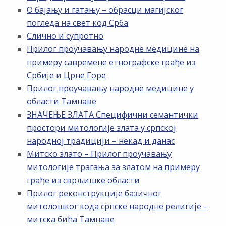
О бајању и гатању – обрасци магијског
погледа на свет код Срба
Слично и супротно
Прилог проучавању народне медицине на
примеру савремене етнографске грађе из
Србије и Црне Горе
Прилог проучавању народне медицине у
области Тамнаве
ЗНАЧЕЊЕ ЗЛАТА Специфични семантички
простори митологије злата у српској
народној традицији – некад и данас
Митско злато – Прилог проучавању
митологије трагања за златом на примеру
грађе из сврљишке области
Прилог реконструкције базичног
митолошког кода српске народне религије –
митска бића Тамнаве