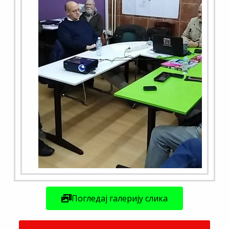
Погледај галерију слика