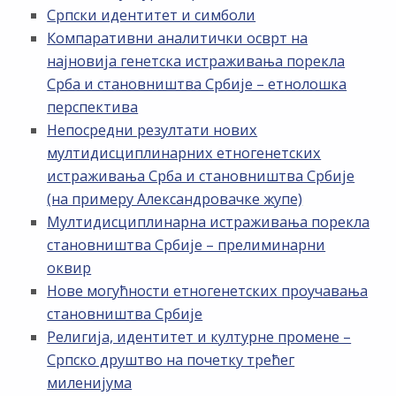
Српски идентитет и симболи
Компаративни аналитички осврт на
најновија генетска истраживања порекла
Срба и становништва Србије – етнолошка
перспектива
Непосредни резултати нових
мултидисциплинарних етногенетских
истраживања Срба и становништва Србије
(на примеру Александровачке жупе)
Мултидисциплинарна истраживања порекла
становништва Србије – прелиминарни
оквир
Нове могућности етногенетских проучавања
становништва Србије
Религија, идентитет и културне промене –
Српско друштво на почетку трећег
миленијума