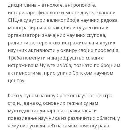
дисциплина – етнологе, антропологе,
историчаре, филологе и многе друге. Чланови
СНЦ-а су аутори великог броја научних радова,
монографија и чланака; били су учесници и
организатори значајних научних скупова,
радионица, теренских истраживања и других
научних активности у оквиру својих професија.
Треба поменути и да је Друштво младих
истраживача Чучуге из Уба, познато по бројним
активностима, приступило Српском научном
центру.
Како у пуном називу Српског научног центра
стоји, једна од основних тежњи су нам
мултидисциплинарна истраживања и
повезивање научника из различитих области, у
чему смо успели већ на самом почетку рада.