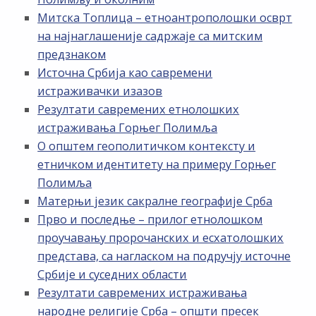
Митска Топлица – етноантрополошки осврт
на најнаглашеније садржаје са митским
предзнаком
Источна Србија као савремени
истраживачки изазов
Резултати савремених етнолошких
истраживања Горњег Полимља
О општем геополитичком контексту и
етничком идентитету на примеру Горњег
Полимља
Матерњи језик сакралне географије Срба
Прво и последње – прилог етнолошком
проучавању пророчанских и есхатолошких
представа, са нагласком на подручју источне
Србије и суседних области
Резултати савремених истраживања
народне религије Срба – општи пресек