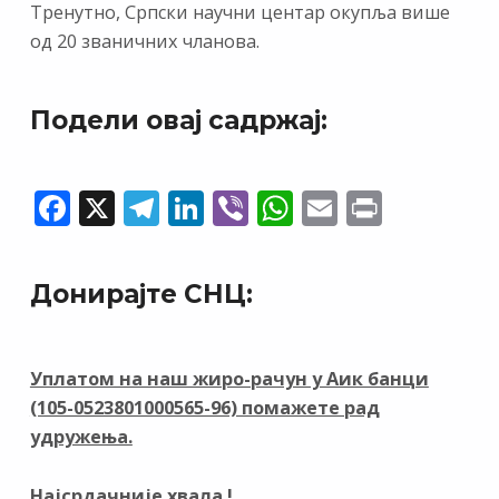
Тренутно, Српски научни центар окупља више
од 20 званичних чланова.
Подели овај садржај:
F
X
T
Li
Vi
W
E
Pr
ac
el
n
b
h
m
in
e
e
k
er
at
ai
t
Донирајте СНЦ:
b
gr
e
s
l
o
a
dI
A
o
m
n
p
Уплатом на наш жиро-рачун у Аик банци
(105-0523801000565-96) помажете рад
k
p
удружења.
Најсрдачније хвала !