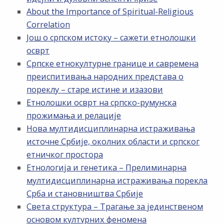
About the Importance of Spiritual-Religious
Correlation
Још о српском истоку – сажети етнолошки
осврт
Српске етнокултурне границе и савремена
преиспитивања народних представа о
пореклу – старе истине и изазови
Етнолошки осврт на српско-румунска
прожимања и релације
Нова мултидисциплинарна истраживања
источне Србије, околних области и српског
етничког простора
Етнологија и генетика – Прелиминарна
мултидисциплинарна истраживања порекла
Срба и становништва Србије
Света структура – Трагање за јединственом
основом културних феномена