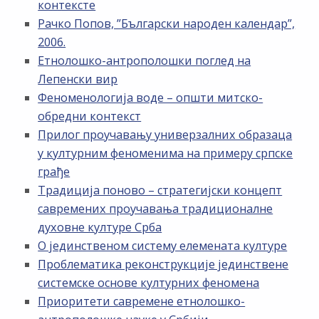
контексте
Рачко Попов, ”Български народен календар”,
2006.
Етнолошко-антрополошки поглед на
Лепенски вир
Феноменологија воде – општи митско-
обредни контекст
Прилог проучавању универзалних образаца
у културним феноменима на примеру српске
грађе
Традиција поново – стратегијски концепт
савремених проучавања традиционалне
духовне културе Срба
О јединственом систему елемената културе
Проблематика реконструкције јединствене
системске основе културних феномена
Приоритети савремене етнолошко-