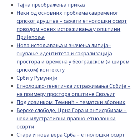
Тајна преображења приказ
Неки од основних проблема савременог
српског друштва – сажети етнолошки осврт
поводом нових истраживања у општини
Пријепоље
Нова испољавања и значења литија–
очување идентитета и сакрализација
простора и времена у београдском (и ширем
српском) контексту
Срби у Румунији
Етнолошко-генетичка истраживања Србије –
на примеру простора општине Сврљиг
Под лозинком: Темнић – тематски зборник
Верске слободе, Црна Гора и антисрбизам –
неки илустративни правно-етнолошки
осврти
Стара и нова вера Срба – етнолошки осврт