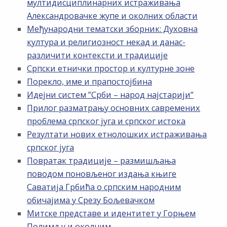
мултидисциплинарних истраживања
Александровачке жупе и околних области
Међународни тематски зборник: Духовна
култура и религиозност некад и данас-
различити контексти и традиције
Српски етнички простор и културне зоне
Порекло, име и прапостојбина
Идејни систем ”Срби – народ најстарији”
Прилог разматрању основних савремених
проблема српског југа и српског истока
Резултати нових етнолошких истраживања
српског југа
Повратак традиције – размишљања
поводом поновљеног издања књиге
Саватија Грбића о српским народним
обичајима у Срезу Бољевачком
Митске представе и идентитет у Горњем
Полимљу и околним