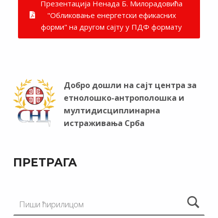
Презентација Ненада Б. Милорадовића
"Обликовање енергетски ефикасних
форми" на другом сајту у ПДФ формату
Добро дошли на сајт центра за
етнолошко-антрополошка и
мултидисциплинарна
истраживања Срба
ПРЕТРАГА