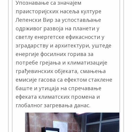
Упознавање са значајем
праисторијских насеља културе
Лепенски Вир за успостављање
одрживог развоја на планети у
светлу енергетске ефикасности у
зградарству и архитектури, уштеде
енергије фосилних горива за
потребе грејања и климатизације
грађевинских објеката, смањења
емисије гасова са ефектом стаклене
баште и утицаја на спречавање
ефеката климатских промена и
глобалног загревања данас.