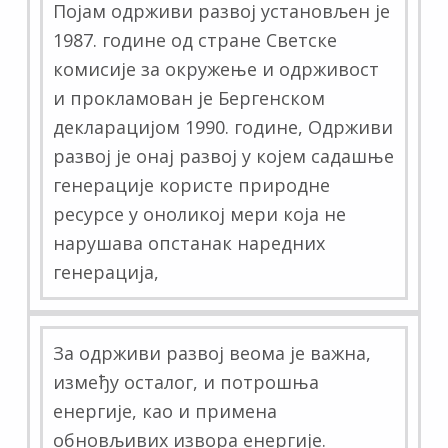
Појам одрживи развој установљен је
1987. године од стране Светске
комисије за окружење и одрживост
и прокламован је Бергенском
декларацијом 1990. године, Одрживи
развој је онај развој у којем садашње
генерације користе природне
ресурсе у оноликој мери која не
нарушава опстанак наредних
генерација,
За одрживи развој веома је важна,
између осталог, и потрошња
енергије, као и примена
обновљивих извора енергије.