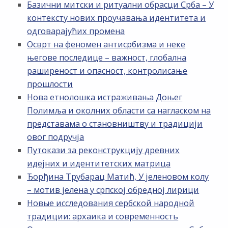
Базични митски и ритуални обрасци Срба – У
контексту нових проучавања идентитета и
одговарајућих промена
Осврт на феномен антисрбизма и неке
његове последице – важност, глобална
раширеност и опасност, контролисање
прошлости
Нова етнолошка истраживања Доњег
Полимља и околних области са нагласком на
представама о становништву и традицији
овог подручја
Путокази за реконструкцију древних
идејних и идентитетских матрица
Ђорђина Трубарац Матић, У јеленовом колу
– мотив јелена у српској обредној лирици
Новые исследования сербской народной
традиции: архаика и современность