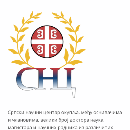
Српски научни центар окупља, међу оснивачима
и члановима, велики број доктора наука,
магистара и научних радника из различитих