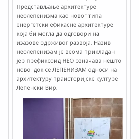
Представљање архитектуре
неолепенизма као новог типа
енергетски ефикасне архитектуре
која би могла да одговори на
изазове одрживог развоја, Назив
неолепенизам је веома прикладан
јер префиксоид НЕО означава нешто
ново, док се ЛЕПЕНИЗАМ односи на
архитектуру праисторијске културе
Лепенски Вир,