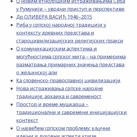
О новим етнолошким истраживањима Срба
у Румунији – уводни приступ и перспективе
Др ОЛИВЕРА ВАСИЋ 1946–2015
Риба у српској народној традицији у
контексту древних представа и
староцивилизацијских религијских пракси
О комуникацијским аспектима и
могућностима српског мита – на примерима
разматрања примарних значења представа
о жељинској али
Ка словенско-православној цивилизацији
Нова истраживања српске народне
традиције: архаика и савременост
Простор и време мушкарца –
традиционални и савремени иницијацијски
контекст
О највећем српском проблему: кључни
идејни и духовни аспекти кризе