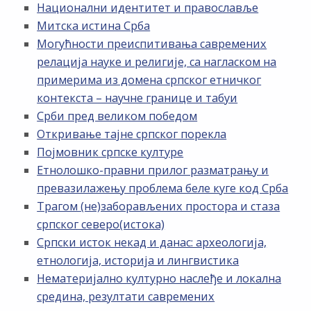
Национални идентитет и православље
Митска истина Срба
Могућности преиспитивања савремених
релација науке и религије, са нагласком на
примерима из домена српског етничког
контекста – научне границе и табуи
Срби пред великом победом
Откривање тајне српског порекла
Појмовник српске културе
Етнолошко-правни прилог разматрању и
превазилажењу проблема беле куге код Срба
Трагом (не)заборављених простора и стаза
српског северо(истока)
Српски исток некад и данас: археологија,
етнологија, историја и лингвистика
Нематеријално културно наслеђе и локална
средина, резултати савремених