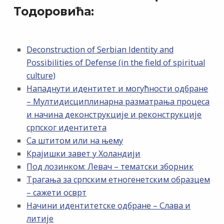
Тодоровића:
Deconstruction of Serbian Identity and
Possibilities of Defense (in the field of spiritual
culture)
Нападнути идентитет и могућности одбране
– Мултидисциплинарна разматрања процеса
и начина деконструкције и реконструкције
српског идентитета
Са штитом или на њему
Крајишки завет у Холандији
Под лозинком: Левач – тематски зборник
Трагања за српским етногенетским образцем
– сажети осврт
Начини идентитетске одбране – Слава и
литије