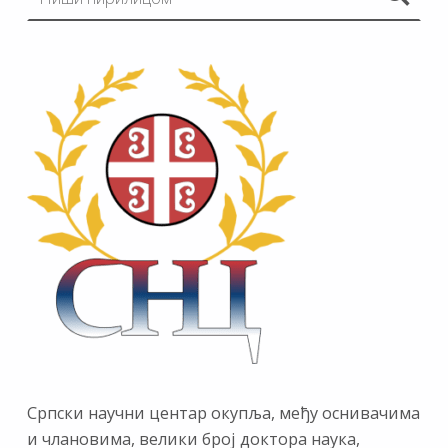
Српски научни центар окупља, међу оснивачима
и члановима, велики број доктора наука,