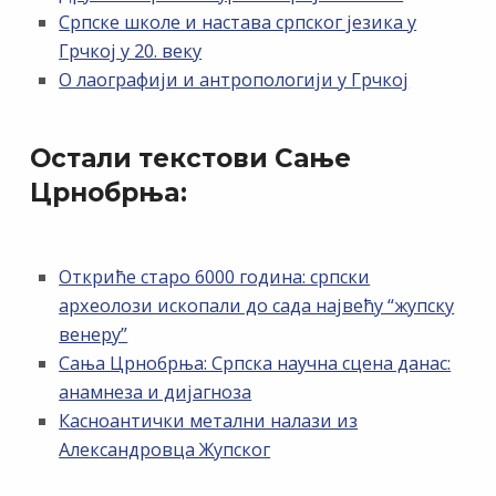
Српске школе и настава српског језика у
Грчкој у 20. веку
О лаографији и антропологији у Грчкој
Остали текстови Сање
Црнобрњa:
Откриће старо 6000 година: српски
археолози ископали до сада највећу “жупску
венеру”
Сања Црнобрња: Српска научна сцена данас:
анамнеза и дијагноза
Касноантички метални налази из
Александровца Жупског