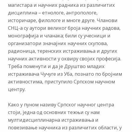
магистара и научних радника из различитих
дисциплина – етнологе, антропологе,
историчаре, филологе и многе друге. Чланови
СНЦ-а су аутори великог броја научних радова,
монографија и чланака; били су учесници и
организатори значајних научних скупова,
радионица, теренских истраживања и других
научних активности у оквиру својих професија.
Треба поменути и да је Друштво младих
истраживача Чучуге из Уба, познато по бројним
активностима, приступило Српском научном
центру.
Како у пуном називу Српског научног центра
стоји, једна од основних тежњи су нам
мултидисциплинарна истраживања и
повезивање научника из различитих области, у