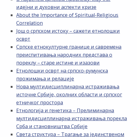
идејни и духовни аспекти кризе
About the Importance of Spiritual-Religious
Correlation
Још о српском истоку – сажети етнолошки
осврт
Српске етнокултурне границе и савремена
преиспитивања народних представа о
пореклу – старе истине и изазови
Етнолошки осврт на српско-румунска
прожимања и релације
Нова мултидисциплинарна истраживања
источне Србије, околних области и српског
етничког простора
Етнологија и генетика – Прелиминарна
мултидисциплинарна истраживања порекла
Срба и становништва Србије
Света структура – Трагање за јединственом