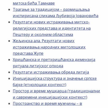
митска бића Тамнаве
Трагање за традицијом – размишљања
инспирисана сликама Љубивоја Јовановића
Резултати нових истраживања митско-
религијских представа и идентитета на
Пештеру и околним областима
Жељинска ала. Резултати нових
истраживања народних митолошких
представа Жупе
Хришћанска и претхришћанска димензија
ритуала литијског опхода
Резултати истраживања обреда литија
Иницијацијска структура и значење српске
бајке (етнолошки контекст)
Простор и време мушкарца (традиционални
и савремени иницијацијски контекст)
Пространство и время мужчины – в