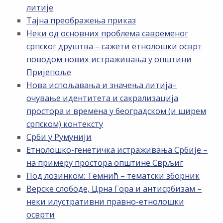
литије
Тајна преображења приказ
Неки од основних проблема савременог
српског друштва – сажети етнолошки осврт
поводом нових истраживања у општини
Пријепоље
Нова испољавања и значења литија–
очување идентитета и сакрализација
простора и времена у београдском (и ширем
српском) контексту
Срби у Румунији
Етнолошко-генетичка истраживања Србије –
на примеру простора општине Сврљиг
Под лозинком: Темнић – тематски зборник
Верске слободе, Црна Гора и антисрбизам –
неки илустративни правно-етнолошки
осврти