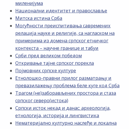
миленијума
Национални идентитет и православље
Митска истина Срба
Могућности преиспитивања савремених
релација науке и религије, са нагласком на
примерима из домена српског етничког
контекста – научне границе и табуи
Срби пред великом победом
Откривање тајне српског порекла
Појмовник српске културе
Етнолошко-правни прилог разматрању и
превазилажењу проблема беле куге код Срба
Трагом (не)заборављених простора и стаза
српског северо(истока)
Српски исток некад и данас: археологија,
етнологија, историја и лингвистика
Нематеријално културно наслеђе и локална