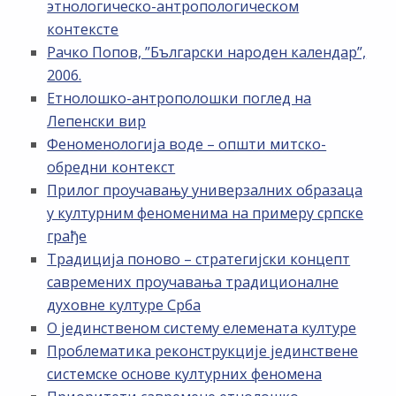
этнологическо-антропологическом
контексте
Рачко Попов, ”Български народен календар”,
2006.
Етнолошко-антрополошки поглед на
Лепенски вир
Феноменологија воде – општи митско-
обредни контекст
Прилог проучавању универзалних образаца
у културним феноменима на примеру српске
грађе
Традиција поново – стратегијски концепт
савремених проучавања традиционалне
духовне културе Срба
О јединственом систему елемената културе
Проблематика реконструкције јединствене
системске основе културних феномена