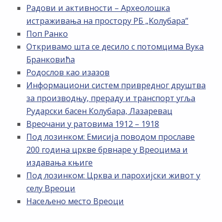
Радови и активности – Археолошка
истраживања на простору РБ „Kолубара”
Поп Ранко
Откривамо шта се десило с потомцима Вука
Бранковића
Родослов као изазов
Информациони систем привредног друштва
за производњу, прераду и транспорт угља
Рударски басен Колубара, Лазаревац
Вреочани у ратовима 1912 – 1918
Под лозинком: Емисија поводом прославе
200 година цркве брвнаре у Вреоцима и
издавања књиге
Под лозинком: Црква и парохијски живот у
селу Вреоци
Насељено место Вреоци