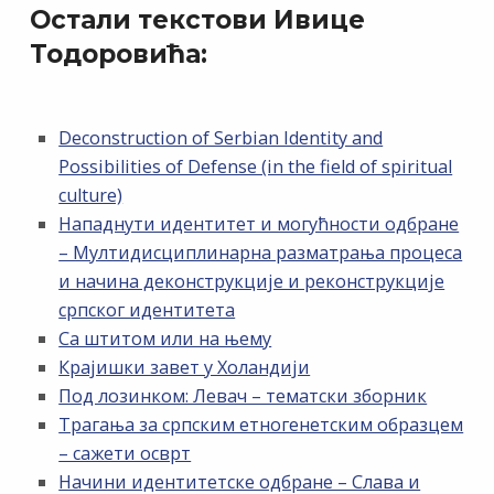
Остали текстови Ивице
Тодоровића:
Deconstruction of Serbian Identity and
Possibilities of Defense (in the field of spiritual
culture)
Нападнути идентитет и могућности одбране
– Мултидисциплинарна разматрања процеса
и начина деконструкције и реконструкције
српског идентитета
Са штитом или на њему
Крајишки завет у Холандији
Под лозинком: Левач – тематски зборник
Трагања за српским етногенетским образцем
– сажети осврт
Начини идентитетске одбране – Слава и