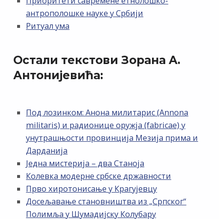
Приоритети савремене етнолошко-
антрополошке науке у Србији
Ритуал ума
Остали текстови Зорана А.
Антонијевића:
Под лозинком: Анона милитарис (Annona
militaris) и радионице оружја (fabricae) у
унутрашњости провинција Мезија прима и
Дарданија
Једна мистерија – два Станоја
Колевка модерне србске државности
Прво хиротонисање у Крагујевцу
Досељавање становништва из „Српског“
Полимља у Шумадијску Колубару