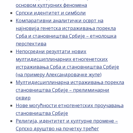
основом културних феномена
Српски идентитет и симболи
Компаративни аналитички осврт на
најновија генетска истраживања порекла
Срба и становништва Србије – етнолошка
перспектива
Непосредни резултати нових
мултидисциплинарних етногенетских
истраживања Срба и становништва Србије
(на примеру Александровачке жупе)
Мултидисциплинарна истраживања порекла
становништва Србије – прелиминарни
оквир
Нове могућности етногенетских проучавања
становништва Србије
Религија, идентитет и културне промене –
Српско друштво на почетку трећег