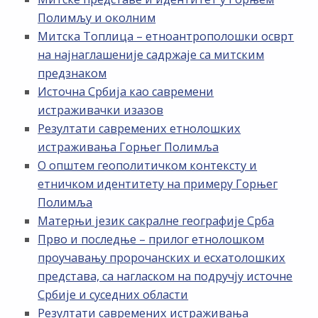
Полимљу и околним
Митска Топлица – етноантрополошки осврт
на најнаглашеније садржаје са митским
предзнаком
Источна Србија као савремени
истраживачки изазов
Резултати савремених етнолошких
истраживања Горњег Полимља
О општем геополитичком контексту и
етничком идентитету на примеру Горњег
Полимља
Матерњи језик сакралне географије Срба
Прво и последње – прилог етнолошком
проучавању пророчанских и есхатолошких
представа, са нагласком на подручју источне
Србије и суседних области
Резултати савремених истраживања