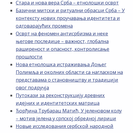
Стара и нова вера Срба – етнолошки осврт
Базични митски и ритуални обрасци Срба – У
контексту нових проучавања идентитета и
одговарајућих промена
Осврт на феномен антисрбизма и неке
његове последице – важност, глобална
раширеност и опасност, контролисање
прошлости
Нова етнолошка истраживања Доњег
Полимља и околних области са нагласком на
представама о становништву и традицији
овог подручја
Путокази за реконструкцију древних
идејних и идентитетских матрица
Ђорђина Трубарац Матић, У јеленовом колу
– мотив јелена у српској обредној лирици
Новые исследования сербской народной