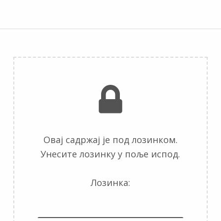
Овај садржај је под лозинком.
Унесите лозинку у поље испод.
Лозинка: