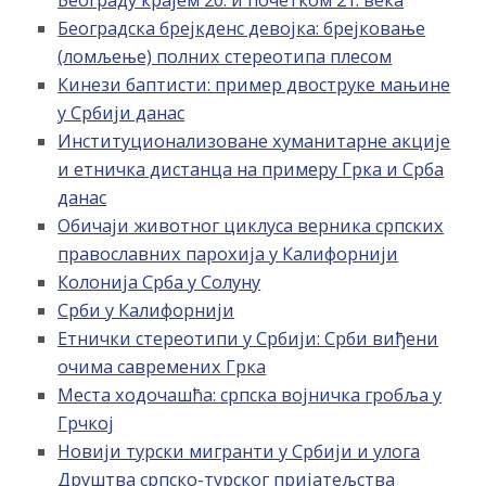
Београду крајем 20. и почетком 21. века
Београдска брејкденс девојка: брејковање
(ломљење) полних стереотипа плесом
Кинези баптисти: пример двоструке мањине
у Србији данас
Институционализоване хуманитарне акције
и етничка дистанца на примеру Грка и Срба
данас
Обичаји животног циклуса верника српских
православних парохија у Калифорнији
Колонија Срба у Солуну
Срби у Калифорнији
Етнички стереотипи у Србији: Срби виђени
очима савремених Грка
Места ходочашћа: српска војничка гробља у
Грчкој
Новији турски мигранти у Србији и улога
Друштва српско-турског пријатељства