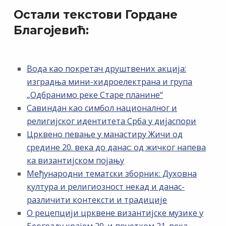
Остали текстови Гордане
Благојевић:
Вода као покретач друштвених акција:
изградња мини-хидроелектрана и група
„Одбранимо реке Старе планине“
Савиндан као симбол националног и
религијског идентитета Срба у дијаспори
Црквено певање у манастиру Жичи од
средине 20. века до данас: од жичког напева
ка византијском појању
Међународни тематски зборник: Духовна
култура и религиозност некад и данас-
различити контексти и традиције
О рецепцији црквене византијске музике у