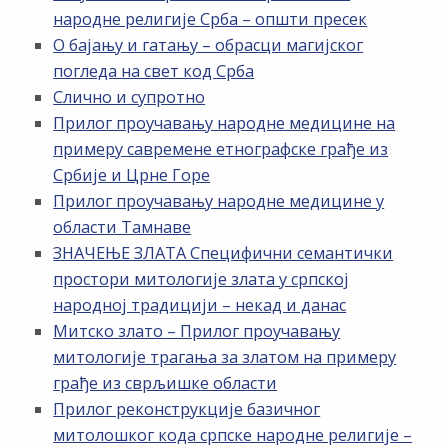
народне религије Срба – општи пресек
О бајању и гатању – обрасци магијског
погледа на свет код Срба
Слично и супротно
Прилог проучавању народне медицине на
примеру савремене етнографске грађе из
Србије и Црне Горе
Прилог проучавању народне медицине у
области Тамнаве
ЗНАЧЕЊЕ ЗЛАТА Специфични семантички
простори митологије злата у српској
народној традицији – некад и данас
Митско злато – Прилог проучавању
митологије трагања за златом на примеру
грађе из сврљишке области
Прилог реконструкције базичног
митолошког кода српске народне религије –