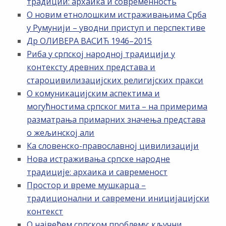
традиции: архаика и современность
О новим етнолошким истраживањима Срба
у Румунији – уводни приступ и перспективе
Др ОЛИВЕРА ВАСИЋ 1946–2015
Риба у српској народној традицији у
контексту древних представа и
староцивилизацијских религијских пракси
О комуникацијским аспектима и
могућностима српског мита – на примерима
разматрања примарних значења представа
о жељинској али
Ка словенско-православној цивилизацији
Нова истраживања српске народне
традиције: архаика и савременост
Простор и време мушкарца –
традиционални и савремени иницијацијски
контекст
О највећем српском проблему: кључни