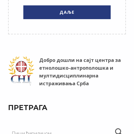
Добро дошли на сајт центра за
етнолошко-антрополошка и
мултидисциплинарна
истраживања Срба
ПРЕТРАГА