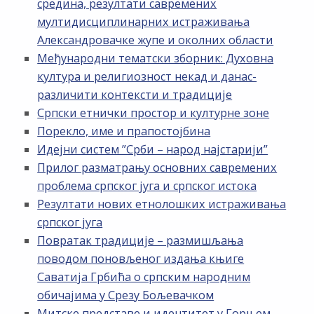
средина, резултати савремених
мултидисциплинарних истраживања
Александровачке жупе и околних области
Међународни тематски зборник: Духовна
култура и религиозност некад и данас-
различити контексти и традиције
Српски етнички простор и културне зоне
Порекло, име и прапостојбина
Идејни систем ”Срби – народ најстарији”
Прилог разматрању основних савремених
проблема српског југа и српског истока
Резултати нових етнолошких истраживања
српског југа
Повратак традиције – размишљања
поводом поновљеног издања књиге
Саватија Грбића о српским народним
обичајима у Срезу Бољевачком
Митске представе и идентитет у Горњем