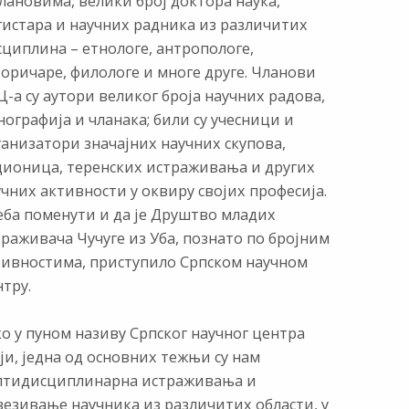
лановима, велики број доктора наука,
гистара и научних радника из различитих
сциплина – етнологе, антропологе,
торичаре, филологе и многе друге. Чланови
-а су аутори великог броја научних радова,
ографија и чланака; били су учесници и
ганизатори значајних научних скупова,
дионица, теренских истраживања и других
чних активности у оквиру својих професија.
еба поменути и да је Друштво младих
раживача Чучуге из Уба, познато по бројним
тивностима, приступило Српском научном
тру.
о у пуном називу Српског научног центра
ји, једна од основних тежњи су нам
лтидисциплинарна истраживања и
везивање научника из различитих области, у