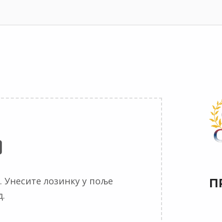
. Унесите лозинку у поље
П
.