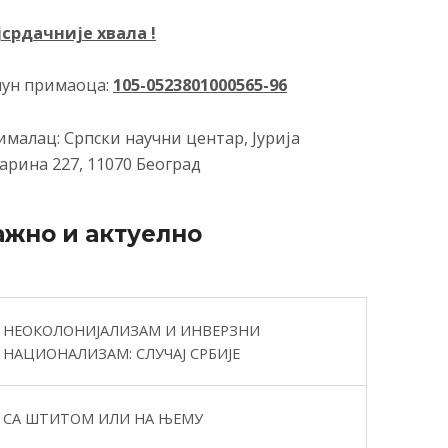
јсрдачније хвала !
чун примаоца:
105-0523801000565-96
малац: Српски научни центар, Јурија
арина 227, 11070 Београд
ажно и актуелно
НЕОКОЛОНИЈАЛИЗАМ И ИНВЕРЗНИ
НАЦИОНАЛИЗАМ: СЛУЧАЈ СРБИЈЕ
СА ШТИТОМ ИЛИ НА ЊЕМУ