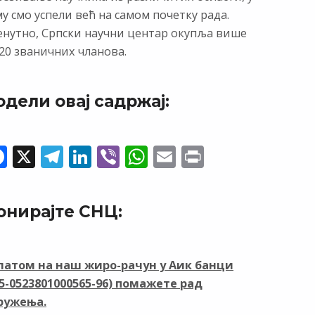
у смо успели већ на самом почетку рада.
енутно, Српски научни центар окупља више
20 званичних чланова.
одели овај садржај:
F
X
T
Li
Vi
W
E
Pr
ac
el
n
b
h
m
in
e
e
k
er
at
ai
t
онирајте СНЦ:
b
gr
e
s
l
o
a
dI
A
o
m
n
p
латом на наш жиро-рачун у Аик банци
05-0523801000565-96) помажете рад
k
p
ружења.