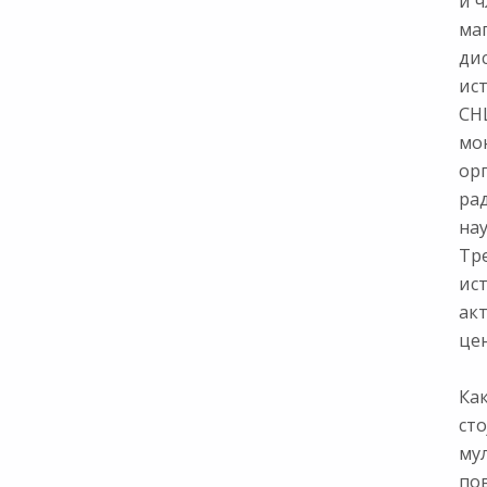
и ч
ма
ди
ис
СНЦ
мон
ор
ра
нау
Тр
ист
ак
цен
Как
сто
му
по