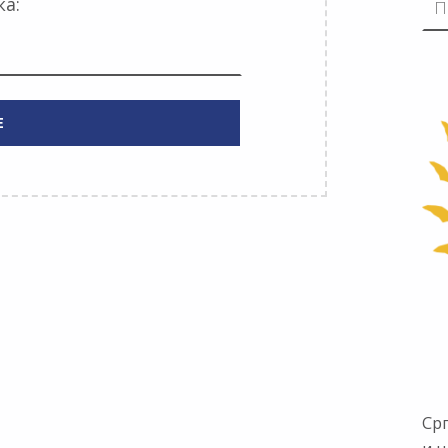
ка:
Ср