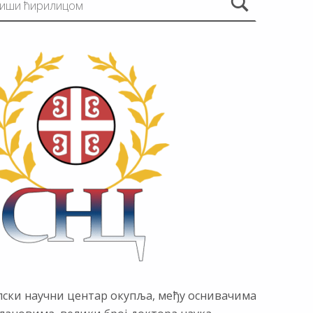
пски научни центар окупља, међу оснивачима