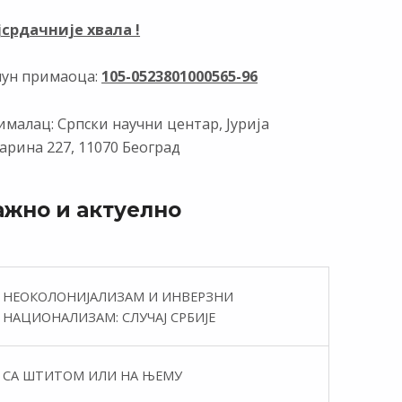
јсрдачније хвала !
чун примаоца:
105-0523801000565-96
малац: Српски научни центар, Јурија
арина 227, 11070 Београд
ажно и актуелно
НЕОКОЛОНИЈАЛИЗАМ И ИНВЕРЗНИ
НАЦИОНАЛИЗАМ: СЛУЧАЈ СРБИЈЕ
СА ШТИТОМ ИЛИ НА ЊЕМУ