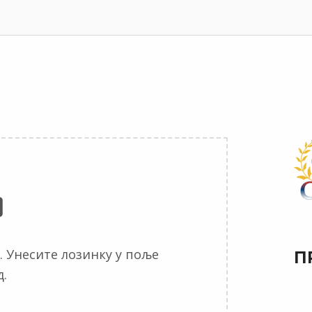
. Унесите лозинку у поље
П
.