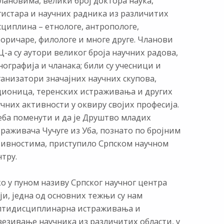
лановима, велики број доктора наука,
гистара и научних радника из различитих
сциплина – етнологе, антропологе,
торичаре, филологе и многе друге. Чланови
-а су аутори великог броја научних радова,
ографија и чланака; били су учесници и
ганизатори значајних научних скупова,
дионица, теренских истраживања и других
чних активности у оквиру својих професија.
еба поменути и да је Друштво младих
раживача Чучуге из Уба, познато по бројним
тивностима, приступило Српском научном
тру.
о у пуном називу Српског научног центра
ји, једна од основних тежњи су нам
лтидисциплинарна истраживања и
везивање научника из различитих области, у