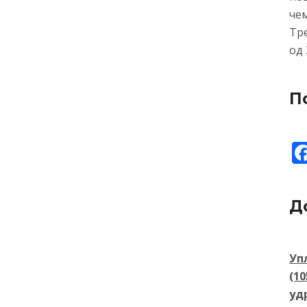
чем
Тр
од 
П
Д
Уп
(1
уд