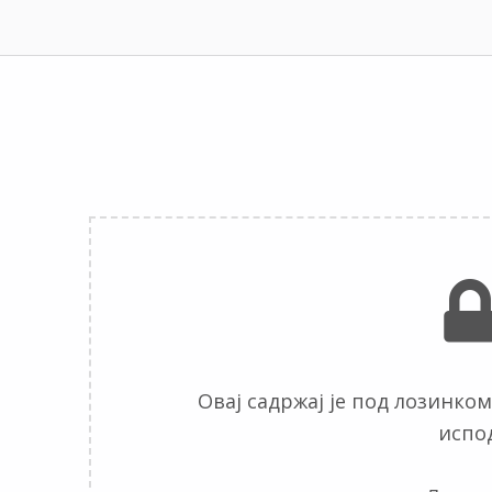
Овај садржај је под лозинком
испод