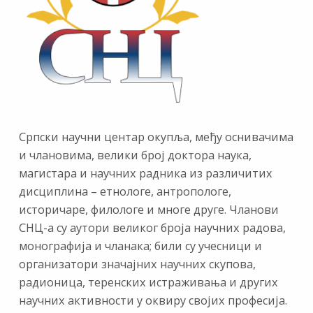
Српски научни центар окупља, међу оснивачима
и члановима, велики број доктора наука,
магистара и научних радника из различитих
дисциплина – етнологе, антропологе,
историчаре, филологе и многе друге. Чланови
СНЦ-а су аутори великог броја научних радова,
монографија и чланака; били су учесници и
организатори значајних научних скупова,
радионица, теренских истраживања и других
научних активности у оквиру својих професија.