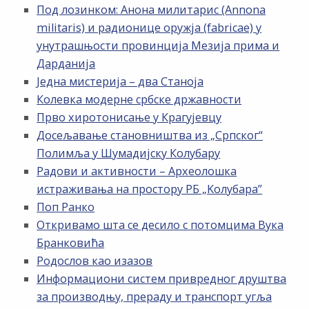
Под лозинком: Анона милитарис (Annona
militaris) и радионице оружја (fabricae) у
унутрашњости провинција Мезија прима и
Дарданија
Једна мистерија – два Станоја
Колевка модерне србске државности
Прво хиротонисање у Крагујевцу
Досељавање становништва из „Српског“
Полимља у Шумадијску Колубару
Радови и активности – Археолошка
истраживања на простору РБ „Kолубара”
Поп Ранко
Откривамо шта се десило с потомцима Вука
Бранковића
Родослов као изазов
Информациони систем привредног друштва
за производњу, прераду и транспорт угља