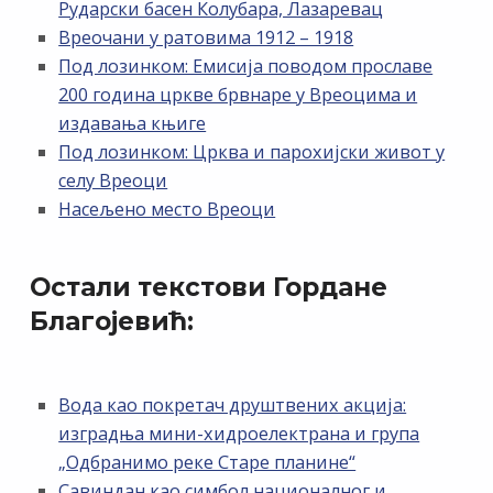
Рударски басен Колубара, Лазаревац
Вреочани у ратовима 1912 – 1918
Под лозинком: Емисија поводом прославе
200 година цркве брвнаре у Вреоцима и
издавања књиге
Под лозинком: Црква и парохијски живот у
селу Вреоци
Насељено место Вреоци
Остали текстови Гордане
Благојевић:
Вода као покретач друштвених акција:
изградња мини-хидроелектрана и група
„Одбранимо реке Старе планине“
Савиндан као симбол националног и