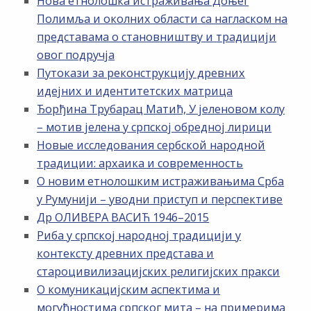
Нова етнолошка истраживања Доњег
Полимља и околних области са нагласком на
представама о становништву и традицији
овог подручја
Путокази за реконструкцију древних
идејних и идентитетских матрица
Ђорђина Трубарац Матић, У јеленовом колу
– мотив јелена у српској обредној лирици
Новые исследования сербской народной
традиции: архаика и современность
О новим етнолошким истраживањима Срба
у Румунији – уводни приступ и перспективе
Др ОЛИВЕРА ВАСИЋ 1946–2015
Риба у српској народној традицији у
контексту древних представа и
староцивилизацијских религијских пракси
О комуникацијским аспектима и
могућностима српског мита – на примерима