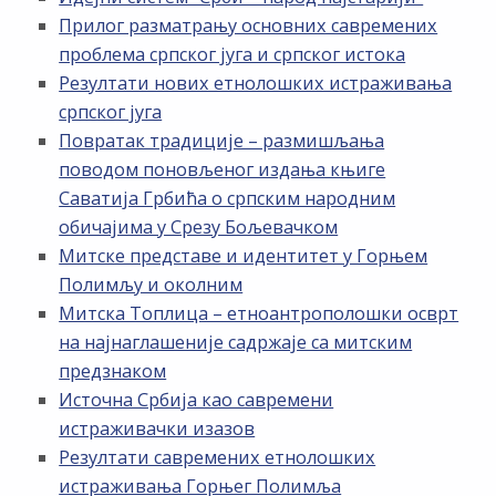
Прилог разматрању основних савремених
проблема српског југа и српског истока
Резултати нових етнолошких истраживања
српског југа
Повратак традиције – размишљања
поводом поновљеног издања књиге
Саватија Грбића о српским народним
обичајима у Срезу Бољевачком
Митске представе и идентитет у Горњем
Полимљу и околним
Митска Топлица – етноантрополошки осврт
на најнаглашеније садржаје са митским
предзнаком
Источна Србија као савремени
истраживачки изазов
Резултати савремених етнолошких
истраживања Горњег Полимља