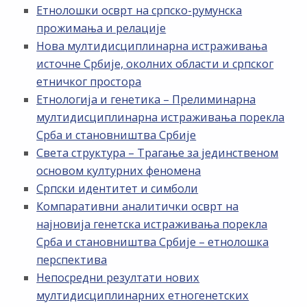
Етнолошки осврт на српско-румунска
прожимања и релације
Нова мултидисциплинарна истраживања
источне Србије, околних области и српског
етничког простора
Етнологија и генетика – Прелиминарна
мултидисциплинарна истраживања порекла
Срба и становништва Србије
Света структура – Трагање за јединственом
основом културних феномена
Српски идентитет и симболи
Компаративни аналитички осврт на
најновија генетска истраживања порекла
Срба и становништва Србије – етнолошка
перспектива
Непосредни резултати нових
мултидисциплинарних етногенетских