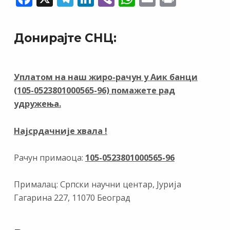
ac
el
n
b
h
m
in
e
e
k
er
at
ai
t
Донирајте СНЦ:
b
gr
e
s
l
o
a
dI
A
o
m
n
p
Уплатом на наш жиро-рачун у Аик банци
(105-0523801000565-96) помажете рад
k
p
удружења.
Најсрдачније хвала !
Рачун примаоца:
105-0523801000565-96
Прималац: Српски научни центар, Јурија
Гагарина 227, 11070 Београд