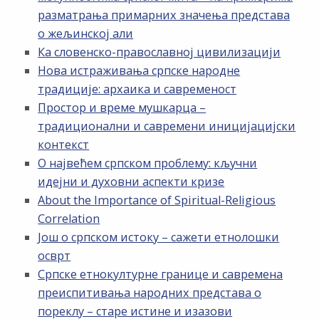
разматрања примарних значења представа
о жељинској али
Ка словенско-православној цивилизацији
Нова истраживања српске народне
традиције: архаика и савременост
Простор и време мушкарца –
традиционални и савремени иницијацијски
контекст
О највећем српском проблему: кључни
идејни и духовни аспекти кризе
About the Importance of Spiritual-Religious
Correlation
Још о српском истоку – сажети етнолошки
осврт
Српске етнокултурне границе и савремена
преиспитивања народних представа о
пореклу – старе истине и изазови