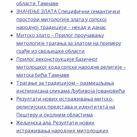
области Тамнаве
ЗНАЧЕЊЕ ЗЛАТА Специфични семантички
простори митологије злата у српској
народној традицији – некад и данас
Митско злато – Прилог проучавању
митологије трагања за златом на примеру
грађе из сврљишке области
Прилог реконструкције базичног
митолошког кода српске народне религије –
митска бића Тамнаве
Трагање за традицијом – размишљања
инспирисана сликама Љубивоја Јовановића
Резултати нових истраживања митско-
религијских представа и идентитета на
Пештеру и околним областима
Жељинска ала. Резултати нових
истраживања народних митолошких