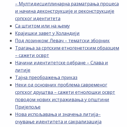
– Мултидисциплинарна разматрања процеса
и начина деконструкције и реконструкције
српског идентитета
Са штитом или на њему
Крајишки завет у Холандији
Под лозинком: Левач – тематски зборник
Трагања за српским етногенетским образцем
– сажети осврт
Начини идентитетске одбране – Слава и
литије
Тајна преображења приказ
Неки од основних проблема савременог
српског друштва – сажети етнолошки осврт
поводом нових истраживања у општини
Пријепоље
Нова испољавања и значења литија–
очување идентитета и сакрализација