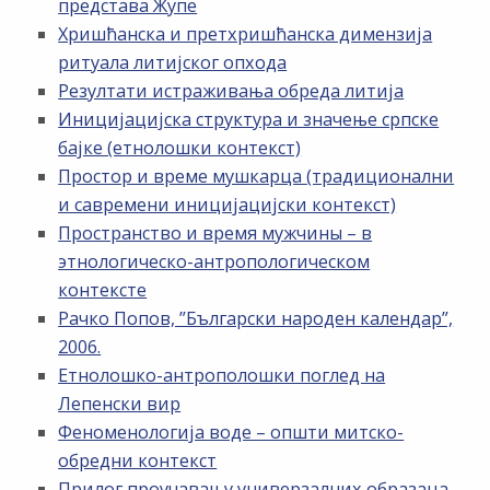
представа Жупе
Хришћанска и претхришћанска димензија
ритуала литијског опхода
Резултати истраживања обреда литија
Иницијацијска структура и значење српске
бајке (етнолошки контекст)
Простор и време мушкарца (традиционални
и савремени иницијацијски контекст)
Пространство и время мужчины – в
этнологическо-антропологическом
контексте
Рачко Попов, ”Български народен календар”,
2006.
Етнолошко-антрополошки поглед на
Лепенски вир
Феноменологија воде – општи митско-
обредни контекст
Прилог проучавању универзалних образаца