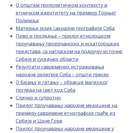
О општем геополитичком контексту и
етничком идентитету на примеру Горњег
Полимља
Матерњи језик сакралне географије Срба
Прво и последње – прилог етнолошком
проучавању пророчанских и есхатолошких
представа, са нагласком на подручју источне
Србије и суседних области
Резултати савремених истраживања
народне религије Срба – општи пресек
О бајању и гатању – обрасци магијског
погледа на свет код Срба
Слично и супротно
Прилог проучавању народне медицине на
примеру савремене етнографске грађе из
Србије и Црне Горе
Прилог проучавању народне медицине у