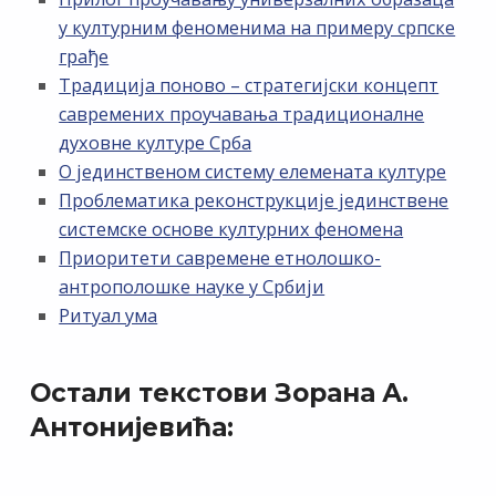
у културним феноменима на примеру српске
грађе
Традиција поново – стратегијски концепт
савремених проучавања традиционалне
духовне културе Срба
О јединственом систему елемената културе
Проблематика реконструкције јединствене
системске основе културних феномена
Приоритети савремене етнолошко-
антрополошке науке у Србији
Ритуал ума
Остали текстови Зорана А.
Антонијевића: