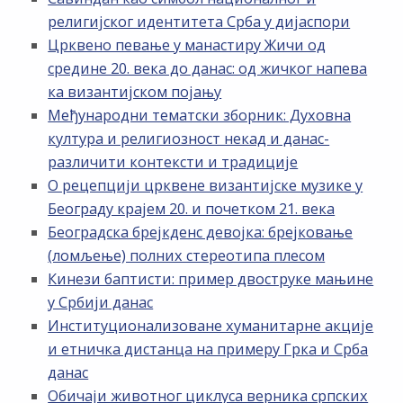
религијског идентитета Срба у дијаспори
Црквено певање у манастиру Жичи од
средине 20. века до данас: од жичког напева
ка византијском појању
Међународни тематски зборник: Духовна
култура и религиозност некад и данас-
различити контексти и традиције
О рецепцији црквене византијске музике у
Београду крајем 20. и почетком 21. века
Београдска брејкденс девојка: брејковање
(ломљење) полних стереотипа плесом
Кинези баптисти: пример двоструке мањине
у Србији данас
Институционализоване хуманитарне акције
и етничка дистанца на примеру Грка и Срба
данас
Обичаји животног циклуса верника српских