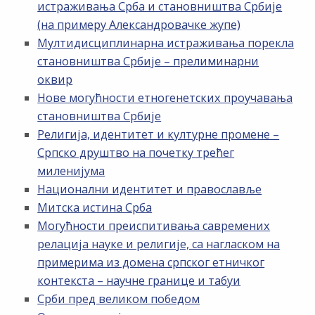
истраживања Срба и становништва Србије
(на примеру Александровачке жупе)
Мултидисциплинарна истраживања порекла
становништва Србије – прелиминарни
оквир
Нове могућности етногенетских проучавања
становништва Србије
Религија, идентитет и културне промене –
Српско друштво на почетку трећег
миленијума
Национални идентитет и православље
Митска истина Срба
Могућности преиспитивања савремених
релација науке и религије, са нагласком на
примерима из домена српског етничког
контекста – научне границе и табуи
Срби пред великом победом