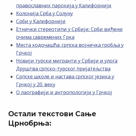
православних парохија у Калифорнији
Колонија Срба у Солуну
Срби у Калифорнији
Етнички стереотипи у Србији: Срби виђени
очима савремених Грка
Места ходочашћа: српска војничка гробља у
Грчкој
Новији турски мигранти у Србији и улога
Друштва српско-турског пријатељства
Српске школе и настава српског језика у
Грчкој у 20. веку
О лаографији и антропологији у Грчкој
Остали текстови Сање
Црнобрњa: