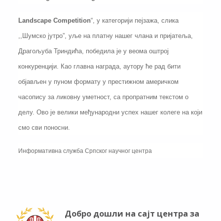
Landscape Competition
“, у категорији пејзажа, слика
,,Шумско јутро”, уље на платну нашег члана и пријатеља,
Драгољуба Триндића, победила је у веома оштрој
конкуренцији. Као главна награда, аутору ће рад бити
објављен у пуном формату у престижном америчком
часопису за ликовну уметност, са пропратним текстом о
делу. Ово је велики међународни успех нашег колеге на који
смо сви поносни.
Информативна служба Српског научног центра
Добро дошли на сајт центра за