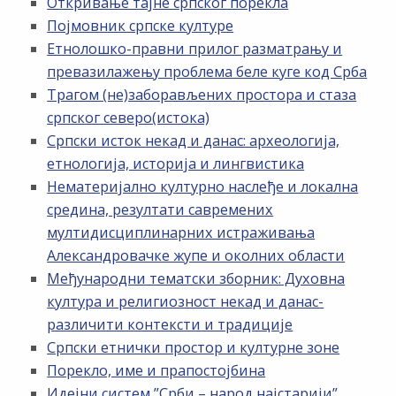
Откривање тајне српског порекла
Појмовник српске културе
Етнолошко-правни прилог разматрању и
превазилажењу проблема беле куге код Срба
Трагом (не)заборављених простора и стаза
српског северо(истока)
Српски исток некад и данас: археологија,
етнологија, историја и лингвистика
Нематеријално културно наслеђе и локална
средина, резултати савремених
мултидисциплинарних истраживања
Александровачке жупе и околних области
Међународни тематски зборник: Духовна
култура и религиозност некад и данас-
различити контексти и традиције
Српски етнички простор и културне зоне
Порекло, име и прапостојбина
Идејни систем ”Срби – народ најстарији”