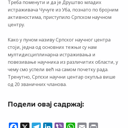
Треба поменути и да је Друштво младих
истраживача Чучуге из Уба, познато по бројним
активностима, приступило Српском научном
центру.
Како у пуном називу Српског научног центра
стоји, једна од основних тежњи су нам
мултидисциплинарна истраживања и
повезивање научника из различитих области, у
чему смо успели већ на самом почетку рада.
Тренутно, Српски научни центар окупља више
од 20 званичних чланова.
Подели овај садржај:
F
X
T
Li
Vi
W
E
Pr