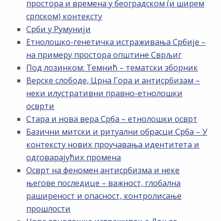
простора и времена у београдском (и ширем
српском) контексту
Срби у Румунији
Етнолошко-генетичка истраживања Србије –
на примеру простора општине Сврљиг
Под лозинком: Темнић – тематски зборник
Верске слободе, Црна Гора и антисрбизам –
неки илустративни правно-етнолошки
осврти
Стара и нова вера Срба – етнолошки осврт
Базични митски и ритуални обрасци Срба – У
контексту нових проучавања идентитета и
одговарајућих промена
Осврт на феномен антисрбизма и неке
његове последице – важност, глобална
раширеност и опасност, контролисање
прошлости