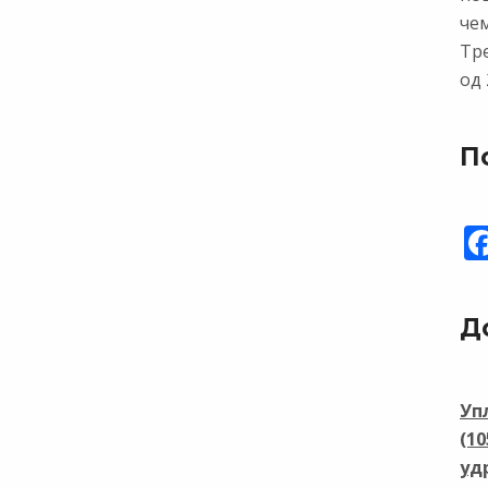
чем
Тр
од 
П
Д
Уп
(1
уд