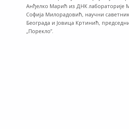
Анђелко Марић из ДНК лабораторије М
Софија Милорадовић, научни саветник 
Београда и Јовица Кртинић, председн
„Порекло”.