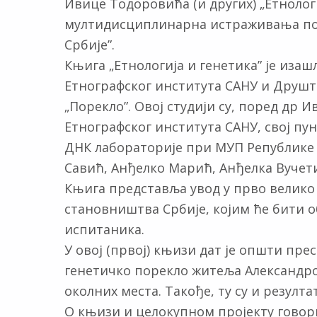
Ивице Тодоровића (и других) „Етнолог
мултидисциплинарна истраживања по
Србије”.
Књига „Етнологија и генетика” је иза
Етнографског института САНУ и Друшт
„Порекло”. Овој студији су, поред др 
Етнографског института САНУ, свој п
ДНК лабораторије при МУП Републике
Савић, Анђелко Марић, Анђелка Вучет
Књига представља увод у прво велико
становништва Србије, којим ће бити о
испитаника.
У овој (првој) књизи дат је општи пре
генетичко порекло житеља Александро
околних места. Такође, ту су и резулт
О књизи и целокупном пројекту говор