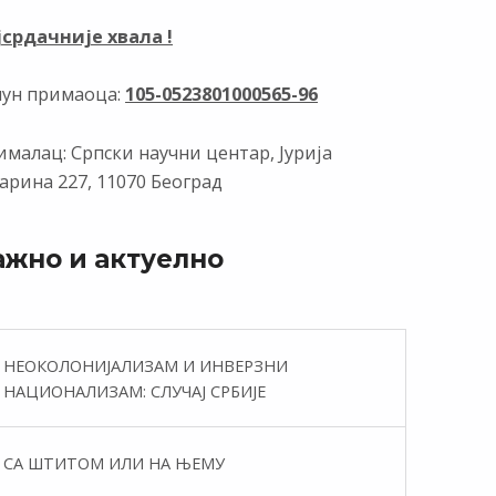
јсрдачније хвала !
чун примаоца:
105-0523801000565-96
малац: Српски научни центар, Јурија
арина 227, 11070 Београд
ажно и актуелно
НЕОКОЛОНИЈАЛИЗАМ И ИНВЕРЗНИ
НАЦИОНАЛИЗАМ: СЛУЧАЈ СРБИЈЕ
СА ШТИТОМ ИЛИ НА ЊЕМУ