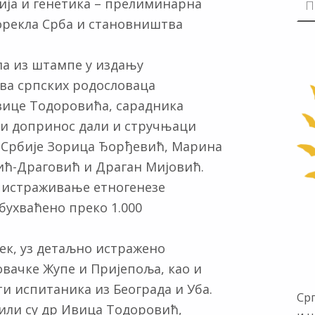
ија и генетика – прелиминарна
рекла Срба и становништва
шла из штампе у издању
ва српских родословаца
Ивице Тодоровића, сарадника
уни допринос дали и стручњаци
 Србије Зорица Ђорђевић, Марина
ић-Драговић и Драган Мијовић.
 истраживање етногенезе
бухваћено преко 1.000
сек, уз детаљно истражено
вачке Жупе и Пријепоља, као и
ати испитаника из Београда и Уба.
Ср
или су др Ивица Тодоровић,