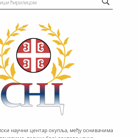
пски научни центар окупља, међу оснивачима