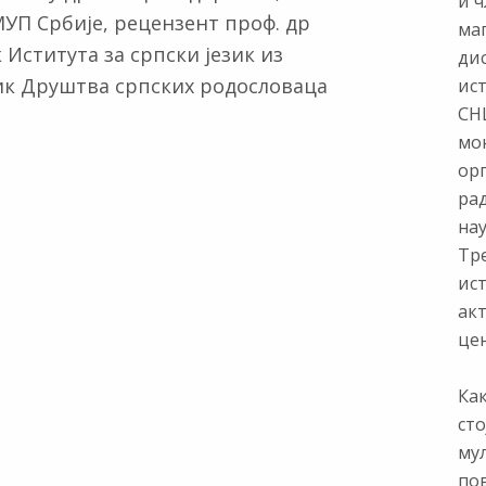
и ч
УП Србије, рецензент проф. др
ма
Иститута за српски језик из
ди
ик Друштва српских родословаца
ис
СНЦ
мон
ор
ра
нау
Тр
ист
ак
цен
Как
сто
му
по