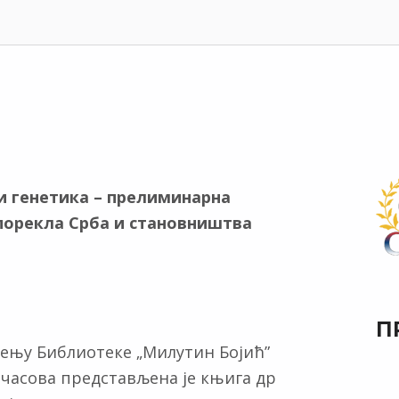
и генетика – прелиминарна
орекла Срба и становништва
П
ељењу Библиотеке „Милутин Бојић”
9 часова представљена je књига др