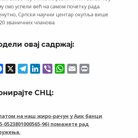
у смо успели већ на самом почетку рада.
енутно, Српски научни центар окупља више
20 званичних чланова.
одели овај садржај:
F
X
T
Li
Vi
W
E
Pr
ac
el
n
b
h
m
in
e
e
k
er
at
ai
t
онирајте СНЦ:
b
gr
e
s
l
o
a
dI
A
o
m
n
p
латом на наш жиро-рачун у Аик банци
05-0523801000565-96) помажете рад
k
p
ружења.