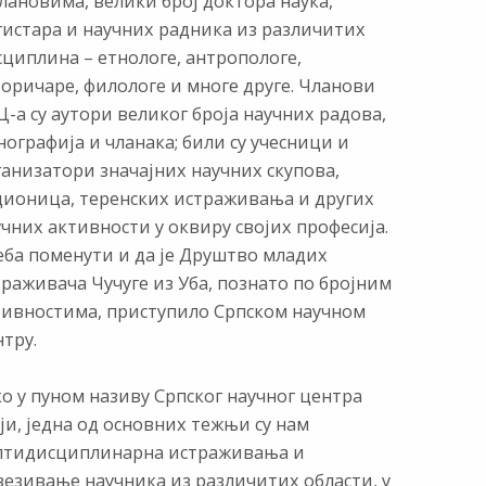
лановима, велики број доктора наука,
гистара и научних радника из различитих
сциплина – етнологе, антропологе,
торичаре, филологе и многе друге. Чланови
-а су аутори великог броја научних радова,
ографија и чланака; били су учесници и
ганизатори значајних научних скупова,
дионица, теренских истраживања и других
чних активности у оквиру својих професија.
еба поменути и да је Друштво младих
раживача Чучуге из Уба, познато по бројним
тивностима, приступило Српском научном
тру.
о у пуном називу Српског научног центра
ји, једна од основних тежњи су нам
лтидисциплинарна истраживања и
везивање научника из различитих области, у