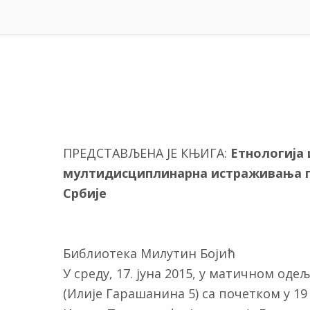
ПРЕДСТАВЉЕНА JE КЊИГА:
Етнологија 
мултидисциплинарна истраживања п
Србије
Библиотека Милутин Бојић
У среду, 17. јуна 2015, у матичном од
(Илије Гарашанина 5) са почетком у 1