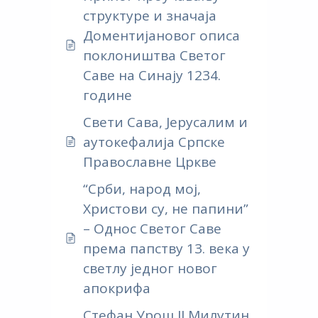
структуре и значаја
Доментијановог описа
поклоништва Светог
Саве на Синају 1234.
године
Свети Сава, Јерусалим и
аутокефалија Српске
Православне Цркве
“Срби, народ мој,
Христови су, не папини”
– Однос Светог Саве
према папству 13. века у
светлу једног новог
апокрифа
Стефан Урош II Милутин