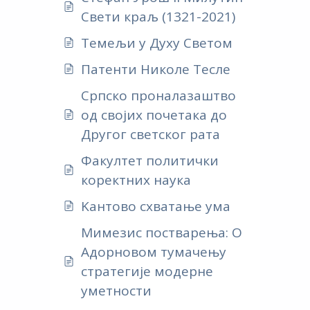
Свети краљ (1321-2021)
Темељи у Духу Светом
Патенти Николе Тесле
Српско проналазаштво
од својих почетака до
Другог светског рата
Факултет политички
коректних наука
Kантово схватање ума
Мимезис постварења: О
Адорновом тумачењу
стратегије модерне
уметности