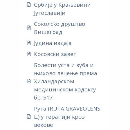
Србије у Краљевини
Југославији
Соколско друштво
Вишеград
Јудина издаја
Косовски завет
Болести уста и зуба и
њихово лечење према
Хиландарском
медицинском кодексу
бр. 517
Рута (RUTA GRAVEOLENS
L.) у терапији кроз
векове