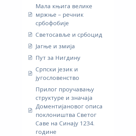
Мала књига велике
мржње – речник
србофобије
Светосавље и србоцид
Јагње и змија
Пут за Нигдину
Српски језик и
југословенство
Прилог проучавању
структуре и значаја
Доментијановог описа
поклоништва Светог
Саве на Синају 1234.
године