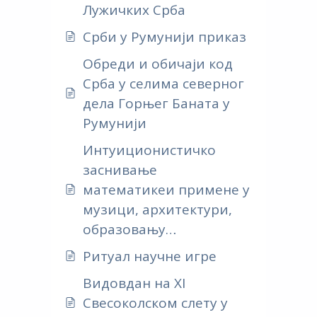
Лужичких Срба
Срби у Румунији приказ
Обреди и обичаји код
Срба у селима северног
дела Горњег Баната у
Румунији
Интуиционистичко
заснивање
математикеи примене у
музици, архитектури,
образовању…
Ритуал научне игре
Видовдан на XI
Свесоколском слету у