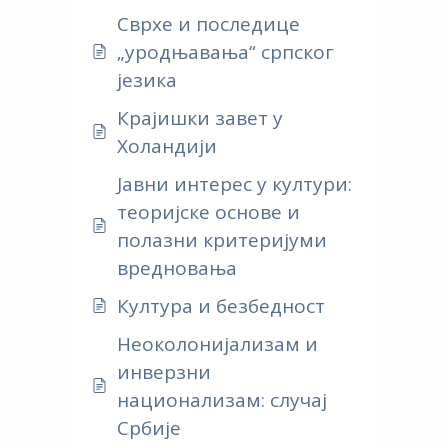
Сврхе и последице
„уродњавања“ српског
језика
Крајишки завет у
Холандији
Јавни интерес у култури:
теоријске основе и
полазни критеријуми
вредновања
Култура и безбедност
Неоколонијализам и
инверзни
национализам: случај
Србије