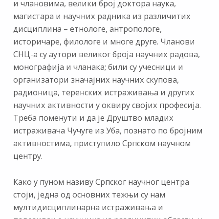
и члановима, велики број доктора наука,
магистара и научних радника из различитих
дисциплина – етнологе, антропологе,
историчаре, филологе и многе друге. Чланови
СНЦ-а су аутори великог броја научних радова,
монографија и чланака; били су учесници и
организатори значајних научних скупова,
радионица, теренских истраживања и других
научних активности у оквиру својих професија.
Треба поменути и да је Друштво младих
истраживача Чучуге из Уба, познато по бројним
активностима, приступило Српском научном
центру.
Како у пуном називу Српског научног центра
стоји, једна од основних тежњи су нам
мултидисциплинарна истраживања и