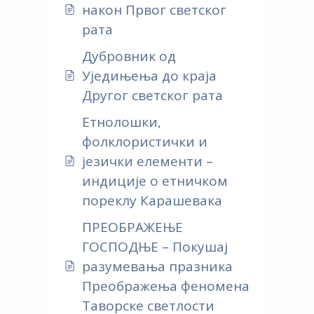
након Првог светског
рата
Дубровник од
Уједињења до краја
Другог светског рата
Етнолошки,
фолклористички и
језички елементи –
индиције о етничком
пореклу Карашевака
ПРЕОБРАЖЕЊЕ
ГОСПОДЊЕ – Покушај
разумевања празника
Преображења феномена
Таворске светлости