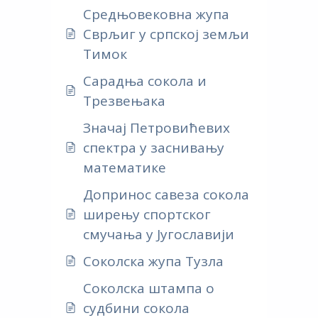
Средњовековна жупа
Сврљиг у српској земљи
Тимок
Сарадња сокола и
Трезвењака
Значај Петровићевих
спектра у заснивању
математике
Допринос савеза сокола
ширењу спортског
смучања у Југославији
Соколска жупа Тузла
Соколска штампа о
судбини сокола