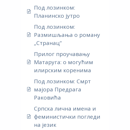
Под лозинком:
Планинско јутро
Под лозинком:
Размишљања о роману
„Странац“
Прилог проучавању
Mатаруга: о могућим
илирским коренима
Под лозинком: Смрт
мајора Предрага
Раковића
Српска лична имена и
феминистички погледи
на језик