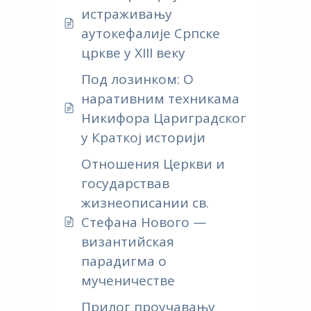
истраживању
аутокефалије Српске
цркве у XIII веку
Под лозинком: О
наративним техникама
Никифора Цариградског
у Краткој историји
Отношения Церкви и
государствав
жизнеописании св.
Стефана Нового —
византийская
парадигма о
мученичестве
Прилог проучавању