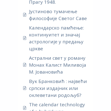
Прагу 1948.
Јустиново тумачење
философије Светог Саве
Календарско памћење:
континуитет и значај
астрологије у предању
цркве
Астрални свет у роману
Монах Калист Миливоја
М. Јовановића
Вук Бранковић : највећи
српски издајник или
оклеветани родољуб?
The calendar technology