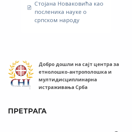
Стојана Новаковића као
посленика науке о
српском народу
Добро дошли на сајт центра за
етнолошко-антрополошка и
мултидисциплинарна
истраживања Срба
ПРЕТРАГА