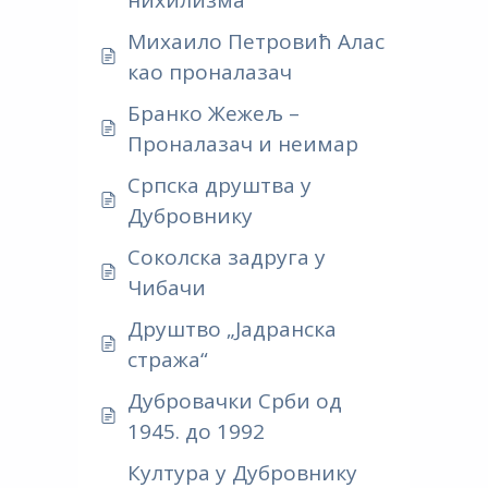
Михаило Петровић Алас
као проналазач
Бранко Жежељ –
Проналазач и неимар
Српска друштва у
Дубровнику
Соколска задруга у
Чибачи
Друштво „Јадранска
стража“
Дубровачки Срби од
1945. до 1992
Култура у Дубровнику