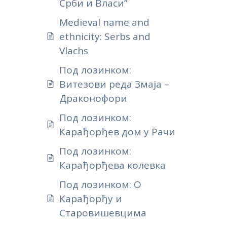
Срби и Власи”
Medieval name and
ethnicity: Serbs and
Vlachs
Под лозинком:
Витезови реда Змаја –
Драконофори
Под лозинком:
Карађорђев дом у Рачи
Под лозинком:
Карађорђева колевка
Под лозинком: О
Карађорђу и
Старовишевцима