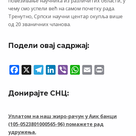
повезивање научника из различитих области, у
чему смо успели већ на самом почетку рада.
Тренутно, Српски научни центар окупља више
од 20 званичних чланова.
Подели овај садржај:
F
X
T
Li
Vi
W
E
Pr
ac
el
n
b
h
m
in
e
e
k
er
at
ai
t
Донирајте СНЦ:
b
gr
e
s
l
o
a
dI
A
o
m
n
p
Уплатом на наш жиро-рачун у Аик банци
(105-0523801000565-96) помажете рад
k
p
удружења.