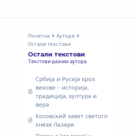
Почетна
Аутори
Остали текстови
Остали текстови
Текстови разних аутора
Србија и Русија кроз
векове – историја,
традиција, култура и
вера
Косовский завет святого
князя Лазаря
Певање ”из вика” у