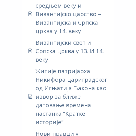
средњем веку и
Византијско царство –
Византијска и Српска
црква у 14. веку
Византијски свет и
Српска црква у 13. И 14.
веку
Житије патријарха
Никифора цариградског
од Игњатија Ђакона као
извор за ближе
датовање времена
настанка “Кратке
историје”
Нови правци у