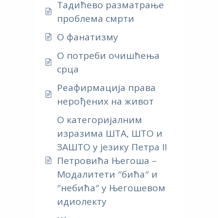
Тадићево разматрање
проблема смрти
О фанатизму
О потреби очишћења
срца
Реафирмација права
нерођених на живот
О категоријалним
изразима ШТА, ШТО и
ЗАШТО у језику Петра II
Петровића Његоша –
Mодалитети ″бића″ и
″небића″ у Његошевом
идиолекту