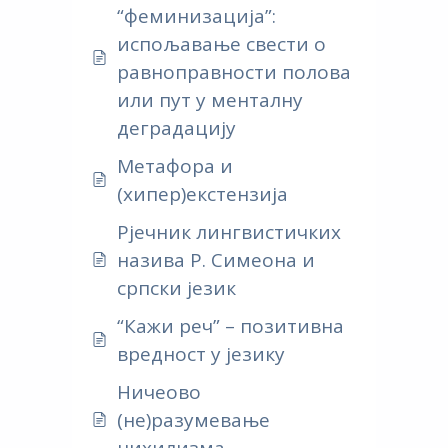
“феминизација”:
испољавање свести о
равноправности полова
или пут у менталну
деградацију
Метафора и
(хипер)екстензија
Рјечник лингвистичких
назива Р. Симеона и
српски језик
“Кажи реч” – позитивна
вредност у језику
Ничеово
(не)разумевање
нихилизма