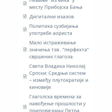
месту Прибојска Бања
Дигитални изазов
Политика сузбијања
употребе аориста
Мало истраживање
значења тзв . “перфекта”
свршених глагола
Свети Владика Николај
Српски: Средњи систем
– између плутократије и
киновијe
Глаголска времена за
навођење прошлости у
приповједању Петра