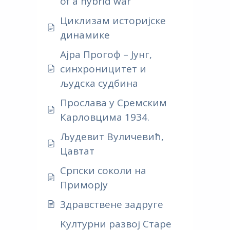
of a hybrid war
Циклизам историјске
динамике
Ајра Прогоф – Јунг,
синхроницитет и
људска судбина
Прослава у Сремским
Карловцима 1934.
Људевит Вуличевић,
Цавтат
Српски соколи на
Приморју
Здравствене задруге
Kултурни развој Старе