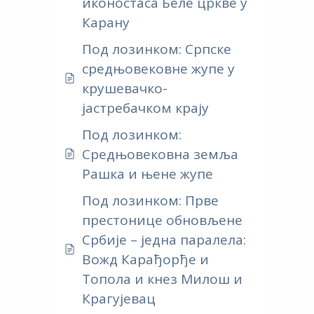
иконостаса Беле цркве у
Карану
Под лозинком: Српске
средњовековне жупе у
крушевачко-
јастребачком крају
Под лозинком:
Средњовековна земља
Рашка и њене жупе
Под лозинком: Прве
престонице обновљене
Србије – једна паралела:
Вожд Карађорђе и
Топола и кнез Милош и
Крагујевац