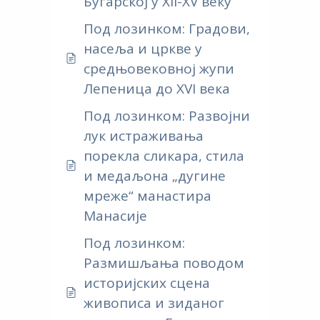
Бугарској у XII-XV веку
Под лозинком: Градови,
насеља и цркве у
средњовековној жупи
Лепеница до XVI века
Под лозинком: Развојни
лук истраживања
порекла сликара, стила
и медаљона „дугине
мреже“ манастира
Манасије
Под лозинком:
Размишљања поводом
историјских сцена
живописа и зиданог