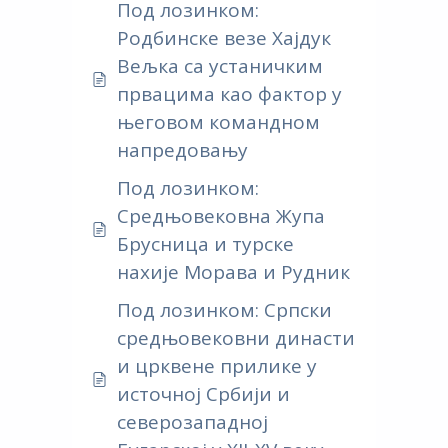
Под лозинком:
Родбинске везе Хајдук
Вељка са устаничким
првацима као фактор у
његовом командном
напредовању
Под лозинком:
Средњовековна Жупа
Брусница и турске
нахије Морава и Рудник
Под лозинком: Српски
средњовековни династи
и црквене прилике у
источној Србији и
северозападној