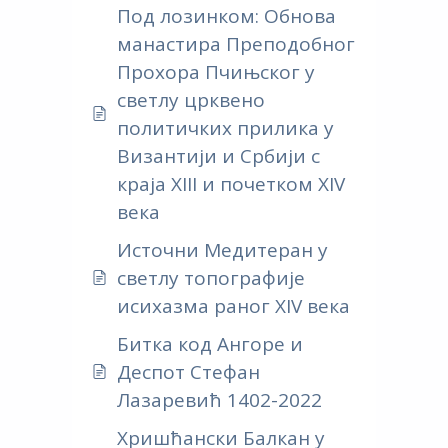
Под лозинком: Обнова
манастира Преподобног
Прохора Пчињског у
светлу црквено
политичких прилика у
Византији и Србији с
краја XIII и почетком XIV
века
Источни Медитеран у
светлу топографије
исихазма раног XIV века
Битка код Ангоре и
Деспот Стефан
Лазаревић 1402-2022
Хришћански Балкан у