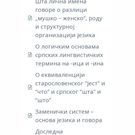
Шта лична имена
говоре о разлици
„мушко – женско“, роду
и структурној
организацији језика
О логичким основама
српских лингвистичких
термина на -ица и -ина
О еквиваленцији
старословенског “јест” и
“что” и српског “шта” и
“што”
Заменички систем –
основа језика и говора
Доследна