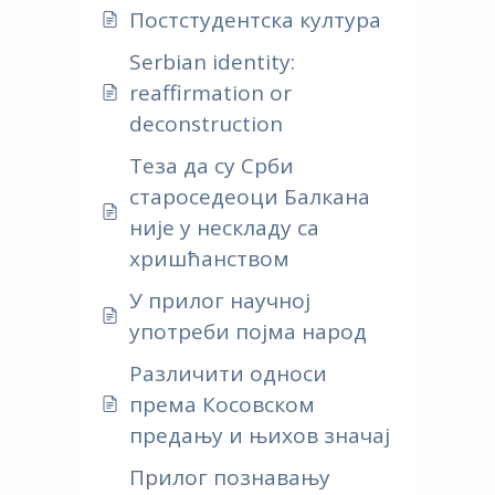
Постстудентска култура
Serbian identity:
reaffirmation or
deconstruction
Теза да су Срби
староседеоци Балкана
није у нескладу са
хришћанством
У прилог научној
употреби појма народ
Различити односи
према Косовском
предању и њихов значај
Прилог познавању