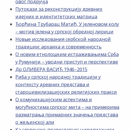
овог подручја
Путокази за реконструкцију древних
идејних и идентитетских матрица
Ђорђина Трубарац Матић, У јеленовом колу
– мотив јелена у српској обредној лирици
Новые исследования сербской народной
традиции: архаика и современность
О новим етнолошким истраживањима Срба
у Румунији – уводни приступ и перспективе
Др ОЛИВЕРА ВАСИЋ 1946–2015
Риба у српској народној традицији у
контексту древних представа и
староцивилизацијских религијских пракси
О комуникацијским аспектима и
могућностима српског мита – на примерима
разматрања примарних значења представа
о жељинској али
Ка словенско-православној цивилизацији