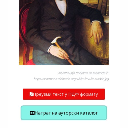
Илустрација преузета са Википедије:
https://commons.wikimedia.org/wiki/File:VukKaradzic.jpg
Преузми текст у ПДФ формату
Натраг на ауторски каталог