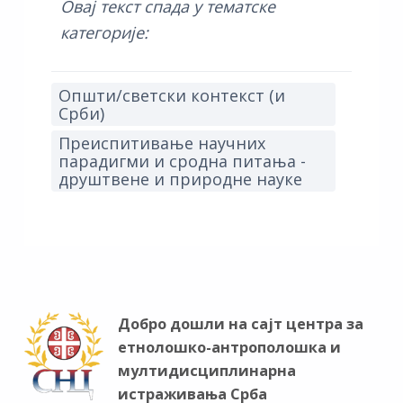
Овај текст спада у тематске
категорије:
Општи/светски контекст (и
Срби)
Преиспитивање научних
парадигми и сродна питања -
друштвене и природне науке
Добро дошли на сајт центра за
етнолошко-антрополошка и
мултидисциплинарна
истраживања Срба