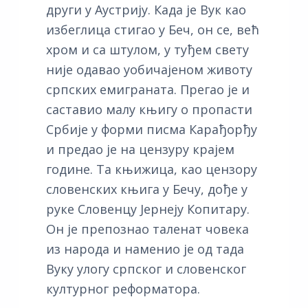
други у Аустрију. Када је Вук као
избеглица стигао у Беч, он се, већ
хром и са штулом, у туђем свету
није одавао уобичајеном животу
српских емиграната. Прегао је и
саставио малу књигу о пропасти
Србије у форми писма Карађорђу
и предао је на цензуру крајем
године. Та књижица, као цензору
словенских књига у Бечу, дође у
руке Словенцу Јернеју Копитару.
Он је препознао таленат човека
из народа и наменио је од тада
Вуку улогу српског и словенског
културног реформатора.