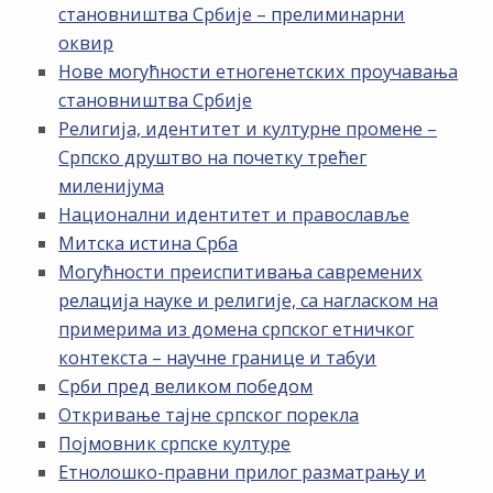
становништва Србије – прелиминарни
оквир
Нове могућности етногенетских проучавања
становништва Србије
Религија, идентитет и културне промене –
Српско друштво на почетку трећег
миленијума
Национални идентитет и православље
Митска истина Срба
Могућности преиспитивања савремених
релација науке и религије, са нагласком на
примерима из домена српског етничког
контекста – научне границе и табуи
Срби пред великом победом
Откривање тајне српског порекла
Појмовник српске културе
Етнолошко-правни прилог разматрању и