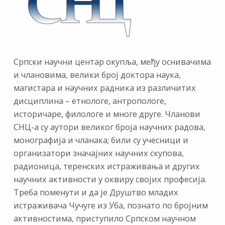
Српски научни центар окупља, међу оснивачима
и члановима, велики број доктора наука,
магистара и научних радника из различитих
дисциплина – етнологе, антропологе,
историчаре, филологе и многе друге. Чланови
СНЦ-а су аутори великог броја научних радова,
монографија и чланака; били су учесници и
организатори значајних научних скупова,
радионица, теренских истраживања и других
научних активности у оквиру својих професија.
Треба поменути и да је Друштво младих
истраживача Чучуге из Уба, познато по бројним
активностима, приступило Српском научном