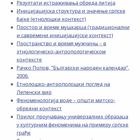
Резултати истраживања обреда литија
Иницијацијска структура и значење српске
бајке (етнолошки контекст)
Простор и време мушкарца (традиционални
и савремени иницијацијски контекст)
Пространство и время мужчины – в
этнологическо-антропологическом
контексте
Рачко Попов, ”Български народен календар”,
2006.
Етнолошко-антрополошки поглед на
Лепенски вир
Феноменологија воде – општи митско-
обредни контекст
Прилог проучавању универзалних образаца
у културним феноменима на примеру српске
грађе