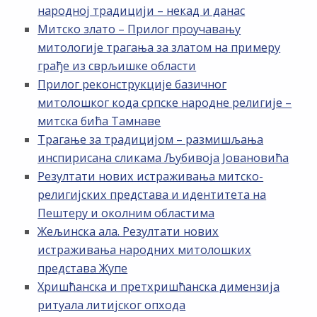
народној традицији – некад и данас
Митско злато – Прилог проучавању
митологије трагања за златом на примеру
грађе из сврљишке области
Прилог реконструкције базичног
митолошког кода српске народне религије –
митска бића Тамнаве
Трагање за традицијом – размишљања
инспирисана сликама Љубивоја Јовановића
Резултати нових истраживања митско-
религијских представа и идентитета на
Пештеру и околним областима
Жељинска ала. Резултати нових
истраживања народних митолошких
представа Жупе
Хришћанска и претхришћанска димензија
ритуала литијског опхода