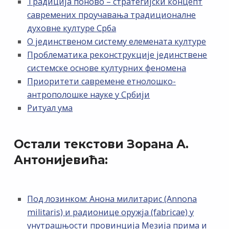
Традиција поново – стратегијски концепт
савремених проучавања традиционалне
духовне културе Срба
О јединственом систему елемената културе
Проблематика реконструкције јединствене
системске основе културних феномена
Приоритети савремене етнолошко-
антрополошке науке у Србији
Ритуал ума
Остали текстови Зорана А.
Антонијевића:
Под лозинком: Анона милитарис (Annona
militaris) и радионице оружја (fabricae) у
унутрашњости провинција Мезија прима и