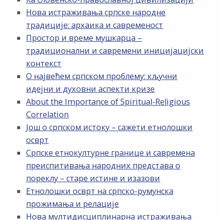
Нова истраживања српске народне
традиције: архаика и савременост
Простор и време мушкарца –
традиционални и савремени иницијацијски
контекст
О највећем српском проблему: кључни
идејни и духовни аспекти кризе
About the Importance of Spiritual-Religious
Correlation
Још о српском истоку – сажети етнолошки
осврт
Српске етнокултурне границе и савремена
преиспитивања народних представа о
пореклу – старе истине и изазови
Етнолошки осврт на српско-румунска
прожимања и релације
Нова мултидисциплинарна истраживања