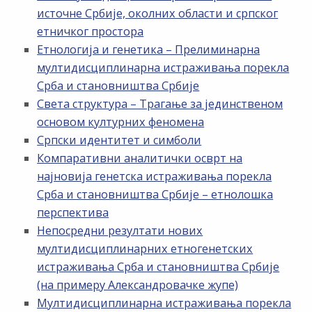
источне Србије, околних области и српског
етничког простора
Етнологија и генетика – Прелиминарна
мултидисциплинарна истраживања порекла
Срба и становништва Србије
Света структура – Трагање за јединственом
основом културних феномена
Српски идентитет и симболи
Компаративни аналитички осврт на
најновија генетска истраживања порекла
Срба и становништва Србије – етнолошка
перспектива
Непосредни резултати нових
мултидисциплинарних етногенетских
истраживања Срба и становништва Србије
(на примеру Александровачке жупе)
Мултидисциплинарна истраживања порекла