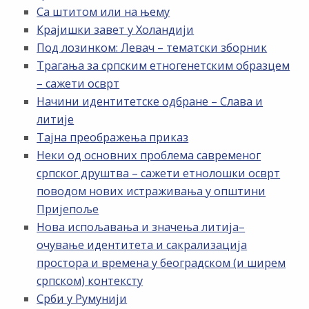
Са штитом или на њему
Крајишки завет у Холандији
Под лозинком: Левач – тематски зборник
Трагања за српским етногенетским образцем
– сажети осврт
Начини идентитетске одбране – Слава и
литије
Тајна преображења приказ
Неки од основних проблема савременог
српског друштва – сажети етнолошки осврт
поводом нових истраживања у општини
Пријепоље
Нова испољавања и значења литија–
очување идентитета и сакрализација
простора и времена у београдском (и ширем
српском) контексту
Срби у Румунији