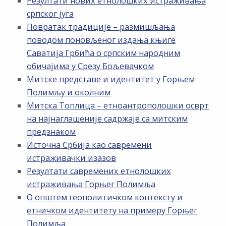
Резултати нових етнолошких истраживања
српског југа
Повратак традиције – размишљања
поводом поновљеног издања књиге
Саватија Грбића о српским народним
обичајима у Срезу Бољевачком
Митске представе и идентитет у Горњем
Полимљу и околним
Митска Топлица – етноантрополошки осврт
на најнаглашеније садржаје са митским
предзнаком
Источна Србија као савремени
истраживачки изазов
Резултати савремених етнолошких
истраживања Горњег Полимља
О општем геополитичком контексту и
етничком идентитету на примеру Горњег
Полимља