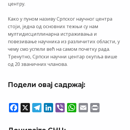
центру.
Како у пуном називу Српског научног центра
стоји, једна од основних тежњи су нам
мултидисциплинарна истраживања и
повезивање научника из различитих области, у
чему смо успели већ на самом почетку рада.
Тренутно, Српски научни центар окупља више
од 20 званичних чланова.
Подели овај садржај:
F
X
T
Li
Vi
W
E
Pr
ac
el
n
b
h
m
in
e
e
k
er
at
ai
t