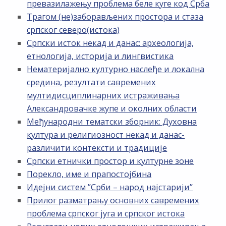
превазилажењу проблема беле куге код Срба
Трагом (не)заборављених простора и стаза
српског северо(истока)
Српски исток некад и данас: археологија,
етнологија, историја и лингвистика
Нематеријално културно наслеђе и локална
средина, резултати савремених
мултидисциплинарних истраживања
Александровачке жупе и околних области
Међународни тематски зборник: Духовна
култура и религиозност некад и данас-
различити контексти и традиције
Српски етнички простор и културне зоне
Порекло, име и прапостојбина
Идејни систем ”Срби – народ најстарији”
Прилог разматрању основних савремених
проблема српског југа и српског истока