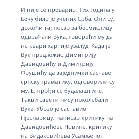
И није се преварио. Тих година у
Бечу било је учених Срба. Они су,
држећи тај посао за бесмислицу,
одвраћали Вука, говорећи му да
не квари хартије узалуд. Када је
Вук предложио Димитрију
Давидовићу и Димитрију
Фрушићу да заједнички саставе
српску граматику, одговорили су
му: Е, прођи се будалаштине.
Такви савети нису поколебали
Вука. Убрзо је саставио
Пјеснарицу, написао критику на
Давидовићеве Новине, критику
на Видаковићева Усамљеног