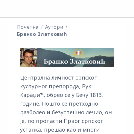
Почетна
Аутори
Бранко Златковић
Централна личност српског
културног препорода, Вук
Караџић, обрео се у Бечу 1813.
године. Пошто се претходно
разболео и безуспешно лечио, он
је, по пропасти Првог српског
устанка, прешао као и многи