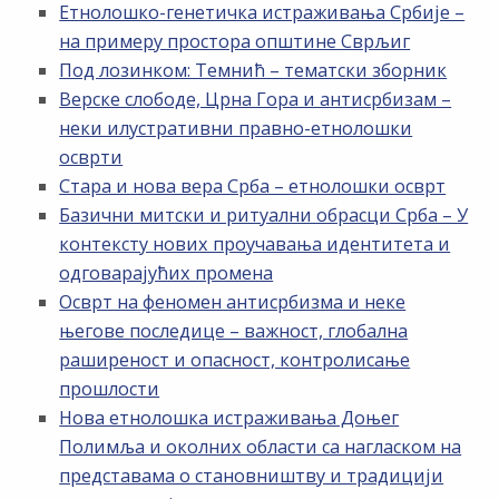
Етнолошко-генетичка истраживања Србије –
на примеру простора општине Сврљиг
Под лозинком: Темнић – тематски зборник
Верске слободе, Црна Гора и антисрбизам –
неки илустративни правно-етнолошки
осврти
Стара и нова вера Срба – етнолошки осврт
Базични митски и ритуални обрасци Срба – У
контексту нових проучавања идентитета и
одговарајућих промена
Осврт на феномен антисрбизма и неке
његове последице – важност, глобална
раширеност и опасност, контролисање
прошлости
Нова етнолошка истраживања Доњег
Полимља и околних области са нагласком на
представама о становништву и традицији