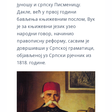
јуношу и српску Писменицу.
Дакле, већ у првој години
бављења књижевним послом, Вук
је за књижевни језик узео
народни говор, начинио
правописну реформу, сасвим је
довршивши у Српској граматици,
објављеној уз Српски рјечник из
1818. године.