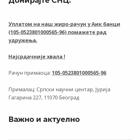
Донирајте СНЦ:
b
gr
e
s
l
o
a
dI
A
o
m
n
p
Уплатом на наш жиро-рачун у Аик банци
(105-0523801000565-96) помажете рад
k
p
удружења.
Најсрдачније хвала !
Рачун примаоца:
105-0523801000565-96
Прималац: Српски научни центар, Јурија
Гагарина 227, 11070 Београд
Важно и актуелно