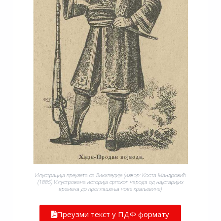
Илустрација преузета са Википедије (извор: Kоста Мандровић
(1885) Илустрована историја српског народа од најстаријих
времена до проглашења нове краљевине)
Преузми текст у ПДФ формату