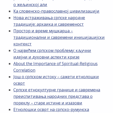
о жељинској али
Ка словенско-православној цивилизацији
Нова истраживања српске народне
традиције: архаика и савременост
Простор и време мушкарца –
традиционални и савремени иницијацијски
контекст
О највећем српском проблему: кључни
идејни и духовни аспекти кризе
About the Importance of Spiritual-Religious
Correlation
Још о српском истоку – сажети етнолошки
осврт
Српске етнокултурне границе и савремена
преиспитивања народних представа о
пореклу – старе истине и изазови
Етнолошки осврт на српско-румунска