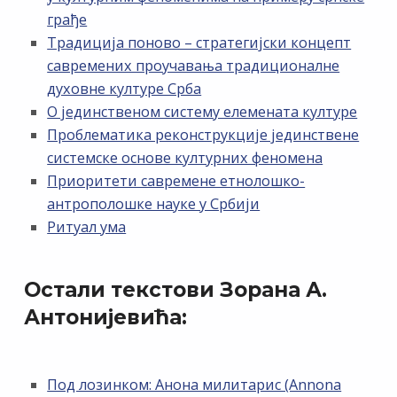
грађе
Традиција поново – стратегијски концепт
савремених проучавања традиционалне
духовне културе Срба
О јединственом систему елемената културе
Проблематика реконструкције јединствене
системске основе културних феномена
Приоритети савремене етнолошко-
антрополошке науке у Србији
Ритуал ума
Остали текстови Зорана А.
Антонијевића:
Под лозинком: Анона милитарис (Annona