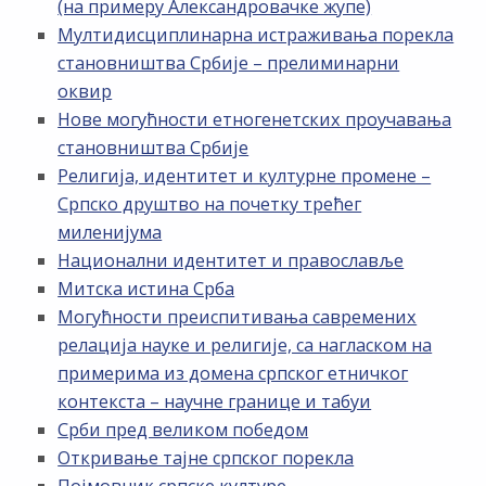
(на примеру Александровачке жупе)
Мултидисциплинарна истраживања порекла
становништва Србије – прелиминарни
оквир
Нове могућности етногенетских проучавања
становништва Србије
Религија, идентитет и културне промене –
Српско друштво на почетку трећег
миленијума
Национални идентитет и православље
Митска истина Срба
Могућности преиспитивања савремених
релација науке и религије, са нагласком на
примерима из домена српског етничког
контекста – научне границе и табуи
Срби пред великом победом
Откривање тајне српског порекла
Појмовник српске културе