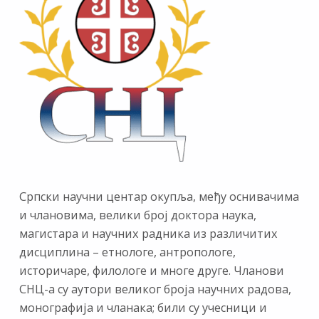
Српски научни центар окупља, међу оснивачима
и члановима, велики број доктора наука,
магистара и научних радника из различитих
дисциплина – етнологе, антропологе,
историчаре, филологе и многе друге. Чланови
СНЦ-а су аутори великог броја научних радова,
монографија и чланака; били су учесници и