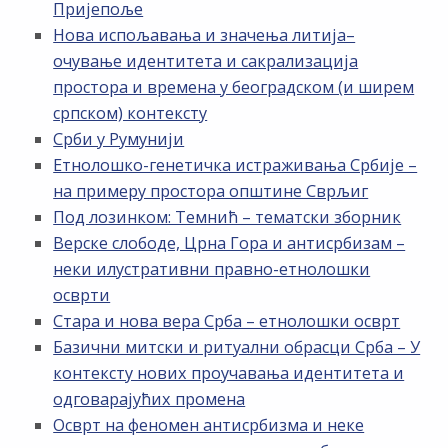
Пријепоље
Нова испољавања и значења литија–
очување идентитета и сакрализација
простора и времена у београдском (и ширем
српском) контексту
Срби у Румунији
Етнолошко-генетичка истраживања Србије –
на примеру простора општине Сврљиг
Под лозинком: Темнић – тематски зборник
Верске слободе, Црна Гора и антисрбизам –
неки илустративни правно-етнолошки
осврти
Стара и нова вера Срба – етнолошки осврт
Базични митски и ритуални обрасци Срба – У
контексту нових проучавања идентитета и
одговарајућих промена
Осврт на феномен антисрбизма и неке