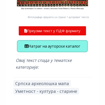
Фотографија преузета са стране 1 ауторовог текста.
Преузми текст у ПДФ формату
Натраг на ауторски каталог
Овај текст спада у тематске
категорије:
Српска археолошка мапа
Уметност - култура - старине