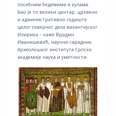
посебним бедемима и кулама.
Био је то велики центар, црквено
и административно седиште
целог северног дела византијског
Илирика – каже Вујадин
Иванишевић, научни сарадник
Археолошког института Српске
академије наука и уметности.