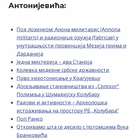
Антонијевића:
Под лозинком: Анона милитарис (Annona
militaris) и радионице оружја (fabricae) у
унутрашњости провинција Мезија прима и
Дарданија
Једна мистерија – два Станоја
Колевка модерне србске државности
Прво хиротонисање у Крагујевцу
Досељавање становништва из „Српског“
Полимља у Шумадијску Колубару
Радови и активности – Археолошка
истраживања на простору РБ „Kолубара”
Поп Ранко
Откривамо шта се десило с потомцима Вука
Бранковића