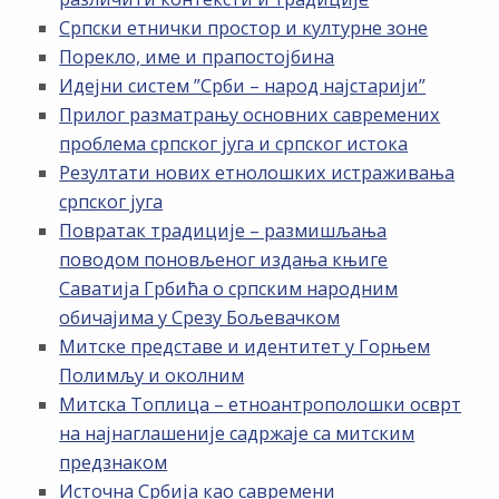
Српски етнички простор и културне зоне
Порекло, име и прапостојбина
Идејни систем ”Срби – народ најстарији”
Прилог разматрању основних савремених
проблема српског југа и српског истока
Резултати нових етнолошких истраживања
српског југа
Повратак традиције – размишљања
поводом поновљеног издања књиге
Саватија Грбића о српским народним
обичајима у Срезу Бољевачком
Митске представе и идентитет у Горњем
Полимљу и околним
Митска Топлица – етноантрополошки осврт
на најнаглашеније садржаје са митским
предзнаком
Источна Србија као савремени