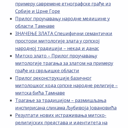
примеру савремене етнографске грађе из
Србије и Црне Горе
Прилог проучавању народне медицине у
области Тамнаве
ЗНАЧЕЊЕ ЗЛАТА Специфични семантички
простори митологије злата у српској
народној традицији – некад и данас
Митско злато – Прилог проучавању
митологије трагања за златом на примеру
грађе из сврљишке области
Прилог реконструкције базичног
митолошког кода српске народне религије –
митска бића Тамнаве
Трагање за традицијом – размишљања
инспирисана сликама Љубивоја Јовановића
Резултати нових истраживања митско-
религијских представа и идентитета на