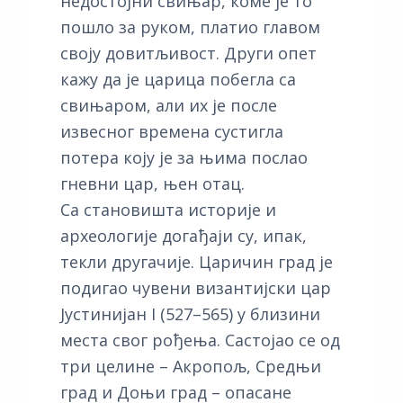
недостојни свињар, коме је то
пошло за руком, платио главом
своју довитљивост. Други опет
кажу да је царица побегла са
свињаром, али их је после
извесног времена сустигла
потера коју је за њима послао
гневни цар, њен отац.
Са становишта историје и
археологије догађаји су, ипак,
текли другачије. Царичин град је
подигао чувени византијски цар
Јустинијан I (527–565) у близини
места свог рођења. Састојао се од
три целине – Акропољ, Средњи
град и Доњи град – опасане