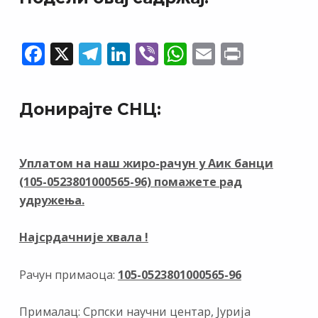
F
X
T
Li
Vi
W
E
Pr
ac
el
n
b
h
m
in
e
e
k
er
at
ai
t
Донирајте СНЦ:
b
gr
e
s
l
o
a
dI
A
o
m
n
p
Уплатом на наш жиро-рачун у Аик банци
(105-0523801000565-96) помажете рад
k
p
удружења.
Најсрдачније хвала !
Рачун примаоца:
105-0523801000565-96
Прималац: Српски научни центар, Јурија