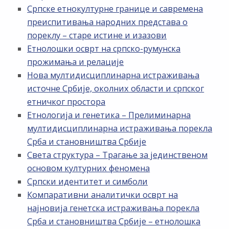
Српске етнокултурне границе и савремена
преиспитивања народних представа о
пореклу – старе истине и изазови
Етнолошки осврт на српско-румунска
прожимања и релације
Нова мултидисциплинарна истраживања
источне Србије, околних области и српског
етничког простора
Етнологија и генетика – Прелиминарна
мултидисциплинарна истраживања порекла
Срба и становништва Србије
Света структура – Трагање за јединственом
основом културних феномена
Српски идентитет и симболи
Компаративни аналитички осврт на
најновија генетска истраживања порекла
Срба и становништва Србије – етнолошка