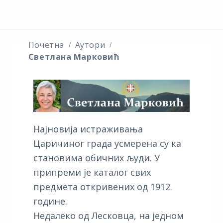
Почетна
Аутори
Светлана Марковић
Најновија истраживања
Царичиног града усмерена су ка
становима обичних људи. У
припреми је каталог свих
предмета откривених од 1912.
године.
Недалеко од Лесковца, на једном