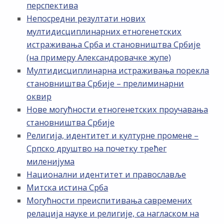
перспектива
Непосредни резултати нових
мултидисциплинарних етногенетских
истраживања Срба и становништва Србије
(на примеру Александровачке жупе)
Мултидисциплинарна истраживања порекла
становништва Србије – прелиминарни
оквир
Нове могућности етногенетских проучавања
становништва Србије
Религија, идентитет и културне промене –
Српско друштво на почетку трећег
миленијума
Национални идентитет и православље
Митска истина Срба
Могућности преиспитивања савремених
релација науке и религије, са нагласком на