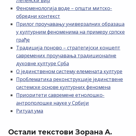
Лепенски вир
Феноменологија воде – општи митско-
обредни контекст
Прилог проучавању универзалних образаца
у културним феноменима на примеру српске
грађе
Традиција поново – стратегијски концепт
савремених проучавања традиционалне
духовне културе Срба
О јединственом систему елемената културе
Проблематика реконструкције јединствене
системске основе културних феномена
Приоритети савремене етнолошко-
антрополошке науке у Србији
Ритуал ума
Остали текстови Зорана А.