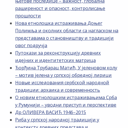
његове последице – важност, глобална
раширеност и опасност, контролисање
прошлости
Нова етнолошка истраживања Доњег
Полимља и околних области са нагласком на
представама о становништву и традицији
овог подручја
Путокази за реконструкцију древних
идејних и идентитетских матрица
Ђорђина Трубарац Матић, У јеленовом колу
– мотив јелена у српској обредној лирици
Новые исследования сербской народной
традиции: архаика и современность
О новим етнолошким истраживањима Срба
у Румунији – уводни приступ и перспективе
Др ОЛИВЕРА ВАСИЋ 1946–2015
Риба у српској народној традицији у
контексту древних представа и