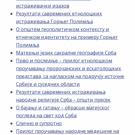
истраживачки изазов
Резултати савремених етнолошких
истраживања Горњег Полимља
О општем геополитичком контексту и
етничком идентитету на примеру Горњег
Полимља
Матерњи језик сакралне географије Срба
Прво и последње – прилог етнолошком
проучавању пророчанских и есхатолошких
представа, са нагласком на подручју источне
Србије и суседних области
Резултати савремених истраживања
народне религије Срба – општи пресек
О бајању и гатању – обрасци магијског
погледа на свет код Срба
Слично и супротно
Прилог проучавању народне медицине на