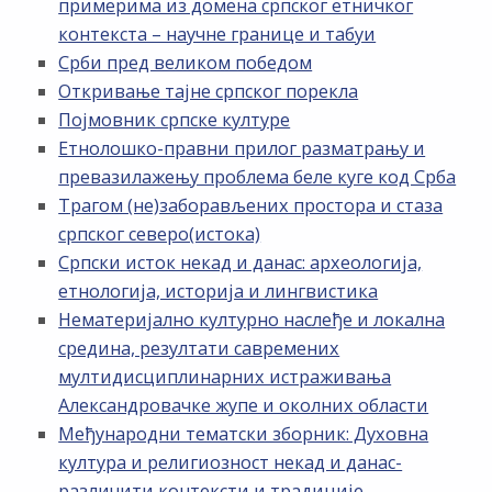
примерима из домена српског етничког
контекста – научне границе и табуи
Срби пред великом победом
Откривање тајне српског порекла
Појмовник српске културе
Етнолошко-правни прилог разматрању и
превазилажењу проблема беле куге код Срба
Трагом (не)заборављених простора и стаза
српског северо(истока)
Српски исток некад и данас: археологија,
етнологија, историја и лингвистика
Нематеријално културно наслеђе и локална
средина, резултати савремених
мултидисциплинарних истраживања
Александровачке жупе и околних области
Међународни тематски зборник: Духовна
култура и религиозност некад и данас-
различити контексти и традиције