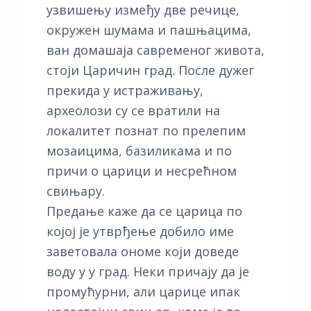
узвишењу између две речице,
окружен шумама и пашњацима,
ван домашаја савременог живота,
стоји Царичин град. После дужег
прекида у истраживању,
археолози су се вратили на
локалитет познат по прелепим
мозаицима, базиликама и по
причи о царици и несрећном
свињару.
Предање каже да се царица по
којој је утврђење добило име
заветовала ономе који доведе
воду у у град. Неки причају да је
промућурни, али царице ипак