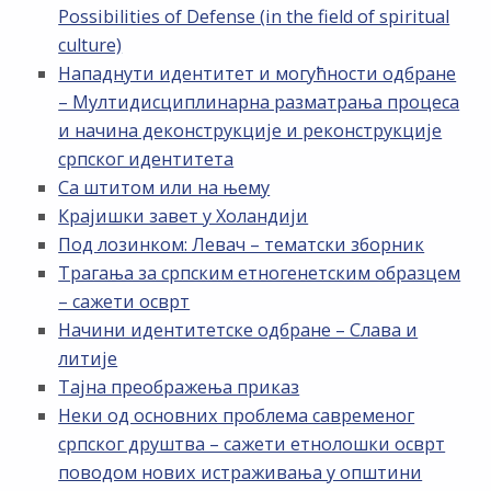
Possibilities of Defense (in the field of spiritual
culture)
Нападнути идентитет и могућности одбране
– Мултидисциплинарна разматрања процеса
и начина деконструкције и реконструкције
српског идентитета
Са штитом или на њему
Крајишки завет у Холандији
Под лозинком: Левач – тематски зборник
Трагања за српским етногенетским образцем
– сажети осврт
Начини идентитетске одбране – Слава и
литије
Тајна преображења приказ
Неки од основних проблема савременог
српског друштва – сажети етнолошки осврт
поводом нових истраживања у општини