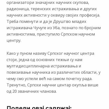
организатори значајних научних скупова,
радионица, теренских истраживања и других
научних активности у оквиру својих професија.
Треба поменути и да је Друштво младих
истраживача Чучуге из Уба, познато по бројним
активностима, приступило Српском научном
центру.
Како у пуном називу Српског научног центра
стоји, једна од основних тежњи су нам
мултидисциплинарна истраживања и
повезивање научника из различитих области, у
чему смо успели већ на самом почетку рада.
Тренутно, Српски научни центар окупља више
од 20 званичних чланова.
Подели овај садржај: