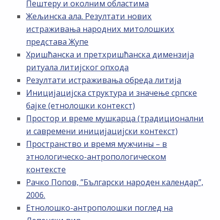
Пештеру и околним областима
Жељинска ала. Резултати нових
истраживања народних митолошких
представа Жупе
Хришћанска и претхришћанска димензија
ритуала литијског опхода
Резултати истраживања обреда литија
Иницијацијска структура и значење српске
бајке (етнолошки контекст)
Простор и време мушкарца (традиционални
и савремени иницијацијски контекст)
Пространство и время мужчины – в
этнологическо-антропологическом
контексте
Рачко Попов, ”Български народен календар”,
2006.
Етнолошко-антрополошки поглед на