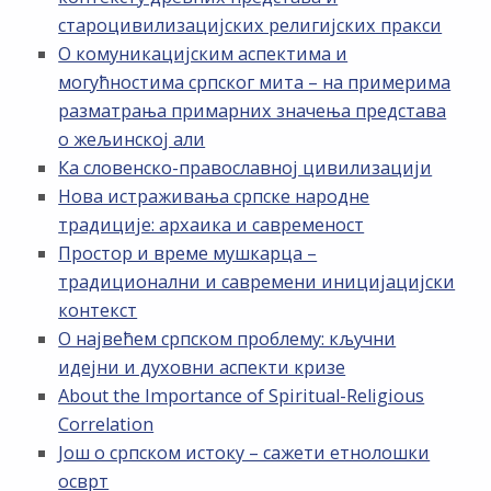
староцивилизацијских религијских пракси
О комуникацијским аспектима и
могућностима српског мита – на примерима
разматрања примарних значења представа
о жељинској али
Ка словенско-православној цивилизацији
Нова истраживања српске народне
традиције: архаика и савременост
Простор и време мушкарца –
традиционални и савремени иницијацијски
контекст
О највећем српском проблему: кључни
идејни и духовни аспекти кризе
About the Importance of Spiritual-Religious
Correlation
Још о српском истоку – сажети етнолошки
осврт