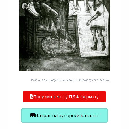
Илустрација преузета са стране 349 ауторовог текста.
Преузми текст у ПДФ формату
Натраг на ауторски каталог