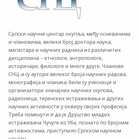
Српски научни центар окупља, међу оснивачима
и члановима, велики број доктора наука,
магистара и научних радника из различитих
дисциплина – етнологе, антропологе,
историчаре, филологе и многе друге. Чланови
СНЦ-а су аутори великог броја научних радова,
монографија и чланака; били су учесници и
организатори значајних научних скупова,
радионица, теренских истраживања и других
научних активности у оквиру својих професија.
Треба поменути и да је Друштво младих
истраживача Чучуге из Уба, познато по бројним
активностима, приступило Српском научном
центру.