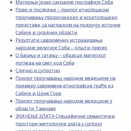
Матерњи језик сакралне географије Срба
Прво и последње – прилог етнолошком
проучавању пророчанских и есхатолошких
представа, са нагласком на подручју источне
Србије и суседних области
Резултати савремених истраживања
народне религије Срба – општи пресек
О бајању и гатању – обрасци магијског
погледа на свет код Срба
Слично и супротно
Прилог проучавању народне медицине на
примеру савремене етнографске грађе из
Србије и Црне Горе
Прилог проучавању народне медицине у
области Тамнаве
ЗНАЧЕЊЕ ЗЛАТА Специфични семантички
простори митологије злата у српској