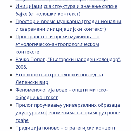
Иницијацијска структура и значење српске
бајке (етнолошки контекст)
Простор и време мушкарца (традиционални
и савремени иницијацијски контекст)
Пространство и время мужчины – в
этнологическо-антропологическом
контексте
Рачко Попов, ”Български народен календар”,
2006.
Етнолошко-антрополошки поглед на
Лепенски вир
Феноменологија воде – општи митско-
обредни контекст
Прилог проучавању универзалних образаца
у културним феноменима на примеру српске
грађе
Традиција поново – стратегијски концепт