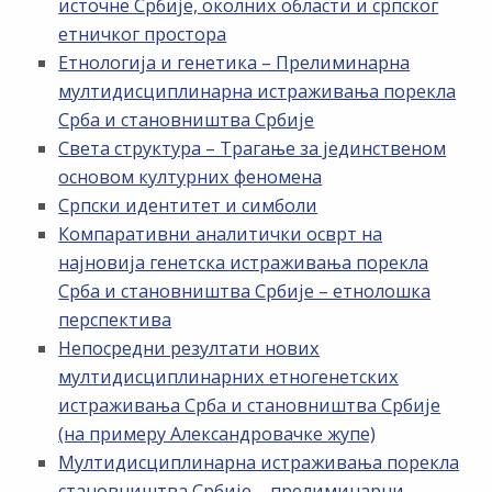
источне Србије, околних области и српског
етничког простора
Етнологија и генетика – Прелиминарна
мултидисциплинарна истраживања порекла
Срба и становништва Србије
Света структура – Трагање за јединственом
основом културних феномена
Српски идентитет и симболи
Компаративни аналитички осврт на
најновија генетска истраживања порекла
Срба и становништва Србије – етнолошка
перспектива
Непосредни резултати нових
мултидисциплинарних етногенетских
истраживања Срба и становништва Србије
(на примеру Александровачке жупе)
Мултидисциплинарна истраживања порекла
становништва Србије – прелиминарни