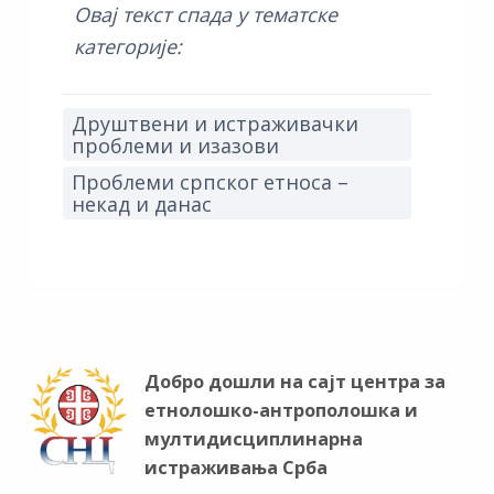
Овај текст спада у тематске
категорије:
Друштвени и истраживачки
проблеми и изазови
Проблеми српског етноса –
некад и данас
Добро дошли на сајт центра за
етнолошко-антрополошка и
мултидисциплинарна
истраживања Срба