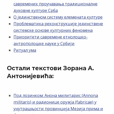
савремених проучавања традиционалне
духовне културе Срба
О јединственом систему елемената културе
Проблематика реконструкције јединствене
системске основе културних феномена
Приоритети савремене етнолошко-
антрополошке науке у Србији
Ритуал ума
Остали текстови Зорана А.
Антонијевића:
Под лозинком: Анона милитарис (Annona
militaris) и радионице оружја (fabricae) у
унутрашњости провинција Мезија прима и