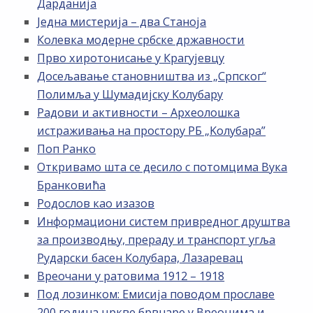
Дарданија
Једна мистерија – два Станоја
Колевка модерне србске државности
Прво хиротонисање у Крагујевцу
Досељавање становништва из „Српског“
Полимља у Шумадијску Колубару
Радови и активности – Археолошка
истраживања на простору РБ „Kолубара”
Поп Ранко
Откривамо шта се десило с потомцима Вука
Бранковића
Родослов као изазов
Информациони систем привредног друштва
за производњу, прераду и транспорт угља
Рударски басен Колубара, Лазаревац
Вреочани у ратовима 1912 – 1918
Под лозинком: Емисија поводом прославе
200 година цркве брвнаре у Вреоцима и