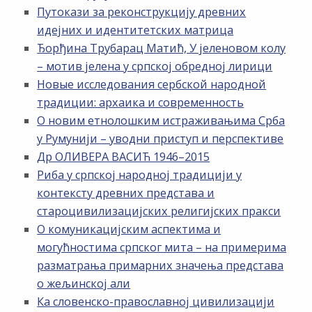
Путокази за реконструкцију древних
идејних и идентитетских матрица
Ђорђина Трубарац Матић, У јеленовом колу
– мотив јелена у српској обредној лирици
Новые исследования сербской народной
традиции: архаика и современность
О новим етнолошким истраживањима Срба
у Румунији – уводни приступ и перспективе
Др ОЛИВЕРА ВАСИЋ 1946–2015
Риба у српској народној традицији у
контексту древних представа и
староцивилизацијских религијских пракси
О комуникацијским аспектима и
могућностима српског мита – на примерима
разматрања примарних значења представа
о жељинској али
Ка словенско-православној цивилизацији