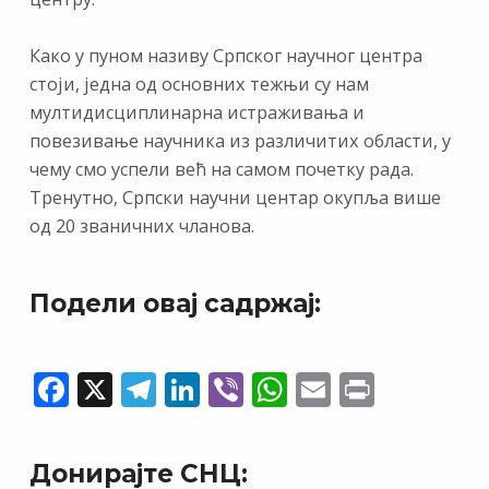
Како у пуном називу Српског научног центра
стоји, једна од основних тежњи су нам
мултидисциплинарна истраживања и
повезивање научника из различитих области, у
чему смо успели већ на самом почетку рада.
Тренутно, Српски научни центар окупља више
од 20 званичних чланова.
Подели овај садржај:
F
X
T
Li
Vi
W
E
Pr
ac
el
n
b
h
m
in
e
e
k
er
at
ai
t
Донирајте СНЦ: