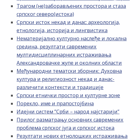
Трагом (не)заборављених простора и стаза
српског северо(истока)
Српски исток некад и данас: археологија,
етнологија, историја и лингвистика
Нематеријално културно наслеђе и локална
средина, резултати савремених
мултидисциплинарних истраживања
Александровачке жупе и околних области
Међународни тематски зборник: Духовна
култура и религиозност некад и данас-
различити контексти и традиције
Српски етнички простор и културне зоне
Порекло, име и прапостојбина
Идејни систем ”Срби – народ најстарији”
Прилог разматрању основних савремених
проблема српског југа и српског истока
Резултати нових етнолошких истраживања