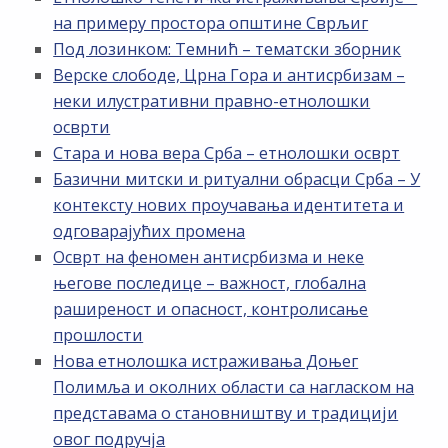
на примеру простора општине Сврљиг
Под лозинком: Темнић – тематски зборник
Верске слободе, Црна Гора и антисрбизам –
неки илустративни правно-етнолошки
осврти
Стара и нова вера Срба – етнолошки осврт
Базични митски и ритуални обрасци Срба – У
контексту нових проучавања идентитета и
одговарајућих промена
Осврт на феномен антисрбизма и неке
његове последице – важност, глобална
раширеност и опасност, контролисање
прошлости
Нова етнолошка истраживања Доњег
Полимља и околних области са нагласком на
представама о становништву и традицији
овог подручја