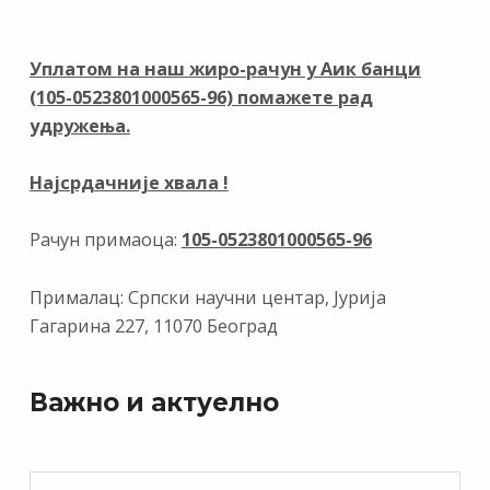
b
gr
e
s
l
o
a
dI
A
o
m
n
p
Уплатом на наш жиро-рачун у Аик банци
(105-0523801000565-96) помажете рад
k
p
удружења.
Најсрдачније хвала !
Рачун примаоца:
105-0523801000565-96
Прималац: Српски научни центар, Јурија
Гагарина 227, 11070 Београд
Важно и актуелно