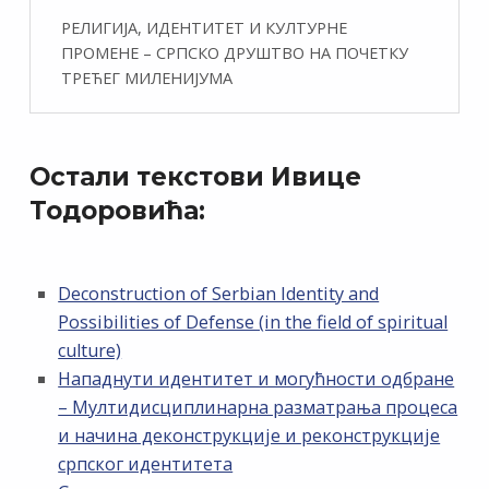
РЕЛИГИЈА, ИДЕНТИТЕТ И КУЛТУРНЕ
ПРОМЕНЕ – СРПСКО ДРУШТВО НА ПОЧЕТКУ
ТРЕЋЕГ МИЛЕНИЈУМА
Остали текстови Ивице
Тодоровића:
Deconstruction of Serbian Identity and
Possibilities of Defense (in the field of spiritual
culture)
Нападнути идентитет и могућности одбране
– Мултидисциплинарна разматрања процеса
и начина деконструкције и реконструкције
српског идентитета