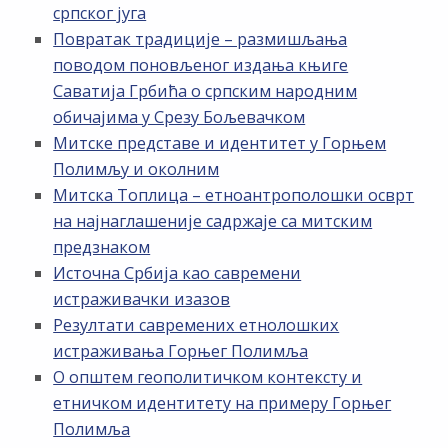
српског југа
Повратак традиције – размишљања
поводом поновљеног издања књиге
Саватија Грбића о српским народним
обичајима у Срезу Бољевачком
Митске представе и идентитет у Горњем
Полимљу и околним
Митска Топлица – етноантрополошки осврт
на најнаглашеније садржаје са митским
предзнаком
Источна Србија као савремени
истраживачки изазов
Резултати савремених етнолошких
истраживања Горњег Полимља
О општем геополитичком контексту и
етничком идентитету на примеру Горњег
Полимља