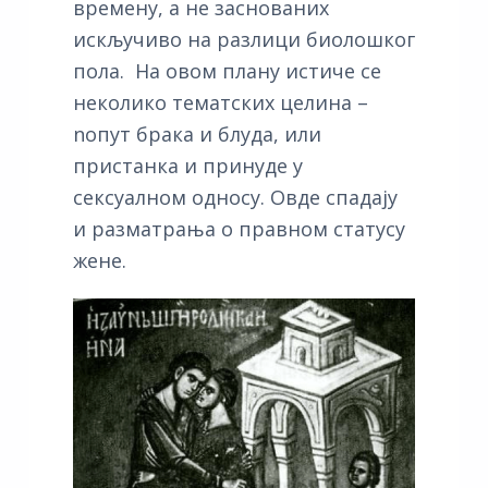
времену, а не заснованих
искључиво на разлици биолошког
пола. На овом плану истиче се
неколико тематских целина –
nопут брака и блуда, или
пристанка и принуде у
сексуалном односу. Овде спадају
и разматрања о правном статусу
жене.