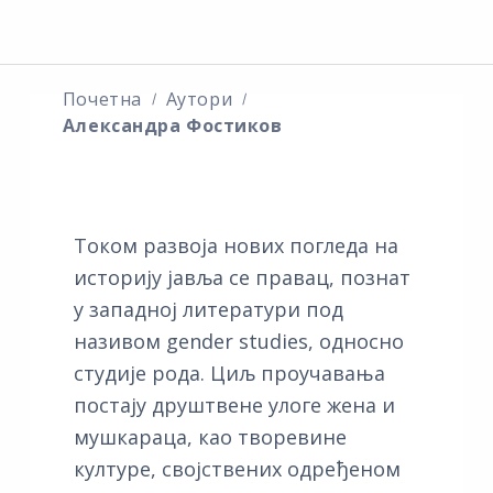
Почетна
Аутори
Александра Фостиков
Током развоја нових погледа на
историју јавља се правац, познат
у западној литератури под
називом gender studies, односно
студије рода. Циљ проучавања
постају друштвене улоге жена и
мушкараца, као творевине
културе, својствених одређеном