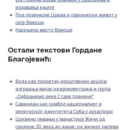
издавања књиге
Под лозинком: Црква и парохијски живот у
селу Вреоци
Насељено место Вреоци
Остали текстови Гордане
Благојевић:
Вода као покретач друштвених акција:
изградња мини-хидроелектрана и група
„Одбранимо реке Старе планине“
Савиндан као симбол националног и
религијског идентитета Срба у дијаспори
Црквено певање у манастиру Жичи од
средине 20. века до данас: од жичког напева