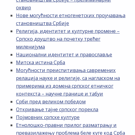
оквир
Нове могућности етногенетских проучавања
становништва Србије
Религија, идентитет и културне промене –
Српско друштво на почетку трећег
миленијума
Национални идентитет и православље
Митска истина Срба
Могућности преиспитивања савремених
релација науке и религије, са нагласком на
примерима из домена српског етничког
контекста – научне границе и табуи
Срби пред великом победом
Откривање тајне српског порекла
Појмовник српске културе
Етнолошко-правни прилог разматрању и
превазилажењу проблема беле куге код Срба