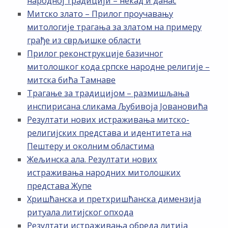
народној традицији – некад и данас
Митско злато – Прилог проучавању
митологије трагања за златом на примеру
грађе из сврљишке области
Прилог реконструкције базичног
митолошког кода српске народне религије –
митска бића Тамнаве
Трагање за традицијом – размишљања
инспирисана сликама Љубивоја Јовановића
Резултати нових истраживања митско-
религијских представа и идентитета на
Пештеру и околним областима
Жељинска ала. Резултати нових
истраживања народних митолошких
представа Жупе
Хришћанска и претхришћанска димензија
ритуала литијског опхода
Резултати истраживања обреда литија