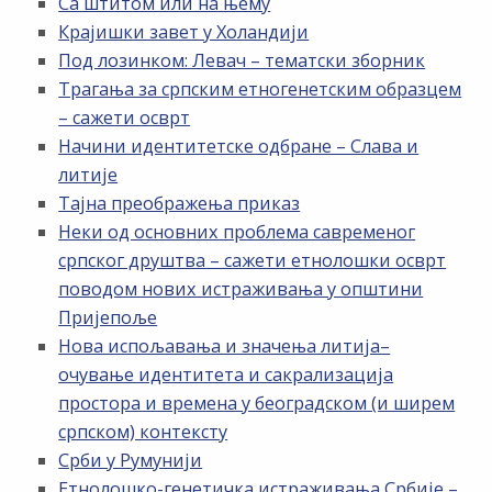
Са штитом или на њему
Крајишки завет у Холандији
Под лозинком: Левач – тематски зборник
Трагања за српским етногенетским образцем
– сажети осврт
Начини идентитетске одбране – Слава и
литије
Тајна преображења приказ
Неки од основних проблема савременог
српског друштва – сажети етнолошки осврт
поводом нових истраживања у општини
Пријепоље
Нова испољавања и значења литија–
очување идентитета и сакрализација
простора и времена у београдском (и ширем
српском) контексту
Срби у Румунији
Етнолошко-генетичка истраживања Србије –