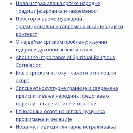
Нова истраживања српске народне
традиције: архаика и савременост
Простор и време мушкарца –
традиционални и савремени иницијацијски
контекст
О највећем српском проблему: кључни
идејни и духовни аспекти кризе
About the Importance of Spiritual-Religious
Correlation
Још о српском истоку – сажети етнолошки
осврт
Српске етнокултурне границе и савремена
преиспитивања народних представа о
пореклу – старе истине и изазови
Етнолошки осврт на српско-румунска
прожимања и релације
Нова мултидисциплинарна истраживања