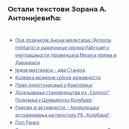
Остали текстови Зорана А.
Антонијевића:
Под лозинком: Анона милитарис (Annona
militaris) и радионице оружја (fabricae) у
унутрашњости провинција Мезија прима и
Дарданија
Једна мистерија – два Станоја
Колевка модерне србске државности
Прво хиротонисање у Крагујевцу
Досељавање становништва из „Српског“
Полимља у Шумадијску Колубару
Радови и активности – Археолошка
истраживања на простору РБ „Kолубара”
Поп Ранко