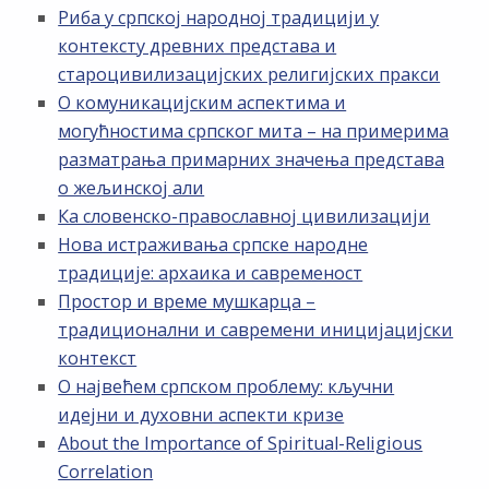
Риба у српској народној традицији у
контексту древних представа и
староцивилизацијских религијских пракси
О комуникацијским аспектима и
могућностима српског мита – на примерима
разматрања примарних значења представа
о жељинској али
Ка словенско-православној цивилизацији
Нова истраживања српске народне
традиције: архаика и савременост
Простор и време мушкарца –
традиционални и савремени иницијацијски
контекст
О највећем српском проблему: кључни
идејни и духовни аспекти кризе
About the Importance of Spiritual-Religious
Correlation