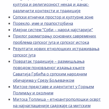
култура и религиозност некад и данас-
различити контексти и традиције
Српски етнички простор и културне зоне
Порекло, име и прапостојбина
Идејни систем ”Срби – народ најстарији”
Прилог разматрању основних савремених
проблема српског југа и српског истока
Резултати нових етнолошких истраживања
српског југа
Повратак традиције – размишљања
поводом поновљеног издања књиге
Саватија Грбића о српским народним
обичајима у Срезу Бољевачком
Митске представе и идентитет у Горњем
Полимљу и околним
Митска Топлица – етноантрополошки осврт
на најнаглашеније садржаје са митским