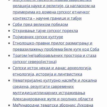
релација науке и религије, са нагласком на
примерима из домена српског етничког
контекста – научне границе и табуи
Срби пред великом победом
Откривање тајне српског порекла
Појмовник српске културе
Етнолошко-правни прилог разматрању и
превазилажењу проблема беле куге код Срба
Трагом (не)заборављених простора и стаза
српског северо(истока)
Српски исток некад и данас: археологија,
етнологија, историја и лингвистика
Нематеријално културно наслеђе и локална
средина, резултати савремених
мултидисциплинарних истраживања
Александровачке жупе и околних области
Међународни тематски зборник: Духовна