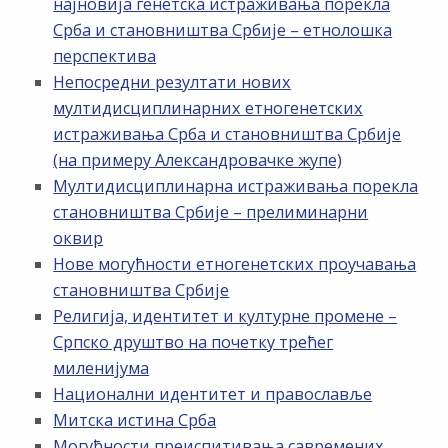
најновија генетска истраживања порекла
Срба и становништва Србије – етнолошка
перспектива
Непосредни резултати нових
мултидисциплинарних етногенетских
истраживања Срба и становништва Србије
(на примеру Александровачке жупе)
Мултидисциплинарна истраживања порекла
становништва Србије – прелиминарни
оквир
Нове могућности етногенетских проучавања
становништва Србије
Религија, идентитет и културне промене –
Српско друштво на почетку трећег
миленијума
Национални идентитет и православље
Митска истина Срба
Могућности преиспитивања савремених