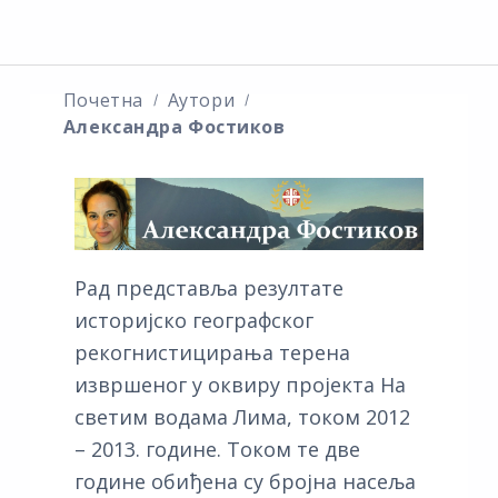
Почетна
Аутори
Александра Фостиков
Рад представља резултате
историјско географског
рекогнистицирања терена
извршеног у оквиру пројекта На
светим водама Лима, током 2012
– 2013. године. Током те две
године обиђена су бројна насеља