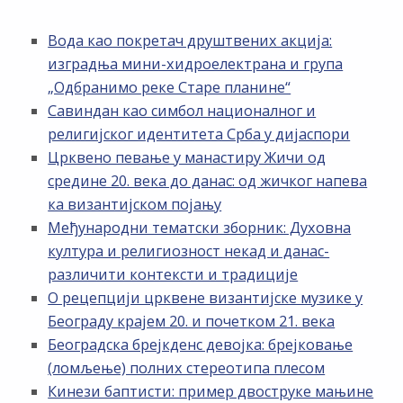
Вода као покретач друштвених акција:
изградња мини-хидроелектрана и група
„Одбранимо реке Старе планине“
Савиндан као симбол националног и
религијског идентитета Срба у дијаспори
Црквено певање у манастиру Жичи од
средине 20. века до данас: од жичког напева
ка византијском појању
Међународни тематски зборник: Духовна
култура и религиозност некад и данас-
различити контексти и традиције
О рецепцији црквене византијске музике у
Београду крајем 20. и почетком 21. века
Београдска брејкденс девојка: брејковање
(ломљење) полних стереотипа плесом
Кинези баптисти: пример двоструке мањине