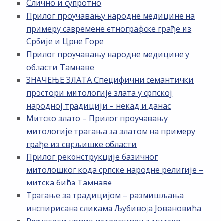
Слично и супротно
Прилог проучавању народне медицине на
примеру савремене етнографске грађе из
Србије и Црне Горе
Прилог проучавању народне медицине у
области Тамнаве
ЗНАЧЕЊЕ ЗЛАТА Специфични семантички
простори митологије злата у српској
народној традицији – некад и данас
Митско злато – Прилог проучавању
митологије трагања за златом на примеру
грађе из сврљишке области
Прилог реконструкције базичног
митолошког кода српске народне религије –
митска бића Тамнаве
Трагање за традицијом – размишљања
инспирисана сликама Љубивоја Јовановића
Резултати нових истраживања митско-