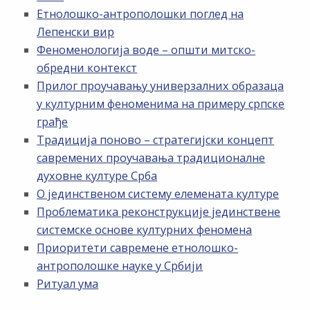
Етнолошко-антрополошки поглед на
Лепенски вир
Феноменологија воде – општи митско-
обредни контекст
Прилог проучавању универзалних образаца
у културним феноменима на примеру српске
грађе
Традиција поново – стратегијски концепт
савремених проучавања традиционалне
духовне културе Срба
О јединственом систему елемената културе
Проблематика реконструкције јединствене
системске основе културних феномена
Приоритети савремене етнолошко-
антрополошке науке у Србији
Ритуал ума