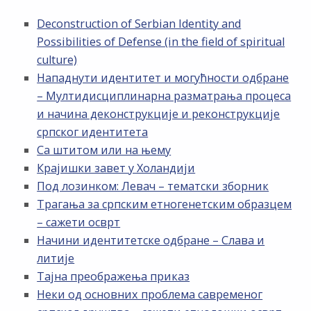
Deconstruction of Serbian Identity and
Possibilities of Defense (in the field of spiritual
culture)
Нападнути идентитет и могућности одбране
– Мултидисциплинарна разматрања процеса
и начина деконструкције и реконструкције
српског идентитета
Са штитом или на њему
Крајишки завет у Холандији
Под лозинком: Левач – тематски зборник
Трагања за српским етногенетским образцем
– сажети осврт
Начини идентитетске одбране – Слава и
литије
Тајна преображења приказ
Неки од основних проблема савременог