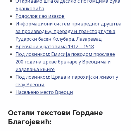
Откривамо шта се десило с потомцима Вука
Бранковића
Родослов као изазов
Информациони систем привредног друштва
за производњу, прераду и транспорт угља
Рударски басен Колубара, Лазаревац
Вреочани у ратовима 1912 – 1918
Под лозинком: Емисија поводом прославе
200 година цркве брвнаре у Вреоцима и
издавања књиге
Под лозинком: Црква и парохијски живот у
селу Вреоци
Насељено место Вреоци
Остали текстови Гордане
Благојевић: