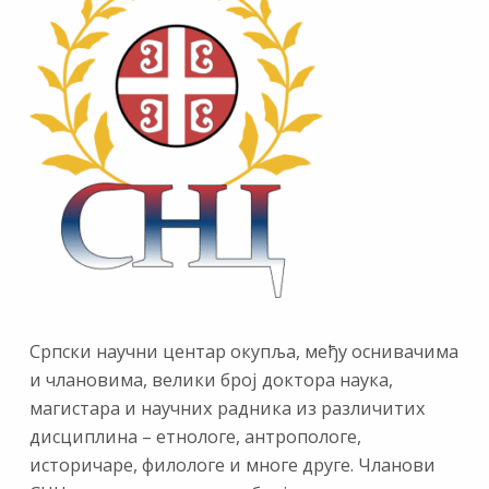
Српски научни центар окупља, међу оснивачима
и члановима, велики број доктора наука,
магистара и научних радника из различитих
дисциплина – етнологе, антропологе,
историчаре, филологе и многе друге. Чланови