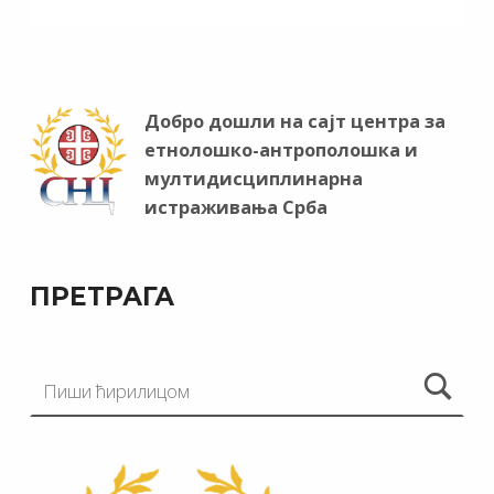
Добро дошли на сајт центра за
етнолошко-антрополошка и
мултидисциплинарна
истраживања Срба
ПРЕТРАГА