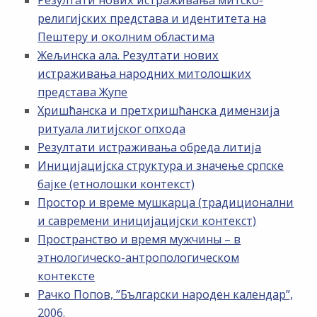
религијских представа и идентитета на
Пештеру и околним областима
Жељинска ала. Резултати нових
истраживања народних митолошких
представа Жупе
Хришћанска и претхришћанска димензија
ритуала литијског опхода
Резултати истраживања обреда литија
Иницијацијска структура и значење српске
бајке (етнолошки контекст)
Простор и време мушкарца (традиционални
и савремени иницијацијски контекст)
Пространство и время мужчины – в
этнологическо-антропологическом
контексте
Рачко Попов, ”Български народен календар”,
2006.