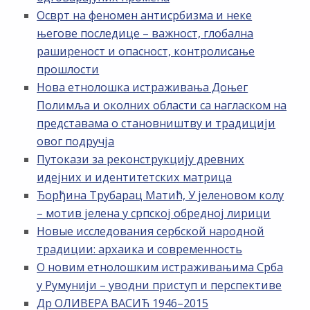
Осврт на феномен антисрбизма и неке
његове последице – важност, глобална
раширеност и опасност, контролисање
прошлости
Нова етнолошка истраживања Доњег
Полимља и околних области са нагласком на
представама о становништву и традицији
овог подручја
Путокази за реконструкцију древних
идејних и идентитетских матрица
Ђорђина Трубарац Матић, У јеленовом колу
– мотив јелена у српској обредној лирици
Новые исследования сербской народной
традиции: архаика и современность
О новим етнолошким истраживањима Срба
у Румунији – уводни приступ и перспективе
Др ОЛИВЕРА ВАСИЋ 1946–2015