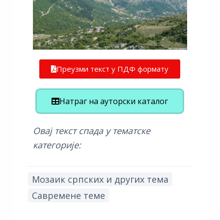
Преузми текст у ПДФ формату
Натраг на ауторски каталог
Овај текст спада у тематске
категорије:
Мозаик српских и других тема
Савремене теме