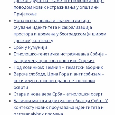
српског друштва – сажети етнолошки осврт
поводом нових истраживања у општини
Пријепоље
Нова испољавања и значења литија–
очување идентитета и сакрализација
простора и времена у београдском (и ширем
српском) контексту
Срби у Румунији
Етнолошко-генетичка истраживања Србије –
на примеру простора општине Сврљиг
Под лозинком: Темнић – тематски зборник
Верске слободе, Црна Гора и антисрбизам –
неки илустративни правно-етнолошки
осврти
Стара и нова вера Срба – етнолошки осврт
Базични митски и ритуални обрасци Срба – У
контексту нових проучавања идентитета и
одговарајућих промена