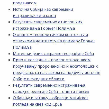
предзнаком
Источна Србија као савремени
истраживачки изазов
Резултати савремених етнолошких
истраживања Горњег Полимља
О општем геополитичком контексту и
етничком идентитету на примеру Горњег
Полимља
Матерњи језик сакралне географије Срба
Прво и последње – прилог етнолошком
проучавању пророчанских и есхатолошких
представа, са нагласком на подручју источне
Србије и суседних области
Резултати савремених истраживања
народне религије Срба – општи пресек
О бајању и гатању – обрасци магијског
погледа на свет код Срба