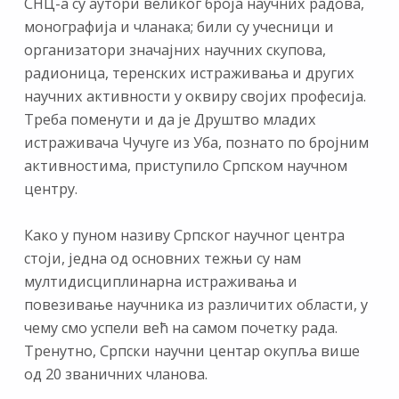
СНЦ-а су аутори великог броја научних радова,
монографија и чланака; били су учесници и
организатори значајних научних скупова,
радионица, теренских истраживања и других
научних активности у оквиру својих професија.
Треба поменути и да је Друштво младих
истраживача Чучуге из Уба, познато по бројним
активностима, приступило Српском научном
центру.
Како у пуном називу Српског научног центра
стоји, једна од основних тежњи су нам
мултидисциплинарна истраживања и
повезивање научника из различитих области, у
чему смо успели већ на самом почетку рада.
Тренутно, Српски научни центар окупља више
од 20 званичних чланова.