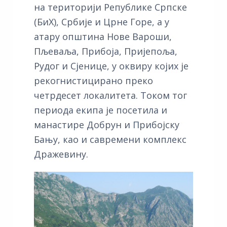
на територији Републике Српске
(БиХ), Србије и Црне Горе, а у
атару општина Нове Вароши,
Пљеваља, Прибоја, Пријепоља,
Рудог и Сјенице, у оквиру којих је
рекогнистицирано преко
четрдесет локалитета. Током тог
периода екипа је посетила и
манастире Добрун и Прибојску
Бању, као и савремени комплекс
Дражевину.