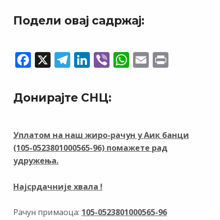
Подели овај садржај:
F
X
T
Li
Vi
W
E
Pr
ac
el
n
b
h
m
in
e
e
k
er
at
ai
t
Донирајте СНЦ:
b
gr
e
s
l
o
a
dI
A
o
m
n
p
Уплатом на наш жиро-рачун у Аик банци
(105-0523801000565-96) помажете рад
k
p
удружења.
Најсрдачније хвала !
Рачун примаоца:
105-0523801000565-96