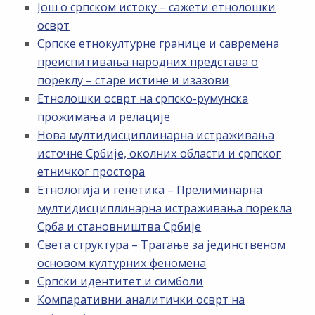
Још о српском истоку – сажети етнолошки
осврт
Српске етнокултурне границе и савремена
преиспитивања народних представа о
пореклу – старе истине и изазови
Етнолошки осврт на српско-румунска
прожимања и релације
Нова мултидисциплинарна истраживања
источне Србије, околних области и српског
етничког простора
Етнологија и генетика – Прелиминарна
мултидисциплинарна истраживања порекла
Срба и становништва Србије
Света структура – Трагање за јединственом
основом културних феномена
Српски идентитет и симболи
Компаративни аналитички осврт на