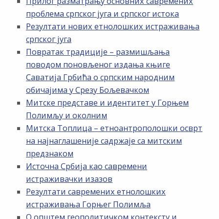
Прилог разматрању основних савремених
проблема српског југа и српског истока
Резултати нових етнолошких истраживања
српског југа
Повратак традиције – размишљања
поводом поновљеног издања књиге
Саватија Грбића о српским народним
обичајима у Срезу Бољевачком
Митске представе и идентитет у Горњем
Полимљу и околним
Митска Топлица – етноантрополошки осврт
на најнаглашеније садржаје са митским
предзнаком
Источна Србија као савремени
истраживачки изазов
Резултати савремених етнолошких
истраживања Горњег Полимља
О општем геополитичком контексту и