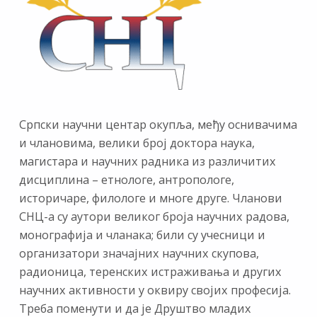
Српски научни центар окупља, међу оснивачима
и члановима, велики број доктора наука,
магистара и научних радника из различитих
дисциплина – етнологе, антропологе,
историчаре, филологе и многе друге. Чланови
СНЦ-а су аутори великог броја научних радова,
монографија и чланака; били су учесници и
организатори значајних научних скупова,
радионица, теренских истраживања и других
научних активности у оквиру својих професија.
Треба поменути и да је Друштво младих