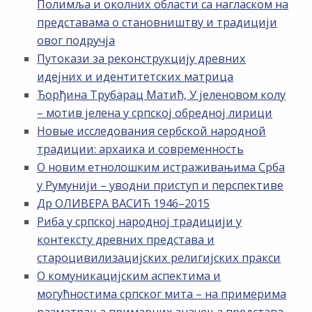
Полимља и околних области са нагласком на
представама о становништву и традицији
овог подручја
Путокази за реконструкцију древних
идејних и идентитетских матрица
Ђорђина Трубарац Матић, У јеленовом колу
– мотив јелена у српској обредној лирици
Новые исследования сербской народной
традиции: архаика и современность
О новим етнолошким истраживањима Срба
у Румунији – уводни приступ и перспективе
Др ОЛИВЕРА ВАСИЋ 1946–2015
Риба у српској народној традицији у
контексту древних представа и
староцивилизацијских религијских пракси
О комуникацијским аспектима и
могућностима српског мита – на примерима