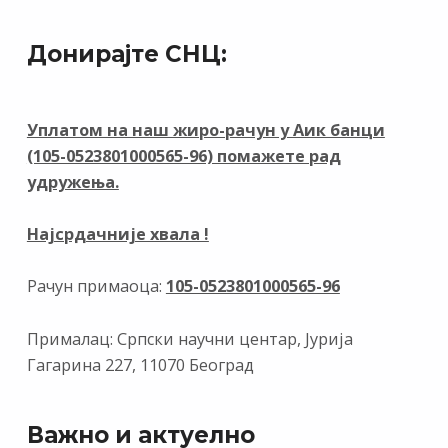
ac
el
n
b
h
m
in
e
e
k
er
at
ai
t
Донирајте СНЦ:
b
gr
e
s
l
o
a
dI
A
o
m
n
p
Уплатом на наш жиро-рачун у Аик банци
(105-0523801000565-96) помажете рад
k
p
удружења.
Најсрдачније хвала !
Рачун примаоца:
105-0523801000565-96
Прималац: Српски научни центар, Јурија
Гагарина 227, 11070 Београд
Важно и актуелно