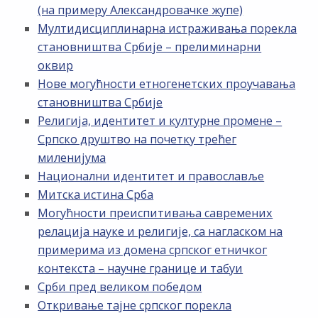
(на примеру Александровачке жупе)
Мултидисциплинарна истраживања порекла
становништва Србије – прелиминарни
оквир
Нове могућности етногенетских проучавања
становништва Србије
Религија, идентитет и културне промене –
Српско друштво на почетку трећег
миленијума
Национални идентитет и православље
Митска истина Срба
Могућности преиспитивања савремених
релација науке и религије, са нагласком на
примерима из домена српског етничког
контекста – научне границе и табуи
Срби пред великом победом
Откривање тајне српског порекла