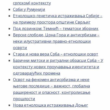
српском) контексту
Срби у Румунији
Етнолошко-генетичка истраживања Србије –
на примеру простора општине Сврљиг
Под лозинком: Темнић – тематски зборник
Верске слободе, Црна Гора и антисрбизам –
неки илустративни правно-етнолошки
осврти
Стара и нова вера Срба – етнолошки осврт
Базични митски и ритуални обрасци Срба – У
контексту нових проучавања идентитета и
одговарајућих промена
Осврт на феномен антисрбизма и неке
његове последице – важност, глобална
раширеност и опасност, контролисање
прошлости
Нова етнолошка истраживања Доњег