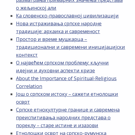
разматрања примарних значења представа
о жељинској али
Ка словенско-православној цивилизацији
Нова истраживања српске народне
традиције: архаика и савременост
Простор и време мушкарца –
традиционални и савремени иницијацијски
контекст
О највећем српском проблему: кључни
идејни и духовни аспекти кризе
About the Importance of Spiritual-Religious
Correlation
Још о српском истоку – сажети етнолошки
осврт
Српске етнокултурне границе и савремена
преиспитивања народних представа о
пореклу – старе истине и изазови
Етнолошки осврт на српско-румунска