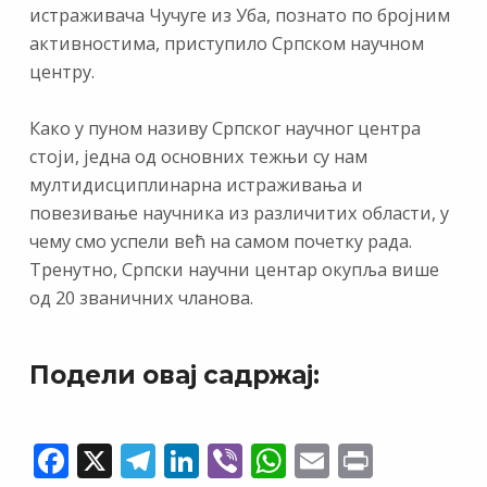
истраживача Чучуге из Уба, познато по бројним
активностима, приступило Српском научном
центру.
Како у пуном називу Српског научног центра
стоји, једна од основних тежњи су нам
мултидисциплинарна истраживања и
повезивање научника из различитих области, у
чему смо успели већ на самом почетку рада.
Тренутно, Српски научни центар окупља више
од 20 званичних чланова.
Подели овај садржај:
F
X
T
Li
Vi
W
E
Pr