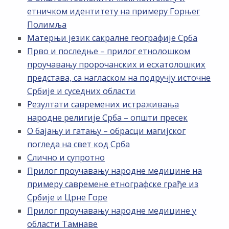
етничком идентитету на примеру Горњег
Полимља
Матерњи језик сакралне географије Срба
Прво и последње – прилог етнолошком
проучавању пророчанских и есхатолошких
представа, са нагласком на подручју источне
Србије и суседних области
Резултати савремених истраживања
народне религије Срба – општи пресек
О бајању и гатању – обрасци магијског
погледа на свет код Срба
Слично и супротно
Прилог проучавању народне медицине на
примеру савремене етнографске грађе из
Србије и Црне Горе
Прилог проучавању народне медицине у
области Тамнаве