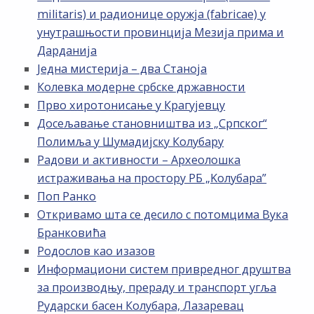
militaris) и радионице оружја (fabricae) у
унутрашњости провинција Мезија прима и
Дарданија
Једна мистерија – два Станоја
Колевка модерне србске државности
Прво хиротонисање у Крагујевцу
Досељавање становништва из „Српског“
Полимља у Шумадијску Колубару
Радови и активности – Археолошка
истраживања на простору РБ „Kолубара”
Поп Ранко
Откривамо шта се десило с потомцима Вука
Бранковића
Родослов као изазов
Информациони систем привредног друштва
за производњу, прераду и транспорт угља
Рударски басен Колубара, Лазаревац