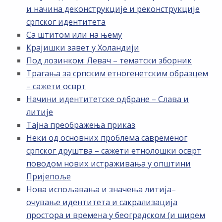
и начина деконструкције и реконструкције
српског идентитета
Са штитом или на њему
Крајишки завет у Холандији
Под лозинком: Левач – тематски зборник
Трагања за српским етногенетским образцем
– сажети осврт
Начини идентитетске одбране – Слава и
литије
Тајна преображења приказ
Неки од основних проблема савременог
српског друштва – сажети етнолошки осврт
поводом нових истраживања у општини
Пријепоље
Нова испољавања и значења литија–
очување идентитета и сакрализација
простора и времена у београдском (и ширем