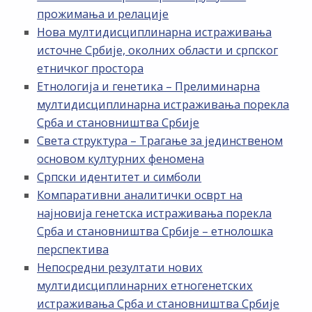
прожимања и релације
Нова мултидисциплинарна истраживања
источне Србије, околних области и српског
етничког простора
Етнологија и генетика – Прелиминарна
мултидисциплинарна истраживања порекла
Срба и становништва Србије
Света структура – Трагање за јединственом
основом културних феномена
Српски идентитет и симболи
Компаративни аналитички осврт на
најновија генетска истраживања порекла
Срба и становништва Србије – етнолошка
перспектива
Непосредни резултати нових
мултидисциплинарних етногенетских
истраживања Срба и становништва Србије