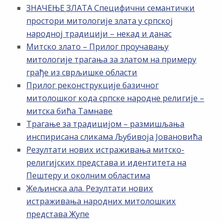
ЗНАЧЕЊЕ ЗЛАТА Специфични семантички
простори митологије злата у српској
народној традицији – некад и данас
Митско злато – Прилог проучавању
митологије трагања за златом на примеру
грађе из сврљишке области
Прилог реконструкције базичног
митолошког кода српске народне религије –
митска бића Тамнаве
Трагање за традицијом – размишљања
инспирисана сликама Љубивоја Јовановића
Резултати нових истраживања митско-
религијских представа и идентитета на
Пештеру и околним областима
Жељинска ала. Резултати нових
истраживања народних митолошких
представа Жупе