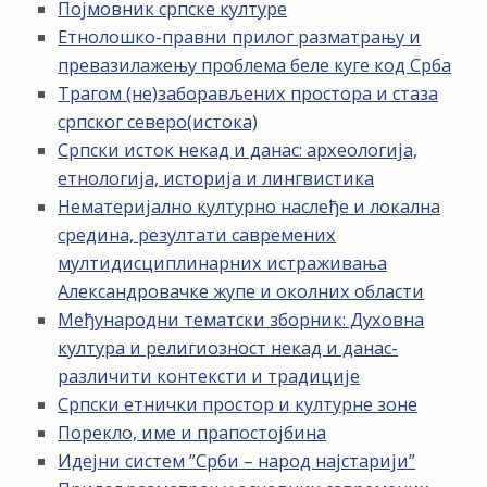
Појмовник српске културе
Етнолошко-правни прилог разматрању и
превазилажењу проблема беле куге код Срба
Трагом (не)заборављених простора и стаза
српског северо(истока)
Српски исток некад и данас: археологија,
етнологија, историја и лингвистика
Нематеријално културно наслеђе и локална
средина, резултати савремених
мултидисциплинарних истраживања
Александровачке жупе и околних области
Међународни тематски зборник: Духовна
култура и религиозност некад и данас-
различити контексти и традиције
Српски етнички простор и културне зоне
Порекло, име и прапостојбина
Идејни систем ”Срби – народ најстарији”