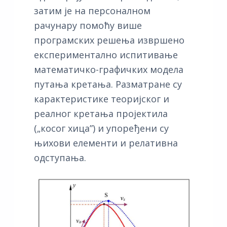
затим је на персоналном
рачунару помоћу више
програмских решења извршено
експериментално испитивање
математичко-графичких модела
путања кретања. Разматране су
карактеристике теоријског и
реалног кретања пројектила
(„косог хица”) и упоређени су
њихови елементи и релативна
одступања.