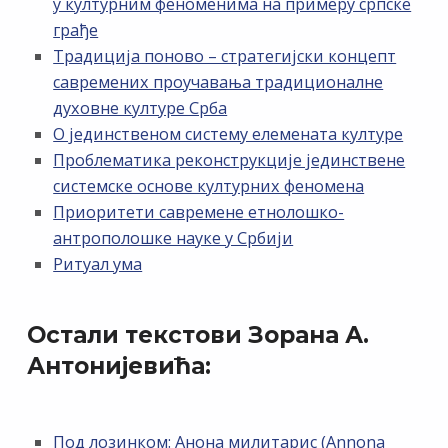
у културним феноменима на примеру српске
грађе
Традиција поново – стратегијски концепт
савремених проучавања традиционалне
духовне културе Срба
О јединственом систему елемената културе
Проблематика реконструкције јединствене
системске основе културних феномена
Приоритети савремене етнолошко-
антрополошке науке у Србији
Ритуал ума
Остали текстови Зорана А.
Антонијевића:
Под лозинком: Анона милитарис (Annona