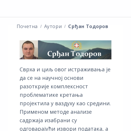
Почетна
Аутори
Срђан Тодоров
Сврха и циљ овог истраживања је
да се на научној основи
разоткрије комплексност
проблематике кретања
пројектила у ваздуху као средини.
Применом методе анализе
садржаја изабрани су
одговарајући извори података, а