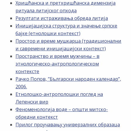
Хришћанска и претхришћанска димензија
ритуала литијског опхода
Резултати истраживања обреда литија
Иницијацијска структура и значење српске
бајке (етнолошки контекст)
Простор и време мушкарца (традиционални
и савремени иницијацијски контекст)
Пространство и время мужчины – в
этнологическо-антропологическом
контексте
Рачко Попов, ”Български народен календар”,
2006.
Етнолошко-антрополошки поглед на
Лепенски вир
Феноменологија воде – општи митско-
обредни контекст
Прилог проучавању универзалних образаца