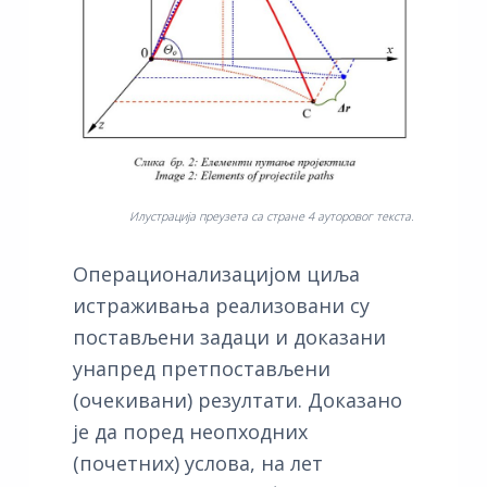
Илустрација преузета са стране 4 ауторовог текста.
Операционализацијом циља
истраживања реализовани су
постављени задаци и доказани
унапред претпостављени
(очекивани) резултати. Доказано
је да поред неопходних
(почетних) услова, на лет