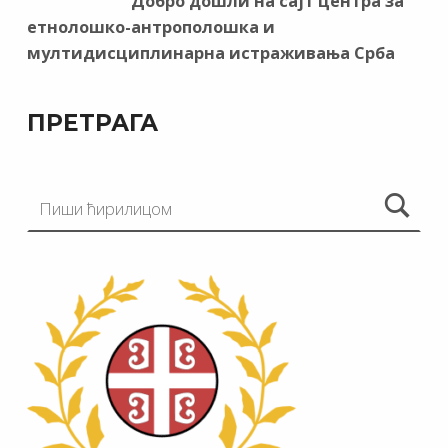
Добро дошли на сајт центра за
етнолошко-антрополошка и
мултидисциплинарна истраживања Срба
ПРЕТРАГА