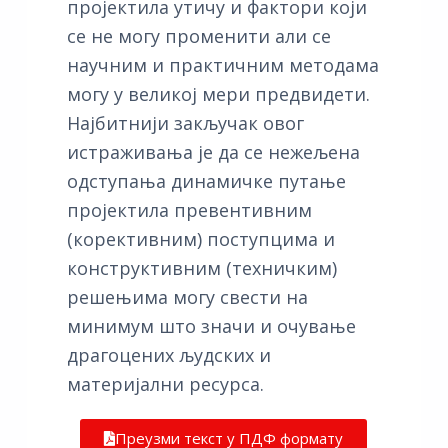
пројектила утичу и фактори који
се не могу променити али се
научним и практичним методама
могу у великој мери предвидети.
Најбитнији закључак овог
истраживања је да се нежељена
одступања динамичке путање
пројектила превентивним
(корективним) поступцима и
конструктивним (техничким)
решењима могу свести на
минимум што значи и очување
драгоцених људских и
материјални ресурса.
Преузми текст у ПДФ формату