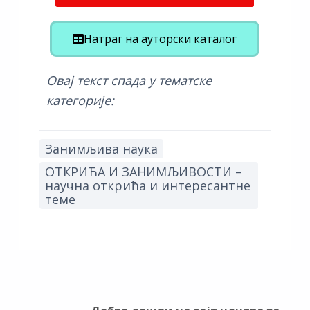
Натраг на ауторски каталог
Овај текст спада у тематске
категорије:
Занимљива наука
ОТКРИЋА И ЗАНИМЉИВОСТИ –
научна открића и интересантне
теме