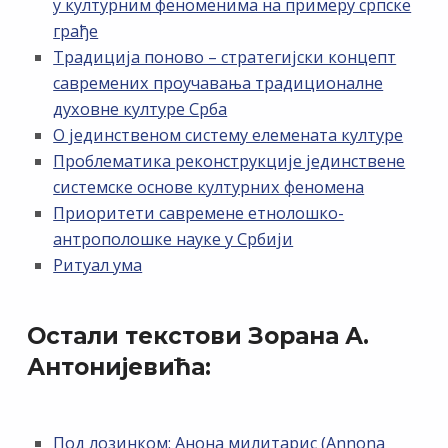
у културним феноменима на примеру српске
грађе
Традиција поново – стратегијски концепт
савремених проучавања традиционалне
духовне културе Срба
О јединственом систему елемената културе
Проблематика реконструкције јединствене
системске основе културних феномена
Приоритети савремене етнолошко-
антрополошке науке у Србији
Ритуал ума
Остали текстови Зорана А.
Антонијевића:
Под лозинком: Анона милитарис (Annona