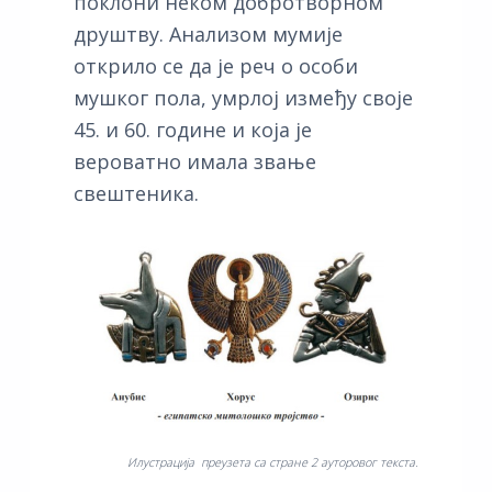
поклони неком добротворном
друштву. Анализом мумије
открило се да је реч о особи
мушког пола, умрлој између своје
45. и 60. године и која је
вероватно имала звање
свештеника.
Илустрација преузета са стране 2 ауторовог текста.