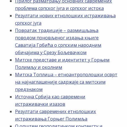
Прилог разматрању основних савремених
проблема српског југа и српског истока
Резултати нових етнолошких истраживања
српског југа
Повратак традиције – размишљања
поводом поновљеног издања књиге
Саватија Грбића о српским народним
обичајима у Срезу Бољевачком
Митске представе и идентитет у Горњем
Полимљу и околним
Митска Топлица – етноантрополошки осврт
на најнаглашеније садржаје са митским
предзнаком
Источна Србија као савремени
истраживачки изазов
Резултати савремених етнолошких
истраживања Горњег Полимља
О општем геополитичком контексту и