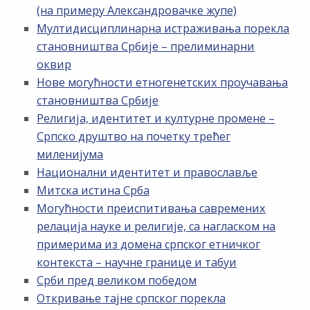
(на примеру Александровачке жупе)
Мултидисциплинарна истраживања порекла
становништва Србије – прелиминарни
оквир
Нове могућности етногенетских проучавања
становништва Србије
Религија, идентитет и културне промене –
Српско друштво на почетку трећег
миленијума
Национални идентитет и православље
Митска истина Срба
Могућности преиспитивања савремених
релација науке и религије, са нагласком на
примерима из домена српског етничког
контекста – научне границе и табуи
Срби пред великом победом
Откривање тајне српског порекла