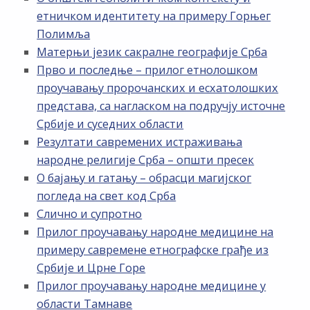
етничком идентитету на примеру Горњег
Полимља
Матерњи језик сакралне географије Срба
Прво и последње – прилог етнолошком
проучавању пророчанских и есхатолошких
представа, са нагласком на подручју источне
Србије и суседних области
Резултати савремених истраживања
народне религије Срба – општи пресек
О бајању и гатању – обрасци магијског
погледа на свет код Срба
Слично и супротно
Прилог проучавању народне медицине на
примеру савремене етнографске грађе из
Србије и Црне Горе
Прилог проучавању народне медицине у
области Тамнаве