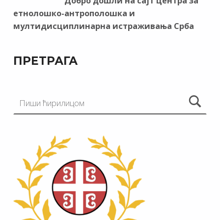
Добро дошли на сајт центра за
етнолошко-антрополошка и
мултидисциплинарна истраживања Срба
ПРЕТРАГА