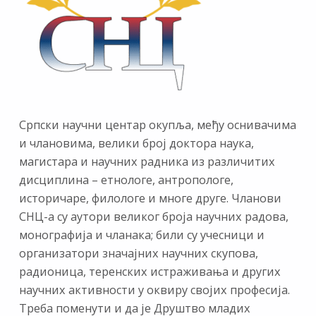
Српски научни центар окупља, међу оснивачима
и члановима, велики број доктора наука,
магистара и научних радника из различитих
дисциплина – етнологе, антропологе,
историчаре, филологе и многе друге. Чланови
СНЦ-а су аутори великог броја научних радова,
монографија и чланака; били су учесници и
организатори значајних научних скупова,
радионица, теренских истраживања и других
научних активности у оквиру својих професија.
Треба поменути и да је Друштво младих