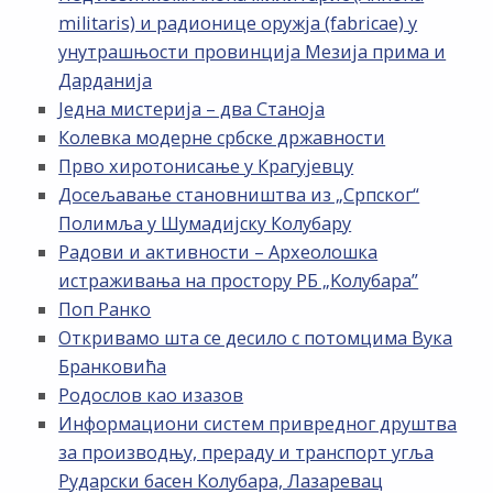
militaris) и радионице оружја (fabricae) у
унутрашњости провинција Мезија прима и
Дарданија
Једна мистерија – два Станоја
Колевка модерне србске државности
Прво хиротонисање у Крагујевцу
Досељавање становништва из „Српског“
Полимља у Шумадијску Колубару
Радови и активности – Археолошка
истраживања на простору РБ „Kолубара”
Поп Ранко
Откривамо шта се десило с потомцима Вука
Бранковића
Родослов као изазов
Информациони систем привредног друштва
за производњу, прераду и транспорт угља
Рударски басен Колубара, Лазаревац