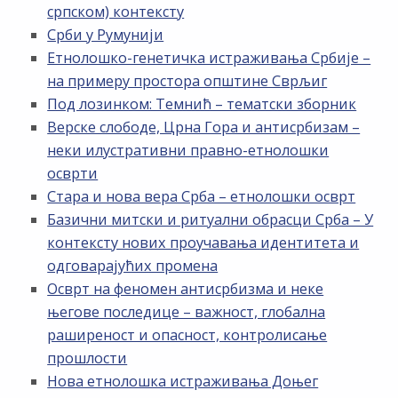
српском) контексту
Срби у Румунији
Етнолошко-генетичка истраживања Србије –
на примеру простора општине Сврљиг
Под лозинком: Темнић – тематски зборник
Верске слободе, Црна Гора и антисрбизам –
неки илустративни правно-етнолошки
осврти
Стара и нова вера Срба – етнолошки осврт
Базични митски и ритуални обрасци Срба – У
контексту нових проучавања идентитета и
одговарајућих промена
Осврт на феномен антисрбизма и неке
његове последице – важност, глобална
раширеност и опасност, контролисање
прошлости
Нова етнолошка истраживања Доњег