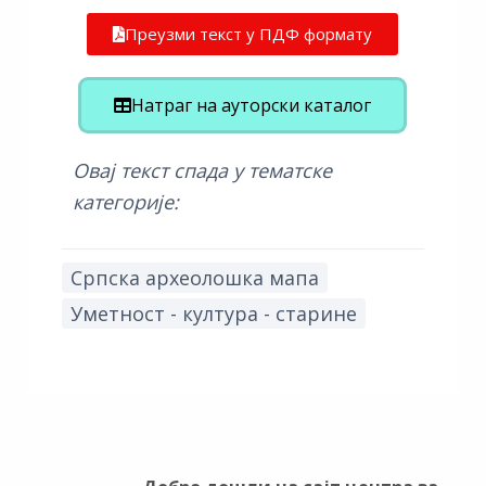
Преузми текст у ПДФ формату
Натраг на ауторски каталог
Овај текст спада у тематске
категорије:
Српска археолошка мапа
Уметност - култура - старине