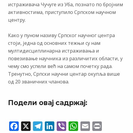
истраживача Чучуге из Уба, познато по бројним
активностима, приступило Српском научном
центру.
Како у пуном називу Српског научног центра
стоји, једна од основних тежњи су нам
мултидисциплинарна истраживања и
повезивање научника из различитих области, у
чему смо успели већ на самом почетку рада.
Тренутно, Српски научни центар окупља више
од 20 званичних чланова.
Подели овај садржај:
F
X
T
Li
Vi
W
E
Pr