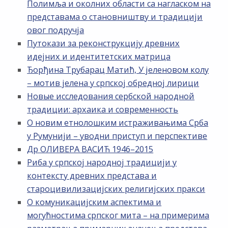
Полимља и околних области са нагласком на
представама о становништву и традицији
овог подручја
Путокази за реконструкцију древних
идејних и идентитетских матрица
Ђорђина Трубарац Матић, У јеленовом колу
– мотив јелена у српској обредној лирици
Новые исследования сербской народной
традиции: архаика и современность
О новим етнолошким истраживањима Срба
у Румунији – уводни приступ и перспективе
Др ОЛИВЕРА ВАСИЋ 1946–2015
Риба у српској народној традицији у
контексту древних представа и
староцивилизацијских религијских пракси
О комуникацијским аспектима и
могућностима српског мита – на примерима