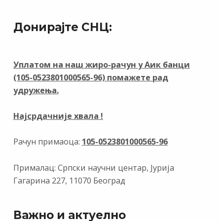
ac
el
n
b
h
m
in
e
e
k
er
at
ai
t
Донирајте СНЦ:
b
gr
e
s
l
o
a
dI
A
o
m
n
p
Уплатом на наш жиро-рачун у Аик банци
(105-0523801000565-96) помажете рад
k
p
удружења.
Најсрдачније хвала !
Рачун примаоца:
105-0523801000565-96
Прималац: Српски научни центар, Јурија
Гагарина 227, 11070 Београд
Важно и актуелно