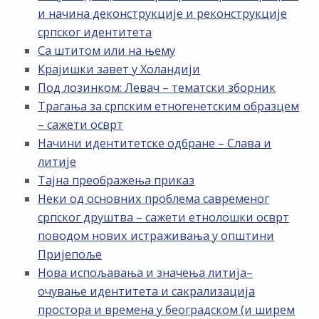
и начина деконструкције и реконструкције
српског идентитета
Са штитом или на њему
Крајишки завет у Холандији
Под лозинком: Левач – тематски зборник
Трагања за српским етногенетским образцем
– сажети осврт
Начини идентитетске одбране – Слава и
литије
Тајна преображења приказ
Неки од основних проблема савременог
српског друштва – сажети етнолошки осврт
поводом нових истраживања у општини
Пријепоље
Нова испољавања и значења литија–
очување идентитета и сакрализација
простора и времена у београдском (и ширем