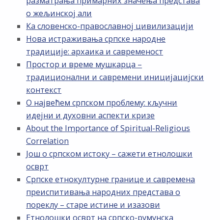
разматрања примарних значења представа
о жељинској али
Ка словенско-православној цивилизацији
Нова истраживања српске народне
традиције: архаика и савременост
Простор и време мушкарца –
традиционални и савремени иницијацијски
контекст
О највећем српском проблему: кључни
идејни и духовни аспекти кризе
About the Importance of Spiritual-Religious
Correlation
Још о српском истоку – сажети етнолошки
осврт
Српске етнокултурне границе и савремена
преиспитивања народних представа о
пореклу – старе истине и изазови
Етнолошки осврт на српско-румунска