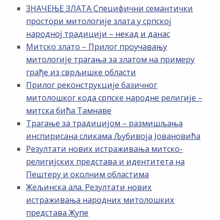
ЗНАЧЕЊЕ ЗЛАТА Специфични семантички
простори митологије злата у српској
народној традицији – некад и данас
Митско злато – Прилог проучавању
митологије трагања за златом на примеру
грађе из сврљишке области
Прилог реконструкције базичног
митолошког кода српске народне религије –
митска бића Тамнаве
Трагање за традицијом – размишљања
инспирисана сликама Љубивоја Јовановића
Резултати нових истраживања митско-
религијских представа и идентитета на
Пештеру и околним областима
Жељинска ала. Резултати нових
истраживања народних митолошких
представа Жупе