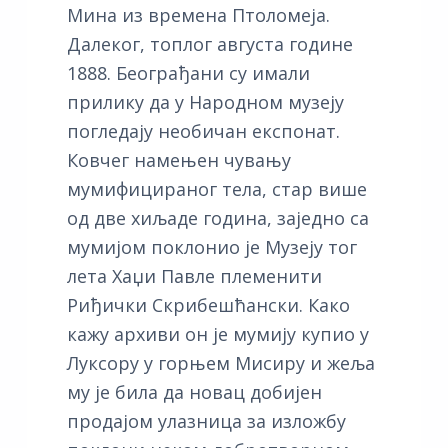
Мина из времена Птоломеја.
Далеког, топлог августа године
1888. Београђани су имали
прилику да у Народном музеју
погледају необичан експонат.
Ковчег намењен чувању
мумифицираног тела, стар више
од две хиљаде година, заједно са
мумијом поклонио је Музеју тог
лета Хаџи Павле племенити
Риђички Скрибешћански. Како
кажу архиви он је мумију купио у
Луксору у горњем Мисиру и жеља
му је била да новац добијен
продајом улазница за изложбу