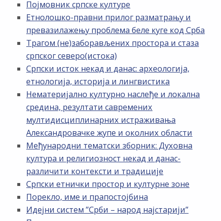
Појмовник српске културе
Етнолошко-правни прилог разматрању и
превазилажењу проблема беле куге код Срба
Трагом (не)заборављених простора и стаза
српског северо(истока)
Српски исток некад и данас: археологија,
етнологија, историја и лингвистика
Нематеријално културно наслеђе и локална
средина, резултати савремених
мултидисциплинарних истраживања
Александровачке жупе и околних области
Међународни тематски зборник: Духовна
култура и религиозност некад и данас-
различити контексти и традиције
Српски етнички простор и културне зоне
Порекло, име и прапостојбина
Идејни систем ”Срби – народ најстарији”