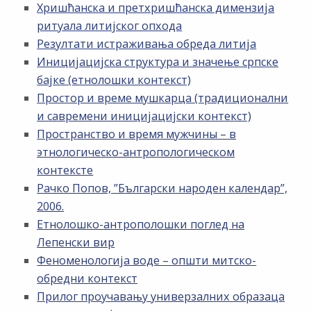
Хришћанска и претхришћанска димензија
ритуала литијског опхода
Резултати истраживања обреда литија
Иницијацијска структура и значење српске
бајке (етнолошки контекст)
Простор и време мушкарца (традиционални
и савремени иницијацијски контекст)
Пространство и время мужчины – в
этнологическо-антропологическом
контексте
Рачко Попов, ”Български народен календар”,
2006.
Етнолошко-антрополошки поглед на
Лепенски вир
Феноменологија воде – општи митско-
обредни контекст
Прилог проучавању универзалних образаца