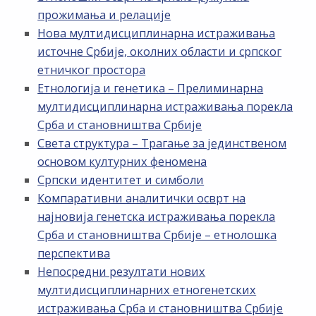
прожимања и релације
Нова мултидисциплинарна истраживања
источне Србије, околних области и српског
етничког простора
Етнологија и генетика – Прелиминарна
мултидисциплинарна истраживања порекла
Срба и становништва Србије
Света структура – Трагање за јединственом
основом културних феномена
Српски идентитет и симболи
Компаративни аналитички осврт на
најновија генетска истраживања порекла
Срба и становништва Србије – етнолошка
перспектива
Непосредни резултати нових
мултидисциплинарних етногенетских
истраживања Срба и становништва Србије