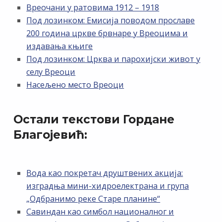
Вреочани у ратовима 1912 – 1918
Под лозинком: Емисија поводом прославе
200 година цркве брвнаре у Вреоцима и
издавања књиге
Под лозинком: Црква и парохијски живот у
селу Вреоци
Насељено место Вреоци
Остали текстови Гордане
Благојевић:
Вода као покретач друштвених акција:
изградња мини-хидроелектрана и група
„Одбранимо реке Старе планине“
Савиндан као симбол националног и