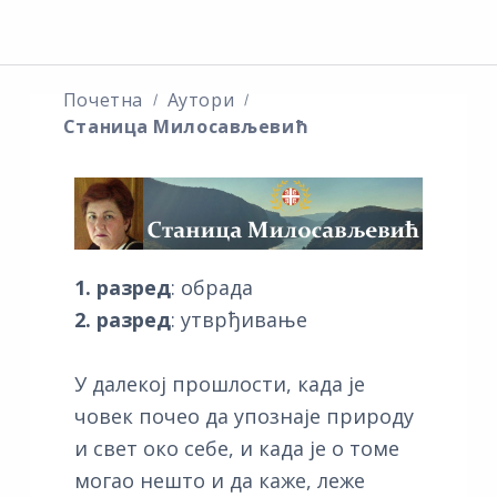
Почетна
Аутори
Станица Милосављевић
1. разред
: обрада
2. разред
: утврђивање
У далекој прошлости, када је
човек почео да упознаје природу
и свет око себе, и када је о томе
могао нешто и да каже, леже