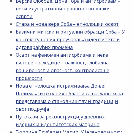
Верске слободе, Црна Гора и антисрбизам –
неки илустративни правно-етнолошки
осврти
Стара и нова вера Срба – етнолошки осврт
Базични митски и ритуални обрасци Срба – У
контексту нових проучавања идентитета и
одговарајућих промена
Осврт на феномен антисрбизма и неке
његове последице – важност, глобална
раширеност и опасност, контролисање
прошлости
Нова етнолошка истраживања Доњег
Полимља и околних области са нагласком на
представама о становништву и традицији
овог подручја
Путокази за реконструкцију древних
идејних и идентитетских матрица
Ђорђина Трубарац Матић, У јеленовом колу