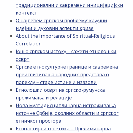
традиционални и савремени иницијацијски
контекст
О највећем српском проблему: кључни
идејни и духовни аспекти кризе
About the Importance of Spiritual-Religious
Correlation
Још о српском истоку – сажети етнолошки
осврт
Српске етнокултурне границе и савремена
преиспитивања народних представа о
пореклу – старе истине и изазови
Етнолошки осврт на српско-румунска
прожимања и релације
Нова мултидисциплинарна истраживања
источне Србије, околних области и српског
етничког простора
Етнологија и генетика – Прелиминарна