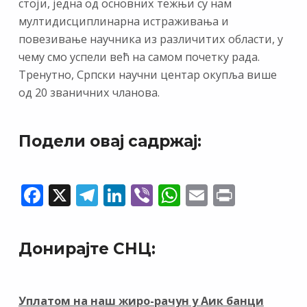
стоји, једна од основних тежњи су нам
мултидисциплинарна истраживања и
повезивање научника из различитих области, у
чему смо успели већ на самом почетку рада.
Тренутно, Српски научни центар окупља више
од 20 званичних чланова.
Подели овај садржај:
F
X
T
Li
Vi
W
E
Pr
ac
el
n
b
h
m
in
e
e
k
er
at
ai
t
Донирајте СНЦ:
b
gr
e
s
l
o
a
dI
A
o
m
n
p
Уплатом на наш жиро-рачун у Аик банци