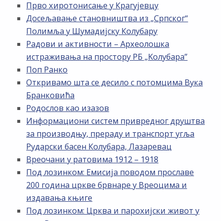
Прво хиротонисање у Крагујевцу
Досељавање становништва из „Српског“
Полимља у Шумадијску Колубару
Радови и активности – Археолошка
истраживања на простору РБ „Kолубара”
Поп Ранко
Откривамо шта се десило с потомцима Вука
Бранковића
Родослов као изазов
Информациони систем привредног друштва
за производњу, прераду и транспорт угља
Рударски басен Колубара, Лазаревац
Вреочани у ратовима 1912 – 1918
Под лозинком: Емисија поводом прославе
200 година цркве брвнаре у Вреоцима и
издавања књиге
Под лозинком: Црква и парохијски живот у