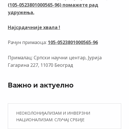
(105-0523801000565-96) помажете рад
k
p
удружења.
Најсрдачније хвала !
Рачун примаоца:
105-0523801000565-96
Прималац: Српски научни центар, Јурија
Гагарина 227, 11070 Београд
Важно и актуелно
НЕОКОЛОНИЈАЛИЗАМ И ИНВЕРЗНИ
НАЦИОНАЛИЗАМ: СЛУЧАЈ СРБИЈЕ