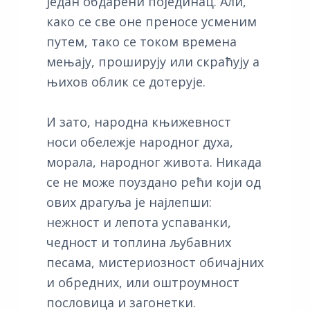
један обдарени појединац. Али,
како се све оне преносе усменим
путем, тако се током времена
мењају, проширују или скраћују а
њихов облик се дотерује.
И зато, народна књижевност
носи обележје народног духа,
морала, народног живота. Никада
се не може поуздано рећи који од
ових драгуља је најлепши:
нежност и лепота успаванки,
чедност и топлина љубавних
песама, мистериозност обичајних
и обредних, или оштроумност
пословица и загонетки.