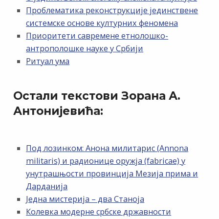
Проблематика реконструкције јединствене
системске основе културних феномена
Приоритети савремене етнолошко-
антрополошке науке у Србији
Ритуал ума
Остали текстови Зорана А.
Антонијевића:
Под лозинком: Анона милитарис (Annona
militaris) и радионице оружја (fabricae) у
унутрашњости провинција Мезија прима и
Дарданија
Једна мистерија – два Станоја
Колевка модерне србске државности