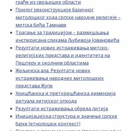
грађе из сврљишке области
Прилог реконструкције базичног
митолошког кода српске народне религије –
митска бића Тамнаве
Трагање за традицијом – размишљања
инспирисана сликама Љубивоја Јовановића
Резултати нових истраживања митско-
религијских представа и идентитета на
Пештеру и околним областима
Жељинска ала. Резултати нових
истраживања народних митолошких
представа Жупе
Хришћанска и претхришћанска димензија
ритуала литијског опхода
Резултати истраживања обреда литија
Иницијацијска структура и значење српске
бајке (етнолошки контекст)