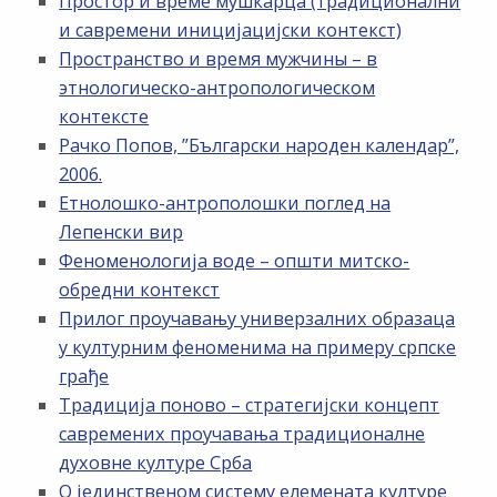
Простор и време мушкарца (традиционални
и савремени иницијацијски контекст)
Пространство и время мужчины – в
этнологическо-антропологическом
контексте
Рачко Попов, ”Български народен календар”,
2006.
Етнолошко-антрополошки поглед на
Лепенски вир
Феноменологија воде – општи митско-
обредни контекст
Прилог проучавању универзалних образаца
у културним феноменима на примеру српске
грађе
Традиција поново – стратегијски концепт
савремених проучавања традиционалне
духовне културе Срба
О јединственом систему елемената културе