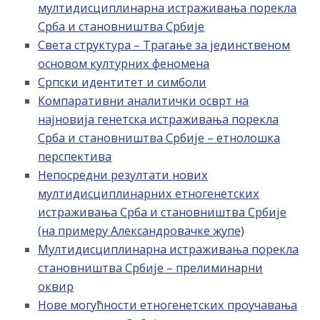
мултидисциплинарна истраживања порекла
Срба и становништва Србије
Света структура – Трагање за јединственом
основом културних феномена
Српски идентитет и симболи
Компаративни аналитички осврт на
најновија генетска истраживања порекла
Срба и становништва Србије – етнолошка
перспектива
Непосредни резултати нових
мултидисциплинарних етногенетских
истраживања Срба и становништва Србије
(на примеру Александровачке жупе)
Мултидисциплинарна истраживања порекла
становништва Србије – прелиминарни
оквир
Нове могућности етногенетских проучавања