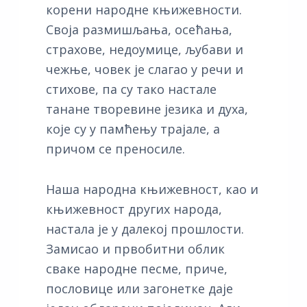
корени народне књижевности.
Своја размишљања, осећања,
страхове, недоумице, љубави и
чежње, човек је слагао у речи и
стихове, па су тако настале
танане творевине језика и духа,
које су у памћењу трајале, а
причом се преносиле.
Наша народна књижевност, као и
књижевност других народа,
настала је у далекој прошлости.
Замисао и првобитни облик
сваке народне песме, приче,
пословице или загонетке даје