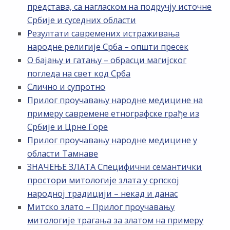
представа, са нагласком на подручју источне
Србије и суседних области
Резултати савремених истраживања
народне религије Срба – општи пресек
О бајању и гатању – обрасци магијског
погледа на свет код Срба
Слично и супротно
Прилог проучавању народне медицине на
примеру савремене етнографске грађе из
Србије и Црне Горе
Прилог проучавању народне медицине у
области Тамнаве
ЗНАЧЕЊЕ ЗЛАТА Специфични семантички
простори митологије злата у српској
народној традицији – некад и данас
Митско злато – Прилог проучавању
митологије трагања за златом на примеру