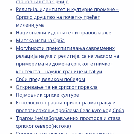
становништва Србије
Религија, идентитет и културне промене –
Српско друштво на почетку трећег
миленијума
Национални идентитет и православље
Митска истина Срба
Могућности преиспитивања савремених
релација науке и религије, са нагласком на
примерима из домена српског етничког
контекста – научне границе и табуи
Срби пред великом победом
Откривање тајне српског порекла
Појмовник српске културе
Етнолошко-правни прилог разматрању и
превазилажењу проблема беле куге код Срба
Трагом (не)заборављених простора и стаза
српског северо(истока)
Српски исток некад и данас: археологија,