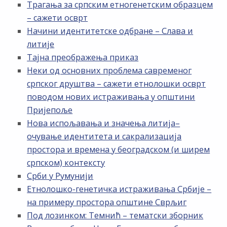
Трагања за српским етногенетским образцем
– сажети осврт
Начини идентитетске одбране – Слава и
литије
Тајна преображења приказ
Неки од основних проблема савременог
српског друштва – сажети етнолошки осврт
поводом нових истраживања у општини
Пријепоље
Нова испољавања и значења литија–
очување идентитета и сакрализација
простора и времена у београдском (и ширем
српском) контексту
Срби у Румунији
Етнолошко-генетичка истраживања Србије –
на примеру простора општине Сврљиг
Под лозинком: Темнић – тематски зборник