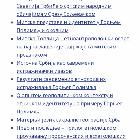
Саватија Грбића о српским народним
обичајима у Срезу Бољевачком
Митске представе и идентитет у Горњем
Полимљу и околним
Митска Топлица – етноантрополошки осврт
на најнаглашеније садржаје са митским
предзнаком
Источна Србија као савремени
истраживачки изазов
Резултати савремених етнолошких
истраживања Горњег Полимља
О општем геополитичком контексту и
етничком идентитету на примеру Горњег
Полимља
Матерњи језик сакралне географије Срба
Прво и последње – прилог етнолошком
проучавању пророчанских и есхатолошких