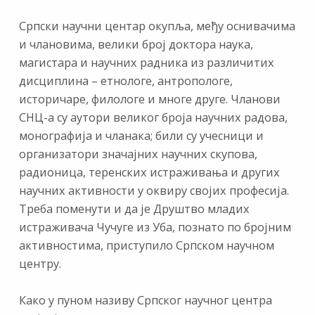
Српски научни центар окупља, међу оснивачима
и члановима, велики број доктора наука,
магистара и научних радника из различитих
дисциплина – етнологе, антропологе,
историчаре, филологе и многе друге. Чланови
СНЦ-а су аутори великог броја научних радова,
монографија и чланака; били су учесници и
организатори значајних научних скупова,
радионица, теренских истраживања и других
научних активности у оквиру својих професија.
Треба поменути и да је Друштво младих
истраживача Чучуге из Уба, познато по бројним
активностима, приступило Српском научном
центру.
Како у пуном називу Српског научног центра