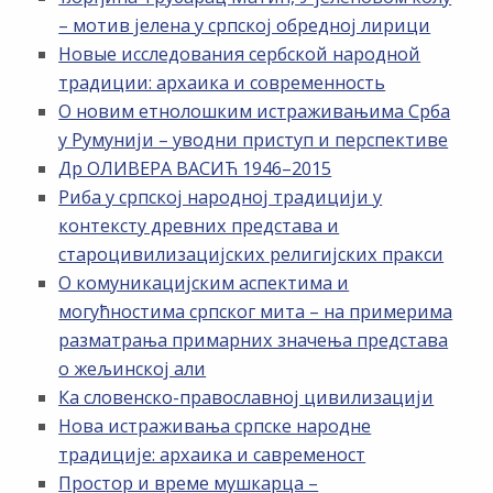
– мотив јелена у српској обредној лирици
Новые исследования сербской народной
традиции: архаика и современность
О новим етнолошким истраживањима Срба
у Румунији – уводни приступ и перспективе
Др ОЛИВЕРА ВАСИЋ 1946–2015
Риба у српској народној традицији у
контексту древних представа и
староцивилизацијских религијских пракси
О комуникацијским аспектима и
могућностима српског мита – на примерима
разматрања примарних значења представа
о жељинској али
Ка словенско-православној цивилизацији
Нова истраживања српске народне
традиције: архаика и савременост
Простор и време мушкарца –