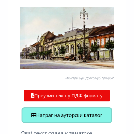
Илустрација: Драгољуб Триндић
Преузми текст у ПДФ формату
Натраг на ауторски каталог
Овај текст спада у тематске