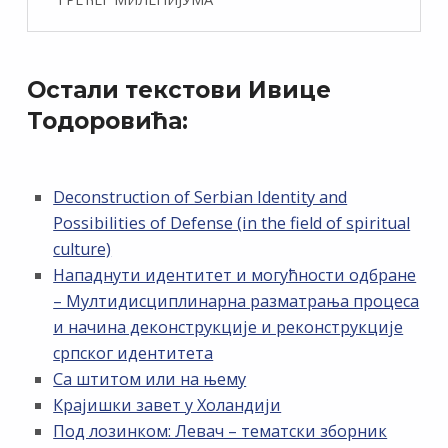
Остали текстови Ивице
Тодоровића:
Deconstruction of Serbian Identity and
Possibilities of Defense (in the field of spiritual
culture)
Нападнути идентитет и могућности одбране
– Мултидисциплинарна разматрања процеса
и начина деконструкције и реконструкције
српског идентитета
Са штитом или на њему
Крајишки завет у Холандији
Под лозинком: Левач – тематски зборник