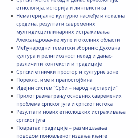
етнологија, историја и лингвистика
Нематеријално културно наслеђе и локална
средина, резултати савремених
мултидисциплинарних истраживања
Александровачке жупе и околних области
Међународни тематски зборник: Духовна
култура и религиозност некад и данас-
различити контексти и традиције
Српски етнички простор и културне зоне
Порекло, име и прапостојбина
Идејни систем ”Срби – народ најстарији”
Прилог разматрању основних савремених
проблема српског југа и српског истока
Резултати нових етнолошких истраживања
српског југа
Повратак традиције – размишљања
поводом поновљеног издања књиге