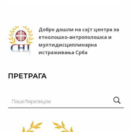
Добро дошли на сајт центра за
етнолошко-антрополошка и
мултидисциплинарна
истраживања Срба
ПРЕТРАГА