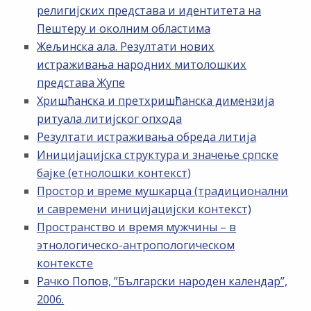
религијских представа и идентитета на
Пештеру и околним областима
Жељинска ала. Резултати нових
истраживања народних митолошких
представа Жупе
Хришћанска и претхришћанска димензија
ритуала литијског опхода
Резултати истраживања обреда литија
Иницијацијска структура и значење српске
бајке (етнолошки контекст)
Простор и време мушкарца (традиционални
и савремени иницијацијски контекст)
Пространство и время мужчины – в
этнологическо-антропологическом
контексте
Рачко Попов, ”Български народен календар”,
2006.