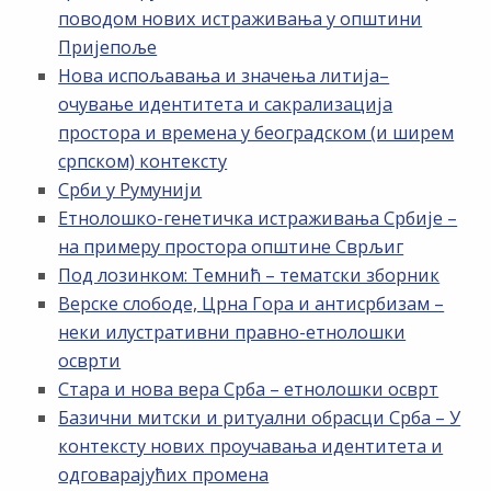
поводом нових истраживања у општини
Пријепоље
Нова испољавања и значења литија–
очување идентитета и сакрализација
простора и времена у београдском (и ширем
српском) контексту
Срби у Румунији
Етнолошко-генетичка истраживања Србије –
на примеру простора општине Сврљиг
Под лозинком: Темнић – тематски зборник
Верске слободе, Црна Гора и антисрбизам –
неки илустративни правно-етнолошки
осврти
Стара и нова вера Срба – етнолошки осврт
Базични митски и ритуални обрасци Срба – У
контексту нових проучавања идентитета и
одговарајућих промена