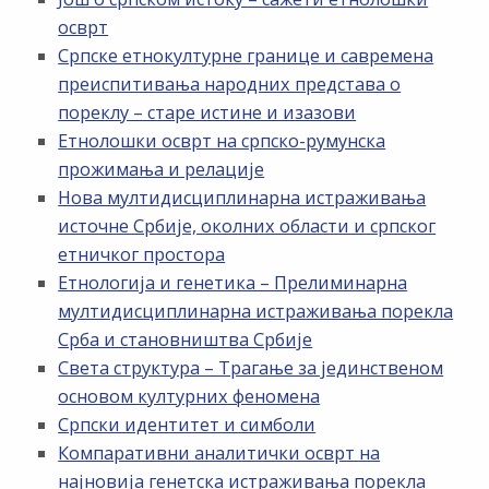
осврт
Српске етнокултурне границе и савремена
преиспитивања народних представа о
пореклу – старе истине и изазови
Етнолошки осврт на српско-румунска
прожимања и релације
Нова мултидисциплинарна истраживања
источне Србије, околних области и српског
етничког простора
Етнологија и генетика – Прелиминарна
мултидисциплинарна истраживања порекла
Срба и становништва Србије
Света структура – Трагање за јединственом
основом културних феномена
Српски идентитет и симболи
Компаративни аналитички осврт на
најновија генетска истраживања порекла