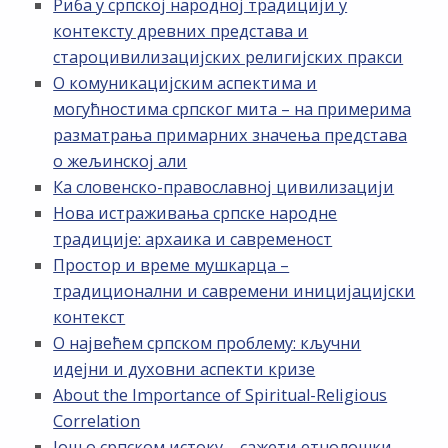
Риба у српској народној традицији у
контексту древних представа и
староцивилизацијских религијских пракси
О комуникацијским аспектима и
могућностима српског мита – на примерима
разматрања примарних значења представа
о жељинској али
Ка словенско-православној цивилизацији
Нова истраживања српске народне
традиције: архаика и савременост
Простор и време мушкарца –
традиционални и савремени иницијацијски
контекст
О највећем српском проблему: кључни
идејни и духовни аспекти кризе
About the Importance of Spiritual-Religious
Correlation
Још о српском истоку – сажети етнолошки