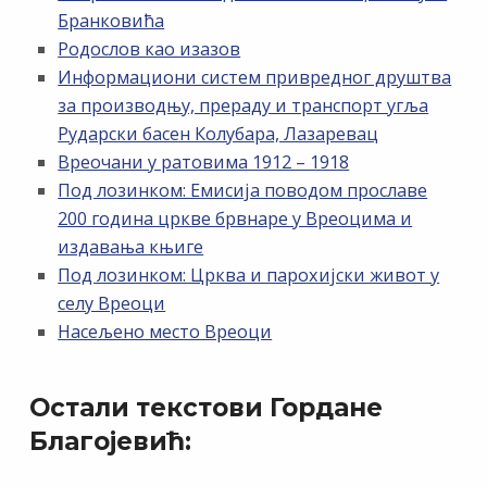
Бранковића
Родослов као изазов
Информациони систем привредног друштва
за производњу, прераду и транспорт угља
Рударски басен Колубара, Лазаревац
Вреочани у ратовима 1912 – 1918
Под лозинком: Емисија поводом прославе
200 година цркве брвнаре у Вреоцима и
издавања књиге
Под лозинком: Црква и парохијски живот у
селу Вреоци
Насељено место Вреоци
Остали текстови Гордане
Благојевић: