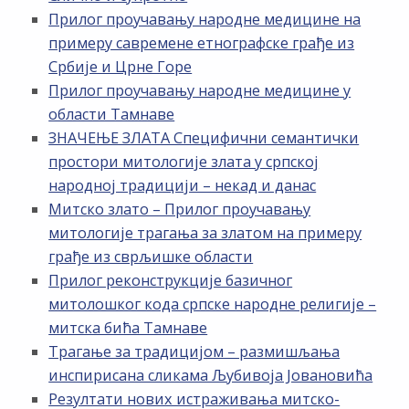
Прилог проучавању народне медицине на
примеру савремене етнографске грађе из
Србије и Црне Горе
Прилог проучавању народне медицине у
области Тамнаве
ЗНАЧЕЊЕ ЗЛАТА Специфични семантички
простори митологије злата у српској
народној традицији – некад и данас
Митско злато – Прилог проучавању
митологије трагања за златом на примеру
грађе из сврљишке области
Прилог реконструкције базичног
митолошког кода српске народне религије –
митска бића Тамнаве
Трагање за традицијом – размишљања
инспирисана сликама Љубивоја Јовановића
Резултати нових истраживања митско-