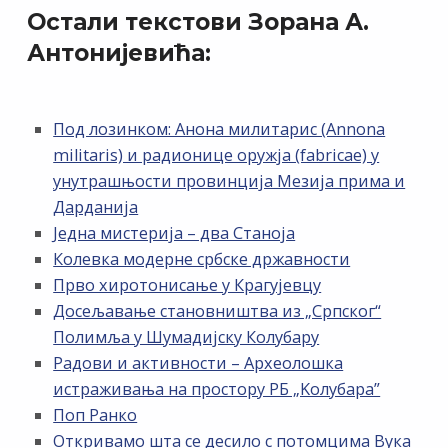
Остали текстови Зорана А.
Антонијевића:
Под лозинком: Анона милитарис (Annona
militaris) и радионице оружја (fabricae) у
унутрашњости провинција Мезија прима и
Дарданија
Једна мистерија – два Станоја
Колевка модерне србске државности
Прво хиротонисање у Крагујевцу
Досељавање становништва из „Српског“
Полимља у Шумадијску Колубару
Радови и активности – Археолошка
истраживања на простору РБ „Kолубара”
Поп Ранко
Откривамо шта се десило с потомцима Вука