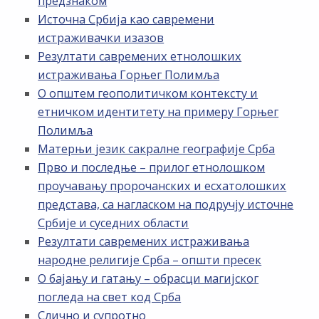
предзнаком
Источна Србија као савремени
истраживачки изазов
Резултати савремених етнолошких
истраживања Горњег Полимља
О општем геополитичком контексту и
етничком идентитету на примеру Горњег
Полимља
Матерњи језик сакралне географије Срба
Прво и последње – прилог етнолошком
проучавању пророчанских и есхатолошких
представа, са нагласком на подручју источне
Србије и суседних области
Резултати савремених истраживања
народне религије Срба – општи пресек
О бајању и гатању – обрасци магијског
погледа на свет код Срба
Слично и супротно