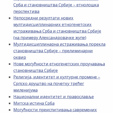
Срба и становништва Србије – етнолошка
перспектива
Непосредни резултати нових
мултидисциплинарних етногенетских
истраживања Срба и становништва Србије
(на примеру Александровачке жупе)
Мултидисциплинарна истраживања порекла
становништва Србије – прелиминарни
оквир
Нове могућности етногенетских проучавања
становништва Србије
Религија, идентитет и културне промене –
Српско друштво на почетку трећег
миленијума
Национални идентитет и православље
Митска истина Срба
Могућности преиспитивања савремених