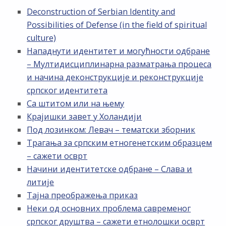
Deconstruction of Serbian Identity and
Possibilities of Defense (in the field of spiritual
culture)
Нападнути идентитет и могућности одбране
– Мултидисциплинарна разматрања процеса
и начина деконструкције и реконструкције
српског идентитета
Са штитом или на њему
Крајишки завет у Холандији
Под лозинком: Левач – тематски зборник
Трагања за српским етногенетским образцем
– сажети осврт
Начини идентитетске одбране – Слава и
литије
Тајна преображења приказ
Неки од основних проблема савременог
српског друштва – сажети етнолошки осврт