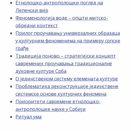
Етнолошко-антрополошки поглед на
Лепенски вир
Феноменологија воде – општи митско-
обредни контекст
Прилог проучавању универзалних образаца
у културним феноменима на примеру српске
грађе
Традиција поново – стратегијски концепт
савремених проучавања традиционалне
духовне културе Срба
О јединственом систему елемената културе
Проблематика реконструкције јединствене
системске основе културних феномена
Приоритети савремене етнолошко-
антрополошке науке у Србији
Ритуал ума