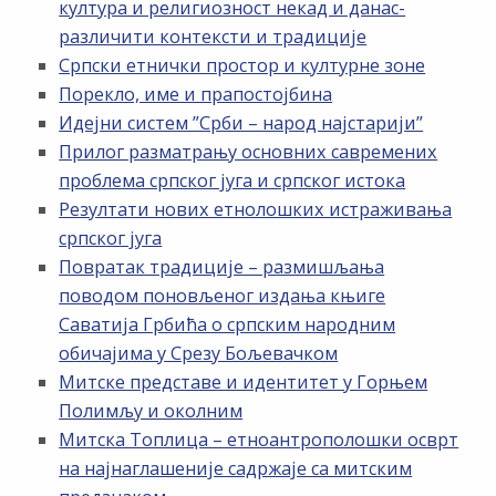
култура и религиозност некад и данас-
различити контексти и традиције
Српски етнички простор и културне зоне
Порекло, име и прапостојбина
Идејни систем ”Срби – народ најстарији”
Прилог разматрању основних савремених
проблема српског југа и српског истока
Резултати нових етнолошких истраживања
српског југа
Повратак традиције – размишљања
поводом поновљеног издања књиге
Саватија Грбића о српским народним
обичајима у Срезу Бољевачком
Митске представе и идентитет у Горњем
Полимљу и околним
Митска Топлица – етноантрополошки осврт
на најнаглашеније садржаје са митским