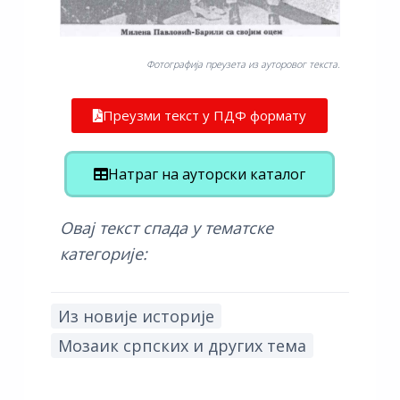
Фотографија преузета из ауторовог текста.
Преузми текст у ПДФ формату
Натраг на ауторски каталог
Овај текст спада у тематске
категорије:
Из новије историје
Мозаик српских и других тема