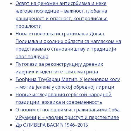
Осврт на феномен антисрбизма и неке
његове последице – важност, глобална
раширеност и опасност, контролисање
прошлости
Нова етнолошка истраживања Доњег
Полимља и околних области са нагласком на
представама о становништву и традицији
овог подручја
Путокази за реконструкцију древних
идејних и идентитетских матрица
Ђорђина Трубарац Матић, У јеленовом колу
– мотив јелена у српској обредној лирици
Новые исследования сербской народной
традиции: архаика и современность
О новим етнолошким истраживањима Срба
у Румунији – уводни приступ и перспективе
Др ОЛИВЕРА ВАСИЋ 1946–2015