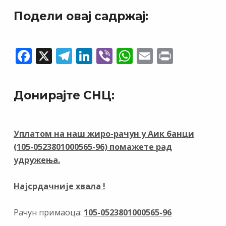
Подели овај садржај:
F
X
T
Li
Vi
W
E
Pr
ac
el
n
b
h
m
in
e
e
k
er
at
ai
t
Донирајте СНЦ:
b
gr
e
s
l
o
a
dI
A
o
m
n
p
Уплатом на наш жиро-рачун у Аик банци
(105-0523801000565-96) помажете рад
k
p
удружења.
Најсрдачније хвала !
Рачун примаоца:
105-0523801000565-96