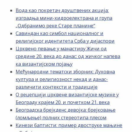
Вода као покретач друштвених акција:
изградња мини-хидроелектрана и група
„Одбранимо реке Старе планине“
Савиндан као симбол националног и
религијског идентитета Срба у дијаспори
Црквено певање у манастиру Жичи од
средине 20. века до данас: од жичког напева
ка византијском појању
Међународни тематски зборник: Духовна
култура и религиозност некад и данас-
различити контексти и традиције
О рецепцији црквене византијске музике у
Београду крајем 20. и почетком 21. века
Београдска брејкденс девојка: брејковање
(ломљење) полних стереотипа плесом
Кинези баптисти: пример двоструке мањине