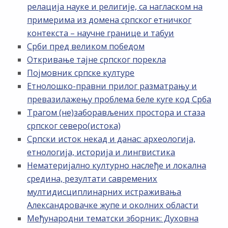
релација науке и религије, са нагласком на
примерима из домена српског етничког
контекста – научне границе и табуи
Срби пред великом победом
Откривање тајне српског порекла
Појмовник српске културе
Етнолошко-правни прилог разматрању и
превазилажењу проблема беле куге код Срба
Трагом (не)заборављених простора и стаза
српског северо(истока)
Српски исток некад и данас: археологија,
етнологија, историја и лингвистика
Нематеријално културно наслеђе и локална
средина, резултати савремених
мултидисциплинарних истраживања
Александровачке жупе и околних области
Међународни тематски зборник: Духовна