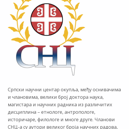
Српски научни центар окупља, међу оснивачима
и члановима, велики број доктора наука,
магистара и научних радника из различитих
дисциплина – етнологе, антропологе,
историчаре, филологе и многе друге. Чланови
СНЦ-а су аутори великог броја научних радова,