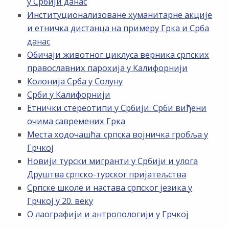
у Србији данас
Институционализоване хуманитарне акције
и етничка дистанца на примеру Грка и Срба
данас
Обичаји животног циклуса верника српских
православних парохија у Калифорнији
Колонија Срба у Солуну
Срби у Калифорнији
Етнички стереотипи у Србији: Срби виђени
очима савремених Грка
Места ходочашћа: српска војничка гробља у
Грчкој
Новији турски мигранти у Србији и улога
Друштва српско-турског пријатељства
Српске школе и настава српског језика у
Грчкој у 20. веку
О лаографији и антропологији у Грчкој