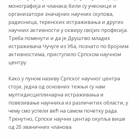
монографија и чланака; били су учесници и
организатори значајних научних скупова,
радионица, теренских истраживања и других
научних активности у оквиру својих професија.
Треба поменути и да је Друштво младих
истраживача Чучуге из Уба, познато по бројним
активностима, приступило Српском научном
центру.
Како у пуном називу Српског научног центра
стоји, једна од основних тежњи су нам
мултидисциплинарна истраживања и
повезивање научника из различитих области, у
чему смо успели већ на самом почетку рада.
Тренутно, Српски научни центар окупља више
од 20 званичних чланова.