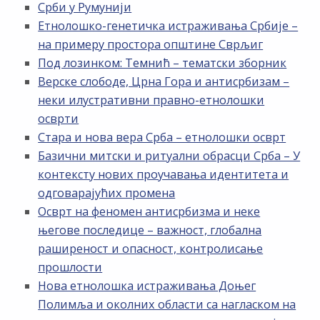
Срби у Румунији
Етнолошко-генетичка истраживања Србије –
на примеру простора општине Сврљиг
Под лозинком: Темнић – тематски зборник
Верске слободе, Црна Гора и антисрбизам –
неки илустративни правно-етнолошки
осврти
Стара и нова вера Срба – етнолошки осврт
Базични митски и ритуални обрасци Срба – У
контексту нових проучавања идентитета и
одговарајућих промена
Осврт на феномен антисрбизма и неке
његове последице – важност, глобална
раширеност и опасност, контролисање
прошлости
Нова етнолошка истраживања Доњег
Полимља и околних области са нагласком на