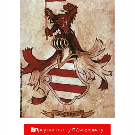
Преузми текст у ПДФ формату