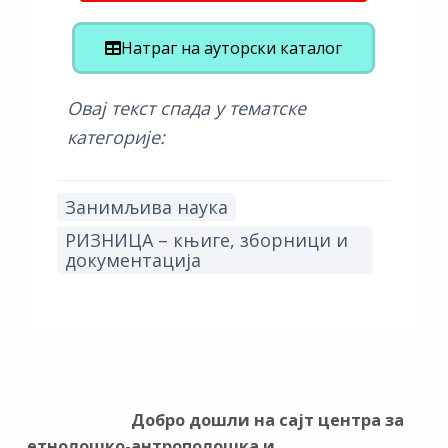
Натраг на ауторски каталог
Овај текст спада у тематске
категорије:
Занимљива наука
РИЗНИЦА – књиге, зборници и
документација
Добро дошли на сајт центра за
етнолошко-антрополошка и