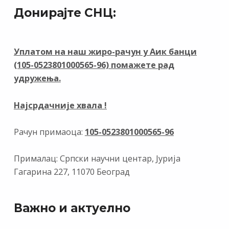
e
e
k
er
at
ai
t
Донирајте СНЦ:
b
gr
e
s
l
o
a
dI
A
o
m
n
p
Уплатом на наш жиро-рачун у Аик банци
(105-0523801000565-96) помажете рад
k
p
удружења.
Најсрдачније хвала !
Рачун примаоца:
105-0523801000565-96
Прималац: Српски научни центар, Јурија
Гагарина 227, 11070 Београд
Важно и актуелно