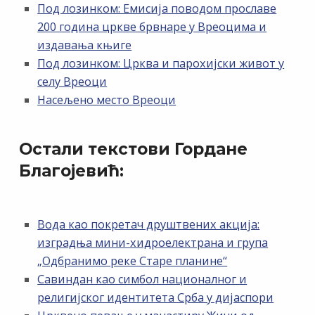
Под лозинком: Емисија поводом прославе
200 година цркве брвнаре у Вреоцима и
издавања књиге
Под лозинком: Црква и парохијски живот у
селу Вреоци
Насељено место Вреоци
Остали текстови Гордане
Благојевић:
Вода као покретач друштвених акција:
изградња мини-хидроелектрана и група
„Одбранимо реке Старе планине“
Савиндан као симбол националног и
религијског идентитета Срба у дијаспори