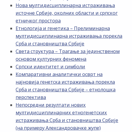
Нова мултидисциплинарна истраживања
источне Србије, околних области и српског
етничког простора
Етнологија и генетика – Прелиминарна
мултидисциплинарна истраживања порекла
Срба и становништва Србије
Света структура – Трагање за јединственом
основом културних феномена
Српски идентитет и симболи
Компаративни аналитички осврт на
најновија генетска истраживања порекла
Срба и становништва Србије – етнолошка
перспектива
Непосредни резултати нових
мултидисциплинарних етногенетских
истраживања Срба и становништва Србије
(на примеру Александровачке жупе)