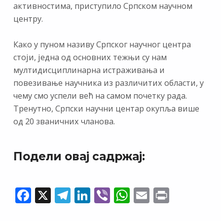
активностима, приступило Српском научном
центру.
Како у пуном називу Српског научног центра
стоји, једна од основних тежњи су нам
мултидисциплинарна истраживања и
повезивање научника из различитих области, у
чему смо успели већ на самом почетку рада.
Тренутно, Српски научни центар окупља више
од 20 званичних чланова.
Подели овај садржај:
F
X
T
Li
Vi
W
E
Pr
ac
el
n
b
h
m
in