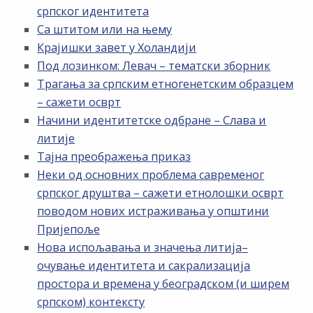
српског идентитета
Са штитом или на њему
Крајишки завет у Холандији
Под лозинком: Левач – тематски зборник
Трагања за српским етногенетским образцем
– сажети осврт
Начини идентитетске одбране – Слава и
литије
Тајна преображења приказ
Неки од основних проблема савременог
српског друштва – сажети етнолошки осврт
поводом нових истраживања у општини
Пријепоље
Нова испољавања и значења литија–
очување идентитета и сакрализација
простора и времена у београдском (и ширем
српском) контексту