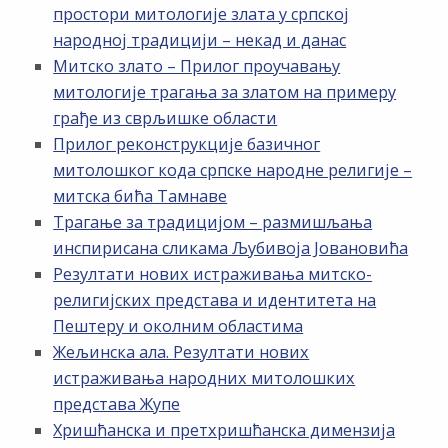
простори митологије злата у српској
народној традицији – некад и данас
Митско злато – Прилог проучавању
митологије трагања за златом на примеру
грађе из сврљишке области
Прилог реконструкције базичног
митолошког кода српске народне религије –
митска бића Тамнаве
Трагање за традицијом – размишљања
инспирисана сликама Љубивоја Јовановића
Резултати нових истраживања митско-
религијских представа и идентитета на
Пештеру и околним областима
Жељинска ала. Резултати нових
истраживања народних митолошких
представа Жупе
Хришћанска и претхришћанска димензија