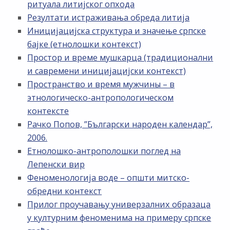
ритуала литијског опхода
Резултати истраживања обреда литија
Иницијацијска структура и значење српске
бајке (етнолошки контекст)
Простор и време мушкарца (традиционални
и савремени иницијацијски контекст)
Пространство и время мужчины – в
этнологическо-антропологическом
контексте
Рачко Попов, ”Български народен календар”,
2006.
Етнолошко-антрополошки поглед на
Лепенски вир
Феноменологија воде – општи митско-
обредни контекст
Прилог проучавању универзалних образаца
у културним феноменима на примеру српске