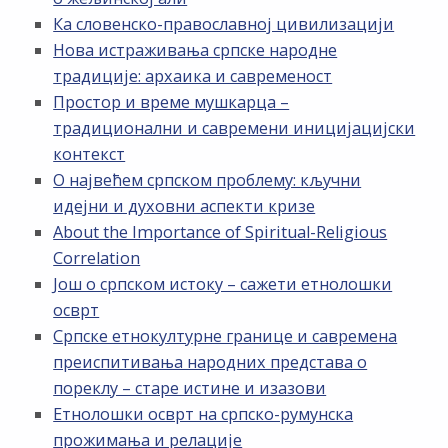
Ка словенско-православној цивилизацији
Нова истраживања српске народне
традиције: архаика и савременост
Простор и време мушкарца –
традиционални и савремени иницијацијски
контекст
О највећем српском проблему: кључни
идејни и духовни аспекти кризе
About the Importance of Spiritual-Religious
Correlation
Још о српском истоку – сажети етнолошки
осврт
Српске етнокултурне границе и савремена
преиспитивања народних представа о
пореклу – старе истине и изазови
Етнолошки осврт на српско-румунска
прожимања и релације