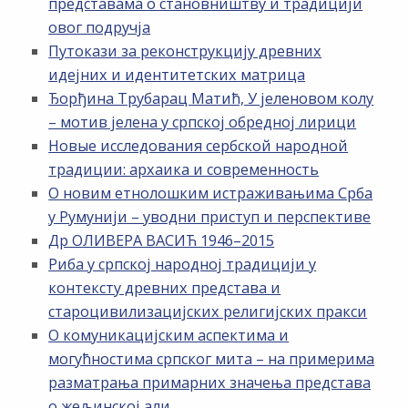
представама о становништву и традицији
овог подручја
Путокази за реконструкцију древних
идејних и идентитетских матрица
Ђорђина Трубарац Матић, У јеленовом колу
– мотив јелена у српској обредној лирици
Новые исследования сербской народной
традиции: архаика и современность
О новим етнолошким истраживањима Срба
у Румунији – уводни приступ и перспективе
Др ОЛИВЕРА ВАСИЋ 1946–2015
Риба у српској народној традицији у
контексту древних представа и
староцивилизацијских религијских пракси
О комуникацијским аспектима и
могућностима српског мита – на примерима
разматрања примарних значења представа
о жељинској али