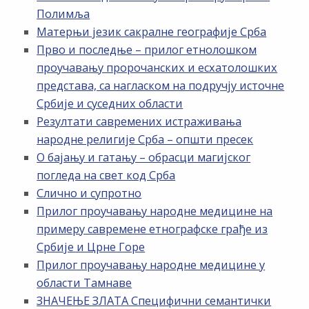
Полимља
Матерњи језик сакралне географије Срба
Прво и последње – прилог етнолошком
проучавању пророчанских и есхатолошких
представа, са нагласком на подручју источне
Србије и суседних области
Резултати савремених истраживања
народне религије Срба – општи пресек
О бајању и гатању – обрасци магијског
погледа на свет код Срба
Слично и супротно
Прилог проучавању народне медицине на
примеру савремене етнографске грађе из
Србије и Црне Горе
Прилог проучавању народне медицине у
области Тамнаве
ЗНАЧЕЊЕ ЗЛАТА Специфични семантички