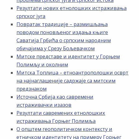
Резултати нових етнолошких истраживања
српског југа
Повратак традиције – размишљања
поводом поновљеног издања књиге
Саватија Грбића о српским народним
обичајима у Срезу Бољевачком
Митске представе и идентитет у Горњем
Полимљу и околним
Митска Топлица – етноантрополошки осврт
на најнаглашеније садржаје са митским
предзнаком
Источна Србија као савремени
истраживачки изазов
Резултати савремених етнолошких
истраживања Горњег Полимља
О општем геополитичком контексту и
етничком идентитету на примеру Горњег