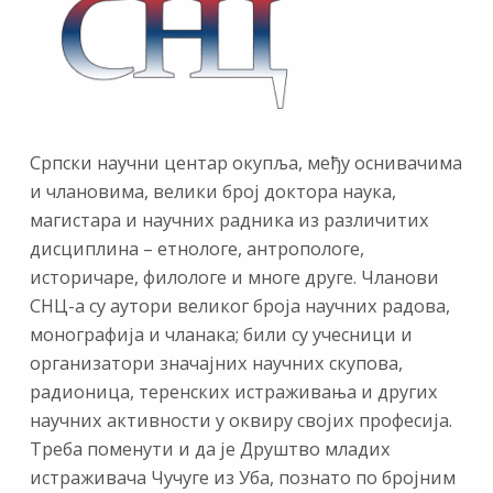
Српски научни центар окупља, међу оснивачима
и члановима, велики број доктора наука,
магистара и научних радника из различитих
дисциплина – етнологе, антропологе,
историчаре, филологе и многе друге. Чланови
СНЦ-а су аутори великог броја научних радова,
монографија и чланака; били су учесници и
организатори значајних научних скупова,
радионица, теренских истраживања и других
научних активности у оквиру својих професија.
Треба поменути и да је Друштво младих
истраживача Чучуге из Уба, познато по бројним