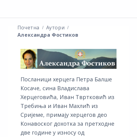
Почетна
Аутори
Александра Фостиков
Посланици херцега Петра Балше
Косаче, сина Владислава
Херцеговића, Иван Твртковић из
Требиња и Иван Махлић из
Сријеме, примају херцегов део
Конавоског дохотка за претходне
две године у износу од