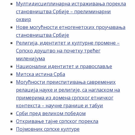
Мултидисциплинарна истраживања порекла
становништва Србије – прелиминарни
оквир
Нове могућности етногенетских проучавања
становништва Србије
Религија, идентитет и културне промене –
Српско друштво на почетку трећег
миленијума
Национални идентитет и православље
Митска истина Срба
Могућности преиспитивања савремених
релација науке и религије, са нагласком на
примерима из домена српског етничког
контекста – научне границе и табуи
Срби пред великом победом
Откривање тајне српског порекла
Појмовник српске културе