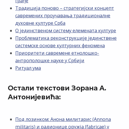
грађе
Традиција поново – стратегијски концепт
савремених проучавања традиционалне
духовне културе Срба
О јединственом систему елемената културе
Проблематика реконструкције јединствене
системске основе културних феномена
Приоритети савремене етнолошко-
антрополошке науке у Србији
Ритуал ума
Остали текстови Зорана А.
Антонијевића:
Под лозинком: Анона милитарис (Annona
militaris) и радионице оружја (fabricae) у