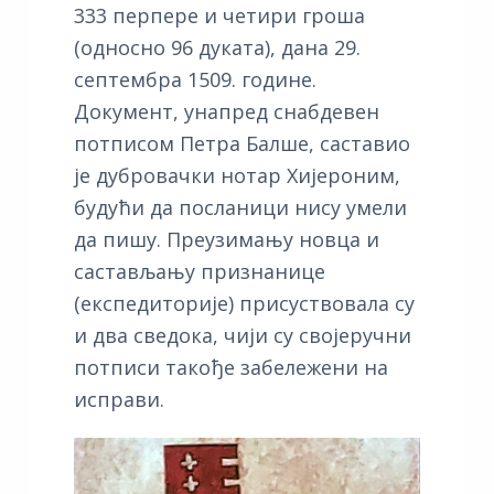
333 перпере и четири гроша
(односно 96 дуката), дана 29.
септембра 1509. године.
Документ, унапред снабдевен
потписом Петра Балше, саставио
је дубровачки нотар Хијероним,
будући да посланици нису умели
да пишу. Преузимању новца и
састављању признанице
(експедиторије) присуствовала су
и два сведока, чији су својеручни
потписи такође забележени на
исправи.