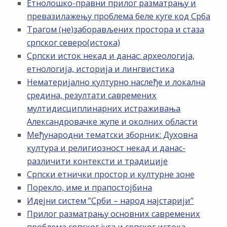
Етнолошко-правни прилог разматрању и
превазилажењу проблема беле куге код Срба
Трагом (не)заборављених простора и стаза
српског северо(истока)
Српски исток некад и данас: археологија,
етнологија, историја и лингвистика
Нематеријално културно наслеђе и локална
средина, резултати савремених
мултидисциплинарних истраживања
Александровачке жупе и околних области
Међународни тематски зборник: Духовна
култура и религиозност некад и данас-
различити контексти и традиције
Српски етнички простор и културне зоне
Порекло, име и прапостојбина
Идејни систем ”Срби – народ најстарији”
Прилог разматрању основних савремених
проблема српског југа и српског истока