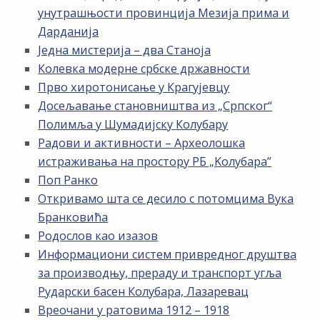
унутрашњости провинција Мезија прима и
Дарданија
Једна мистерија – два Станоја
Колевка модерне србске државности
Прво хиротонисање у Крагујевцу
Досељавање становништва из „Српског“
Полимља у Шумадијску Колубару
Радови и активности – Археолошка
истраживања на простору РБ „Kолубара”
Поп Ранко
Откривамо шта се десило с потомцима Вука
Бранковића
Родослов као изазов
Информациони систем привредног друштва
за производњу, прераду и транспорт угља
Рударски басен Колубара, Лазаревац
Вреочани у ратовима 1912 – 1918