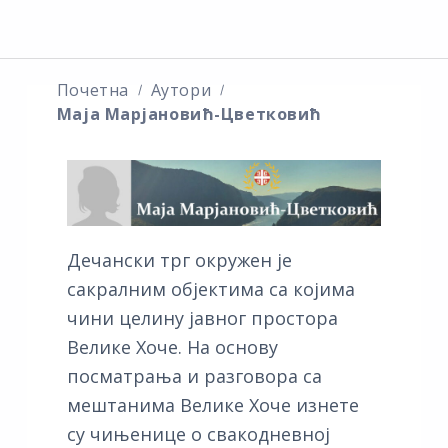
Почетна
Аутори
Маја Марјановић-Цветковић
Дечански трг окружен је
сакралним објектима са којима
чини целину јавног простора
Велике Хоче. На основу
посматрања и разговора са
мештанима Велике Хоче изнете
су чињенице о свакодневној