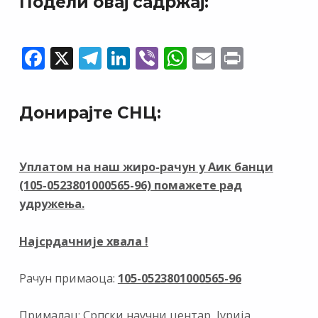
Подели овај садржај:
F
X
T
Li
Vi
W
E
Pr
ac
el
n
b
h
m
in
e
e
k
er
at
ai
t
Донирајте СНЦ:
b
gr
e
s
l
o
a
dI
A
o
m
n
p
Уплатом на наш жиро-рачун у Аик банци
(105-0523801000565-96) помажете рад
k
p
удружења.
Најсрдачније хвала !
Рачун примаоца:
105-0523801000565-96
Прималац: Српски научни центар, Јурија