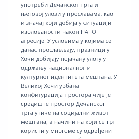
употреби Дечанског трга и
његовој улози у прославама, као
и значај који добија у ситуацији
изолованости након НАТО
агресије. У условима у којима се
данас прослављају, празници у
Хочи добијају појачану улогу у
одржању националног и
културног идентитета мештана. У
Великој Хочи урбана
конфигурација простора чије је
средиште простор Дечанског
трга утиче на социјални живот
мештана, а начини на који се трг
користи у многоме су одређени