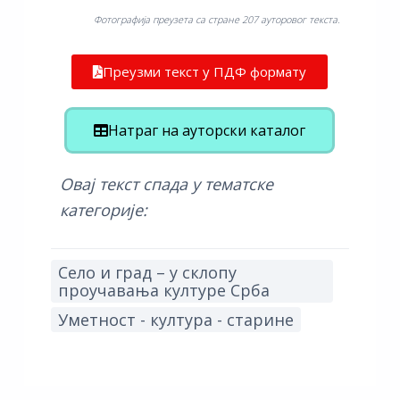
Фотографија преузета са стране 207 ауторовог текста.
Преузми текст у ПДФ формату
Натраг на ауторски каталог
Овај текст спада у тематске
категорије:
Село и град – у склопу
проучавања културе Срба
Уметност - култура - старине