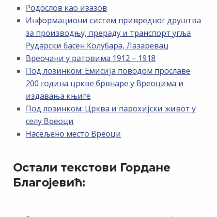
Родослов као изазов
Информациони систем привредног друштва
за производњу, прераду и транспорт угља
Рударски басен Колубара, Лазаревац
Вреочани у ратовима 1912 – 1918
Под лозинком: Емисија поводом прославе
200 година цркве брвнаре у Вреоцима и
издавања књиге
Под лозинком: Црква и парохијски живот у
селу Вреоци
Насељено место Вреоци
Остали текстови Гордане
Благојевић: