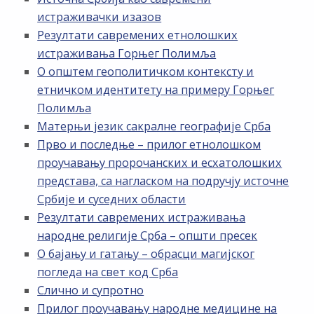
истраживачки изазов
Резултати савремених етнолошких
истраживања Горњег Полимља
О општем геополитичком контексту и
етничком идентитету на примеру Горњег
Полимља
Матерњи језик сакралне географије Срба
Прво и последње – прилог етнолошком
проучавању пророчанских и есхатолошких
представа, са нагласком на подручју источне
Србије и суседних области
Резултати савремених истраживања
народне религије Срба – општи пресек
О бајању и гатању – обрасци магијског
погледа на свет код Срба
Слично и супротно
Прилог проучавању народне медицине на