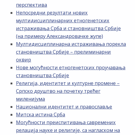
перспектива
Непосредни резултати нових
мултидисциплинарних етногенетских
истраживања Срба и становништва Србије
(на примеру Александровачке жупе)
Мултидисциплинарна истраживања порекла
становништва Србије – прелиминарни
оквир
Нове могућности етногенетских проучавања
становништва Србије
Религија, идентитет и културне промене –
Српско друштво на почетку трећег
миленијума
Национални идентитет и православље
Митска истина Срба
Могућности преиспитивања савремених
релација науке и религије, са нагласком на