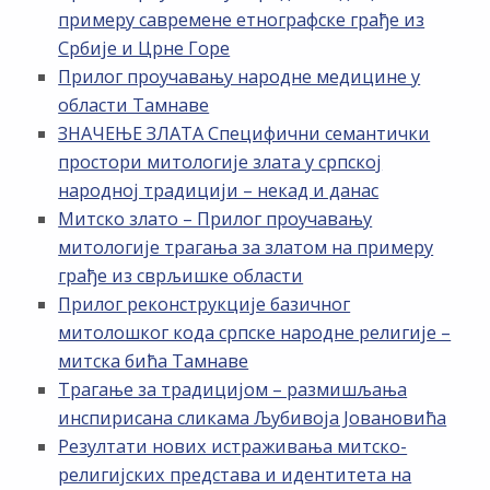
примеру савремене етнографске грађе из
Србије и Црне Горе
Прилог проучавању народне медицине у
области Тамнаве
ЗНАЧЕЊЕ ЗЛАТА Специфични семантички
простори митологије злата у српској
народној традицији – некад и данас
Митско злато – Прилог проучавању
митологије трагања за златом на примеру
грађе из сврљишке области
Прилог реконструкције базичног
митолошког кода српске народне религије –
митска бића Тамнаве
Трагање за традицијом – размишљања
инспирисана сликама Љубивоја Јовановића
Резултати нових истраживања митско-
религијских представа и идентитета на