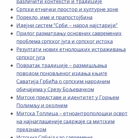
различити контексти и традиције
Српски етнички простор и културне зоне
Порекло, име и прапостојбина
Идејни систем ”Срби – народ најстарији”
Прилог разматрању основних савремених
проблема српског југа и српског истока
Резултати нових етнолошких истраживања
српског југа
Повратак традиције – размишљања
поводом поновљеног издања књиге
Саватија Грбића о српским народним
обичајима у Срезу Бољевачком
Митске представе и идентитет у Горњем
Полимљу и околним
Митска Топлица – етноантрополошки осврт
на најнаглашеније садржаје са митским
предзнаком
Источна Србија као савремени