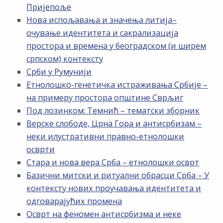
Пријепоље
Нова испољавања и значења литија–
очување идентитета и сакрализација
простора и времена у београдском (и ширем
српском) контексту
Срби у Румунији
Етнолошко-генетичка истраживања Србије –
на примеру простора општине Сврљиг
Под лозинком: Темнић – тематски зборник
Верске слободе, Црна Гора и антисрбизам –
неки илустративни правно-етнолошки
осврти
Стара и нова вера Срба – етнолошки осврт
Базични митски и ритуални обрасци Срба – У
контексту нових проучавања идентитета и
одговарајућих промена
Осврт на феномен антисрбизма и неке