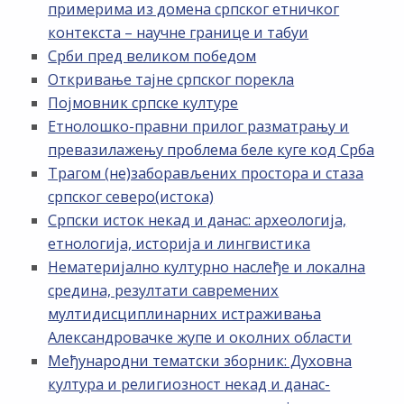
примерима из домена српског етничког
контекста – научне границе и табуи
Срби пред великом победом
Откривање тајне српског порекла
Појмовник српске културе
Етнолошко-правни прилог разматрању и
превазилажењу проблема беле куге код Срба
Трагом (не)заборављених простора и стаза
српског северо(истока)
Српски исток некад и данас: археологија,
етнологија, историја и лингвистика
Нематеријално културно наслеђе и локална
средина, резултати савремених
мултидисциплинарних истраживања
Александровачке жупе и околних области
Међународни тематски зборник: Духовна
култура и религиозност некад и данас-