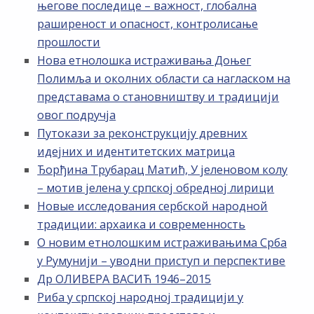
његове последице – важност, глобална
раширеност и опасност, контролисање
прошлости
Нова етнолошка истраживања Доњег
Полимља и околних области са нагласком на
представама о становништву и традицији
овог подручја
Путокази за реконструкцију древних
идејних и идентитетских матрица
Ђорђина Трубарац Матић, У јеленовом колу
– мотив јелена у српској обредној лирици
Новые исследования сербской народной
традиции: архаика и современность
О новим етнолошким истраживањима Срба
у Румунији – уводни приступ и перспективе
Др ОЛИВЕРА ВАСИЋ 1946–2015
Риба у српској народној традицији у