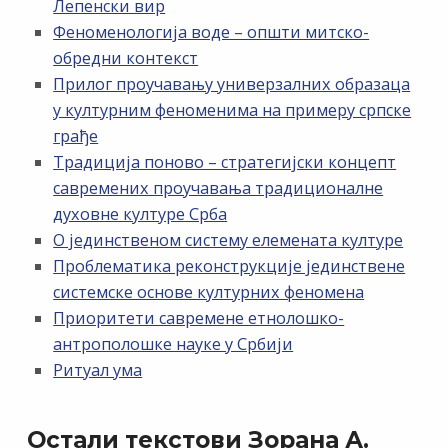
Лепенски вир
Феноменологија воде – општи митско-
обредни контекст
Прилог проучавању универзалних образаца
у културним феноменима на примеру српске
грађе
Традиција поново – стратегијски концепт
савремених проучавања традиционалне
духовне културе Срба
О јединственом систему елемената културе
Проблематика реконструкције јединствене
системске основе културних феномена
Приоритети савремене етнолошко-
антрополошке науке у Србији
Ритуал ума
Остали текстови Зорана А.