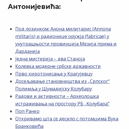
Антонијевића:
Под лозинком: Анона милитарис (Annona
militaris) и радионице оружја (fabricae) у
унутрашњости провинција Мезија прима и
Дарданија
Једна мистерија – два Станоја
Колевка модерне србске државности
Прво хиротонисање у Крагујевцу
Досељавање становништва из „Српског“
Полимља у Шумадијску Колубару
Радови и активности – Археолошка
истраживања на простору РБ „Kолубара”
Поп Ранко
Откривамо шта се десило с потомцима Вука
Бранковића