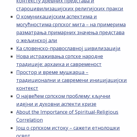
контексту древних представа и
староцивилизацијских религијских пракси
О комуникацијским аспектима и
могућностима српског мита – на примерима
разматрања примарних значења представа
о жељинској али
Ка словенско-православној цивилизацији
Нова истраживања српске народне
традиције: архаика и савременост
Простор и време мушкарца –
традиционални и савремени иницијацијски
контекст
О највећем српском проблему: кључни
идејни и духовни аспекти кризе
About the Importance of Spiritual-Religious
Correlation
Још о српском истоку – сажети етнолошки
осврт