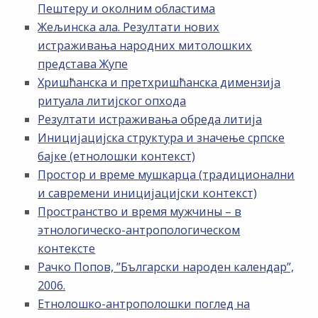
Пештеру и околним областима
Жељинска ала. Резултати нових
истраживања народних митолошких
представа Жупе
Хришћанска и претхришћанска димензија
ритуала литијског опхода
Резултати истраживања обреда литија
Иницијацијска структура и значење српске
бајке (етнолошки контекст)
Простор и време мушкарца (традиционални
и савремени иницијацијски контекст)
Пространство и время мужчины – в
этнологическо-антропологическом
контексте
Рачко Попов, ”Български народен календар”,
2006.
Етнолошко-антрополошки поглед на