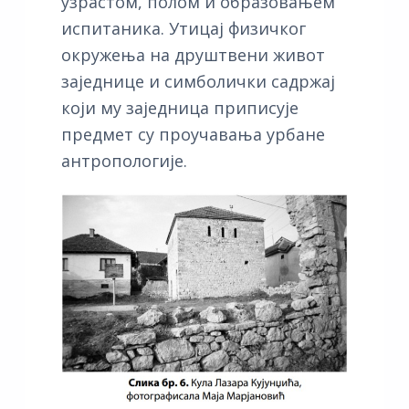
узрастом, полом и образовањем
испитаника. Утицај физичког
окружења на друштвени живот
заједнице и симболички садржај
који му заједница приписује
предмет су проучавања урбане
антропологије.