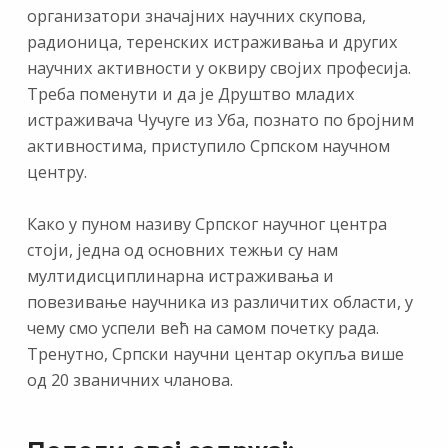
организатори значајних научних скупова,
радионица, теренских истраживања и других
научних активности у оквиру својих професија.
Треба поменути и да је Друштво младих
истраживача Чучуге из Уба, познато по бројним
активностима, приступило Српском научном
центру.
Како у пуном називу Српског научног центра
стоји, једна од основних тежњи су нам
мултидисциплинарна истраживања и
повезивање научника из различитих области, у
чему смо успели већ на самом почетку рада.
Тренутно, Српски научни центар окупља више
од 20 званичних чланова.