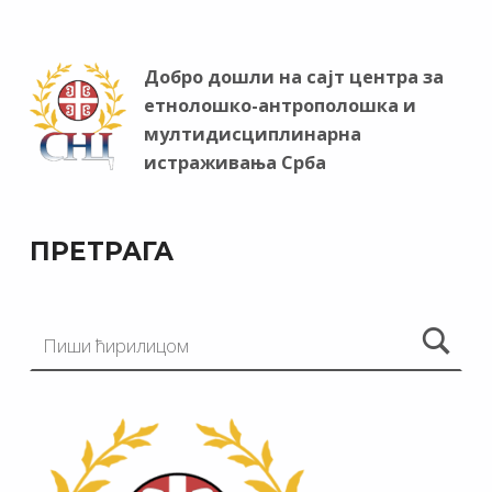
Добро дошли на сајт центра за
етнолошко-антрополошка и
мултидисциплинарна
истраживања Срба
ПРЕТРАГА