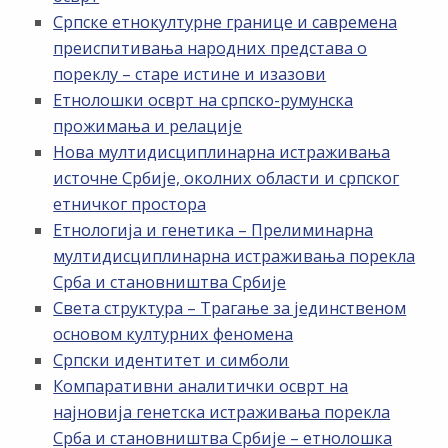
Српске етнокултурне границе и савремена
преиспитивања народних представа о
пореклу – старе истине и изазови
Етнолошки осврт на српско-румунска
прожимања и релације
Нова мултидисциплинарна истраживања
источне Србије, околних области и српског
етничког простора
Етнологија и генетика – Прелиминарна
мултидисциплинарна истраживања порекла
Срба и становништва Србије
Света структура – Трагање за јединственом
основом културних феномена
Српски идентитет и симболи
Компаративни аналитички осврт на
најновија генетска истраживања порекла
Срба и становништва Србије – етнолошка