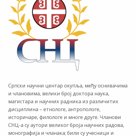
Српски научни центар окупља, међу оснивачима
и члановима, велики број доктора наука,
магистара и научних радника из различитих
дисциплина – етнологе, антропологе,
историчаре, филологе и многе друге. Чланови
СНЦ-а су аутори великог броја научних радова,
монографија и чланака; били су учесници и