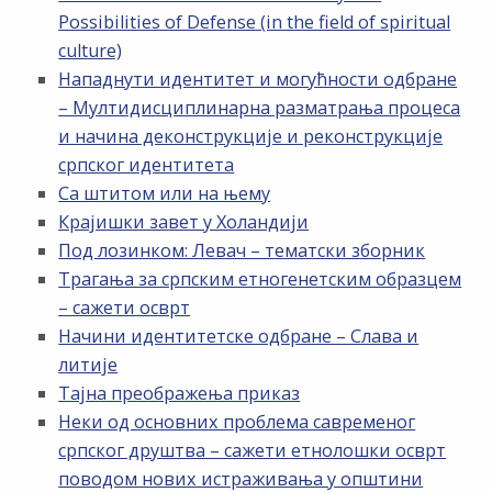
Possibilities of Defense (in the field of spiritual
culture)
Нападнути идентитет и могућности одбране
– Мултидисциплинарна разматрања процеса
и начина деконструкције и реконструкције
српског идентитета
Са штитом или на њему
Крајишки завет у Холандији
Под лозинком: Левач – тематски зборник
Трагања за српским етногенетским образцем
– сажети осврт
Начини идентитетске одбране – Слава и
литије
Тајна преображења приказ
Неки од основних проблема савременог
српског друштва – сажети етнолошки осврт
поводом нових истраживања у општини