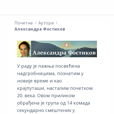
Почетна
Аутори
Александра Фостиков
У раду је пажња посвећена
надгробницима, познатим у
новије време и као
крајпуташи, насталим почетком
20. века. Овом приликом
обрађена је група од 14 комада
секундарно смештених у