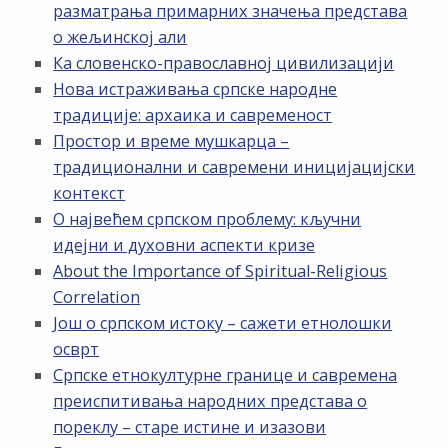
разматрања примарних значења представа
о жељинској али
Ка словенско-православној цивилизацији
Нова истраживања српске народне
традиције: архаика и савременост
Простор и време мушкарца –
традиционални и савремени иницијацијски
контекст
О највећем српском проблему: кључни
идејни и духовни аспекти кризе
About the Importance of Spiritual-Religious
Correlation
Још о српском истоку – сажети етнолошки
осврт
Српске етнокултурне границе и савремена
преиспитивања народних представа о
пореклу – старе истине и изазови