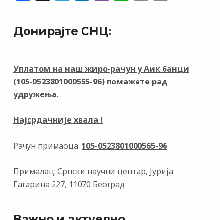
ac
el
n
b
h
m
in
e
e
k
er
at
ai
t
Донирајте СНЦ:
b
gr
e
s
l
o
a
dI
A
o
m
n
p
Уплатом на наш жиро-рачун у Аик банци
(105-0523801000565-96) помажете рад
k
p
удружења.
Најсрдачније хвала !
Рачун примаоца:
105-0523801000565-96
Прималац: Српски научни центар, Јурија
Гагарина 227, 11070 Београд
Важно и актуелно