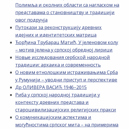
Полимља и околних области са нагласком на
представама о становништву и традицији
овог подручја
Путокази за реконструкцију древних
идејних и идентитетских матрица
Ђорђина Трубарац Матић, У јеленовом колу
– мотив јелена у српској обредној лирици
Новые исследования сербской народной
традиции: архаика и современность
О новим етнолошким истраживањима Срба
у Румунији – уводни приступ и перспективе
Др ОЛИВЕРА ВАСИЋ 1946–2015
Риба у српској народној традицији у
контексту древних представа и
староцивилизацијских религијских пракси
О комуникацијским аспектима и
могућностима српског мита – на примерима