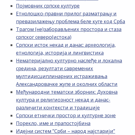
Појмовник српске културе
Етнолошко-правни прилог разматрању и
превазилажењу проблема беле куге код Срба
Трагом (не)заборављених простора и стаза
српског северо(истока)
Српски исток некад и данас: археологија,
етнологија, историја и лингвистика
Нематеријално културно наслеђе и локална
средина, резултати савремених
мултидисциплинарних истраживања
Александровачке жупе и околних области
Међународни тематски зборник: Духовна
култура и религиозност некад и данас-
различити контексти и традиције
Српски етнички простор и културне зоне
Порекло, име и прапостојбина
Идејни систем ”Срби – народ најстарији”