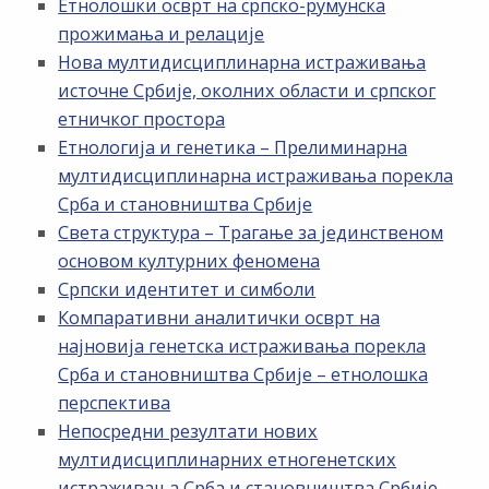
Етнолошки осврт на српско-румунска
прожимања и релације
Нова мултидисциплинарна истраживања
источне Србије, околних области и српског
етничког простора
Етнологија и генетика – Прелиминарна
мултидисциплинарна истраживања порекла
Срба и становништва Србије
Света структура – Трагање за јединственом
основом културних феномена
Српски идентитет и симболи
Компаративни аналитички осврт на
најновија генетска истраживања порекла
Срба и становништва Србије – етнолошка
перспектива
Непосредни резултати нових
мултидисциплинарних етногенетских
истраживања Срба и становништва Србије