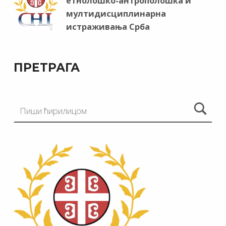
етнолошко-антрополошка и
мултидисциплинарна
истраживања Срба
ПРЕТРАГА