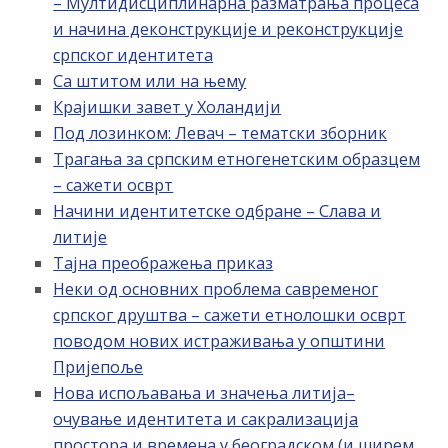
– Мултидисциплинарна разматрања процеса
и начина деконструкције и реконструкције
српског идентитета
Са штитом или на њему
Крајишки завет у Холандији
Под лозинком: Левач – тематски зборник
Трагања за српским етногенетским образцем
– сажети осврт
Начини идентитетске одбране – Слава и
литије
Тајна преображења приказ
Неки од основних проблема савременог
српског друштва – сажети етнолошки осврт
поводом нових истраживања у општини
Пријепоље
Нова испољавања и значења литија–
очување идентитета и сакрализација
простора и времена у београдском (и ширем