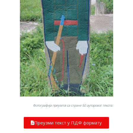
Фотографија преузета са стране 50 ауторовог текста.
Преузми текст у ПДФ формату