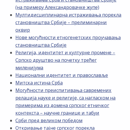
(на примеру Александровачке жупе)
Мултидисциплинарна истраживања порекла
становништва Србије – прелиминарни
оквир
Нове могућности етногенетских проучавања
становништва Србије
Религија, идентитет и културне промене –
Српско друштво на почетку трећег
миленијума
Национални идентитет и православље
Митска истина Срба
Могућности преиспитивања савремених
релација науке и религије, са нагласком на
примерима из домена српског етничког
контекста – научне границе и табуи
Срби пред великом победом
Откривање тајне српског порекла