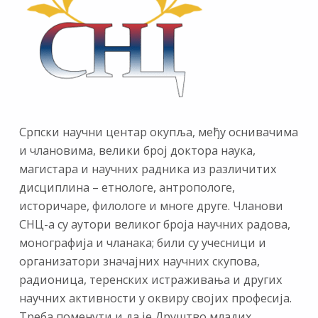
Српски научни центар окупља, међу оснивачима
и члановима, велики број доктора наука,
магистара и научних радника из различитих
дисциплина – етнологе, антропологе,
историчаре, филологе и многе друге. Чланови
СНЦ-а су аутори великог броја научних радова,
монографија и чланака; били су учесници и
организатори значајних научних скупова,
радионица, теренских истраживања и других
научних активности у оквиру својих професија.
Треба поменути и да је Друштво младих