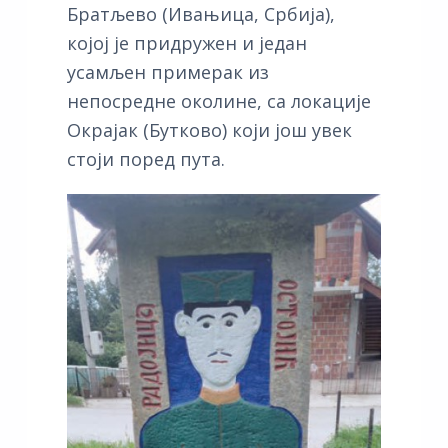
Братљево (Ивањица, Србија),
којој је придружен и један
усамљен примерак из
непосредне околине, са локације
Окрајак (Бутково) који још увек
стоји поред пута.