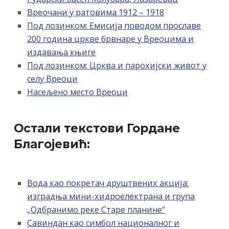
Вреочани у ратовима 1912 – 1918
Под лозинком: Емисија поводом прославе
200 година цркве брвнаре у Вреоцима и
издавања књиге
Под лозинком: Црква и парохијски живот у
селу Вреоци
Насељено место Вреоци
Остали текстови Гордане
Благојевић:
Вода као покретач друштвених акција:
изградња мини-хидроелектрана и група
„Одбранимо реке Старе планине“
Савиндан као симбол националног и