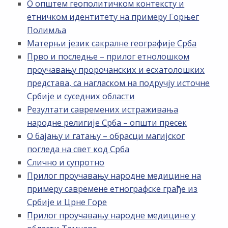
О општем геополитичком контексту и
етничком идентитету на примеру Горњег
Полимља
Матерњи језик сакралне географије Срба
Прво и последње – прилог етнолошком
проучавању пророчанских и есхатолошких
представа, са нагласком на подручју источне
Србије и суседних области
Резултати савремених истраживања
народне религије Срба – општи пресек
О бајању и гатању – обрасци магијског
погледа на свет код Срба
Слично и супротно
Прилог проучавању народне медицине на
примеру савремене етнографске грађе из
Србије и Црне Горе
Прилог проучавању народне медицине у