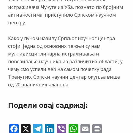
истраживача Чучуге из Уба, познато по бројним
активностима, приступило Српском научном
центру.
Како у пуном називу Српског научног центра
стоји, једна од основних тежњи су нам
мултидисциплинарна истраживања и
повезивање научника из различитих области, у
чему смо успели већ на самом почетку рада.
Тренутно, Српски научни центар окупља више
од 20 званичних чланова.
Подели овај садржај:
F
X
T
Li
Vi
W
E
Pr