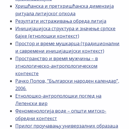
Хришћанска и претхришћанска димензија
ритуала литијског опхода
Резултати истраживања обреда литија
Иницијацијска структура и значење српске
бајке (етнолошки контекст)
Простор и време мушкарца (традиционални
и савремени иницијацијски контекст)
Пространство и время мужчины – в
этнологическо-антропологическом
контексте
Рачко Попов, ”Български народен календар”,
2006.
Етнолошко-антрополошки поглед на
Лепенски вир
Феноменологија воде – општи митско-
обредни контекст
Прилог проучавању универзалних образаца