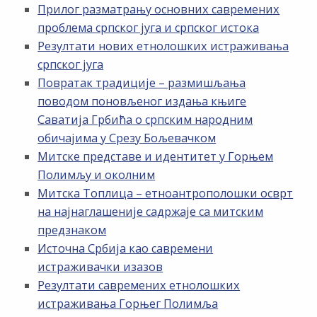
Прилог разматрању основних савремених
проблема српског југа и српског истока
Резултати нових етнолошких истраживања
српског југа
Повратак традиције – размишљања
поводом поновљеног издања књиге
Саватија Грбића о српским народним
обичајима у Срезу Бољевачком
Митске представе и идентитет у Горњем
Полимљу и околним
Митска Топлица – етноантрополошки осврт
на најнаглашеније садржаје са митским
предзнаком
Источна Србија као савремени
истраживачки изазов
Резултати савремених етнолошких
истраживања Горњег Полимља