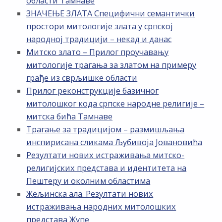
области Тамнаве
ЗНАЧЕЊЕ ЗЛАТА Специфични семантички
простори митологије злата у српској
народној традицији – некад и данас
Митско злато – Прилог проучавању
митологије трагања за златом на примеру
грађе из сврљишке области
Прилог реконструкције базичног
митолошког кода српске народне религије –
митска бића Тамнаве
Трагање за традицијом – размишљања
инспирисана сликама Љубивоја Јовановића
Резултати нових истраживања митско-
религијских представа и идентитета на
Пештеру и околним областима
Жељинска ала. Резултати нових
истраживања народних митолошких
представа Жупе