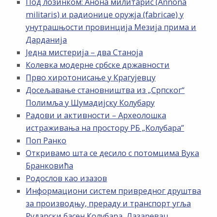
Под лозинком: Анона милитарис (Annona
militaris) и радионице оружја (fabricae) у
унутрашњости провинција Мезија прима и
Дарданија
Једна мистерија – два Станоја
Колевка модерне србске државности
Прво хиротонисање у Крагујевцу
Досељавање становништва из „Српског“
Полимља у Шумадијску Колубару
Радови и активности – Археолошка
истраживања на простору РБ „Kолубара”
Поп Ранко
Откривамо шта се десило с потомцима Вука
Бранковића
Родослов као изазов
Информациони систем привредног друштва
за производњу, прераду и транспорт угља
Рударски басен Колубара, Лазаревац