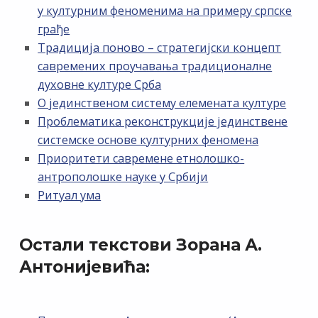
у културним феноменима на примеру српске
грађе
Традиција поново – стратегијски концепт
савремених проучавања традиционалне
духовне културе Срба
О јединственом систему елемената културе
Проблематика реконструкције јединствене
системске основе културних феномена
Приоритети савремене етнолошко-
антрополошке науке у Србији
Ритуал ума
Остали текстови Зорана А.
Антонијевића: