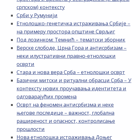
српском) контексту
Срби у Румунији
Етнолошко-генетичка истраживања Србије –
на примеру простора општине Сврљиг
Под лозинком: Темнић – тематски зборник
Верске слободе, Црна Гора и антисрбизам –
неки илустративни правно-етнолошки
осврти
Стара и нова вера Срба – етнолошки осврт
Базични митски и ритуални обрасци Срба – У
контексту нових проучавања идентитета и
одговарајућих промена
Осврт на феномен антисрбизма и неке
његове последице – важност, глобална
раширеност и опасност, контролисање
прошлости
Нова етнолошка истраживања Доњег