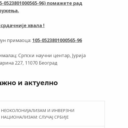
05-0523801000565-96) помажете рад
k
p
ружења.
јсрдачније хвала !
чун примаоца:
105-0523801000565-96
малац: Српски научни центар, Јурија
арина 227, 11070 Београд
ажно и актуелно
НЕОКОЛОНИЈАЛИЗАМ И ИНВЕРЗНИ
НАЦИОНАЛИЗАМ: СЛУЧАЈ СРБИЈЕ