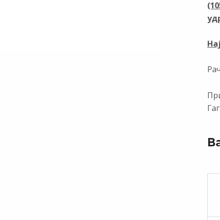
(1
уд
На
Ра
При
Гаг
В