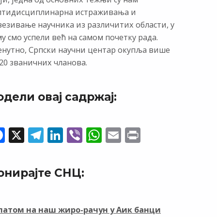
лтидисциплинарна истраживања и
везивање научника из различитих области, у
у смо успели већ на самом почетку рада.
енутно, Српски научни центар окупља више
20 званичних чланова.
одели овај садржај:
F
X
T
Li
Vi
W
E
Pr
ac
el
n
b
h
m
in
e
e
k
er
at
ai
t
онирајте СНЦ:
b
gr
e
s
l
o
a
dI
A
o
m
n
p
латом на наш жиро-рачун у Аик банци