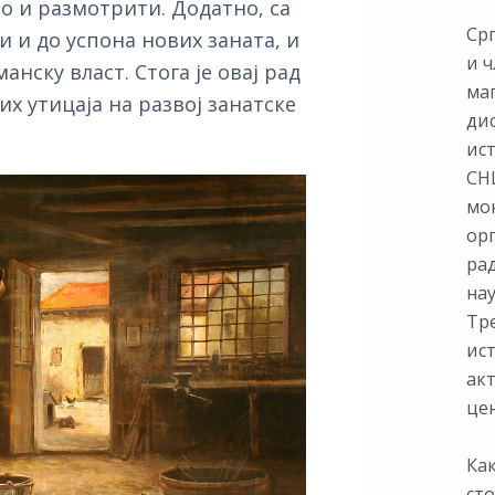
но и размотрити. Додатно, са
Ср
и и до успона нових заната, и
и ч
нску власт. Стога је овај рад
ма
х утицаја на развој занатске
ди
ис
СНЦ
мон
ор
ра
нау
Тр
ист
ак
цен
Как
сто