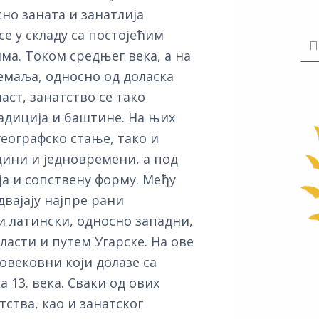
но заната и занатлија
е у складу са постојећим
ма. Током средњег века, а на
емаља, односно од доласка
аст, занатство се тако
радиција и баштине. На њих
географско стање, тако и
едини и једновремени, а под
ја и сопствену форму. Међу
двајају најпре рани
и латински, односно западни,
ласти и путем Угарске. На ове
овековни који долазе са
 13. века. Сваки од ових
тства, као и занатског