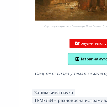
Илустраија преузета са Википедије: Albert Brument (born
Преузми текст 
Натраг на аут
Овај текст спада у тематске катего
Занимљива наука
ТЕМЕЉИ – разноврсна истражива