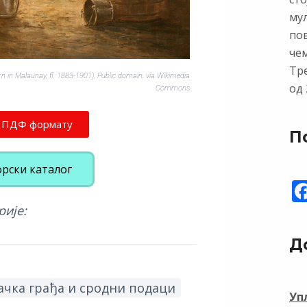
му
по
чем
Тр
 in Malaunay, fl. 1883-1901), Public domain, via Wikimedia
од 
Commons
у ПДФ формату
П
орски каталог
рије:
Д
чка грађа и сродни подаци
Уп