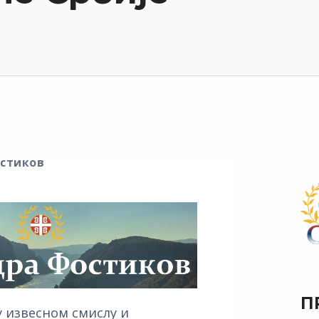
стиков
П
 у извесном смислу и