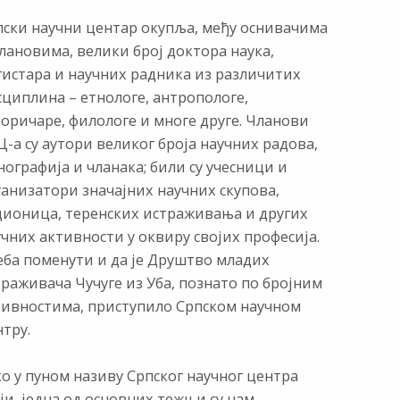
пски научни центар окупља, међу оснивачима
лановима, велики број доктора наука,
гистара и научних радника из различитих
сциплина – етнологе, антропологе,
торичаре, филологе и многе друге. Чланови
-а су аутори великог броја научних радова,
ографија и чланака; били су учесници и
ганизатори значајних научних скупова,
дионица, теренских истраживања и других
чних активности у оквиру својих професија.
еба поменути и да је Друштво младих
раживача Чучуге из Уба, познато по бројним
тивностима, приступило Српском научном
тру.
о у пуном називу Српског научног центра
ји, једна од основних тежњи су нам