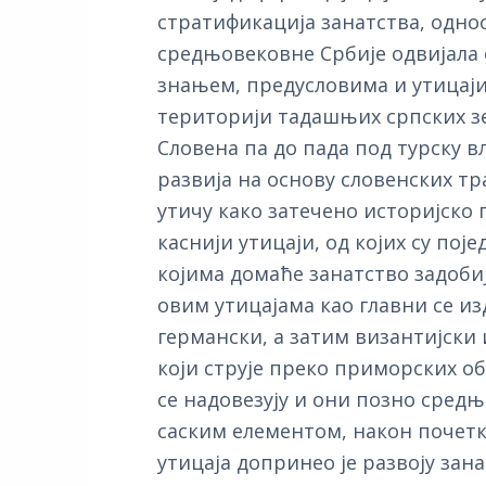
стратификација занатства, однос
средњовековне Србије одвијала с
знањем, предусловима и утицаји
територији тадашњих српских з
Словена па до пада под турску вл
развија на основу словенских т
утичу како затечено историјско 
каснији утицаји, од којих су пој
којима домаће занатство задоби
овим утицајама као главни се из
германски, а затим византијски 
који струје преко приморских об
се надовезују и они позно средњ
саским елементом, након почетка
утицаја допринео је развоју зана