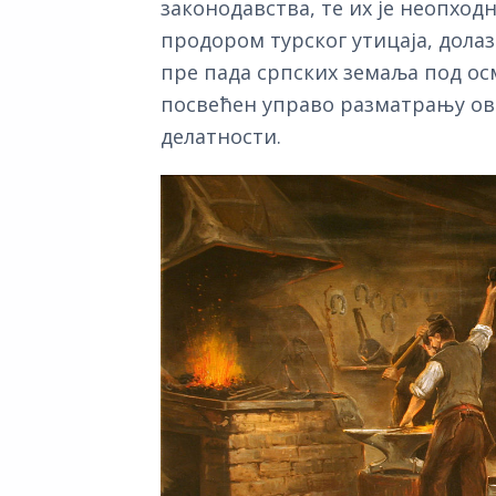
законодавства, те их је неопход
продором турског утицаја, долаз
пре пада српских земаља под осма
посвећен управо разматрању ови
делатности.