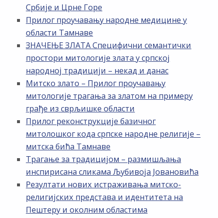
Србије и Црне Горе
Прилог проучавању народне медицине у
области Тамнаве
ЗНАЧЕЊЕ ЗЛАТА Специфични семантички
простори митологије злата у српској
народној традицији – некад и данас
Митско злато – Прилог проучавању
митологије трагања за златом на примеру
грађе из сврљишке области
Прилог реконструкције базичног
митолошког кода српске народне религије –
митска бића Тамнаве
Трагање за традицијом – размишљања
инспирисана сликама Љубивоја Јовановића
Резултати нових истраживања митско-
религијских представа и идентитета на
Пештеру и околним областима