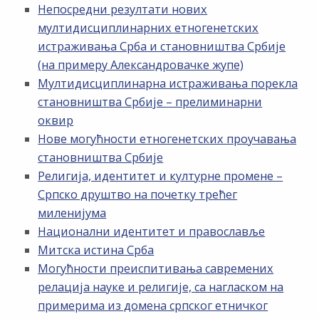
Непосредни резултати нових
мултидисциплинарних етногенетских
истраживања Срба и становништва Србије
(на примеру Александровачке жупе)
Мултидисциплинарна истраживања порекла
становништва Србије – прелиминарни
оквир
Нове могућности етногенетских проучавања
становништва Србије
Религија, идентитет и културне промене –
Српско друштво на почетку трећег
миленијума
Национални идентитет и православље
Митска истина Срба
Могућности преиспитивања савремених
релација науке и религије, са нагласком на
примерима из домена српског етничког