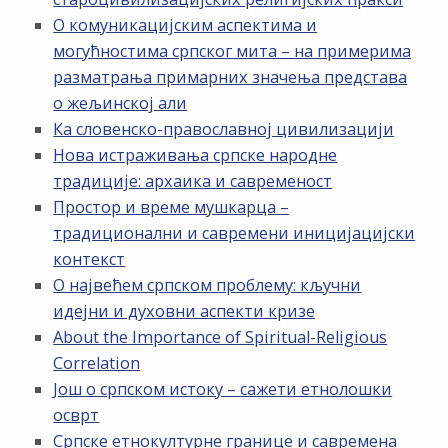
О комуникацијским аспектима и
могућностима српског мита – на примерима
разматрања примарних значења представа
о жељинској али
Ка словенско-православној цивилизацији
Нова истраживања српске народне
традиције: архаика и савременост
Простор и време мушкарца –
традиционални и савремени иницијацијски
контекст
О највећем српском проблему: кључни
идејни и духовни аспекти кризе
About the Importance of Spiritual-Religious
Correlation
Још о српском истоку – сажети етнолошки
осврт
Српске етнокултурне границе и савремена