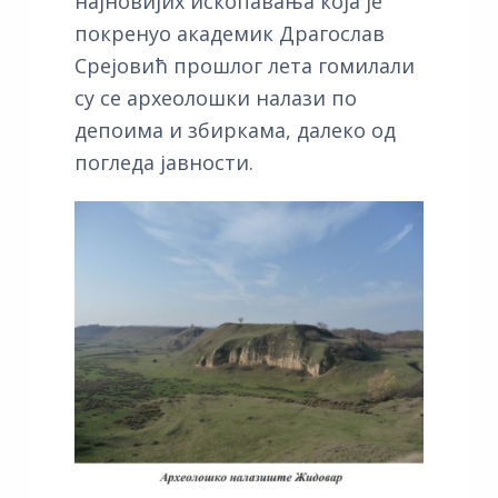
најновијих ископавања која је
покренуо академик Драгослав
Срејовић прошлог лета гомилали
су се археолошки налази по
депоима и збиркама, далеко од
погледа јавности.