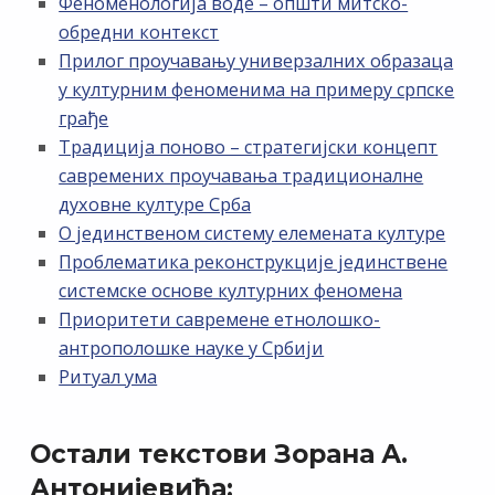
Феноменологија воде – општи митско-
обредни контекст
Прилог проучавању универзалних образаца
у културним феноменима на примеру српске
грађе
Традиција поново – стратегијски концепт
савремених проучавања традиционалне
духовне културе Срба
О јединственом систему елемената културе
Проблематика реконструкције јединствене
системске основе културних феномена
Приоритети савремене етнолошко-
антрополошке науке у Србији
Ритуал ума
Остали текстови Зорана А.
Антонијевића: