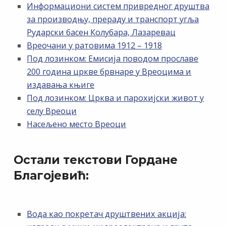
Информациони систем привредног друштва
за производњу, прераду и транспорт угља
Рударски басен Колубара, Лазаревац
Вреочани у ратовима 1912 – 1918
Под лозинком: Емисија поводом прославе
200 година цркве брвнаре у Вреоцима и
издавања књиге
Под лозинком: Црква и парохијски живот у
селу Вреоци
Насељено место Вреоци
Остали текстови Гордане
Благојевић:
Вода као покретач друштвених акција: