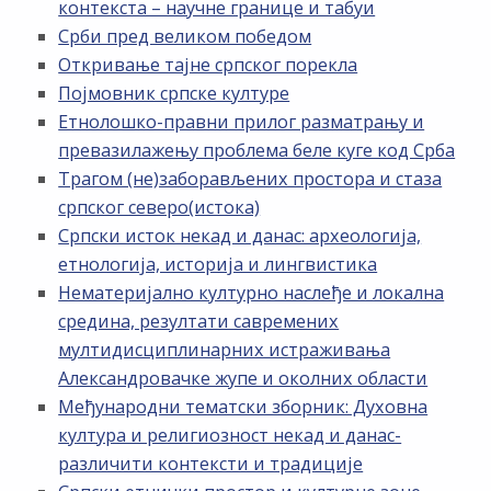
контекста – научне границе и табуи
Срби пред великом победом
Откривање тајне српског порекла
Појмовник српске културе
Етнолошко-правни прилог разматрању и
превазилажењу проблема беле куге код Срба
Трагом (не)заборављених простора и стаза
српског северо(истока)
Српски исток некад и данас: археологија,
етнологија, историја и лингвистика
Нематеријално културно наслеђе и локална
средина, резултати савремених
мултидисциплинарних истраживања
Александровачке жупе и околних области
Међународни тематски зборник: Духовна
култура и религиозност некад и данас-
различити контексти и традиције