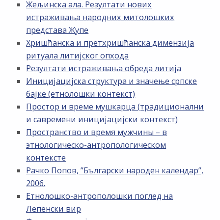
Жељинска ала. Резултати нових
истраживања народних митолошких
представа Жупе
Хришћанска и претхришћанска димензија
ритуала литијског опхода
Резултати истраживања обреда литија
Иницијацијска структура и значење српске
бајке (етнолошки контекст)
Простор и време мушкарца (традиционални
и савремени иницијацијски контекст)
Пространство и время мужчины – в
этнологическо-антропологическом
контексте
Рачко Попов, ”Български народен календар”,
2006.
Етнолошко-антрополошки поглед на
Лепенски вир