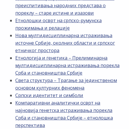
преиспитивања народних представа о
пореклу – старе истине и изазови
Етнолошки осврт на српско-румунска
прожимања и релације
Нова мултидисциплинарна истраживања
источне Србије, околних области и српског
етничког простора
Етнологија и генетика – Прелиминарна
мултидисциплинарна истраживања порекла
Срба и становништва Србије
Света структура – Трагање за јединственом
основом културних феномена
Српски идентитет и симболи
Компаративни аналитички осврт на
најновија генетска истраживања порекла
Срба и становништва Србије – етнолошка
перспектива