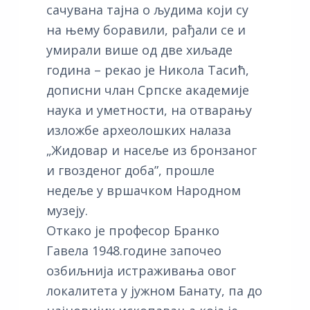
сачувана тајна о људима који су
на њему боравили, рађали се и
умирали више од две хиљаде
година – рекао је Никола Тасић,
дописни члан Српске академије
наука и уметности, на отварању
изложбе археолошких налаза
„Жидовар и насеље из бронзаног
и гвозденог доба”, прошле
недеље у вршачком Народном
музеју.
Откако је професор Бранко
Гавела 1948.године започео
озбиљнија истраживања овог
локалитета у јужном Банату, па до