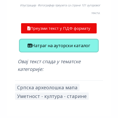
Илустрација Фотографија преузета са стране 101 ауторовог
текста.
Преузми текст у ПДФ формату
Натраг на ауторски каталог
Овај текст спада у тематске
категорије:
Српска археолошка мапа
Уметност - култура - старине