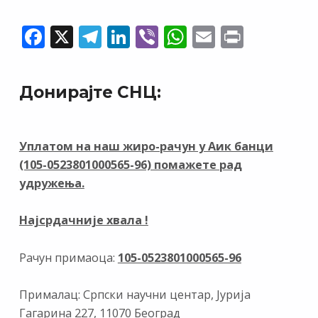
F
X
T
Li
Vi
W
E
Pr
ac
el
n
b
h
m
in
e
e
k
er
at
ai
t
Донирајте СНЦ:
b
gr
e
s
l
o
a
dI
A
o
m
n
p
Уплатом на наш жиро-рачун у Аик банци
(105-0523801000565-96) помажете рад
k
p
удружења.
Најсрдачније хвала !
Рачун примаоца:
105-0523801000565-96
Прималац: Српски научни центар, Јурија
Гагарина 227, 11070 Београд