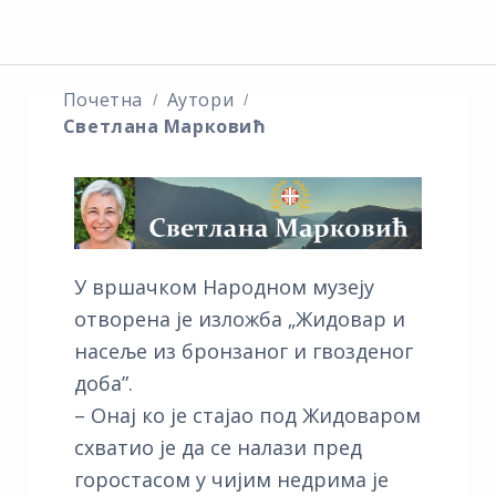
Почетна
Аутори
Светлана Марковић
У вршачком Народном музеју
отворена је изложба „Жидовар и
насеље из бронзаног и гвозденог
доба”.
– Онај ко је стајао под Жидоваром
схватио је да се налази пред
горостасом у чијим недрима је