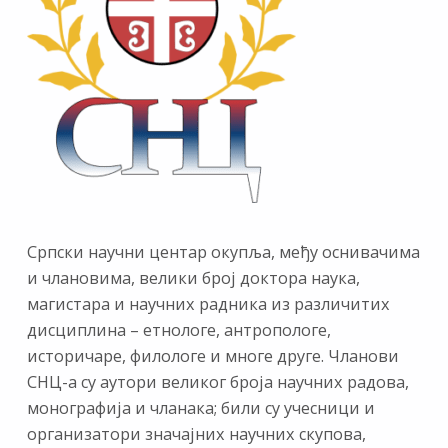
Српски научни центар окупља, међу оснивачима
и члановима, велики број доктора наука,
магистара и научних радника из различитих
дисциплина – етнологе, антропологе,
историчаре, филологе и многе друге. Чланови
СНЦ-а су аутори великог броја научних радова,
монографија и чланака; били су учесници и
организатори значајних научних скупова,