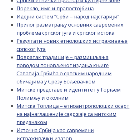
Српски етнички простор и културне зоне
Порекло, име и прапостојбина
Идејни систем ”Срби – народ најстарији”
Прилог разматрању основних савремених
проблема српског југа и српског истока
Резултати нових етнолошких истраживања
српског југа
Повратак традиције – размишљања
поводом поновљеног издања књиге
Саватија Грбића о српским народним
обичајима у Срезу Бољевачком
Митске представе и идентитет у Горњем
Полимљу и околним
Митска Топлица – етноантрополошки осврт
на најнаглашеније садржаје са митским
предзнаком
Источна Србија као савремени
истраживачки изазов