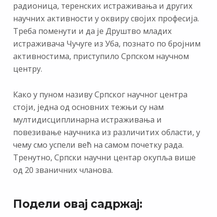
радионица, теренских истраживања и других
научних активности у оквиру својих професија.
Треба поменути и да је Друштво младих
истраживача Чучуге из Уба, познато по бројним
активностима, приступило Српском научном
центру.
Како у пуном називу Српског научног центра
стоји, једна од основних тежњи су нам
мултидисциплинарна истраживања и
повезивање научника из различитих области, у
чему смо успели већ на самом почетку рада.
Тренутно, Српски научни центар окупља више
од 20 званичних чланова.
Подели овај садржај: