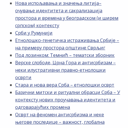
Нова испољавања и значења литија–
очување идентитета и сакрализација
простора и времена у београдском (и ширем
српском) контексту
Срби у Румунији
Етнолошко-генетичка истраживања Србије –
на примеру простора општине Сврљиг
Под лозинком: Темнић – тематски зборник
Верске слободе, Црна Гора и антисрбизам –
неки илустративни правно-етнолошки
осврти
Стара и нова вера Срба – етнолошки осврт
Базични митски и ритуални обрасци Срба – У
контексту нових проучавања идентитета и
одговарајућих промена
Осврт на феномен антисрбизма и неке
његове последице – важност, глобална