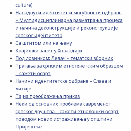
culture)
Нападнути идентитет и могућности одбране
– Мултидисциплинарна разматрања процеса
и начина деконструкције и реконструкције
српског идентитета
Са штитом или на њему
Крајишки завет у Холандији
Под лозинком: Левач – тематски зборник
Трагања за српским етногенетским образцем
– сажети осврт
Начини идентитетске одбране – Слава и
литије
Тајна преображења приказ
Неки од основних проблема савременог
српског друштва – сажети етнолошки осврт
поводом нових истраживања у општини
Пријепоље