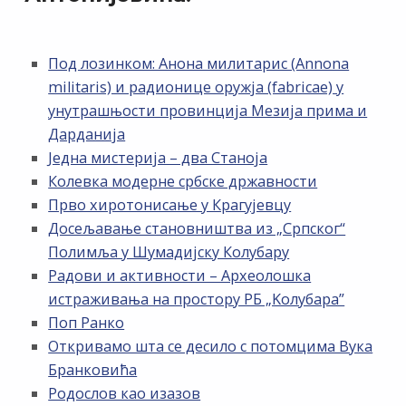
Под лозинком: Анона милитарис (Annona
militaris) и радионице оружја (fabricae) у
унутрашњости провинција Мезија прима и
Дарданија
Једна мистерија – два Станоја
Колевка модерне србске државности
Прво хиротонисање у Крагујевцу
Досељавање становништва из „Српског“
Полимља у Шумадијску Колубару
Радови и активности – Археолошка
истраживања на простору РБ „Kолубара”
Поп Ранко
Откривамо шта се десило с потомцима Вука
Бранковића
Родослов као изазов