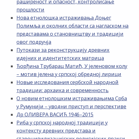
раширеност и опасност, контролисање
прошлости
Нова етнолошка истраживања Доњег
Полимља и околних области са нагласком на
представама о становништву и традицији
овог подручја
Путокази за реконструкцију древних
идејних и идентитетских матрица
Ђорђина Трубарац Матић, У јеленовом колу
– мотив јелена у српској обредној лирици
Новые исследования сербской народной
традиции: архаика и современность
О новим етнолошким истраживањима Срба
у Румунији – уводни приступ и перспективе
Др ОЛИВЕРА ВАСИЋ 1946–2015
Риба у српској народној традицији у
контексту древних представа и
староцивилизацијских религијских пракси