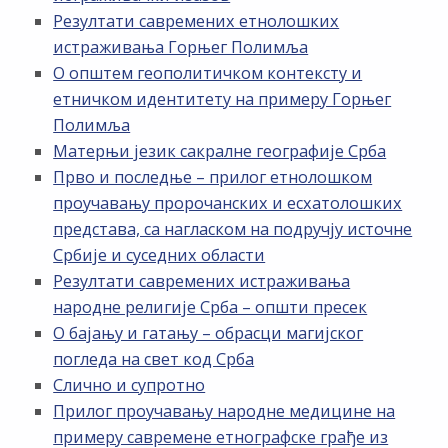
Резултати савремених етнолошких
истраживања Горњег Полимља
О општем геополитичком контексту и
етничком идентитету на примеру Горњег
Полимља
Матерњи језик сакралне географије Срба
Прво и последње – прилог етнолошком
проучавању пророчанских и есхатолошких
представа, са нагласком на подручју источне
Србије и суседних области
Резултати савремених истраживања
народне религије Срба – општи пресек
О бајању и гатању – обрасци магијског
погледа на свет код Срба
Слично и супротно
Прилог проучавању народне медицине на
примеру савремене етнографске грађе из