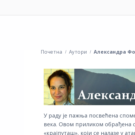
Почетна
Аутори
Александра Фо
У раду је пажња посвећена спом
века. Овом приликом обрађена 
«крајпуташ», који се налазе у ат