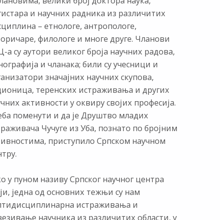
лановима, велики број доктора наука,
гистара и научних радника из различитих
сциплина – етнологе, антропологе,
торичаре, филологе и многе друге. Чланови
-а су аутори великог броја научних радова,
ографија и чланака; били су учесници и
ганизатори значајних научних скупова,
дионица, теренских истраживања и других
чних активности у оквиру својих професија.
еба поменути и да је Друштво младих
раживача Чучуге из Уба, познато по бројним
тивностима, приступило Српском научном
тру.
о у пуном називу Српског научног центра
ји, једна од основних тежњи су нам
лтидисциплинарна истраживања и
везивање научника из различитих области, у