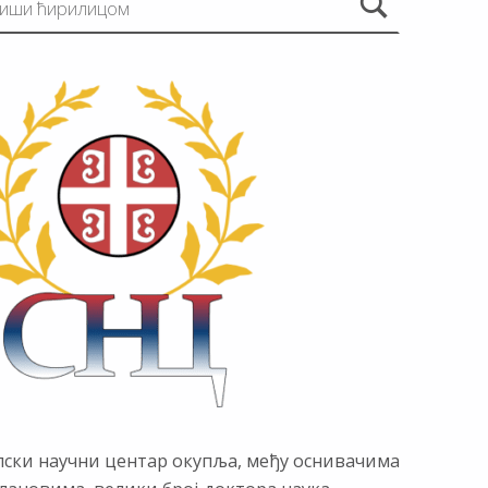
пски научни центар окупља, међу оснивачима