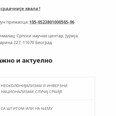
јсрдачније хвала !
чун примаоца:
105-0523801000565-96
малац: Српски научни центар, Јурија
арина 227, 11070 Београд
ажно и актуелно
НЕОКОЛОНИЈАЛИЗАМ И ИНВЕРЗНИ
НАЦИОНАЛИЗАМ: СЛУЧАЈ СРБИЈЕ
СА ШТИТОМ ИЛИ НА ЊЕМУ