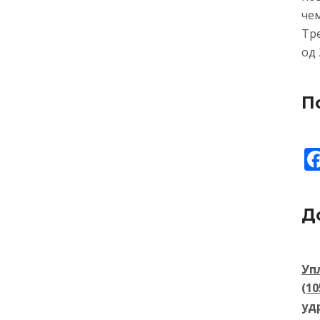
чем
Тр
од 
П
Д
Уп
(1
уд