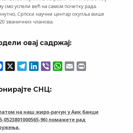
у смо успели већ на самом почетку рада.
енутно, Српски научни центар окупља више
20 званичних чланова.
одели овај садржај:
F
X
T
Li
Vi
W
E
Pr
ac
el
n
b
h
m
in
e
e
k
er
at
ai
t
онирајте СНЦ:
b
gr
e
s
l
o
a
dI
A
o
m
n
p
латом на наш жиро-рачун у Аик банци
05-0523801000565-96) помажете рад
k
p
ружења.