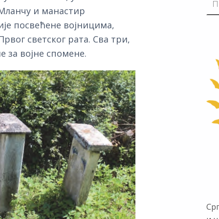
 Мланчу и манастир
ије посвећене војницима,
рвог светског рата. Сва три,
е за војне спомене.
Ср