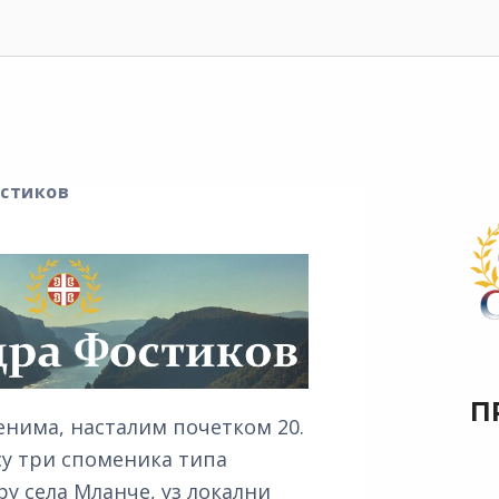
стиков
П
енима, насталим почетком 20.
су три споменика типа
ару села Мланче, уз локални