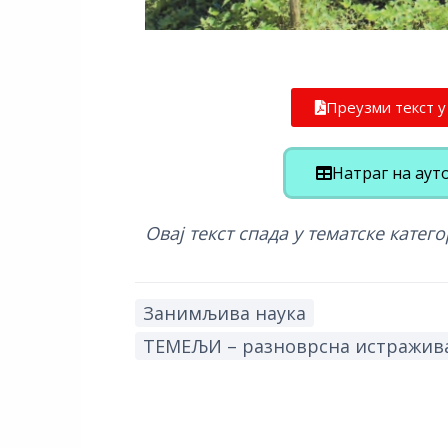
Преузми текст 
Натраг на аут
Овај текст спада у тематске катего
Занимљива наука
ТЕМЕЉИ – разноврсна истражива