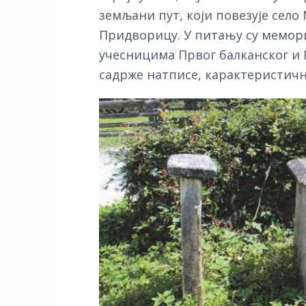
земљани пут, који повезује село
Придворицу. У питању су мемор
учесницима Првог балканског и П
садрже натписе, карактеристичн