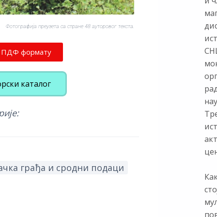
и ч
ма
ди
Фотографија преузета са стране 48 ауторовог текста.
ис
СНЦ
у ПДФ формату
мон
ор
орски каталог
ра
нау
рије:
Тр
ист
ак
цен
чка грађа и сродни подаци
Как
сто
му
по