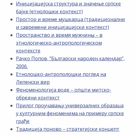
Иницијацијска структура и значење српске
бајке (етнолошки контекст)
Простор и време мушкарца (традиционални
и савремени иницијацијски контекст)
Пространство и время мужчины – в
этнологическо-антропологическом
контексте
Рачко Попов, ”Български народен календар”,
2006.
Етнолошко-антрополошки поглед на
Лепенски вир
Феноменологија воде – општи митско-
обредни контекст
Прилог проучавању универзалних образаца
у културним феноменима на примеру српске
грађе
Традиција поново – стратегијски концепт