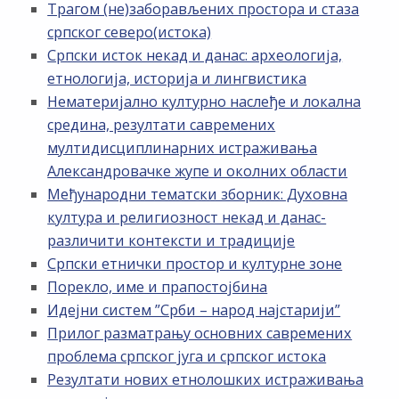
Трагом (не)заборављених простора и стаза
српског северо(истока)
Српски исток некад и данас: археологија,
етнологија, историја и лингвистика
Нематеријално културно наслеђе и локална
средина, резултати савремених
мултидисциплинарних истраживања
Александровачке жупе и околних области
Међународни тематски зборник: Духовна
култура и религиозност некад и данас-
различити контексти и традиције
Српски етнички простор и културне зоне
Порекло, име и прапостојбина
Идејни систем ”Срби – народ најстарији”
Прилог разматрању основних савремених
проблема српског југа и српског истока
Резултати нових етнолошких истраживања