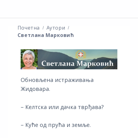
Почетна
Аутори
Светлана Марковић
Обновљена истраживања
Жидовара.
– Келтска или дачка тврђава?
– Куће од прућа и земље.