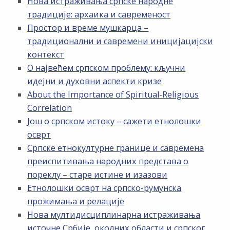
Нова истраживања српске народне
традиције: архаика и савременост
Простор и време мушкарца –
традиционални и савремени иницијацијски
контекст
О највећем српском проблему: кључни
идејни и духовни аспекти кризе
About the Importance of Spiritual-Religious
Correlation
Још о српском истоку – сажети етнолошки
осврт
Српске етнокултурне границе и савремена
преиспитивања народних представа о
пореклу – старе истине и изазови
Етнолошки осврт на српско-румунска
прожимања и релације
Нова мултидисциплинарна истраживања
источне Србије, околних области и српског