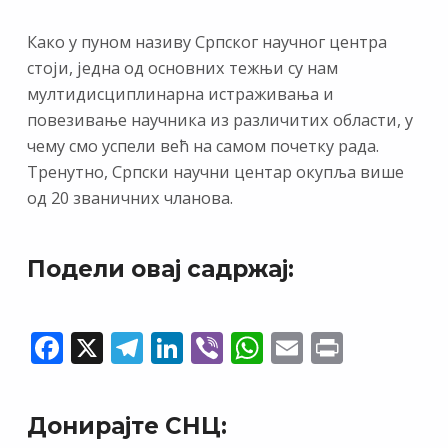
Како у пуном називу Српског научног центра
стоји, једна од основних тежњи су нам
мултидисциплинарна истраживања и
повезивање научника из различитих области, у
чему смо успели већ на самом почетку рада.
Тренутно, Српски научни центар окупља више
од 20 званичних чланова.
Подели овај садржај:
F
X
T
Li
Vi
W
E
Pr
ac
el
n
b
h
m
in
e
e
k
er
at
ai
t
Донирајте СНЦ:
b
gr
e
s
l