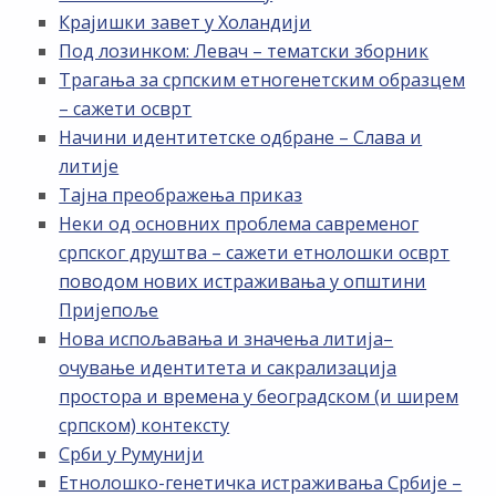
Крајишки завет у Холандији
Под лозинком: Левач – тематски зборник
Трагања за српским етногенетским образцем
– сажети осврт
Начини идентитетске одбране – Слава и
литије
Тајна преображења приказ
Неки од основних проблема савременог
српског друштва – сажети етнолошки осврт
поводом нових истраживања у општини
Пријепоље
Нова испољавања и значења литија–
очување идентитета и сакрализација
простора и времена у београдском (и ширем
српском) контексту
Срби у Румунији
Етнолошко-генетичка истраживања Србије –