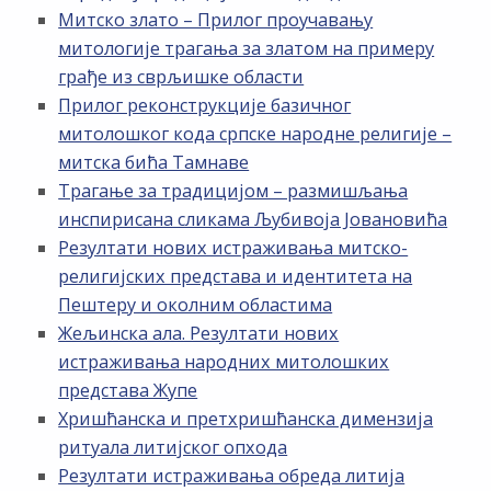
Митско злато – Прилог проучавању
митологије трагања за златом на примеру
грађе из сврљишке области
Прилог реконструкције базичног
митолошког кода српске народне религије –
митска бића Тамнаве
Трагање за традицијом – размишљања
инспирисана сликама Љубивоја Јовановића
Резултати нових истраживања митско-
религијских представа и идентитета на
Пештеру и околним областима
Жељинска ала. Резултати нових
истраживања народних митолошких
представа Жупе
Хришћанска и претхришћанска димензија
ритуала литијског опхода
Резултати истраживања обреда литија