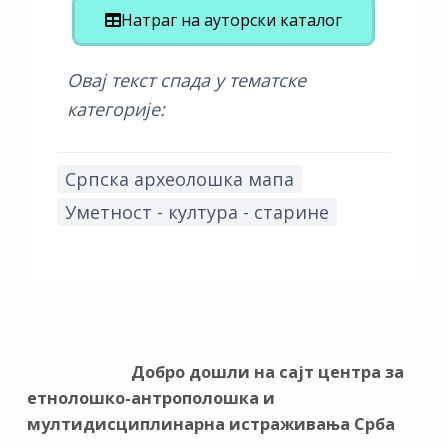
Натраг на ауторски каталог
Овај текст спада у тематске
категорије:
Српска археолошка мапа
Уметност - култура - старине
Добро дошли на сајт центра за
етнолошко-антрополошка и
мултидисциплинарна истраживања Срба