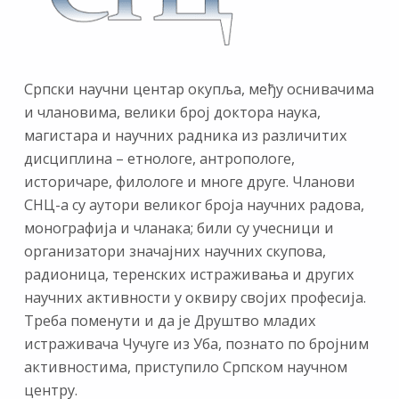
Српски научни центар окупља, међу оснивачима
и члановима, велики број доктора наука,
магистара и научних радника из различитих
дисциплина – етнологе, антропологе,
историчаре, филологе и многе друге. Чланови
СНЦ-а су аутори великог броја научних радова,
монографија и чланака; били су учесници и
организатори значајних научних скупова,
радионица, теренских истраживања и других
научних активности у оквиру својих професија.
Треба поменути и да је Друштво младих
истраживача Чучуге из Уба, познато по бројним
активностима, приступило Српском научном
центру.