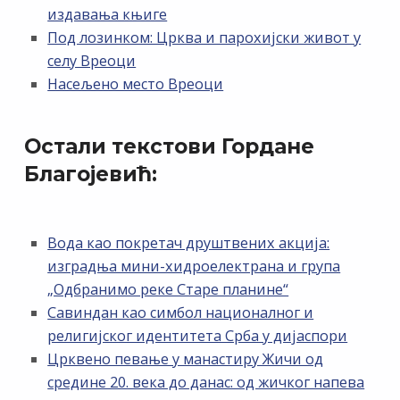
издавања књиге
Под лозинком: Црква и парохијски живот у
селу Вреоци
Насељено место Вреоци
Остали текстови Гордане
Благојевић:
Вода као покретач друштвених акција:
изградња мини-хидроелектрана и група
„Одбранимо реке Старе планине“
Савиндан као симбол националног и
религијског идентитета Срба у дијаспори
Црквено певање у манастиру Жичи од
средине 20. века до данас: од жичког напева