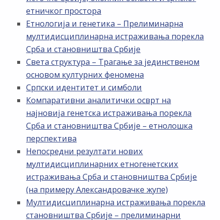
етничког простора
Етнологија и генетика – Прелиминарна
мултидисциплинарна истраживања порекла
Срба и становништва Србије
Света структура – Трагање за јединственом
основом културних феномена
Српски идентитет и симболи
Компаративни аналитички осврт на
најновија генетска истраживања порекла
Срба и становништва Србије – етнолошка
перспектива
Непосредни резултати нових
мултидисциплинарних етногенетских
истраживања Срба и становништва Србије
(на примеру Александровачке жупе)
Мултидисциплинарна истраживања порекла
становништва Србије – прелиминарни