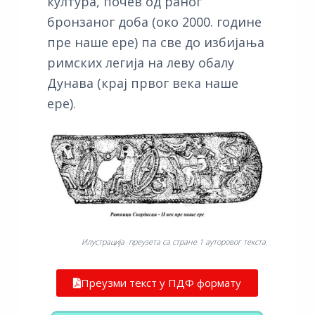
култура, почев од раног
бронзаног доба (око 2000. године
пре наше ере) па све до избијања
римских легија на леву обалу
Дунава (крај првог века наше
ере).
Илустрација преузета са стране 1 ауторовог текста.
Преузми текст у ПДФ формату