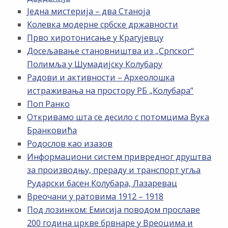
Једна мистерија – два Станоја
Колевка модерне србске државности
Прво хиротонисање у Крагујевцу
Досељавање становништва из „Српског“
Полимља у Шумадијску Колубару
Радови и активности – Археолошка
истраживања на простору РБ „Kолубара”
Поп Ранко
Откривамо шта се десило с потомцима Вука
Бранковића
Родослов као изазов
Информациони систем привредног друштва
за производњу, прераду и транспорт угља
Рударски басен Колубара, Лазаревац
Вреочани у ратовима 1912 – 1918
Под лозинком: Емисија поводом прославе
200 година цркве брвнаре у Вреоцима и