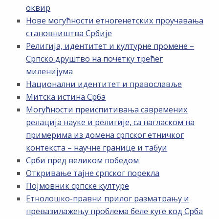
оквир
Нове могућности етногенетских проучавања
становништва Србије
Религија, идентитет и културне промене –
Српско друштво на почетку трећег
миленијума
Национални идентитет и православље
Митска истина Срба
Могућности преиспитивања савремених
релација науке и религије, са нагласком на
примерима из домена српског етничког
контекста – научне границе и табуи
Срби пред великом победом
Откривање тајне српског порекла
Појмовник српске културе
Етнолошко-правни прилог разматрању и
превазилажењу проблема беле куге код Срба