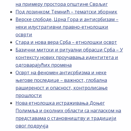
на примеру простора општине Сврљиг
Под лозинком: Темнић – тематски зборник
Верске слободе, Црна Гора и антисрбизам –
неки илустративни правно-етнолошки
осврти
Стара и нова вера Срба – етнолошки осврт
Базични митски и ритуални обрасци Срба – У
контексту нових проучавања идентитета и
одговарајућих промена
Осврт на феномен антисрбизма и неке
његове последице – важност, глобална
раширеност и опасност, контролисање
прошлости
Нова етнолошка истраживања Доњег
Полимља и околних области са нагласком на
представама о становништву и традицији
овог подручја