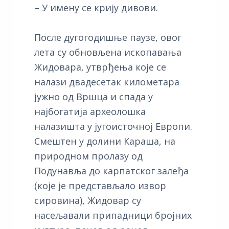
– У имену се крију дивови.
После дугогодишње паузе, овог
лета су обновљена ископавања
Жидовара, утврђења које се
налази двадесетак километара
јужно од Вршца и спада у
најбогатија археолошка
налазишта у југоисточној Европи.
Смештен у долини Караша, на
природном пролазу од
Подунавља до карпатског залеђа
(које је представљало извор
сировина), Жидовар су
насељавали припадници бројних