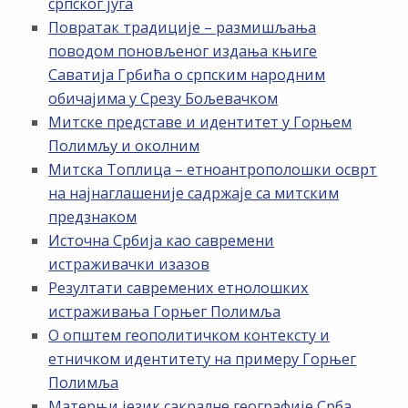
српског југа
Повратак традиције – размишљања
поводом поновљеног издања књиге
Саватија Грбића о српским народним
обичајима у Срезу Бољевачком
Митске представе и идентитет у Горњем
Полимљу и околним
Митска Топлица – етноантрополошки осврт
на најнаглашеније садржаје са митским
предзнаком
Источна Србија као савремени
истраживачки изазов
Резултати савремених етнолошких
истраживања Горњег Полимља
О општем геополитичком контексту и
етничком идентитету на примеру Горњег
Полимља
Матерњи језик сакралне географије Срба