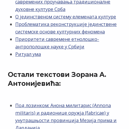
савремених проучавања традиционалне
духовне културе Срба
О јединственом систему елемената културе
Проблематика реконструкције јединствене
системске основе културних феномена
Приоритети савремене етнолошко-
антрополошке науке у Србији
Ритуал ума
Остали текстови Зорана А.
Антонијевића:
Под лозинком: Анона милитарис (Annona
militaris) и радионице оружја (fabricae) у
унутрашњости провинција Мезија прима и
Дарданија