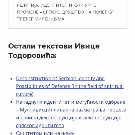
РЕЛИГИЈА, ИДЕНТИТЕТ И КУЛТУРНЕ
ПРОМЕНЕ – СРПСКО ДРУШТВО НА ПОЧЕТКУ
ТРЕЋЕГ МИЛЕНИЈУМА
Остали текстови Ивице
Тодоровића:
Deconstruction of Serbian Identity and
Possibilities of Defense (in the field of spiritual
culture)
Нападнути идентитет и могућности одбране
– Мултидисциплинарна разматрања процеса
и начина деконструкције и реконструкције
српског идентитета
Са штитом или на њему