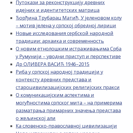
Путокази за реконструкцију древних
идејних и идентитетских матрица
Ђорђина Трубарац Матић, У јеленовом колу
– мотив јелена у српској обредној лирици
Новые исследования сербской народной
традиции: архаика и современность
О новим етнолошким истраживањима Срба
у Румунији – уводни приступ и перспективе
Др ОЛИВЕРА ВАСИЋ 1946–2015
Риба у српској народној традицији у
контексту древних представа и
староцивилизацијских религијских пракси
О комуникацијским аспектима и
могућностима српског мита – на примерима
разматрања примарних значења представа
о жељинској али
Ка словенско-православној цивилизацији