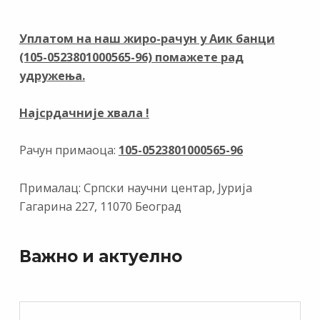
o
a
dI
A
o
m
n
p
Уплатом на наш жиро-рачун у Аик банци
(105-0523801000565-96) помажете рад
k
p
удружења.
Најсрдачније хвала !
Рачун примаоца:
105-0523801000565-96
Прималац: Српски научни центар, Јурија
Гагарина 227, 11070 Београд
Важно и актуелно