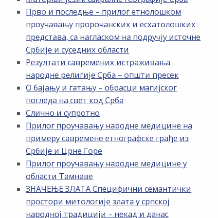
Прво и последње – прилог етнолошком
проучавању пророчанских и есхатолошких
представа, са нагласком на подручју источне
Србије и суседних области
Резултати савремених истраживања
народне религије Срба – општи пресек
О бајању и гатању – обрасци магијског
погледа на свет код Срба
Слично и супротно
Прилог проучавању народне медицине на
примеру савремене етнографске грађе из
Србије и Црне Горе
Прилог проучавању народне медицине у
области Тамнаве
ЗНАЧЕЊЕ ЗЛАТА Специфични семантички
простори митологије злата у српској
народној традицији – некад и данас