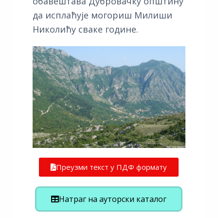
обавештава Дубровачку општину
да исплаћује могориш Милиши
Николићу сваке године.
Преузми текст у ПДФ формату
Натраг на ауторски каталог