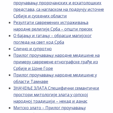
проучавању пророчанских и есхатолошких
представа, са нагласком на подручју источне
Србије и суседних области
Резултати савремених истраживања
народне религије Срба – општи пресек
О бајању и гатању – обрасци магијског
погледа на свет код Срба
Слично и супротно
Прилог проучавању народне медицине на
примеру савремене етнографске грађе из
Србије и Црне Горе
Прилог проучавању народне медицине у
области Тамнаве
ЗНАЧЕЊЕ ЗЛАТА Специфични семантички
простори митологије злата у српској
народној традицији – некад и данас
Митско злато – Прилог проучавању