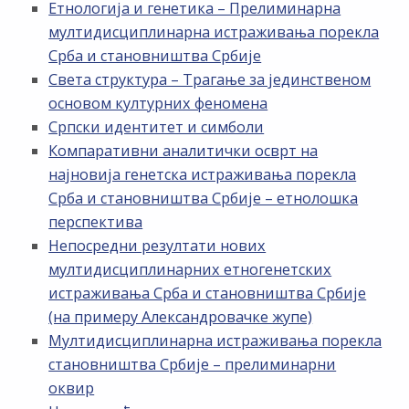
Етнологија и генетика – Прелиминарна
мултидисциплинарна истраживања порекла
Срба и становништва Србије
Света структура – Трагање за јединственом
основом културних феномена
Српски идентитет и симболи
Компаративни аналитички осврт на
најновија генетска истраживања порекла
Срба и становништва Србије – етнолошка
перспектива
Непосредни резултати нових
мултидисциплинарних етногенетских
истраживања Срба и становништва Србије
(на примеру Александровачке жупе)
Мултидисциплинарна истраживања порекла
становништва Србије – прелиминарни
оквир