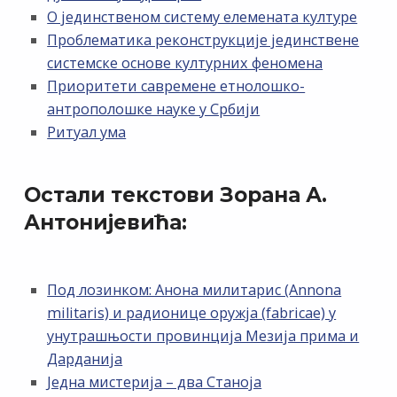
О јединственом систему елемената културе
Проблематика реконструкције јединствене
системске основе културних феномена
Приоритети савремене етнолошко-
антрополошке науке у Србији
Ритуал ума
Остали текстови Зорана А.
Антонијевића:
Под лозинком: Анона милитарис (Annona
militaris) и радионице оружја (fabricae) у
унутрашњости провинција Мезија прима и
Дарданија
Једна мистерија – два Станоја