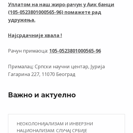
o
m
n
p
Уплатом на наш жиро-рачун у Аик банци
(105-0523801000565-96) помажете рад
k
p
удружења.
Најсрдачније хвала !
Рачун примаоца:
105-0523801000565-96
Прималац: Српски научни центар, Јурија
Гагарина 227, 11070 Београд
Важно и актуелно
НЕОКОЛОНИЈАЛИЗАМ И ИНВЕРЗНИ
НАЦИОНАЛИЗАМ: СЛУЧАЈ СРБИЈЕ