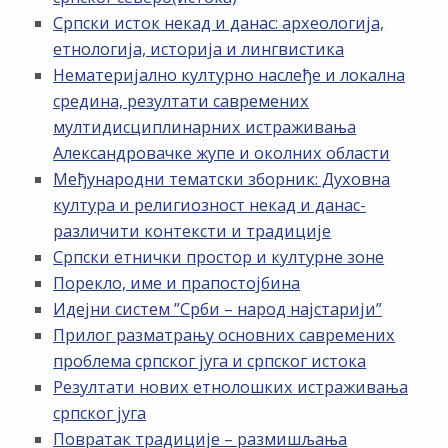
Српски исток некад и данас: археологија,
етнологија, историја и лингвистика
Нематеријално културно наслеђе и локална
средина, резултати савремених
мултидисциплинарних истраживања
Александровачке жупе и околних области
Међународни тематски зборник: Духовна
култура и религиозност некад и данас-
различити контексти и традиције
Српски етнички простор и културне зоне
Порекло, име и прапостојбина
Идејни систем ”Срби – народ најстарији”
Прилог разматрању основних савремених
проблема српског југа и српског истока
Резултати нових етнолошких истраживања
српског југа
Повратак традиције – размишљања