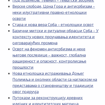
Под лозинком: Темнић – тематски зборник
Верске слободе, Црна Гора и антисрбизам –
неки илустративни правно-етнолошки
осврти
Стара и нова вера Срба – етнолошки осврт
Базични митски и ритуални обрасци Срба – У
контексту нових проучавања идентитета и
одговарајућих промена
Осврт на феномен антисрбизма и неке
његове последице – важност, глобална
раширеност и опасност, контролисање
прошлости
Нова етнолошка истраживања Доњег
Полимља и околних области са нагласком на
представама о становништву и традицији
овог подручја
Путокази за реконструкцију древних
идејних и идентитетских матрица