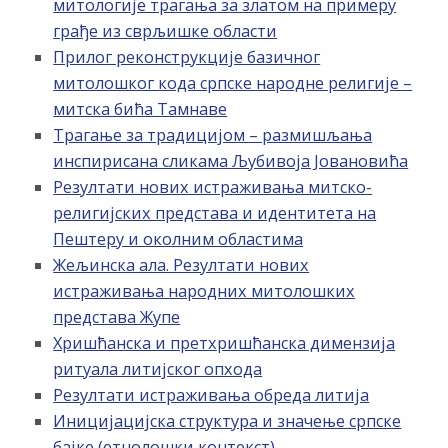
митологије трагања за златом на примеру
грађе из сврљишке области
Прилог реконструкције базичног
митолошког кода српске народне религије –
митска бића Тамнаве
Трагање за традицијом – размишљања
инспирисана сликама Љубивоја Јовановића
Резултати нових истраживања митско-
религијских представа и идентитета на
Пештеру и околним областима
Жељинска ала. Резултати нових
истраживања народних митолошких
представа Жупе
Хришћанска и претхришћанска димензија
ритуала литијског опхода
Резултати истраживања обреда литија
Иницијацијска структура и значење српске
бајке (етнолошки контекст)