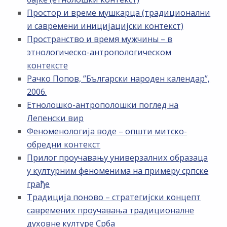
Простор и време мушкарца (традиционални
и савремени иницијацијски контекст)
Пространство и время мужчины – в
этнологическо-антропологическом
контексте
Рачко Попов, ”Български народен календар”,
2006.
Етнолошко-антрополошки поглед на
Лепенски вир
Феноменологија воде – општи митско-
обредни контекст
Прилог проучавању универзалних образаца
у културним феноменима на примеру српске
грађе
Традиција поново – стратегијски концепт
савремених проучавања традиционалне
духовне културе Срба