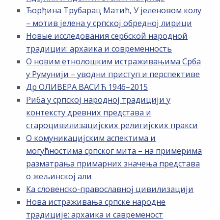
Ђорђина Трубарац Матић, У јеленовом колу
– мотив јелена у српској обредној лирици
Новые исследования сербской народной
традиции: архаика и современность
О новим етнолошким истраживањима Срба
у Румунији – уводни приступ и перспективе
Др ОЛИВЕРА ВАСИЋ 1946–2015
Риба у српској народној традицији у
контексту древних представа и
староцивилизацијских религијских пракси
О комуникацијским аспектима и
могућностима српског мита – на примерима
разматрања примарних значења представа
о жељинској али
Ка словенско-православној цивилизацији
Нова истраживања српске народне
традиције: архаика и савременост