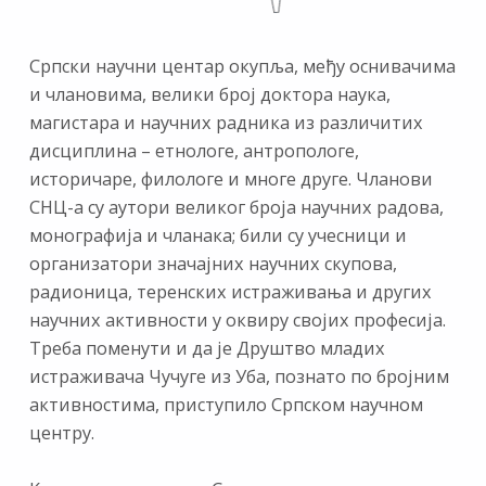
Српски научни центар окупља, међу оснивачима
и члановима, велики број доктора наука,
магистара и научних радника из различитих
дисциплина – етнологе, антропологе,
историчаре, филологе и многе друге. Чланови
СНЦ-а су аутори великог броја научних радова,
монографија и чланака; били су учесници и
организатори значајних научних скупова,
радионица, теренских истраживања и других
научних активности у оквиру својих професија.
Треба поменути и да је Друштво младих
истраживача Чучуге из Уба, познато по бројним
активностима, приступило Српском научном
центру.