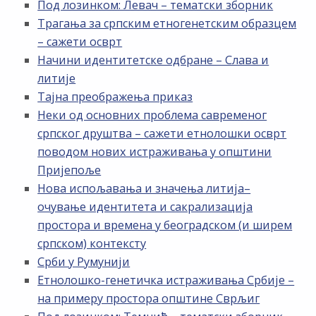
Под лозинком: Левач – тематски зборник
Трагања за српским етногенетским образцем
– сажети осврт
Начини идентитетске одбране – Слава и
литије
Тајна преображења приказ
Неки од основних проблема савременог
српског друштва – сажети етнолошки осврт
поводом нових истраживања у општини
Пријепоље
Нова испољавања и значења литија–
очување идентитета и сакрализација
простора и времена у београдском (и ширем
српском) контексту
Срби у Румунији
Етнолошко-генетичка истраживања Србије –
на примеру простора општине Сврљиг