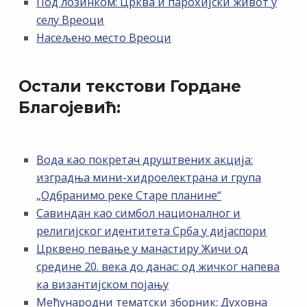
Под лозинком: Црква и парохијски живот у
селу Вреоци
Насељено место Вреоци
Остали текстови Гордане
Благојевић:
Вода као покретач друштвених акција:
изградња мини-хидроелектрана и група
„Одбранимо реке Старе планине“
Савиндан као симбол националног и
религијског идентитета Срба у дијаспори
Црквено певање у манастиру Жичи од
средине 20. века до данас: од жичког напева
ка византијском појању
Међународни тематски зборник: Духовна