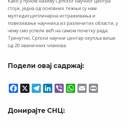
Како у пуном називу Српског научног центра
стоји, једна од основних тежњи су нам
мултидисциплинарна истраживања и
повезивање научника из различитих области, у
чему смо успели већ на самом почетку рада.
Тренутно, Српски научни центар окупља више
од 20 званичних чланова.
Подели овај садржај:
F
X
T
Li
Vi
W
E
Pr
ac
el
n
b
h
m
in
e
e
k
er
at
ai
t
Донирајте СНЦ:
b
gr
e
s
l
o
a
dI
A