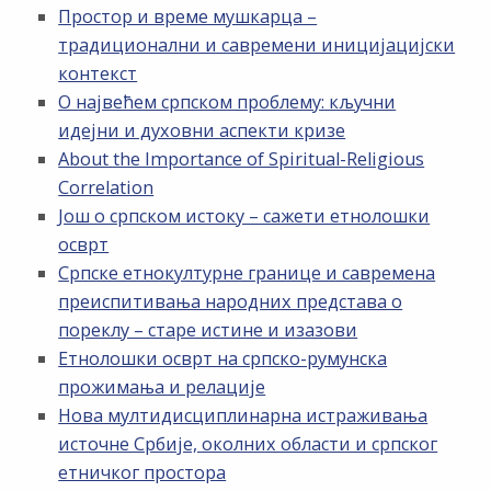
Простор и време мушкарца –
традиционални и савремени иницијацијски
контекст
О највећем српском проблему: кључни
идејни и духовни аспекти кризе
About the Importance of Spiritual-Religious
Correlation
Још о српском истоку – сажети етнолошки
осврт
Српске етнокултурне границе и савремена
преиспитивања народних представа о
пореклу – старе истине и изазови
Етнолошки осврт на српско-румунска
прожимања и релације
Нова мултидисциплинарна истраживања
источне Србије, околних области и српског
етничког простора