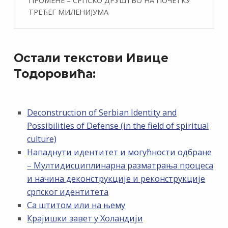
ПРОМЕНЕ – СРПСКО ДРУШТВО НА ПОЧЕТКУ
ТРЕЋЕГ МИЛЕНИЈУМА
Остали текстови Ивице
Тодоровића:
Deconstruction of Serbian Identity and
Possibilities of Defense (in the field of spiritual
culture)
Нападнути идентитет и могућности одбране
– Мултидисциплинарна разматрања процеса
и начина деконструкције и реконструкције
српског идентитета
Са штитом или на њему
Крајишки завет у Холандији