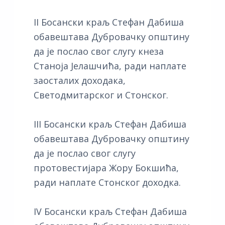
II Босански краљ Стефан Дабиша
обавештава Дубровачку општину
да је послао свог слугу кнеза
Станоја Јелашчића, ради наплате
заосталих доходака,
Светодмитарског и Стонског.
III Босански краљ Стефан Дабиша
обавештава Дубровачку општину
да је послао свог слугу
протовестијара Жору Бокшића,
ради наплате Стонског доходка.
IV Босански краљ Стефан Дабиша