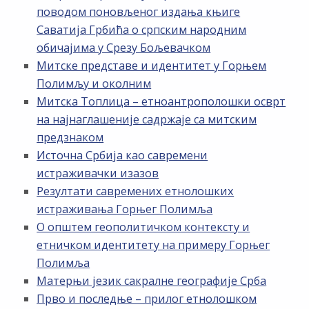
поводом поновљеног издања књиге
Саватија Грбића о српским народним
обичајима у Срезу Бољевачком
Митске представе и идентитет у Горњем
Полимљу и околним
Митска Топлица – етноантрополошки осврт
на најнаглашеније садржаје са митским
предзнаком
Источна Србија као савремени
истраживачки изазов
Резултати савремених етнолошких
истраживања Горњег Полимља
О општем геополитичком контексту и
етничком идентитету на примеру Горњег
Полимља
Матерњи језик сакралне географије Срба
Прво и последње – прилог етнолошком