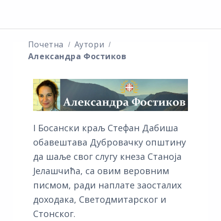
Почетна
Аутори
Александра Фостиков
I Босански краљ Стефан Дабиша
обавештава Дубровачку општину
да шаље свог слугу кнеза Станоја
Јелашчића, са овим веровним
писмом, ради наплате заосталих
доходака, Светодмитарског и
Стонског.