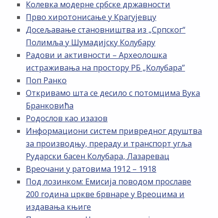
Колевка модерне србске државности
Прво хиротонисање у Крагујевцу
Досељавање становништва из „Српског“
Полимља у Шумадијску Колубару
Радови и активности – Археолошка
истраживања на простору РБ „Kолубара”
Поп Ранко
Откривамо шта се десило с потомцима Вука
Бранковића
Родослов као изазов
Информациони систем привредног друштва
за производњу, прераду и транспорт угља
Рударски басен Колубара, Лазаревац
Вреочани у ратовима 1912 – 1918
Под лозинком: Емисија поводом прославе
200 година цркве брвнаре у Вреоцима и
издавања књиге