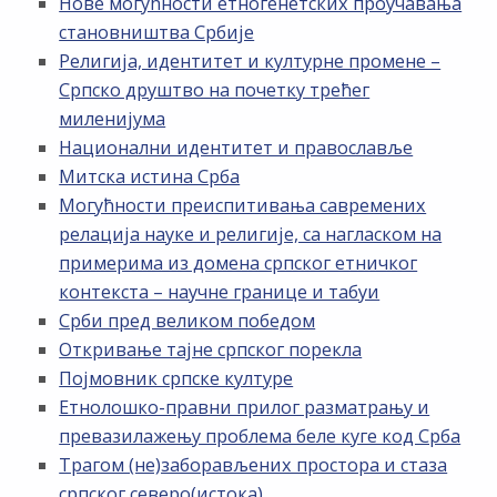
Нове могућности етногенетских проучавања
становништва Србије
Религија, идентитет и културне промене –
Српско друштво на почетку трећег
миленијума
Национални идентитет и православље
Митска истина Срба
Могућности преиспитивања савремених
релација науке и религије, са нагласком на
примерима из домена српског етничког
контекста – научне границе и табуи
Срби пред великом победом
Откривање тајне српског порекла
Појмовник српске културе
Етнолошко-правни прилог разматрању и
превазилажењу проблема беле куге код Срба
Трагом (не)заборављених простора и стаза
српског северо(истока)