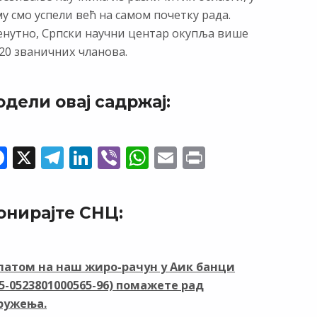
у смо успели већ на самом почетку рада.
енутно, Српски научни центар окупља више
20 званичних чланова.
одели овај садржај:
F
X
T
Li
Vi
W
E
Pr
ac
el
n
b
h
m
in
e
e
k
er
at
ai
t
онирајте СНЦ:
b
gr
e
s
l
o
a
dI
A
o
m
n
p
латом на наш жиро-рачун у Аик банци
05-0523801000565-96) помажете рад
k
p
ружења.