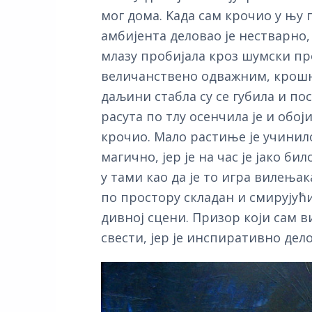
мог дома. Kада сам крочио у њу
амбијента деловао је нестварно
млазу пробијала кроз шумски пр
величанствено одважним, крошње
даљини стабла су се губила и по
расута по тлу осенчила је и обој
крочио.
Мало растиње је учинило
магично, јер је на час је јако би
у тами као да је то игра вилењак
по простору складан и смирујући
дивној сцени. Призор који сам ви
свести, јер је инспиративно дел