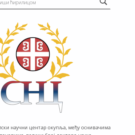
пски научни центар окупља, међу оснивачима