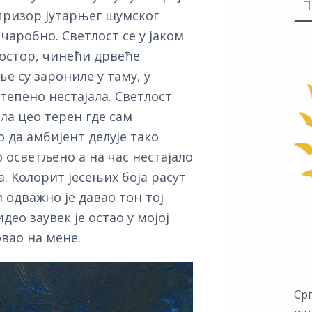
 призор јутарњег шумског
, чаробно.
Светлост се у јаком
остор, чинећи дрвеће
 су зарониле у таму, у
степено нестајала. Светлост
ила цео терен где сам
 да амбијент делује тако
ло осветљено а на час нестајало
а. Kолорит јесењих боја расут
 одважно је давао тон тој
део заувек је остао у мојој
овао на мене.
Ср