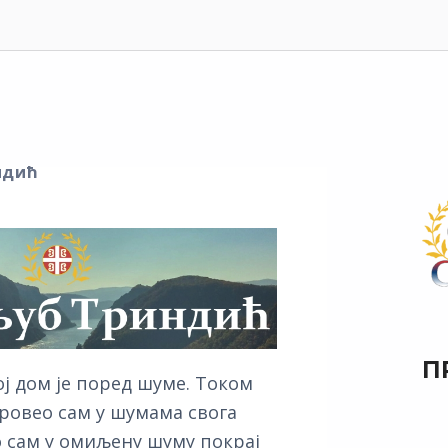
ндић
П
ој дом је поред шуме. Током
ровео сам у шумама свога
ао сам у омиљену шуму покрај