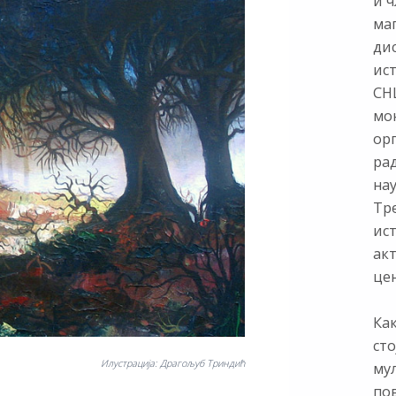
и ч
ма
ди
ис
СНЦ
мон
ор
ра
нау
Тр
ист
ак
цен
Как
сто
Илустрација: Драгољуб Триндић
му
по