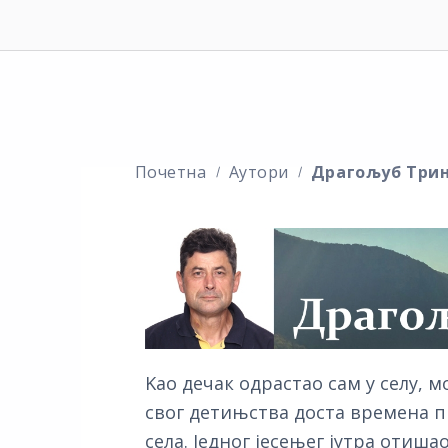
Почетна
Аутори
Драгољуб Три
Kао дечак одрастао сам у селу, м
свог детињства доста времена п
села. Једног јесењег јутра отиш