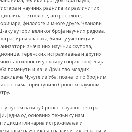
лановима, велики број доктора наука,
гистара и научних радника из различитих
сциплина – етнологе, антропологе,
торичаре, филологе и многе друге. Чланови
-а су аутори великог броја научних радова,
ографија и чланака; били су учесници и
ганизатори значајних научних скупова,
дионица, теренских истраживања и других
чних активности у оквиру својих професија.
еба поменути и да је Друштво младих
раживача Чучуге из Уба, познато по бројним
тивностима, приступило Српском научном
тру.
о у пуном називу Српског научног центра
ји, једна од основних тежњи су нам
лтидисциплинарна истраживања и
везивање научника из различитих области, у