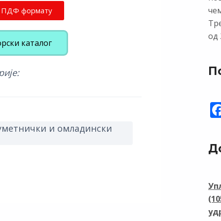
чем
у ПДФ формату
Тр
од 
орски каталог
П
рије:
уметнички и омладински
Д
Уп
(1
уд