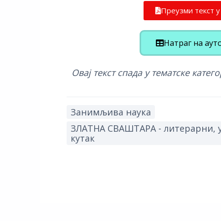
Преузми текст 
Натраг на аут
Овај текст спада у тематске катего
Занимљива наука
ЗЛАТНА СВАШТАРА - литерарни, 
кутак