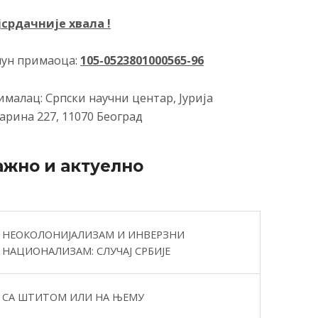
јсрдачније хвала !
чун примаоца:
105-0523801000565-96
малац: Српски научни центар, Јурија
арина 227, 11070 Београд
ажно и актуелно
НЕОКОЛОНИЈАЛИЗАМ И ИНВЕРЗНИ
НАЦИОНАЛИЗАМ: СЛУЧАЈ СРБИЈЕ
СА ШТИТОМ ИЛИ НА ЊЕМУ