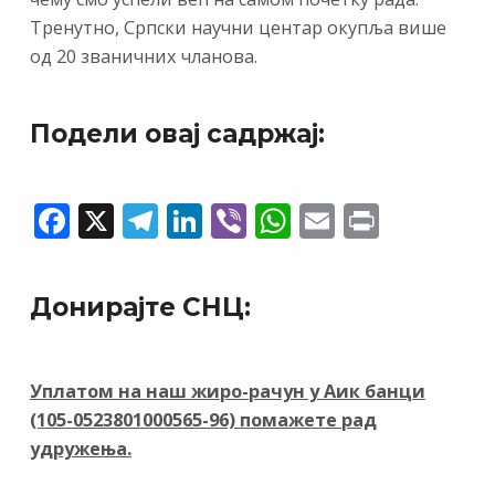
Тренутно, Српски научни центар окупља више
од 20 званичних чланова.
Подели овај садржај:
F
X
T
Li
Vi
W
E
Pr
ac
el
n
b
h
m
in
e
e
k
er
at
ai
t
Донирајте СНЦ:
b
gr
e
s
l
o
a
dI
A
o
m
n
p
Уплатом на наш жиро-рачун у Аик банци
(105-0523801000565-96) помажете рад
k
p
удружења.