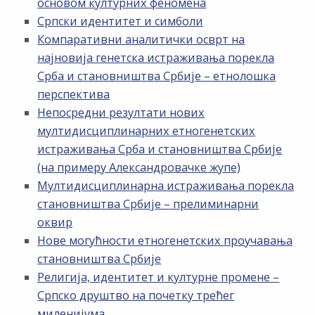
основом културних феномена
Српски идентитет и симболи
Компаративни аналитички осврт на
најновија генетска истраживања порекла
Срба и становништва Србије – етнолошка
перспектива
Непосредни резултати нових
мултидисциплинарних етногенетских
истраживања Срба и становништва Србије
(на примеру Александровачке жупе)
Мултидисциплинарна истраживања порекла
становништва Србије – прелиминарни
оквир
Нове могућности етногенетских проучавања
становништва Србије
Религија, идентитет и културне промене –
Српско друштво на почетку трећег
миленијума