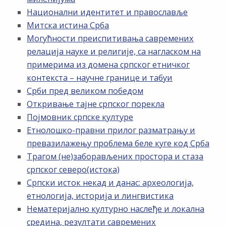
Национални идентитет и православље
Митска истина Срба
Могућности преиспитивања савремених
релација науке и религије, са нагласком на
примерима из домена српског етничког
контекста – научне границе и табуи
Срби пред великом победом
Откривање тајне српског порекла
Појмовник српске културе
Етнолошко-правни прилог разматрању и
превазилажењу проблема беле куге код Срба
Трагом (не)заборављених простора и стаза
српског северо(истока)
Српски исток некад и данас: археологија,
етнологија, историја и лингвистика
Нематеријално културно наслеђе и локална
средина, резултати савремених