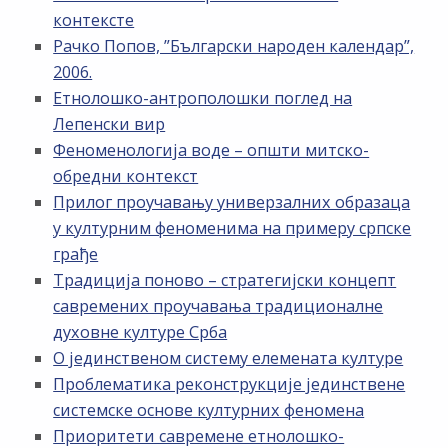
контексте
Рачко Попов, ”Български народен календар”,
2006.
Етнолошко-антрополошки поглед на
Лепенски вир
Феноменологија воде – општи митско-
обредни контекст
Прилог проучавању универзалних образаца
у културним феноменима на примеру српске
грађе
Традиција поново – стратегијски концепт
савремених проучавања традиционалне
духовне културе Срба
О јединственом систему елемената културе
Проблематика реконструкције јединствене
системске основе културних феномена
Приоритети савремене етнолошко-