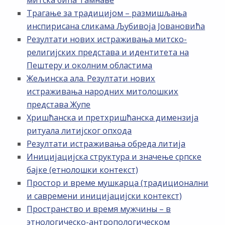
митска бића Тамнаве
Трагање за традицијом – размишљања
инспирисана сликама Љубивоја Јовановића
Резултати нових истраживања митско-
религијских представа и идентитета на
Пештеру и околним областима
Жељинска ала. Резултати нових
истраживања народних митолошких
представа Жупе
Хришћанска и претхришћанска димензија
ритуала литијског опхода
Резултати истраживања обреда литија
Иницијацијска структура и значење српске
бајке (етнолошки контекст)
Простор и време мушкарца (традиционални
и савремени иницијацијски контекст)
Пространство и время мужчины – в
этнологическо-антропологическом