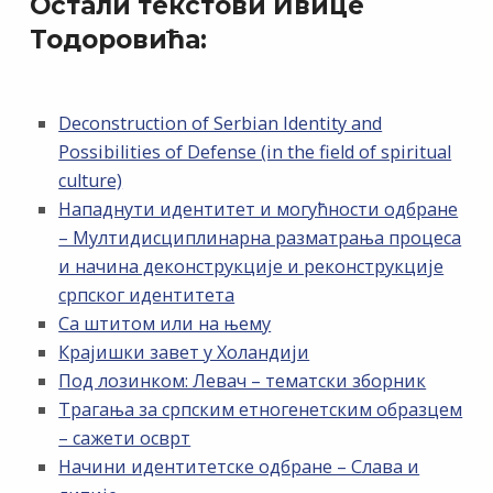
Остали текстови Ивице
Тодоровића:
Deconstruction of Serbian Identity and
Possibilities of Defense (in the field of spiritual
culture)
Нападнути идентитет и могућности одбране
– Мултидисциплинарна разматрања процеса
и начина деконструкције и реконструкције
српског идентитета
Са штитом или на њему
Крајишки завет у Холандији
Под лозинком: Левач – тематски зборник
Трагања за српским етногенетским образцем
– сажети осврт
Начини идентитетске одбране – Слава и