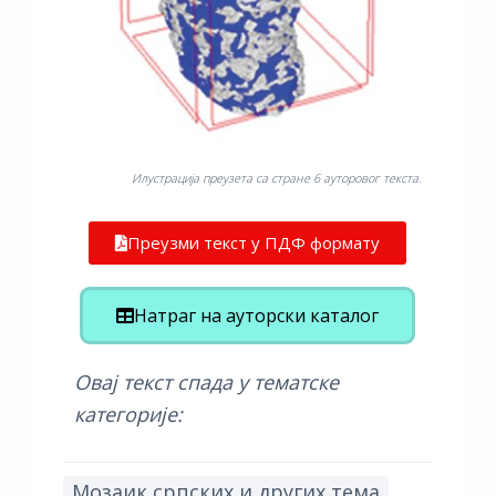
Илустрација преузета са стране 6 ауторовог текста.
Преузми текст у ПДФ формату
Натраг на ауторски каталог
Овај текст спада у тематске
категорије:
Мозаик српских и других тема