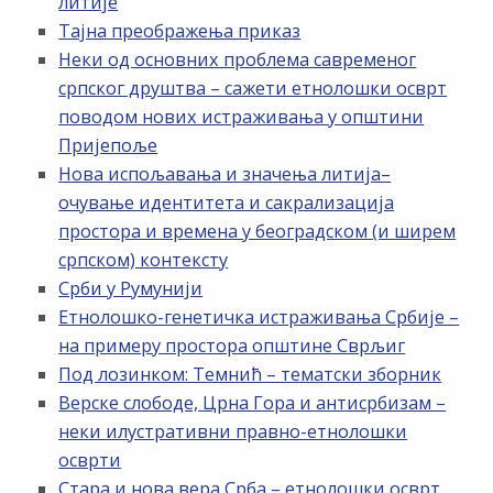
литије
Тајна преображења приказ
Неки од основних проблема савременог
српског друштва – сажети етнолошки осврт
поводом нових истраживања у општини
Пријепоље
Нова испољавања и значења литија–
очување идентитета и сакрализација
простора и времена у београдском (и ширем
српском) контексту
Срби у Румунији
Етнолошко-генетичка истраживања Србије –
на примеру простора општине Сврљиг
Под лозинком: Темнић – тематски зборник
Верске слободе, Црна Гора и антисрбизам –
неки илустративни правно-етнолошки
осврти
Стара и нова вера Срба – етнолошки осврт