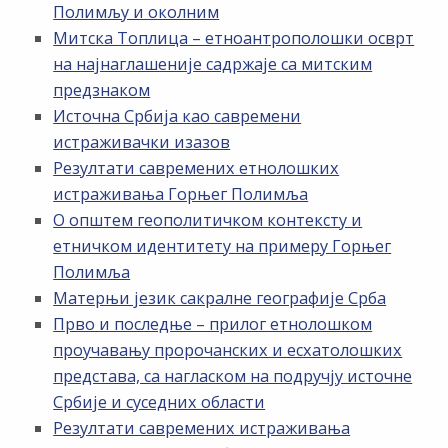
Полимљу и околним
Митска Топлица – етноантрополошки осврт
на најнаглашеније садржаје са митским
предзнаком
Источна Србија као савремени
истраживачки изазов
Резултати савремених етнолошких
истраживања Горњег Полимља
О општем геополитичком контексту и
етничком идентитету на примеру Горњег
Полимља
Матерњи језик сакралне географије Срба
Прво и последње – прилог етнолошком
проучавању пророчанских и есхатолошких
представа, са нагласком на подручју источне
Србије и суседних области
Резултати савремених истраживања