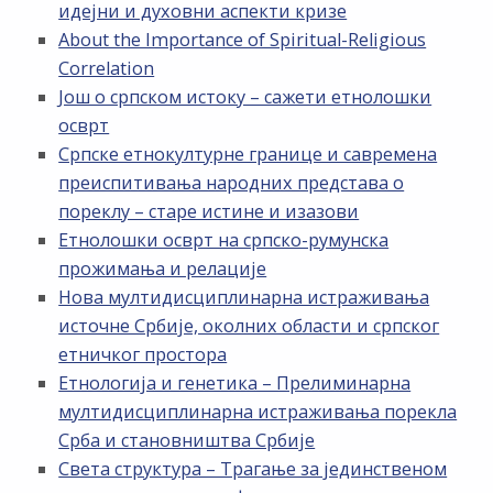
идејни и духовни аспекти кризе
About the Importance of Spiritual-Religious
Correlation
Још о српском истоку – сажети етнолошки
осврт
Српске етнокултурне границе и савремена
преиспитивања народних представа о
пореклу – старе истине и изазови
Етнолошки осврт на српско-румунска
прожимања и релације
Нова мултидисциплинарна истраживања
источне Србије, околних области и српског
етничког простора
Етнологија и генетика – Прелиминарна
мултидисциплинарна истраживања порекла
Срба и становништва Србије
Света структура – Трагање за јединственом