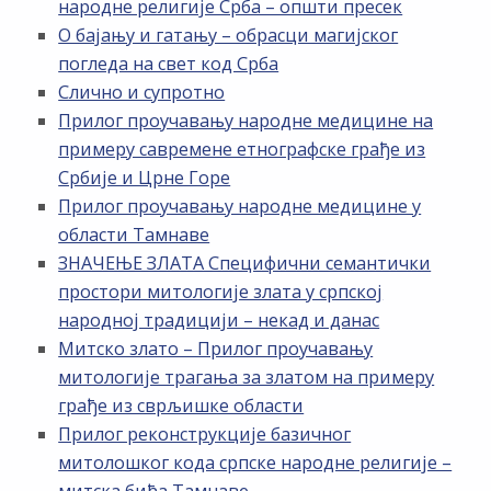
народне религије Срба – општи пресек
О бајању и гатању – обрасци магијског
погледа на свет код Срба
Слично и супротно
Прилог проучавању народне медицине на
примеру савремене етнографске грађе из
Србије и Црне Горе
Прилог проучавању народне медицине у
области Тамнаве
ЗНАЧЕЊЕ ЗЛАТА Специфични семантички
простори митологије злата у српској
народној традицији – некад и данас
Митско злато – Прилог проучавању
митологије трагања за златом на примеру
грађе из сврљишке области
Прилог реконструкције базичног
митолошког кода српске народне религије –