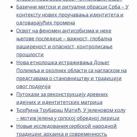
Базични митски и ритуални обрасци Срба – У
контексту нових проучавања идентитета и
одговарајућих промена
Осврт на феномен антисрбизма и неке
његове последице – важност, глобална
раширеност и опасност, контролисање
прошлости
Нова етнолошка истраживања Доњег
Полимља и околних области са нагласком на
представама о становништву и традицији
овог подручја
Путокази за реконструкцију древних
идејних и идентитетских матрица
Ђорђина Трубарац Матић, У јеленовом колу
– мотив јелена у српској обредној лирици
Новые исследования сербской народной
традиции: архаика и современность