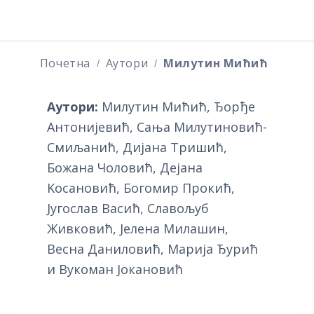
Почетна
Аутори
Милутин Мићић
Аутори:
Милутин Мићић, Ђорђе
Антонијевић, Сања Милутиновић-
Смиљанић, Дијана Тришић,
Божана Чоловић, Дејана
Kосановић, Богомир Прокић,
Југослав Васић, Славољуб
Живковић, Јелена Милашин,
Весна Даниловић, Марија Ђурић
и Вукоман Јокановић