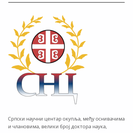
Српски научни центар окупља, међу оснивачима
и члановима, велики број доктора наука,