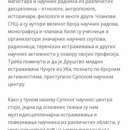
магистара и научних радника из различитих
дисциплина – етнологе, антропологе,
историчаре, филологе и многе друге. Чланови
СНЦ-а су аутори великог броја научних радова,
монографија и чланака; били су учесници и
организатори значајних научних скупова,
радионица, теренских истраживања и других
научних активности у оквиру својих професија.
Треба поменути и да је Друштво младих
истраживача Чучуге из Уба, познато по бројним
активностима, приступило Српском научном
центру.
Како у пуном називу Српског научног центра
стоји, једна од основних тежњи су нам
мултидисциплинарна истраживања и
повезивање научника из различитих области, у
чему смо успели већ на самом почетку рада.