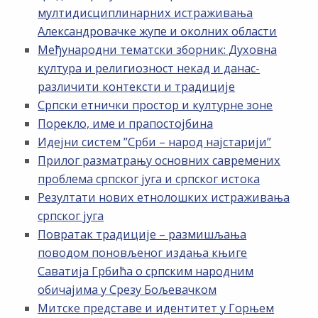
мултидисциплинарних истраживања
Александровачке жупе и околних области
Међународни тематски зборник: Духовна
култура и религиозност некад и данас-
различити контексти и традиције
Српски етнички простор и културне зоне
Порекло, име и прапостојбина
Идејни систем ”Срби – народ најстарији”
Прилог разматрању основних савремених
проблема српског југа и српског истока
Резултати нових етнолошких истраживања
српског југа
Повратак традиције – размишљања
поводом поновљеног издања књиге
Саватија Грбића о српским народним
обичајима у Срезу Бољевачком
Митске представе и идентитет у Горњем