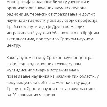
монографија и чланака; били су учесници и
организатори значајних научних скупова,
радионица, теренских истраживања и других
научних активности у оквиру својих професија.
Треба поменути и да је Друштво младих
истраживача Чучуге из Уба, познато по бројним
активностима, приступило Српском научном
центру.
Како у пуном називу Српског научног центра
стоји, једна од основних тежњи су нам
мултидисциплинарна истраживања и
повезивање научника из различитих области, у
чему смо успели већ на самом почетку рада.
Тренутно, Српски научни центар окупља више
од 20 званичних чланова.