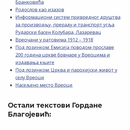
Бранковића
Родослов као изазов
Информациони систем привредног друштва
за производњу, прераду и транспорт угља
Рударски басен Колубара, Лазаревац
Вреочани у ратовима 1912 – 1918
Под лозинком: Емисија поводом прославе
200 година цркве брвнаре у Вреоцима и
издавања књиге
Под лозинком: Црква и парохијски живот у
селу Вреоци
Насељено место Вреоци
Остали текстови Гордане
Благојевић: