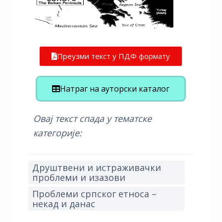
Преузми текст у ПДФ формату
Натраг на ауторски каталог
Овај текст спада у тематске
категорије:
Друштвени и истраживачки
проблеми и изазови
Проблеми српског етноса –
некад и данас