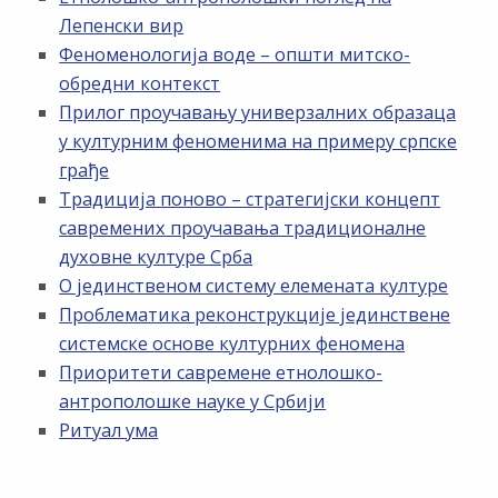
Лепенски вир
Феноменологија воде – општи митско-
обредни контекст
Прилог проучавању универзалних образаца
у културним феноменима на примеру српске
грађе
Традиција поново – стратегијски концепт
савремених проучавања традиционалне
духовне културе Срба
О јединственом систему елемената културе
Проблематика реконструкције јединствене
системске основе културних феномена
Приоритети савремене етнолошко-
антрополошке науке у Србији
Ритуал ума