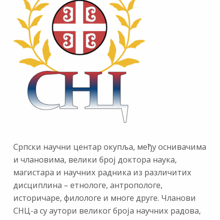
Српски научни центар окупља, међу оснивачима
и члановима, велики број доктора наука,
магистара и научних радника из различитих
дисциплина – етнологе, антропологе,
историчаре, филологе и многе друге. Чланови
СНЦ-а су аутори великог броја научних радова,