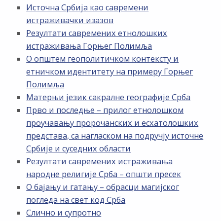
Источна Србија као савремени
истраживачки изазов
Резултати савремених етнолошких
истраживања Горњег Полимља
О општем геополитичком контексту и
етничком идентитету на примеру Горњег
Полимља
Матерњи језик сакралне географије Срба
Прво и последње – прилог етнолошком
проучавању пророчанских и есхатолошких
представа, са нагласком на подручју источне
Србије и суседних области
Резултати савремених истраживања
народне религије Срба – општи пресек
О бајању и гатању – обрасци магијског
погледа на свет код Срба
Слично и супротно