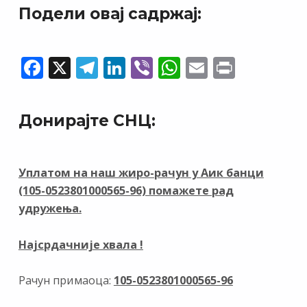
Подели овај садржај:
F
X
T
Li
Vi
W
E
Pr
ac
el
n
b
h
m
in
e
e
k
er
at
ai
t
Донирајте СНЦ:
b
gr
e
s
l
o
a
dI
A
o
m
n
p
Уплатом на наш жиро-рачун у Аик банци
(105-0523801000565-96) помажете рад
k
p
удружења.
Најсрдачније хвала !
Рачун примаоца:
105-0523801000565-96