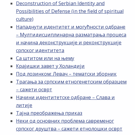
Deconstruction of Serbian Identity and
Possibilities of Defense (in the field of spiritual
culture)
Нападнути идентитет и могућности одбране
– Мултидисциплинарна разматрања процеса
и начина деконструкције и реконструкције
српског идентитета
Са штитом или на њему
Крајишки завет у Холандији
Под лозинком: Левач – тематски зборник
Трагања за српским етногенетским образцем
– сажети осврт
Начини идентитетске одбране – Слава и
литије
Тајна преображења приказ
Неки од основних проблема савременог
српског друштва – сажети етнолошки осврт