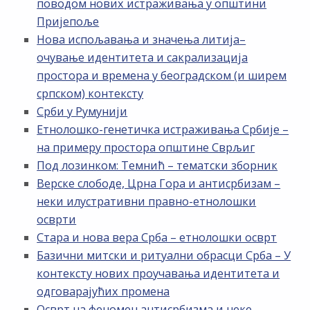
поводом нових истраживања у општини
Пријепоље
Нова испољавања и значења литија–
очување идентитета и сакрализација
простора и времена у београдском (и ширем
српском) контексту
Срби у Румунији
Етнолошко-генетичка истраживања Србије –
на примеру простора општине Сврљиг
Под лозинком: Темнић – тематски зборник
Верске слободе, Црна Гора и антисрбизам –
неки илустративни правно-етнолошки
осврти
Стара и нова вера Срба – етнолошки осврт
Базични митски и ритуални обрасци Срба – У
контексту нових проучавања идентитета и
одговарајућих промена
Осврт на феномен антисрбизма и неке