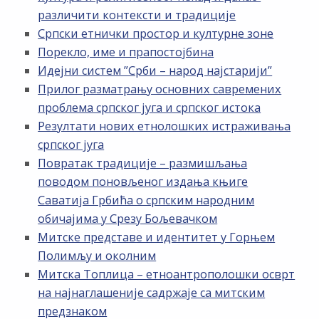
различити контексти и традиције
Српски етнички простор и културне зоне
Порекло, име и прапостојбина
Идејни систем ”Срби – народ најстарији”
Прилог разматрању основних савремених
проблема српског југа и српског истока
Резултати нових етнолошких истраживања
српског југа
Повратак традиције – размишљања
поводом поновљеног издања књиге
Саватија Грбића о српским народним
обичајима у Срезу Бољевачком
Митске представе и идентитет у Горњем
Полимљу и околним
Митска Топлица – етноантрополошки осврт
на најнаглашеније садржаје са митским
предзнаком