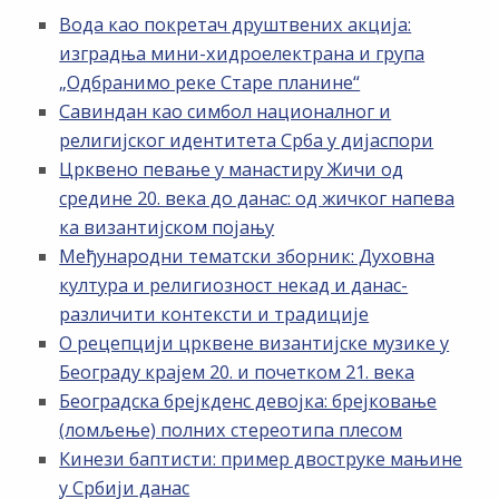
Вода као покретач друштвених акција:
изградња мини-хидроелектрана и група
„Одбранимо реке Старе планине“
Савиндан као симбол националног и
религијског идентитета Срба у дијаспори
Црквено певање у манастиру Жичи од
средине 20. века до данас: од жичког напева
ка византијском појању
Међународни тематски зборник: Духовна
култура и религиозност некад и данас-
различити контексти и традиције
О рецепцији црквене византијске музике у
Београду крајем 20. и почетком 21. века
Београдска брејкденс девојка: брејковање
(ломљење) полних стереотипа плесом
Кинези баптисти: пример двоструке мањине
у Србији данас