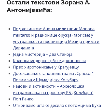
Остали текстови Зорана А.
Антонијевића:
Под лозинком: Анона милитарис (Annona
militaris) и радионице оружја (fabricae) у
унутрашњости провинција Мезија прима и
Дарданија
Једна мистерија – два Станоја
Колевка модерне србске државности
Прво хиротонисање у Крагујевцу
Досељавање становништва из „Српског“
Полимља у Шумадијску Колубару
Радови и активности – Археолошка
истраживања на простору РБ „Kолубара”
Поп Ранко
Откривамо шта се десило с потомцима Вука