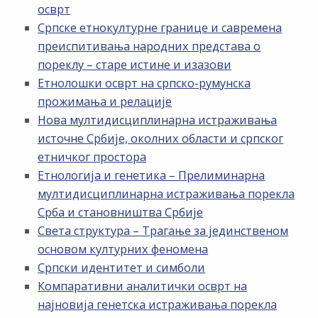
осврт
Српске етнокултурне границе и савремена
преиспитивања народних представа о
пореклу – старе истине и изазови
Етнолошки осврт на српско-румунска
прожимања и релације
Нова мултидисциплинарна истраживања
источне Србије, околних области и српског
етничког простора
Етнологија и генетика – Прелиминарна
мултидисциплинарна истраживања порекла
Срба и становништва Србије
Света структура – Трагање за јединственом
основом културних феномена
Српски идентитет и симболи
Компаративни аналитички осврт на
најновија генетска истраживања порекла