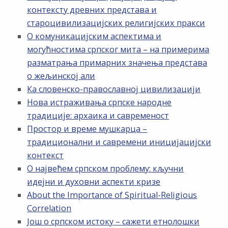
контексту древних представа и
староцивилизацијских религијских пракси
О комуникацијским аспектима и
могућностима српског мита – на примерима
разматрања примарних значења представа
о жељинској али
Ка словенско-православној цивилизацији
Нова истраживања српске народне
традиције: архаика и савременост
Простор и време мушкарца –
традиционални и савремени иницијацијски
контекст
О највећем српском проблему: кључни
идејни и духовни аспекти кризе
About the Importance of Spiritual-Religious
Correlation
Још о српском истоку – сажети етнолошки