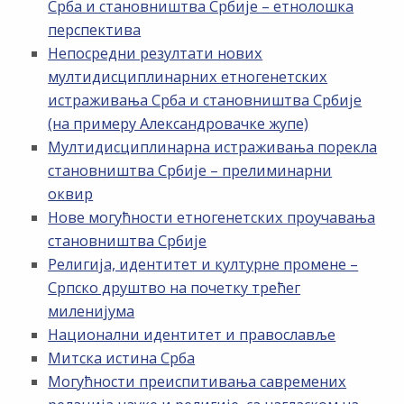
Срба и становништва Србије – етнолошка
перспектива
Непосредни резултати нових
мултидисциплинарних етногенетских
истраживања Срба и становништва Србије
(на примеру Александровачке жупе)
Мултидисциплинарна истраживања порекла
становништва Србије – прелиминарни
оквир
Нове могућности етногенетских проучавања
становништва Србије
Религија, идентитет и културне промене –
Српско друштво на почетку трећег
миленијума
Национални идентитет и православље
Митска истина Срба
Могућности преиспитивања савремених