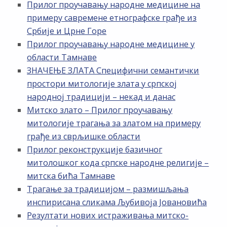
Прилог проучавању народне медицине на
примеру савремене етнографске грађе из
Србије и Црне Горе
Прилог проучавању народне медицине у
области Тамнаве
ЗНАЧЕЊЕ ЗЛАТА Специфични семантички
простори митологије злата у српској
народној традицији – некад и данас
Митско злато – Прилог проучавању
митологије трагања за златом на примеру
грађе из сврљишке области
Прилог реконструкције базичног
митолошког кода српске народне религије –
митска бића Тамнаве
Трагање за традицијом – размишљања
инспирисана сликама Љубивоја Јовановића
Резултати нових истраживања митско-