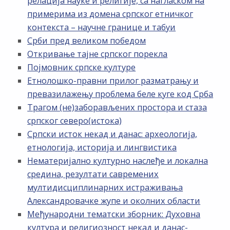
релација науке и религије, са нагласком на
примерима из домена српског етничког
контекста – научне границе и табуи
Срби пред великом победом
Откривање тајне српског порекла
Појмовник српске културе
Етнолошко-правни прилог разматрању и
превазилажењу проблема беле куге код Срба
Трагом (не)заборављених простора и стаза
српског северо(истока)
Српски исток некад и данас: археологија,
етнологија, историја и лингвистика
Нематеријално културно наслеђе и локална
средина, резултати савремених
мултидисциплинарних истраживања
Александровачке жупе и околних области
Међународни тематски зборник: Духовна
култура и религиозност некад и данас-