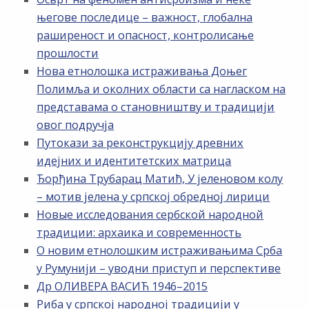
његове последице – важност, глобална
раширеност и опасност, контролисање
прошлости
Нова етнолошка истраживања Доњег
Полимља и околних области са нагласком на
представама о становништву и традицији
овог подручја
Путокази за реконструкцију древних
идејних и идентитетских матрица
Ђорђина Трубарац Матић, У јеленовом колу
– мотив јелена у српској обредној лирици
Новые исследования сербской народной
традиции: архаика и современность
О новим етнолошким истраживањима Срба
у Румунији – уводни приступ и перспективе
Др ОЛИВЕРА ВАСИЋ 1946–2015
Риба у српској народној традицији у