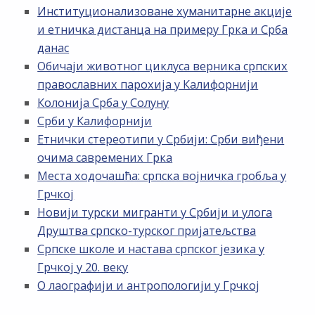
Институционализоване хуманитарне акције
и етничка дистанца на примеру Грка и Срба
данас
Обичаји животног циклуса верника српских
православних парохија у Калифорнији
Колонија Срба у Солуну
Срби у Калифорнији
Етнички стереотипи у Србији: Срби виђени
очима савремених Грка
Места ходочашћа: српска војничка гробља у
Грчкој
Новији турски мигранти у Србији и улога
Друштва српско-турског пријатељства
Српске школе и настава српског језика у
Грчкој у 20. веку
О лаографији и антропологији у Грчкој