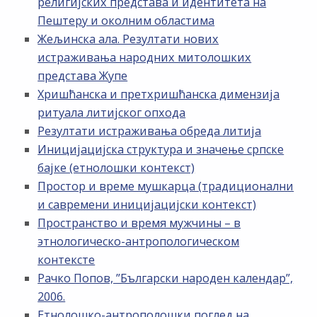
религијских представа и идентитета на
Пештеру и околним областима
Жељинска ала. Резултати нових
истраживања народних митолошких
представа Жупе
Хришћанска и претхришћанска димензија
ритуала литијског опхода
Резултати истраживања обреда литија
Иницијацијска структура и значење српске
бајке (етнолошки контекст)
Простор и време мушкарца (традиционални
и савремени иницијацијски контекст)
Пространство и время мужчины – в
этнологическо-антропологическом
контексте
Рачко Попов, ”Български народен календар”,
2006.
Етнолошко-антрополошки поглед на