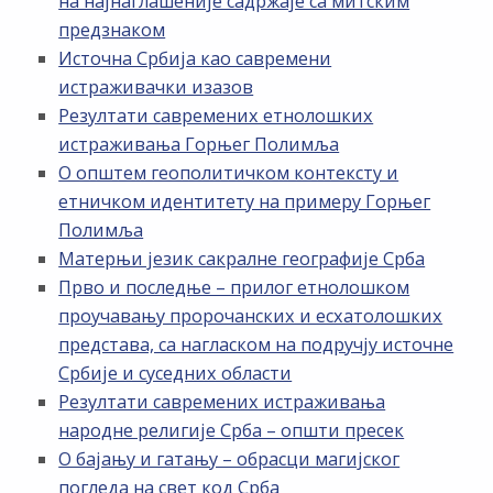
на најнаглашеније садржаје са митским
предзнаком
Источна Србија као савремени
истраживачки изазов
Резултати савремених етнолошких
истраживања Горњег Полимља
О општем геополитичком контексту и
етничком идентитету на примеру Горњег
Полимља
Матерњи језик сакралне географије Срба
Прво и последње – прилог етнолошком
проучавању пророчанских и есхатолошких
представа, са нагласком на подручју источне
Србије и суседних области
Резултати савремених истраживања
народне религије Срба – општи пресек
О бајању и гатању – обрасци магијског
погледа на свет код Срба