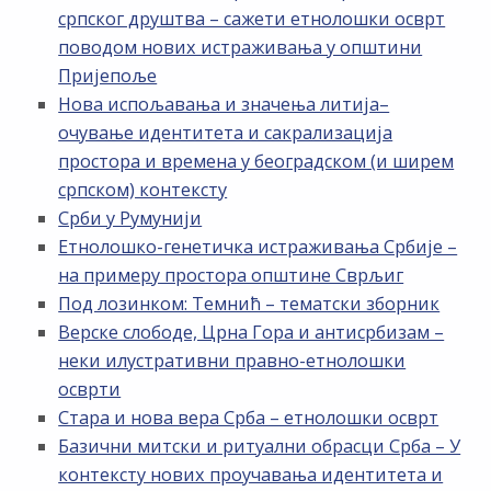
српског друштва – сажети етнолошки осврт
поводом нових истраживања у општини
Пријепоље
Нова испољавања и значења литија–
очување идентитета и сакрализација
простора и времена у београдском (и ширем
српском) контексту
Срби у Румунији
Етнолошко-генетичка истраживања Србије –
на примеру простора општине Сврљиг
Под лозинком: Темнић – тематски зборник
Верске слободе, Црна Гора и антисрбизам –
неки илустративни правно-етнолошки
осврти
Стара и нова вера Срба – етнолошки осврт
Базични митски и ритуални обрасци Срба – У
контексту нових проучавања идентитета и