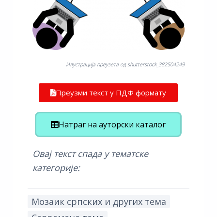
Илустрација преузета од shutterstock_382504249
Преузми текст у ПДФ формату
Натраг на ауторски каталог
Овај текст спада у тематске
категорије:
Мозаик српских и других тема