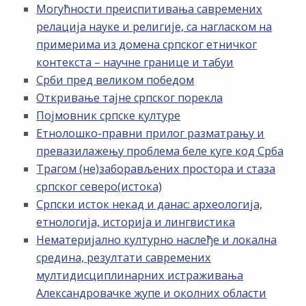
Могућности преиспитивања савремених
релација науке и религије, са нагласком на
примерима из домена српског етничког
контекста – научне границе и табуи
Срби пред великом победом
Откривање тајне српског порекла
Појмовник српске културе
Етнолошко-правни прилог разматрању и
превазилажењу проблема беле куге код Срба
Трагом (не)заборављених простора и стаза
српског северо(истока)
Српски исток некад и данас: археологија,
етнологија, историја и лингвистика
Нематеријално културно наслеђе и локална
средина, резултати савремених
мултидисциплинарних истраживања
Александровачке жупе и околних области