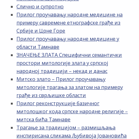
Слично и супротно
Прилог проучавању народне медицине на
примеру савремене етнографске грађе из
Србије и Црне Горе
Прилог проучавању народне медицине у
области Тамнаве
ЗНАЧЕЊЕ ЗЛАТА Специфични семантички
простори митологије злата у српској
народној традицији – некад и данас
Митско злато – Прилог проучавању
митологије трагања за златом на примеру
грађе из сврљишке области
Прилог реконструкције базичног
митолошког кода српске народне религије –
митска бића Тамнаве
Трагање за традицијом – размишљања
инспирисана сликама Љубивоја Јовановића