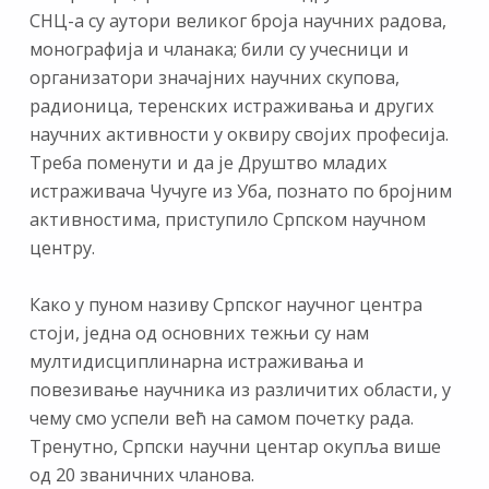
СНЦ-а су аутори великог броја научних радова,
монографија и чланака; били су учесници и
организатори значајних научних скупова,
радионица, теренских истраживања и других
научних активности у оквиру својих професија.
Треба поменути и да је Друштво младих
истраживача Чучуге из Уба, познато по бројним
активностима, приступило Српском научном
центру.
Како у пуном називу Српског научног центра
стоји, једна од основних тежњи су нам
мултидисциплинарна истраживања и
повезивање научника из различитих области, у
чему смо успели већ на самом почетку рада.
Тренутно, Српски научни центар окупља више
од 20 званичних чланова.