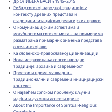
Др ОЛИВЕРА ВАСИЋ 1946–2015
Риба у српској народној традицији у
контексту древних представа и
староцивилизацијских религијских пракси
О комуникацијским аспектима и
могућностима српског мита – на примерима
разматрања примарних значења представа
о жељинској али
Ка словенско-православној цивилизацији
Нова истраживања српске народне
традиције: архаика и савременост
Простор и време мушкарца –
традиционални и савремени иницијацијски
контекст
О највећем српском проблему: кључни
идејни и духовни аспекти кризе
About the Importance of Spiritual-Religious
Correlation