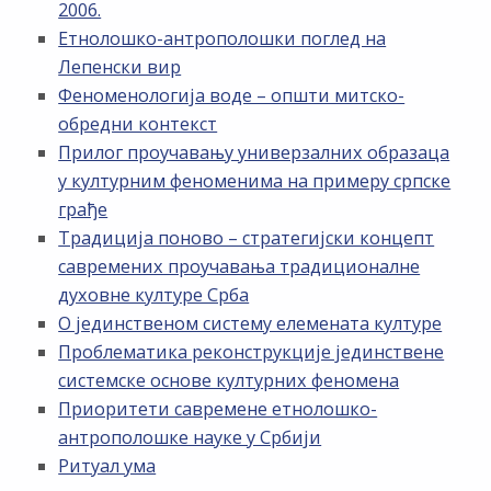
2006.
Етнолошко-антрополошки поглед на
Лепенски вир
Феноменологија воде – општи митско-
обредни контекст
Прилог проучавању универзалних образаца
у културним феноменима на примеру српске
грађе
Традиција поново – стратегијски концепт
савремених проучавања традиционалне
духовне културе Срба
О јединственом систему елемената културе
Проблематика реконструкције јединствене
системске основе културних феномена
Приоритети савремене етнолошко-
антрополошке науке у Србији
Ритуал ума