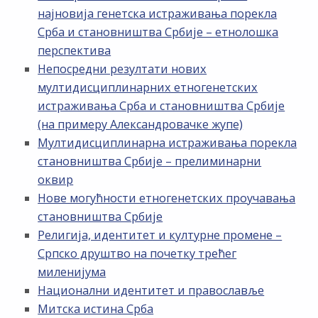
најновија генетска истраживања порекла
Срба и становништва Србије – етнолошка
перспектива
Непосредни резултати нових
мултидисциплинарних етногенетских
истраживања Срба и становништва Србије
(на примеру Александровачке жупе)
Мултидисциплинарна истраживања порекла
становништва Србије – прелиминарни
оквир
Нове могућности етногенетских проучавања
становништва Србије
Религија, идентитет и културне промене –
Српско друштво на почетку трећег
миленијума
Национални идентитет и православље
Митска истина Срба