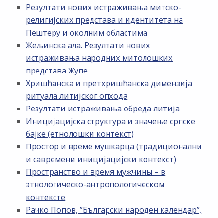
Резултати нових истраживања митско-
религијских представа и идентитета на
Пештеру и околним областима
Жељинска ала. Резултати нових
истраживања народних митолошких
представа Жупе
Хришћанска и претхришћанска димензија
ритуала литијског опхода
Резултати истраживања обреда литија
Иницијацијска структура и значење српске
бајке (етнолошки контекст)
Простор и време мушкарца (традиционални
и савремени иницијацијски контекст)
Пространство и время мужчины – в
этнологическо-антропологическом
контексте
Рачко Попов, ”Български народен календар”,