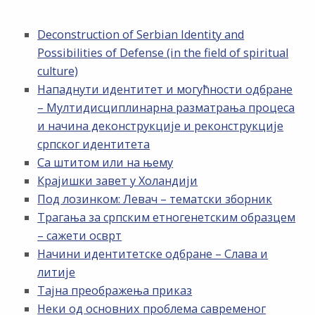
Deconstruction of Serbian Identity and
Possibilities of Defense (in the field of spiritual
culture)
Нападнути идентитет и могућности одбране
– Мултидисциплинарна разматрања процеса
и начина деконструкције и реконструкције
српског идентитета
Са штитом или на њему
Крајишки завет у Холандији
Под лозинком: Левач – тематски зборник
Трагања за српским етногенетским образцем
– сажети осврт
Начини идентитетске одбране – Слава и
литије
Тајна преображења приказ
Неки од основних проблема савременог