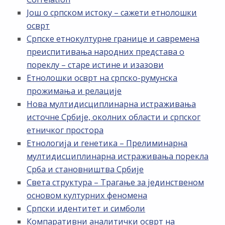
Још о српском истоку – сажети етнолошки
осврт
Српске етнокултурне границе и савремена
преиспитивања народних представа о
пореклу – старе истине и изазови
Етнолошки осврт на српско-румунска
прожимања и релације
Нова мултидисциплинарна истраживања
источне Србије, околних области и српског
етничког простора
Етнологија и генетика – Прелиминарна
мултидисциплинарна истраживања порекла
Срба и становништва Србије
Света структура – Трагање за јединственом
основом културних феномена
Српски идентитет и симболи
Компаративни аналитички осврт на