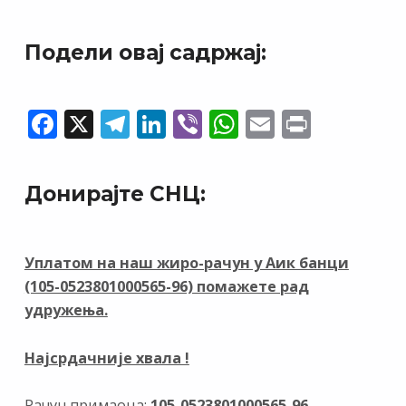
Подели овај садржај:
F
X
T
Li
Vi
W
E
Pr
ac
el
n
b
h
m
in
e
e
k
er
at
ai
t
Донирајте СНЦ:
b
gr
e
s
l
o
a
dI
A
o
m
n
p
Уплатом на наш жиро-рачун у Аик банци
(105-0523801000565-96) помажете рад
k
p
удружења.
Најсрдачније хвала !
Рачун примаоца:
105-0523801000565-96