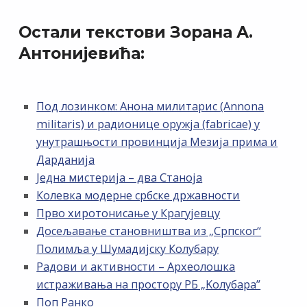
Остали текстови Зорана А.
Антонијевића:
Под лозинком: Анона милитарис (Annona
militaris) и радионице оружја (fabricae) у
унутрашњости провинција Мезија прима и
Дарданија
Једна мистерија – два Станоја
Колевка модерне србске државности
Прво хиротонисање у Крагујевцу
Досељавање становништва из „Српског“
Полимља у Шумадијску Колубару
Радови и активности – Археолошка
истраживања на простору РБ „Kолубара”
Поп Ранко