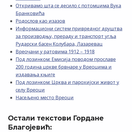
Откривамо шта се десило с потомцима Вука
Бранковића
Родослов као изазов
Информациони систем привредног друштва
за производњу, прераду и транспорт угља
Рударски басен Колубара, Лазаревац
Вреочани у ратовима 1912 – 1918
Под лозинком: Емисија поводом прославе
200 година цркве брвнаре у Вреоцима и
издавања књиге
Под лозинком: Црква и парохијски живот у
селу Вреоци
Насељено место Вреоци
Остали текстови Гордане
Благојевић: