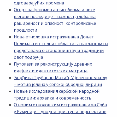
одговарајућих промена
Осврт на феномен антисрбизма и неке
његове последице – важност, глобална
раширеност и опасност, контролисање
прошлости
Нова етнолошка истраживања Доњег
Полимља и околних области са нагласком на
представама о становништву и традицији
овог подручја
Путокази за реконструкцију древних
идејних и идентитетских матрица
Ђорђина Трубарац Матић, У јеленовом колу
– мотив јелена у српској обредној лирици
Новые исследования сербской народной
традиции: архаика и современность
О новим етнолошким истраживањима Срба
у Румунији – уводни приступ и перспективе