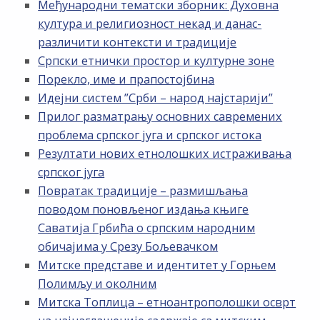
Међународни тематски зборник: Духовна
култура и религиозност некад и данас-
различити контексти и традиције
Српски етнички простор и културне зоне
Порекло, име и прапостојбина
Идејни систем ”Срби – народ најстарији”
Прилог разматрању основних савремених
проблема српског југа и српског истока
Резултати нових етнолошких истраживања
српског југа
Повратак традиције – размишљања
поводом поновљеног издања књиге
Саватија Грбића о српским народним
обичајима у Срезу Бољевачком
Митске представе и идентитет у Горњем
Полимљу и околним
Митска Топлица – етноантрополошки осврт