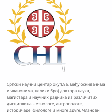
Српски научни центар окупља, међу оснивачима
и члановима, велики број доктора наука,
магистара и научних радника из различитих
дисциплина – етнологе, антропологе,
историчаре, филологе и многе друге. Чланови