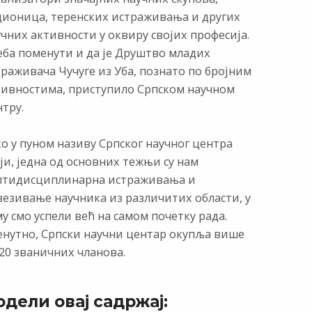
дионица, теренских истраживања и других
чних активности у оквиру својих професија.
еба поменути и да је Друштво младих
раживача Чучуге из Уба, познато по бројним
тивностима, приступило Српском научном
тру.
о у пуном називу Српског научног центра
ји, једна од основних тежњи су нам
лтидисциплинарна истраживања и
везивање научника из различитих области, у
у смо успели већ на самом почетку рада.
енутно, Српски научни центар окупља више
20 званичних чланова.
одели овај садржај: