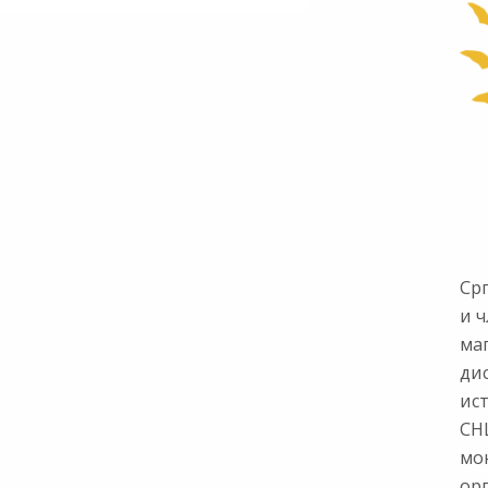
Ср
и ч
ма
ди
ис
СНЦ
мон
ор