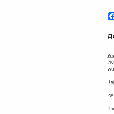
Д
Уп
(1
уд
На
Ра
При