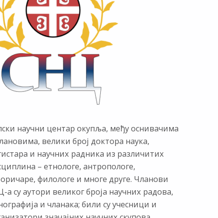
пски научни центар окупља, међу оснивачима
лановима, велики број доктора наука,
гистара и научних радника из различитих
сциплина – етнологе, антропологе,
торичаре, филологе и многе друге. Чланови
-а су аутори великог броја научних радова,
ографија и чланака; били су учесници и
ганизатори значајних научних скупова,