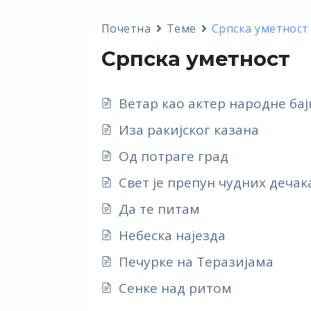
Почетна
Теме
Српска уметност
Српска уметност
Ветар као актер народне бај
Иза ракијског казана
Од потраге град
Свет је препун чудних дечак
Да те питам
Небеска најезда
Печурке на Tеразијама
Сенке над ритом