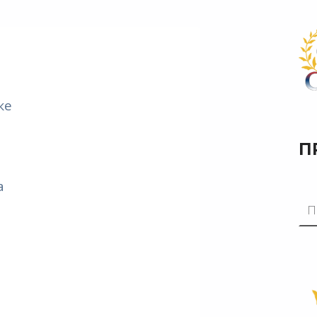
ке
П
а