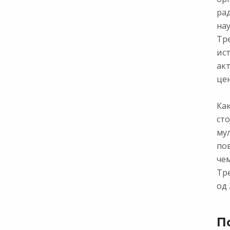
ра
нау
Тр
ист
ак
цен
Как
сто
му
по
чем
Тр
од 
П