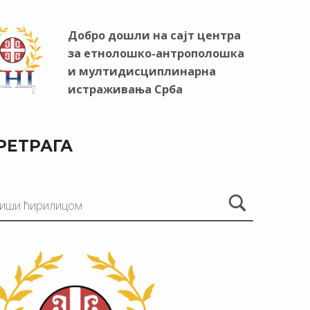
Добро дошли на сајт центра
за етнолошко-антрополошка
и мултидисциплинарна
истраживања Срба
РЕТРАГА