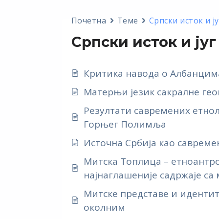
Почетна
Теме
Српски исток и ју
Српски исток и југ
Критика навода о Албанцим
Матерњи језик сакралне гео
Резултати савремених етн
Горњег Полимља
Источна Србија као савреме
Митска Топлица – етноантр
најнаглашеније садржаје са
Митске представе и иденти
околним