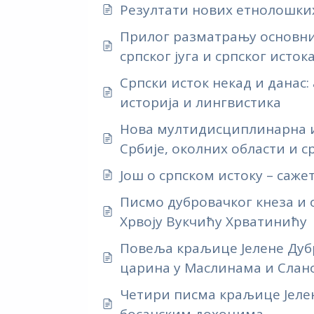
Резултати нових етнолошких
Прилог разматрању основн
српског југа и српског исток
Српски исток некад и данас: 
историја и лингвистика
Нова мултидисциплинарна 
Србије, околних области и с
Још о српском истоку – саж
Писмо дубровачког кнеза и
Хрвоју Вукчићу Хрватинићу
Повеља краљице Јелене Дуб
царина у Маслинама и Слан
Четири писма краљице Јеле
босанским дохоцима