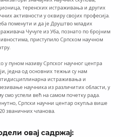
дионица, теренских истраживања и других
чних активности у оквиру својих професија.
еба поменути и да је Друштво младих
раживача Чучуге из Уба, познато по бројним
тивностима, приступило Српском научном
тру.
о у пуном називу Српског научног центра
ји, једна од основних тежњи су нам
лтидисциплинарна истраживања и
везивање научника из различитих области, у
у смо успели већ на самом почетку рада.
енутно, Српски научни центар окупља више
20 званичних чланова.
одели овај садржај: