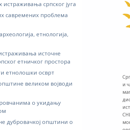
 истраживања српског југа
их савремених проблема
а
археологија, етнологија,
истраживања источне
рпског етничког простора
ети етнолошки осврт
Ср
 општине великом војводи
и ч
ма
ди
ровчанима о укидању
ис
ом
СНЦ
не дубровачкој општини о
мон
ор