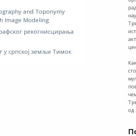
ра
Geography and Toponymy
нау
th Image Modeling
Тр
графског рекогнисцирања
ист
ак
цен
 у српској земљи Тимок
Как
сто
му
по
чем
Тр
од 
П