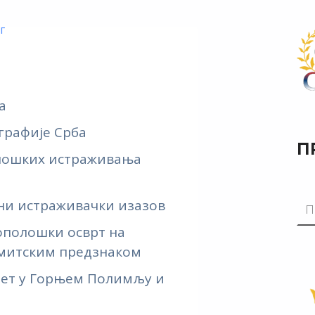
г
а
графије Срба
П
олошких истраживања
ни истраживачки изазов
ополошки осврт на
 митским предзнаком
тет у Горњем Полимљу и