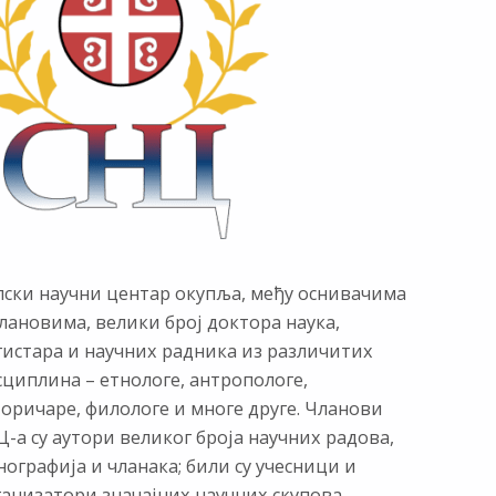
пски научни центар окупља, међу оснивачима
лановима, велики број доктора наука,
гистара и научних радника из различитих
сциплина – етнологе, антропологе,
торичаре, филологе и многе друге. Чланови
-а су аутори великог броја научних радова,
ографија и чланака; били су учесници и
ганизатори значајних научних скупова,