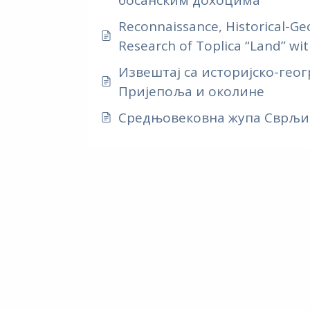
Reconnaissance, Historical-
Research of Toplica “Land” wi
Извештај са историјско-гео
Пријепоља и околине
Средњовековна жупа Сврљиг