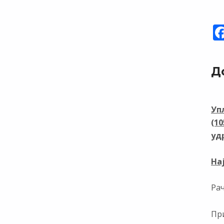
Д
Уп
(1
уд
На
Ра
При