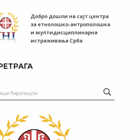
Добро дошли на сајт центра
за етнолошко-антрополошка
и мултидисциплинарна
истраживања Срба
РЕТРАГА