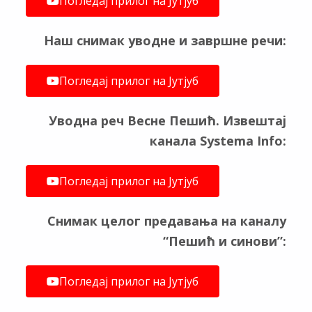
Погледај прилог на Јутјуб
Наш снимак уводне и завршне речи:
Погледај прилог на Јутјуб
Уводна реч Весне Пешић. Извештај
канала Systema Info:
Погледај прилог на Јутјуб
Снимак целог предавања на каналу
“Пешић и синови”:
Погледај прилог на Јутјуб