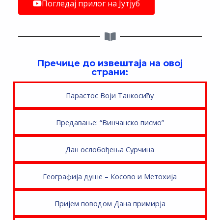
Погледај прилог на Јутјуб
Пречице до извештаја на овој
страни:
Парастос Воји Танкосићу
Предавање: “Винчанско писмо”
Дан ослобођења Сурчина
Географија душе – Косово и Метохија
Пријем поводом Дана примирја