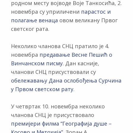
родном месту војводе Војe Танкосићa, 2.
новембра су уприличени
парастос и
полагање венаца
овом великану Првог
светског рата.
Неколико чланова СНЦ пратило је 4.
новембра
предавање Весне Пешић о
Винчанском писму
. Дан касније,
чланови СНЦ присуствовали су
обележавању Дана ослобођења Сурчина
у Првом светском рату
.
У четвртак 10. новембра неколико
чланова СНЦ је присуствовало
премијери филма “Географија душе –
Косово и Метохија”
. Зоран А.