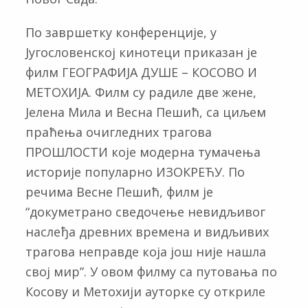
По завршетку конференције, у
Југословенској кинотеци приказан је
филм ГЕОГРАФИЈА ДУШЕ – КОСОВО И
МЕТОХИЈА. Филм су радиле две жене,
Јелена Мила и Весна Пешић, са циљем
праћења очигледних трагова
ПРОШЛОСТИ којe модерна тумачења
историје популарно ИЗОКРЕЋУ. По
речима Весне Пешић, филм је
“докуметрано сведочење невидљивог
наслеђа древних времена и видљивих
трагова неправде која још није нашла
свој мир”. У овом филму са путовања по
Косову и Метохији ауторке су откриле