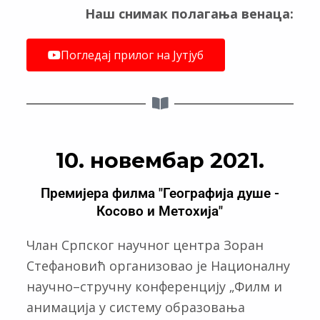
Наш снимак полагања венаца:
Погледај прилог на Јутјуб
10. новембар 2021.
Премијера филма "Географија душе -
Косово и Метохија"
Члан Српског научног центра Зоран
Стефановић организовао је Националну
научно–стручну конференцију „Филм и
анимација у систему образовања