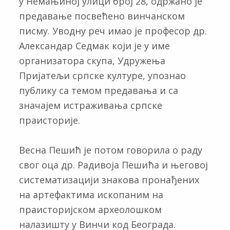
у Немањиној улици број 28, одржано је
предавање посвећено винчанском
писму. Уводну реч имао је професор др.
Александар Седмак који је у име
организатора скупа, Удружења
Пријатељи српске културе, упознао
публику са темом предавања и са
значајем истраживања српске
праисторије.
Весна Пешић је потом говорила о раду
свог оца др. Радивоја Пешића и његовој
систематизацији знакова пронађених
на артефактима ископаним на
праисторијском археолошком
налазишту у Винчи код Београда.