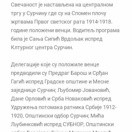
Свечаност је настављена на централном
тргу у Сурчину где су на Спомен плочу
жртвама Првог светског рата 1914-1918.
године положени венци. Водитељ програма
била је Сања Сипић Врдољак испред
Клтурног центра Сурчин.
Делегације које су положиле венце
предводили су Предраг Барош и Срђан
Гагић испред Градске општине и Месне
заједнице Сурчин; Љубомир Јовановић,
Дане Орловић и Срба Новаковић испред
Удружења потомака ратника Србије 1912-
1920, Општински одбор Сурчин; Мића
Љубинковић испред СУБНОР, Општински