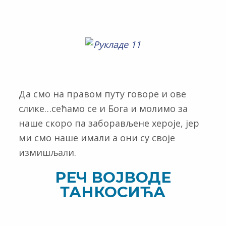
Да смо на правом путу говоре и ове
слике…сећамо се и Бога и молимо за
наше скоро па заборављене хероје, јер
ми смо наше имали а они су своје
измишљали.
РЕЧ ВОЈВОДЕ
ТАНКОСИЋА