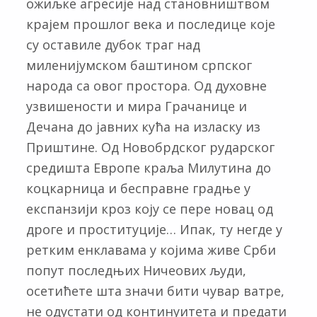
ожиљке агресије над становништвом
крајем прошлог века и последице које
су оставиле дубок траг над
миленијумском баштином српског
народа са овог простора. Од духовне
узвишености и мира Грачанице и
Дечана до јавних кућа на изласку из
Приштине. Од Новобрдског рударског
средишта Европе краља Милутина до
коцкарница и бесправне градње у
експанзији кроз коју се пере новац од
дроге и проституције… Ипак, ту негде у
ретким енклавама у којима живе Срби
попут последњих Ничеових људи,
осетићете шта значи бити чувар ватре,
не одустати од континуитета и предати