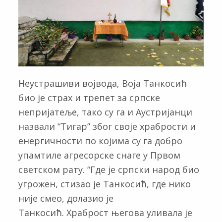
Неустрашиви војвода, Воја Танкосић
био је страх и трепет за српске
непријатеље, тако су га и Аустријанци
назвали “Тигар” због своје храбрости и
енергичности по којима су га добро
упамтиле агресорске снаге у Првом
светском рату. “Где је српски народ био
угрожен, стизао је Танкосић, где нико
није смео, долазио је
Танкосић. Храброст његова уливала је