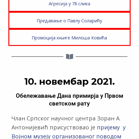
Агресија у 78 слика
Предавање о Павлу Соларићу
Промоција књиге Милоша Ковића
10. новембар 2021.
Обележавање Дана примирја у Првом
светском рату
Члан Српског научног центра Зоран А.
Антонијевић присуствовао је
пријему у
Војном музеју организованог поводом