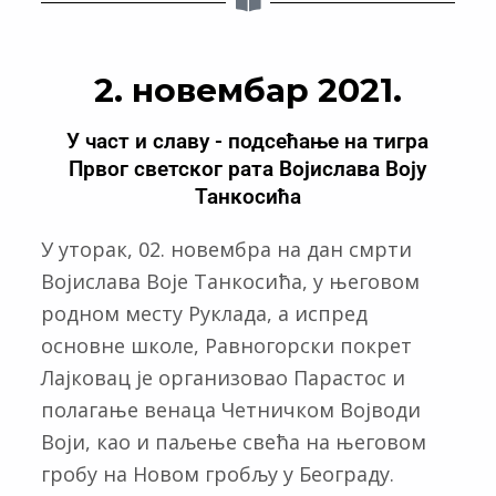
2. новембар 2021.
У част и славу - подсећање на тигра
Првог светског рата Војислава Воју
Танкосића
У уторак, 02. новембра на дан смрти
Војислава Воје Танкосића, у његовом
родном месту Руклада, а испред
основне школе, Равногорски покрет
Лајковац је организовао Парастос и
полагање венаца Четничком Војводи
Воји, као и паљење свећа на његовом
гробу на Новом гробљу у Београду.