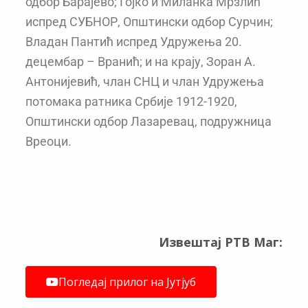
одбор Барајево; Гојко и Миланка Мрзлић
испред СУБНОР, Општински одбор Сурчин;
Владан Пантић испред Удружења 20.
децембар – Вранић; и на крају, Зоран А.
Антонијевић, члан СНЦ и члан Удружења
потомака ратника Србије 1912-1920,
Општински одбор Лазаревац, подружница
Вреоци.
Извештај РТВ Маг:
Погледај прилог на Јутјуб