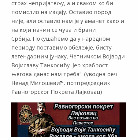
страх непријатељу, а и сваком ко би
помислио на издају. Оставио пород
није, али оставио нам је у аманет како и
на који начин се чува и брани
Србија. Покушаћемо да у наредном
периоду поставимо обележје, бисту
легендарним јунаку, Четничком Војводи
Војиславу Танкосићу. Јер храброст
његова данас нам треба”. (уводна реч
Ненад Милошевић, потпредседник
Равногорског Покрета Лајковац)