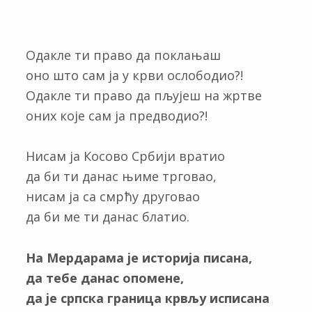
Одакле ти право да поклањаш
оно што сам ја у крви ослободио?!
Одакле ти право да пљујеш на жртве
оних које сам ја предводио?!
Нисам ја Косово Србији вратио
да би ти данас њиме трговао,
нисам ја са смрћу друговао
да би ме ти данас блатио.
На Мердарама је историја писана,
да тебе данас опомене,
да је српска граница крвљу исписана