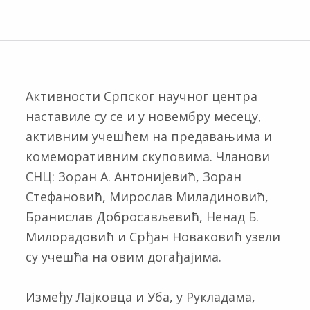
Активности Српског научног центра
наставиле су се и у новембру месецу,
активним учешћем на предавањима и
комеморативним скуповима. Чланови
СНЦ: Зоран А. Антонијевић, Зоран
Стефановић, Мирослав Миладиновић,
Бранислав Добросављевић, Ненад Б.
Милорадовић и Срђан Новаковић узели
су учешћа на овим догађајима.
Између Лајковца и Уба, у Рукладама,