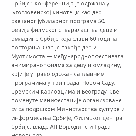
Србије“. Конференција је одржана у
Југословенској кинотеци као део
свечаног јубиларног програма 50.
ревије филмског стваралаштва деце и
омладине Србије која слави 60 година
постојања. Ово је такође део 2.
Мултимоста — међународног фестивала
анимираног филма за децу и омладину,
који је управо одржан са главним
програмима у три града: Новом Саду,
Сремским Карловцима и Београду. Све
поменуте манифестације организоване
су са подршком Министарства културе и
информисања Србије, Филмског центра
Србије, владе АП Војводине и Града
Новог Сада.