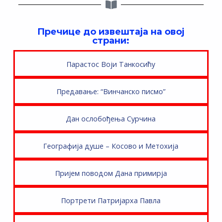
Пречице до извештаја на овој
страни:
Парастос Воји Танкосићу
Предавање: “Винчанско писмо”
Дан ослобођења Сурчина
Географија душе – Косово и Метохија
Пријем поводом Дана примирја
Портрети Патријарха Павла