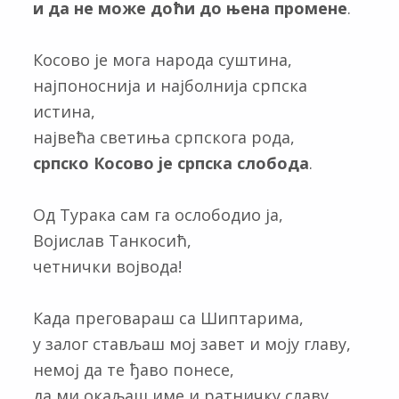
и да не може доћи до њена промене
.
Косово је мога народа суштина,
најпоноснија и најболнија српска
истина,
највећа светиња српскога рода,
српско Косово је српска слобода
.
Од Турака сам га ослободио ја,
Војислав Танкосић,
четнички војвода!
Када преговараш са Шиптарима,
у залог стављаш мој завет и моју главу,
немој да те ђаво понесе,
да ми окаљаш име и ратничку славу.