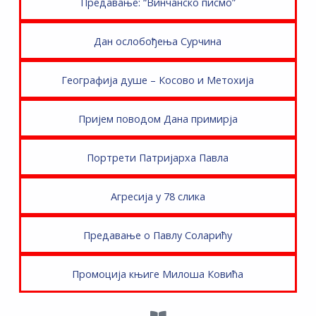
Предавање: “Винчанско писмо”
Дан ослобођења Сурчина
Географија душе – Косово и Метохија
Пријем поводом Дана примирја
Портрети Патријарха Павла
Агресија у 78 слика
Предавање о Павлу Соларићу
Промоција књиге Милоша Ковића