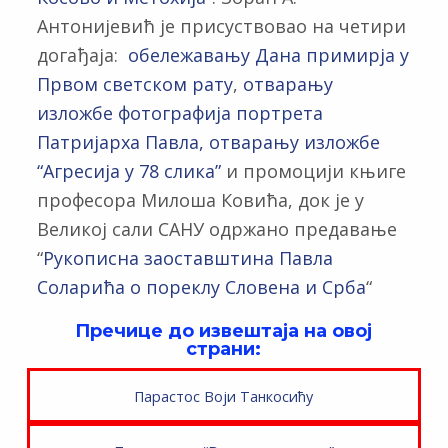
Антонијевић је присуствовао на четири
догађаја:
обележавању Дана примирја у
Првом светском рату
,
отварању
изложбе фотографија портрета
Патријарха Павла,
отварању изложбе
“Агресија у 78 слика”
и промоцији књиге
професора Милоша Ковића, док је у
Великој сали САНУ одржано предавање
“
Рукописна заоставштина Павла
Соларића о пореклу Словена и Срба
“
Пречице до извештаја на овој
страни:
Парастос Воји Танкосићу