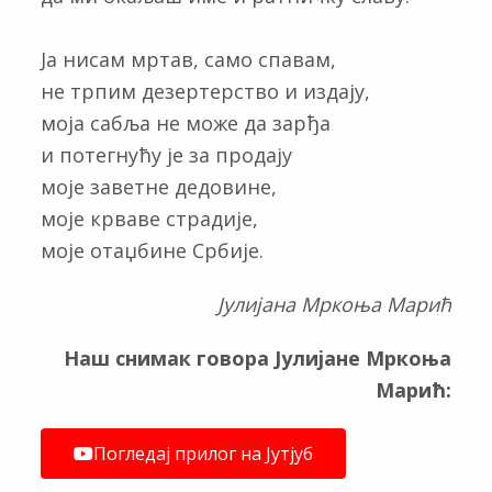
Ја нисам мртав, само спавам,
не трпим дезертерство и издају,
моја сабља не може да зарђа
и потегнућу је за продају
моје заветне дедовине,
моје крваве страдије,
моје отаџбине Србије.
Јулијана Мркоња Марић
Наш снимак говора Јулијане Мркоња
Марић:
Погледај прилог на Јутјуб