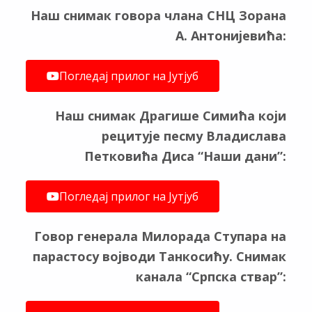
Наш снимак говора члана СНЦ Зорана
А. Антонијевића:
Погледај прилог на Јутјуб
Наш снимак Драгише Симића који
рецитује песму Владислава
Петковића Диса “Наши дани”:
Погледај прилог на Јутјуб
Говор генерала Милорада Ступара на
парастосу војводи Танкосићу. Снимак
канала “Српска ствар”: