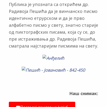
Публика је упозната са открићем др.
Радивоја Пешића да је винчанско писмо
идентично етрурском и да је прво
алфабетно писмо у свету, знатно старије
од пиктографских писама, која су се, до
пре истраживања др. Радивоја Пешића,
сматрала најстаријим писмима на свету.
Наш снимак: