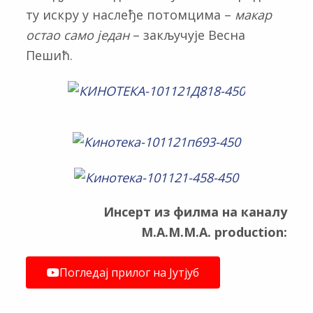
ту искру у наслеђе потомцима –
макар
остао само један
– закључује Весна
Пешић.
Инсерт из филма на каналу
M.A.M.M.A. production:
Погледај прилог на Јутјуб