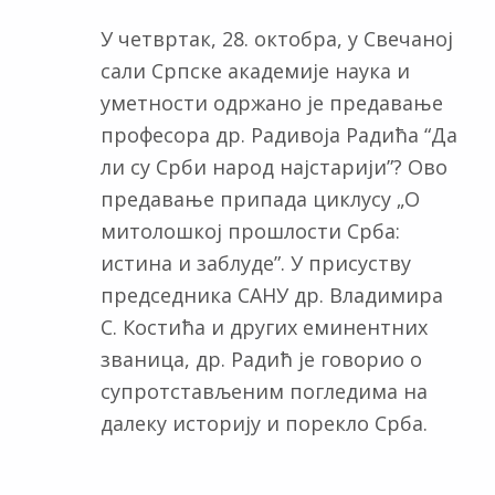
У четвртак, 28. октобра, у Свечаној
сали Српске академије наука и
уметности одржано је предавање
професора др. Радивоја Радића “Да
ли су Срби народ најстарији”? Ово
предавање припада циклусу „О
митолошкој прошлости Срба:
истина и заблуде”. У присуству
председника САНУ др. Владимира
С. Костића и других еминентних
званица, др. Радић је говорио о
супротстављеним погледима на
далеку историју и порекло Срба.