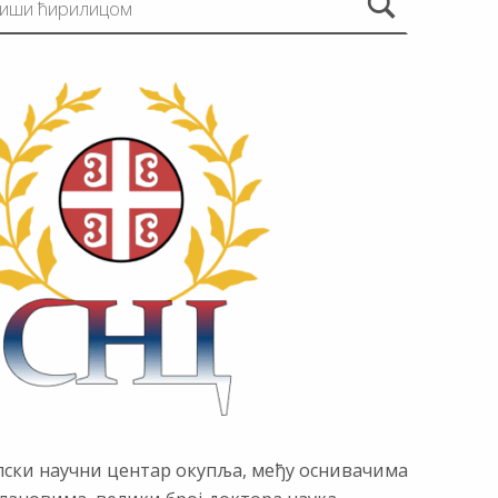
пски научни центар окупља, међу оснивачима