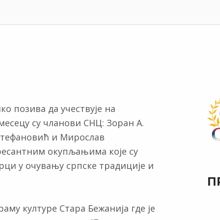
ко позива да учествује на
есецу су чланови СНЦ: Зоран А.
Стефановић и Мирослав
есантним окупљањима које су
рци у очувању српске традиције и
П
раму културе Стара Бежанија где је