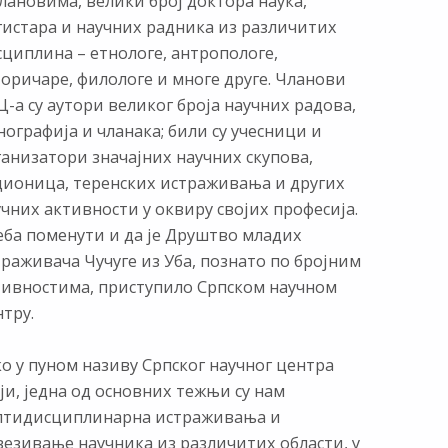
лановима, велики број доктора наука,
гистара и научних радника из различитих
сциплина – етнологе, антропологе,
торичаре, филологе и многе друге. Чланови
-а су аутори великог броја научних радова,
ографија и чланака; били су учесници и
ганизатори значајних научних скупова,
дионица, теренских истраживања и других
чних активности у оквиру својих професија.
еба поменути и да је Друштво младих
раживача Чучуге из Уба, познато по бројним
тивностима, приступило Српском научном
тру.
о у пуном називу Српског научног центра
ји, једна од основних тежњи су нам
лтидисциплинарна истраживања и
везивање научника из различитих области, у