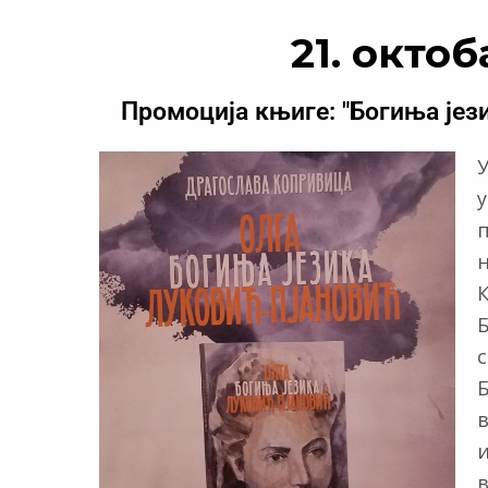
21. октоб
Промоција књиге: "Богиња јез
У
у
К
Б
с
Б
и