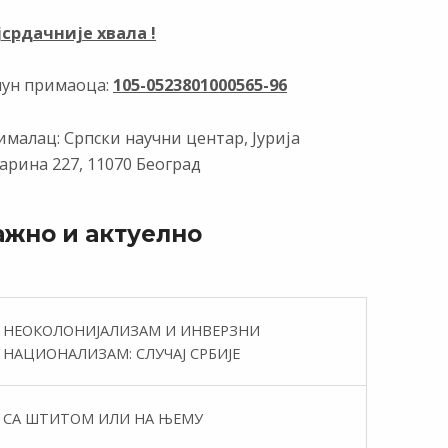
јсрдачније хвала !
чун примаоца:
105-0523801000565-96
малац: Српски научни центар, Јурија
арина 227, 11070 Београд
ажно и актуелно
НЕОКОЛОНИЈАЛИЗАМ И ИНВЕРЗНИ
НАЦИОНАЛИЗАМ: СЛУЧАЈ СРБИЈЕ
СА ШТИТОМ ИЛИ НА ЊЕМУ