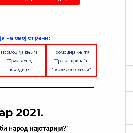
а на овој страни:
Промоција књиге:
Промоција књига:
“Брак, деца,
“Српска прича” и
породица”
“Босанска голгота”
ар 2021.
би народ најстарији?"