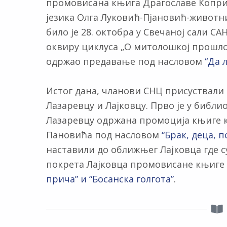
промовисана књига Драгославе Копри
језика Олга Луковић-Пјановић-животни
било је 28. октобра у Свечаној сали САН
оквиру циклуса „О митолошкој прошлос
одржао предавање под насловом
“Да 
Истог дана, чланови СНЦ присуствали
Лазаревцу и Лајковцу. Прво је у библ
Лазаревцу одржана промоција књиге к
Пановића под насловом
“Брак, деца, 
наставили до оближњег Лајковца где с
покрета Лајковца промовисане књиге
прича” и “Босанска голгота”
.