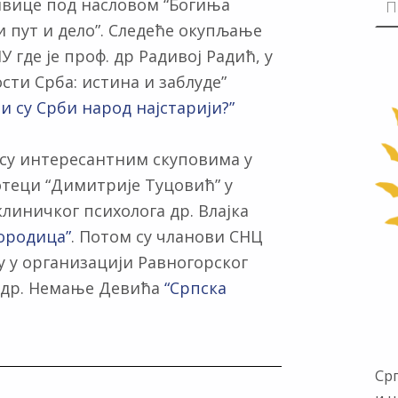
вице под насловом “Богиња
 пут и дело”. Следеће окупљање
У где је проф. др Радивој Радић, у
ти Срба: истина и заблуде”
ли су Срби народ најстарији?”
 су интересантним скуповима у
иотеци “Димитрије Туцовић” у
линичког психолога др. Влајка
породица”
. Потом су чланови СНЦ
у у организацији Равногорског
 др. Немање Девића
“Српска
Ср