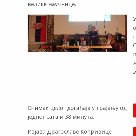
велике научнице.
У
О
п
Снимак целог догађаја у трајању од
једног сата и 38 минута:
Изјава Драгославе Копривице