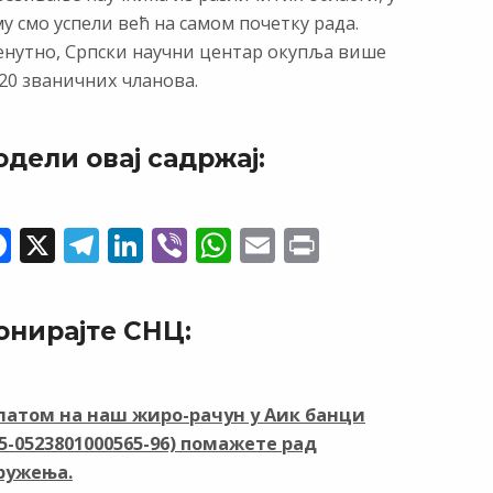
у смо успели већ на самом почетку рада.
енутно, Српски научни центар окупља више
20 званичних чланова.
одели овај садржај:
F
X
T
Li
Vi
W
E
Pr
ac
el
n
b
h
m
in
e
e
k
er
at
ai
t
онирајте СНЦ:
b
gr
e
s
l
o
a
dI
A
o
m
n
p
латом на наш жиро-рачун у Аик банци
05-0523801000565-96) помажете рад
k
p
ружења.