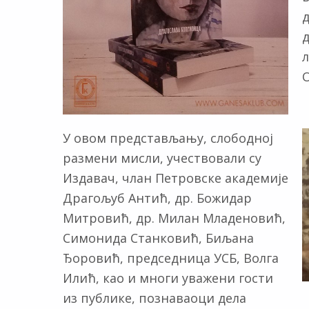
У овом представљању, слободној
размени мисли, учествовали су
Издавач, члан Петровске академије
Драгољуб Антић, др. Божидар
Митровић, др. Милан Младеновић,
Симонида Станковић, Биљана
Ђоровић, председница УСБ, Волга
Илић, као и многи уважени гости
из публике, познаваоци дела