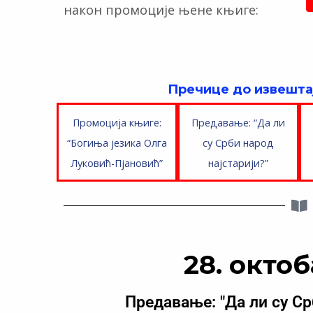
након промоције њене књиге:
Пречице до извештај
Промоција књиге:
Предавање: “Да ли
“Богиња језика Олга
су Срби народ
Луковић-Пјановић”
најстарији?”
28. октоб
Предавање: "Да ли су Ср