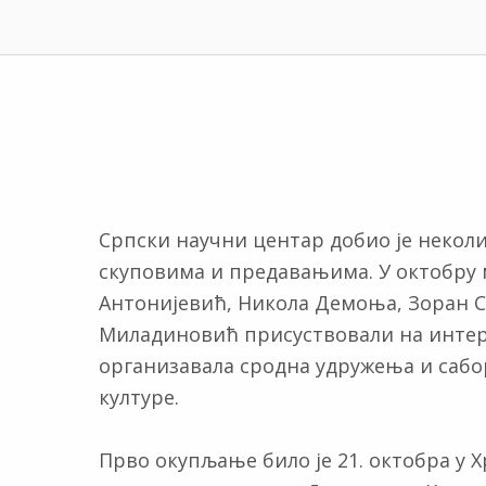
Српски научни центар добио је неколи
скуповима и предавањима. У октобру м
Антонијевић, Никола Демоња, Зоран 
Миладиновић присуствовали на интер
организавала сродна удружења и сабо
културе.
Прво окупљање било je 21. октобра у Х