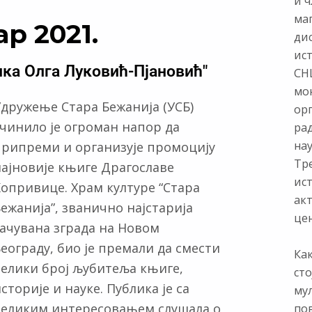
и ч
ма
ар 2021.
ди
ис
ика Олга Луковић-Пјановић"
СНЦ
мон
дружење Стара Бежанија (УСБ)
ор
чинило је огроман напор да
ра
нау
припреми и организује промоцију
Тр
најновије књиге Драгославе
ист
опривице. Храм културе “Стара
ак
ежанија”, званично најстарија
цен
ачувана зграда на Новом
еограду, био је премали да смести
Как
велики број љубитеља књиге,
сто
сторије и науке. Публика је са
му
великим интересовањем слушала о
по