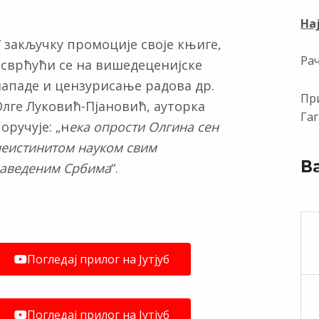
На
 закључку промоције своје књиге,
Ра
осврћући се на вишедеценијске
нападе и цензурисање радова др.
При
лге Луковић-Пјановић, ауторка
Гаг
оручује: „н
ека опрости Олгина сен
неистинитом науком свим
В
заведеним Србима
“.
Погледај прилог на Јутјуб
Погледај прилог на Јутјуб