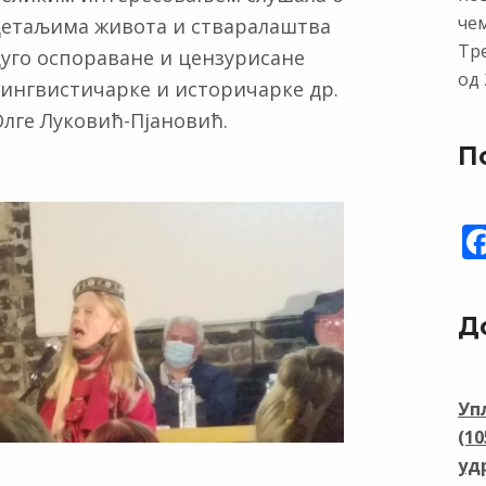
чем
детаљима живота и стваралаштва
Тр
дуго оспораване и цензурисане
од 
лингвистичарке и историчарке др.
Олге Луковић-Пјановић.
П
Д
Уп
(1
уд