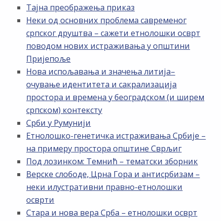
Тајна преображења приказ
Неки од основних проблема савременог
српског друштва – сажети етнолошки осврт
поводом нових истраживања у општини
Пријепоље
Нова испољавања и значења литија–
очување идентитета и сакрализација
простора и времена у београдском (и ширем
српском) контексту
Срби у Румунији
Етнолошко-генетичка истраживања Србије –
на примеру простора општине Сврљиг
Под лозинком: Темнић – тематски зборник
Верске слободе, Црна Гора и антисрбизам –
неки илустративни правно-етнолошки
осврти
Стара и нова вера Срба – етнолошки осврт