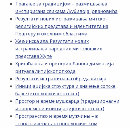
Трагање за традицијом – размишљања
инспирисана сликама Љубивоја Јовановића
Резултати нових истраживања митско-
религијских представа и идентитета на
Пештеру и околним областима
Жељинска ала. Резултати нових
истраживања народних митолошких
представа Жупе
Хришћанска и претхришћанска димензија
ритуала литијског опхода
Резултати истраживања обреда литија
Иницијацијска структура и значење српске
бајке (етнолошки контекст)
Простор и време мушкарца (традиционални
и савремени иницијацијски контекст)
Пространство и время мужчины – в
этнологическо-антропологическом