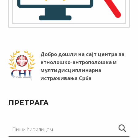
Добро дошли на сајт центра за
етнолошко-антрополошка и
мултидисциплинарна
истраживања Срба
ПРЕТРАГА