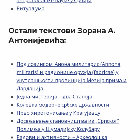
антрополошке науке у Србији
Ритуал ума
Остали текстови Зорана А.
Антонијевића:
Под лозинком: Анона милитарис (Annona
militaris) и радионице оружја (fabricae) у
унутрашњости провинција Мезија прима и
Дарданија
Једна мистерија – два Станоја
Колевка модерне србске државности
Прво хиротонисање у Крагујевцу
Досељавање становништва из „Српског“
Полимља у Шумадијску Колубару
Радови и активности – Археолошка