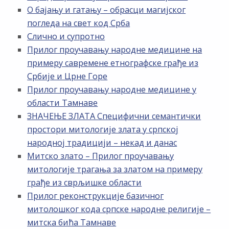
О бајању и гатању – обрасци магијског
погледа на свет код Срба
Слично и супротно
Прилог проучавању народне медицине на
примеру савремене етнографске грађе из
Србије и Црне Горе
Прилог проучавању народне медицине у
области Тамнаве
ЗНАЧЕЊЕ ЗЛАТА Специфични семантички
простори митологије злата у српској
народној традицији – некад и данас
Митско злато – Прилог проучавању
митологије трагања за златом на примеру
грађе из сврљишке области
Прилог реконструкције базичног
митолошког кода српске народне религије –
митска бића Тамнаве