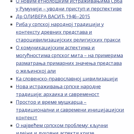
О новим етнолошким истраживањима Срба
у Румунији – уводни приступ и перспективе
Др ОЛИВЕРА ВАСИЋ 1946–2015
Риба у српској народној традицији у
контексту древних представа и
староцивилизацијских религијских пракси
О комуникацијским аспектима и
могућностима српског мита – на примерима
разматрања примарних значења представа
о жељинској али
Ка словенско-православној цивилизацији
Нова истраживања српске народне
традиције: архаика и савременост
Простор и време мушкарца –
традиционални и савремени иницијацијски
контекст
О највећем српском проблему: кључни
идејни и духовни аспекти кризе