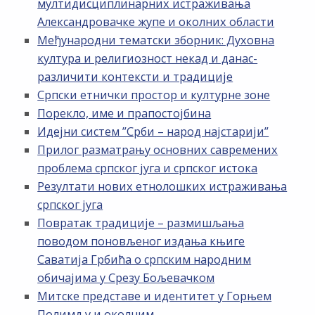
мултидисциплинарних истраживања
Александровачке жупе и околних области
Међународни тематски зборник: Духовна
култура и религиозност некад и данас-
различити контексти и традиције
Српски етнички простор и културне зоне
Порекло, име и прапостојбина
Идејни систем ”Срби – народ најстарији”
Прилог разматрању основних савремених
проблема српског југа и српског истока
Резултати нових етнолошких истраживања
српског југа
Повратак традиције – размишљања
поводом поновљеног издања књиге
Саватија Грбића о српским народним
обичајима у Срезу Бољевачком
Митске представе и идентитет у Горњем
Полимљу и околним