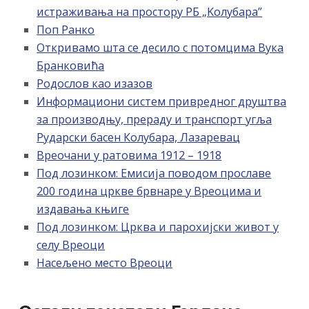
истраживања на простору РБ „Kолубара”
Поп Ранко
Откривамо шта се десило с потомцима Вука
Бранковића
Родослов као изазов
Информациони систем привредног друштва
за производњу, прераду и транспорт угља
Рударски басен Колубара, Лазаревац
Вреочани у ратовима 1912 – 1918
Под лозинком: Емисија поводом прославе
200 година цркве брвнаре у Вреоцима и
издавања књиге
Под лозинком: Црква и парохијски живот у
селу Вреоци
Насељено место Вреоци