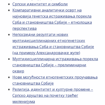
Српски идентитет и симболи
Компаративни аналитички осврт на
најновија генетска истраживања порекла
Срба и становништва Србије – етнолошка
перспектива
Непосредни резултати нових
мултидисциплинарних етногенетских
истраживања Срба и становништва Србије
(на примеру Александровачке жупе)
Мултидисциплинарна истраживања порекла
становништва Србије – прелиминарни
оквир
Нове могућности етногенетских проучавања
становништва Србије
Религија, идентитет и културне промене –
Српско друштво на почетку трећег
миленијума