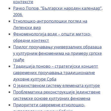
контексте
Рачко Попов, ”Български народен календар”,
2006.
Етнолошко-антрополошки поглед на
Лепенски вир
Феноменологија воде – општи митско-
обредни контекст
Прилог проучавању универзалних образаца
у културним феноменима на примеру српске
грађе
Традиција поново – стратегијски концепт
савремених проучавања традиционалне
духовне културе Срба
О јединственом систему елемената културе
Проблематика реконструкције јединствене
системске основе културних феномена
Приоритети савремене етнолошко-