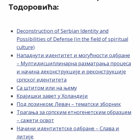
Тодоровића:
Deconstruction of Serbian Identity and
Possibilities of Defense (in the field of spiritual
culture)
Нападнути идентитет и могућности одбране
– Мултидисциплинарна разматрања процеса
и начина деконструкције и реконструкције
српског идентитета
Са штитом или на њему
Крајишки завет у Холандији
Под лозинком: Левач – тематски зборник
Трагања за српским етногенетским образцем
– сажети осврт
Начини идентитетске одбране – Слава и
литије