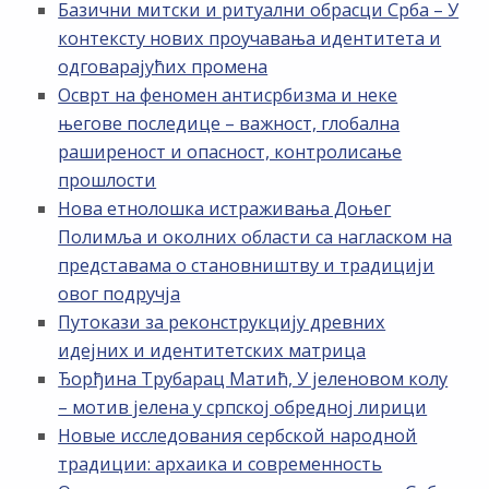
Базични митски и ритуални обрасци Срба – У
контексту нових проучавања идентитета и
одговарајућих промена
Осврт на феномен антисрбизма и неке
његове последице – важност, глобална
раширеност и опасност, контролисање
прошлости
Нова етнолошка истраживања Доњег
Полимља и околних области са нагласком на
представама о становништву и традицији
овог подручја
Путокази за реконструкцију древних
идејних и идентитетских матрица
Ђорђина Трубарац Матић, У јеленовом колу
– мотив јелена у српској обредној лирици
Новые исследования сербской народной
традиции: архаика и современность