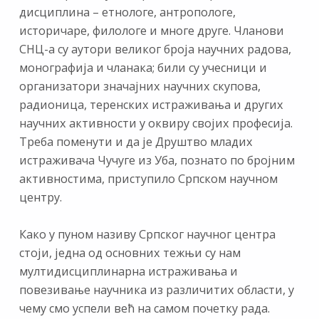
дисциплина – етнологе, антропологе,
историчаре, филологе и многе друге. Чланови
СНЦ-а су аутори великог броја научних радова,
монографија и чланака; били су учесници и
организатори значајних научних скупова,
радионица, теренских истраживања и других
научних активности у оквиру својих професија.
Треба поменути и да је Друштво младих
истраживача Чучуге из Уба, познато по бројним
активностима, приступило Српском научном
центру.
Како у пуном називу Српског научног центра
стоји, једна од основних тежњи су нам
мултидисциплинарна истраживања и
повезивање научника из различитих области, у
чему смо успели већ на самом почетку рада.