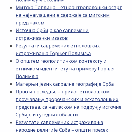
Митска Топлица – етноантрополошки осврт
на најнаглашеније садржаје са митским
предзнаком
Источна Србија као савремени
истраживачки изазов
Резултати савремених етнолошких
истраживања Горњег Полимља
О општем геополитичком контексту и
етничком идентитету на примеру Горњег
Полимља
Матерњи језик сакралне географије Срба
Прво и последње – прилог етнолошком
проучавању пророчанских и есхатолошких
представа, са нагласком на подручју источне
Србије и суседних области
Резултати савремених истраживања
народне религије Срба – општи пресек