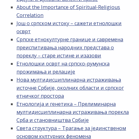
About the Importance of Spiritual-Religious
Correlation
Још о српском истоку – сажети етнолошки
осврт
Српске етнокултурне границе и савремена
преиспитивања народних представа о
пореклу – старе истине и изазови
Етнолошки осврт на српско-румунска
прожимања и релације
Нова мултидисциплинарна истраживања
источне Србије, околних области и српског
етничког простора
Етнологија и генетика – Прелиминарна
мултидисциплинарна истраживања порекла
Срба и становништва Србије
Света структура – Трагање за јединственом
основом културних феномена