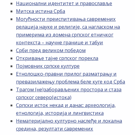
Национални идентитет и православље
Митска истина Срба
Могућности преиспитивања савремених
релација науке и религије, са нагласком на
примерима из домена српског етничког
контекста – научне границе и табуи
Срби пред великом победом
Откривање тајне српског порекла
Појмовник српске културе
Етнолошко-правни прилог разматрању и
превазилажењу проблема беле куге код Срба
Трагом (не)заборављених простора и стаза
српског северо(истока)
Српски исток некад и данас: археологија,
етнологија, историја и лингвистика
Нематеријално културно наслеђе и локална
средина, резултати савремених