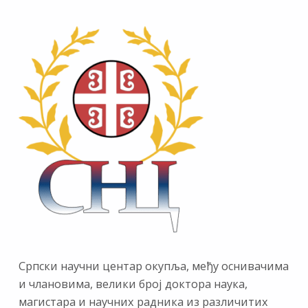
Српски научни центар окупља, међу оснивачима
и члановима, велики број доктора наука,
магистара и научних радника из различитих