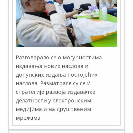
Разговарало се о могућностима
издавања нових наслова и
допунских издања постојећих
наслова. Разматрале су се и
стратегије развоја издавачке
делатности у електронским
медијима и на друштвеним
мрежама.