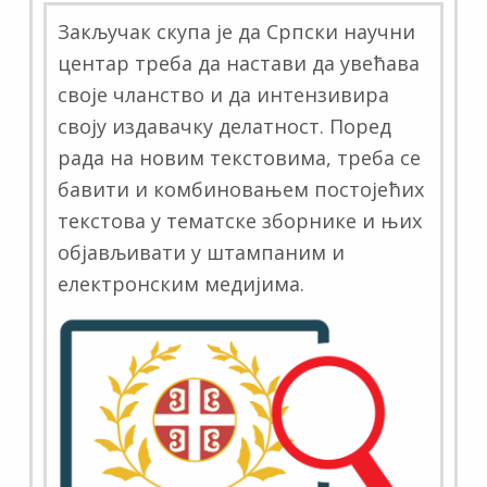
Закључак скупа је да Српски научни
центар треба да настави да увећава
своје чланство и да интензивира
своју издавачку делатност. Поред
рада на новим текстовима, треба се
бавити и комбиновањем постојећих
текстова у тематске зборнике и њих
објављивати у штампаним и
електронским медијима.