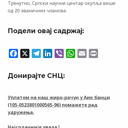
Тренутно, Српски научни центар окупља више
од 20 званичних чланова.
Подели овај садржај:
F
X
T
Li
Vi
W
E
Pr
ac
el
n
b
h
m
in
e
e
k
er
at
ai
t
Донирајте СНЦ:
b
gr
e
s
l
o
a
dI
A
o
m
n
p
Уплатом на наш жиро-рачун у Аик банци
(105-0523801000565-96) помажете рад
k
p
удружења.
Најсрдачније хвала !