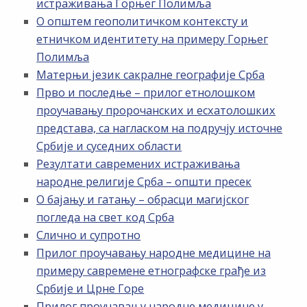
истраживања Горњег Полимља
О општем геополитичком контексту и
етничком идентитету на примеру Горњег
Полимља
Матерњи језик сакралне географије Срба
Прво и последње – прилог етнолошком
проучавању пророчанских и есхатолошких
представа, са нагласком на подручју источне
Србије и суседних области
Резултати савремених истраживања
народне религије Срба – општи пресек
О бајању и гатању – обрасци магијског
погледа на свет код Срба
Слично и супротно
Прилог проучавању народне медицине на
примеру савремене етнографске грађе из
Србије и Црне Горе
Прилог проучавању народне медицине у