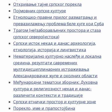
Откривање тајне српског порекла
Појмовник српске културе
Етнолошко-правни прилог разматрању и
превазилажењу проблема беле куге код Срба
Трагом (не)заборављених простора и стаза
српског северо(истока)
Српски исток некад и данас: археологија,
етнологија, историја и лингвистика
Нематеријално културно наслеђе и локална
средина, резултати савремених
мултидисциплинарних истраживања
Александровачке жупе и околних области
Међународни тематски зборник: Духовна
култура и религиозност некад и данас-
различити контексти и традиције
Српски етнички простор и културне зоне
Порекло, име и прапостојбина