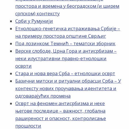
простора и времена у београдском (и ширем
српском) контексту
Срби у Румунији
Етнолошко-генетичка истраживања Србије –
на примеру простора општине Сврљиг
Под лозинком: Темнић – тематски зборник
Верске слободе, Црна Гора и антисрбизам –
неки илустративни правно-етнолошки
осврти
Стара и нова вера Срба – етнолошки осврт
Базични митски и ритуални обрасци Срба – У
контексту нових проучавања идентитета и
одговарајућих промена
Осврт на феномен антисрбизма и неке
његове последице – важност, глобална
раширеност и опасност, контролисање
прошлости