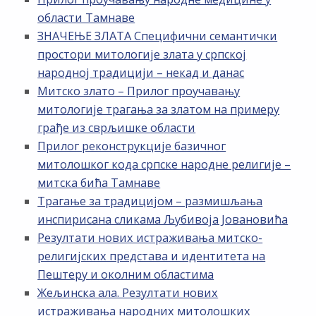
области Тамнаве
ЗНАЧЕЊЕ ЗЛАТА Специфични семантички
простори митологије злата у српској
народној традицији – некад и данас
Митско злато – Прилог проучавању
митологије трагања за златом на примеру
грађе из сврљишке области
Прилог реконструкције базичног
митолошког кода српске народне религије –
митска бића Тамнаве
Трагање за традицијом – размишљања
инспирисана сликама Љубивоја Јовановића
Резултати нових истраживања митско-
религијских представа и идентитета на
Пештеру и околним областима
Жељинска ала. Резултати нових
истраживања народних митолошких