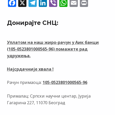
F
X
T
Li
Vi
W
E
Pr
ac
el
n
b
h
m
in
e
e
k
er
at
ai
t
Донирајте СНЦ:
b
gr
e
s
l
o
a
dI
A
o
m
n
p
Уплатом на наш жиро-рачун у Аик банци
(105-0523801000565-96) помажете рад
k
p
удружења.
Најсрдачније хвала !
Рачун примаоца:
105-0523801000565-96
Прималац: Српски научни центар, Јурија
Гагарина 227, 11070 Београд