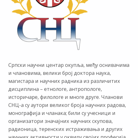
Српски научни центар окупља, међу оснивачима
и члановима, велики број доктора наука,
магистара и научних радника из различитих
дисциплина – етнологе, антропологе,
историчаре, филологе и многе друге. Чланови
СНЦ-а су аутори великог броја научних радова,
монографија и чланака; били су учесници и
организатори значајних научних скупова,
радионица, теренских истраживања и других
научних активности у оквиру својих професија.