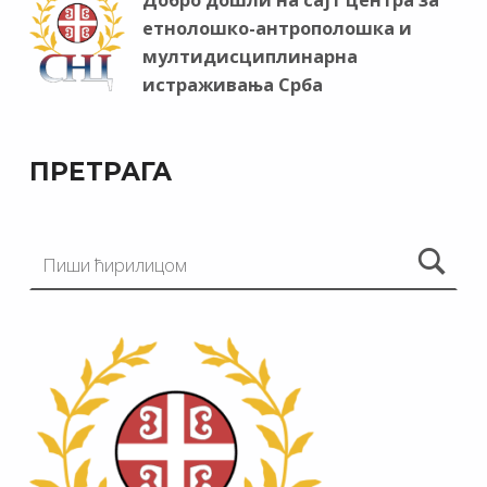
етнолошко-антрополошка и
мултидисциплинарна
истраживања Срба
ПРЕТРАГА