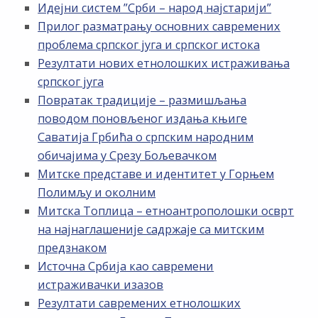
Идејни систем ”Срби – народ најстарији”
Прилог разматрању основних савремених
проблема српског југа и српског истока
Резултати нових етнолошких истраживања
српског југа
Повратак традиције – размишљања
поводом поновљеног издања књиге
Саватија Грбића о српским народним
обичајима у Срезу Бољевачком
Митске представе и идентитет у Горњем
Полимљу и околним
Митска Топлица – етноантрополошки осврт
на најнаглашеније садржаје са митским
предзнаком
Источна Србија као савремени
истраживачки изазов
Резултати савремених етнолошких