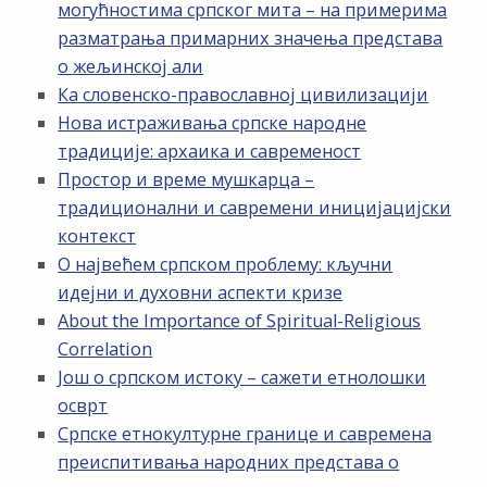
могућностима српског мита – на примерима
разматрања примарних значења представа
о жељинској али
Ка словенско-православној цивилизацији
Нова истраживања српске народне
традиције: архаика и савременост
Простор и време мушкарца –
традиционални и савремени иницијацијски
контекст
О највећем српском проблему: кључни
идејни и духовни аспекти кризе
About the Importance of Spiritual-Religious
Correlation
Још о српском истоку – сажети етнолошки
осврт
Српске етнокултурне границе и савремена
преиспитивања народних представа о