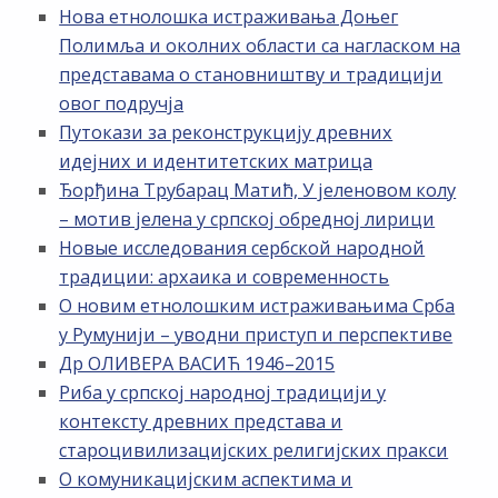
Нова етнолошка истраживања Доњег
Полимља и околних области са нагласком на
представама о становништву и традицији
овог подручја
Путокази за реконструкцију древних
идејних и идентитетских матрица
Ђорђина Трубарац Матић, У јеленовом колу
– мотив јелена у српској обредној лирици
Новые исследования сербской народной
традиции: архаика и современность
О новим етнолошким истраживањима Срба
у Румунији – уводни приступ и перспективе
Др ОЛИВЕРА ВАСИЋ 1946–2015
Риба у српској народној традицији у
контексту древних представа и
староцивилизацијских религијских пракси
О комуникацијским аспектима и