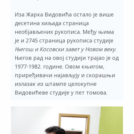
Иза Жарка Видовића остало је више
десетина хиљада страница
необјављених рукописа. Међу њима
је и 2745 страница рукописа студије
Његош и Косовски завет у Новом веку
.
Његов рад на овој студији трајао је од
1977-1982. године. Овом књигом,
приређивачи најављују и скорашњи
излазак из штампе целокупне
Видовићеве студије у пет томова.