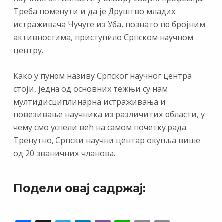
Треба поменути и да је Друштво младих
истраживача Чучуге из Уба, познато по бројним
активностима, приступило Српском научном
центру.
Како у пуном називу Српског научног центра
стоји, једна од основних тежњи су нам
мултидисциплинарна истраживања и
повезивање научника из различитих области, у
чему смо успели већ на самом почетку рада.
Тренутно, Српски научни центар окупља више
од 20 званичних чланова.
Подели овај садржај: