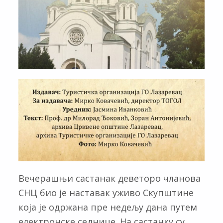
Вечерашњи састанак деветоро чланова
СНЦ био је наставак уживо Скупштине
која је одржана пре недељу дана путем
електронске седнице. На састанку су