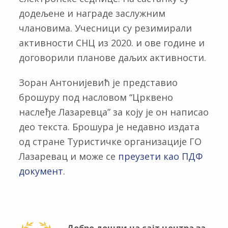
додељене и награде заслужним
члановима. Учесници су резимирали
активности СНЦ из 2020. и ове године и
договорили планове даљих активности.
Зоран Антонијевић је представио
брошуру под насловом “Црквено
наслеђе Лазаревца” за коју је он написао
део текста. Брошура је недавно издата
од стране Туристичке организације ГО
Лазаревац и може се
преузети као ПДФ
документ
.
Добро дошли на сајт центра за