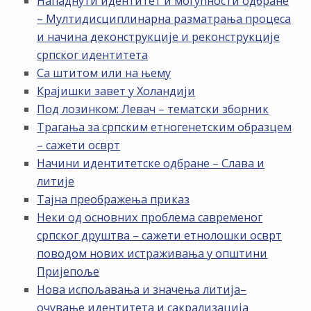
Нападнути идентитет и могућности одбране
– Мултидисциплинарна разматрања процеса
и начина деконструкције и реконструкције
српског идентитета
Са штитом или на њему
Крајишки завет у Холандији
Под лозинком: Левач – тематски зборник
Трагања за српским етногенетским образцем
– сажети осврт
Начини идентитетске одбране – Слава и
литије
Тајна преображења приказ
Неки од основних проблема савременог
српског друштва – сажети етнолошки осврт
поводом нових истраживања у општини
Пријепоље
Нова испољавања и значења литија–
очување идентитета и сакрализација