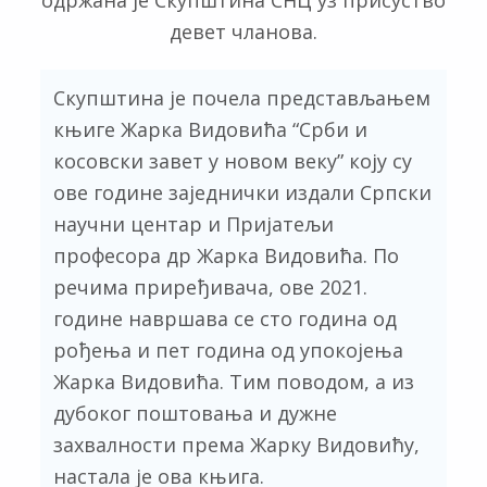
девет чланова.
Скупштина је почела представљањем
књиге Жарка Видовића “Срби и
косовски завет у новом веку” коју су
ове године заједнички издали Српски
научни центар и Пријатељи
професора др Жарка Видовића. По
речима приређивача, ове 2021.
године навршава се сто година од
рођења и пет година од упокојења
Жарка Видовића. Тим поводом, а из
дубоког поштовања и дужне
захвалности према Жарку Видовићу,
настала је ова књига.