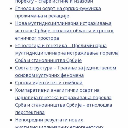
пореклу – старе истине и изазови
Етнолошки осврт на српско-румунска
прожимања и релације
Нова мултидисциплинарна истраживања
источне Србије, околних области и српског
етничког простора
Етнологија и генетика – Прелиминарна
мултидисциплинарна истраживања порекла
Срба и становништва Србије
Света структура – Трагање за јединственом
основом културних феномена
Српски идентитет и симболи
Компаративни аналитички осврт на
најновија генетска истраживања порекла
Срба и становништва Србије – етнолошка
перспектива
Непосредни резултати нових
мултидисциплинарних етногенетских