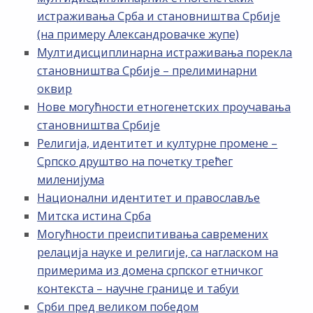
истраживања Срба и становништва Србије
(на примеру Александровачке жупе)
Мултидисциплинарна истраживања порекла
становништва Србије – прелиминарни
оквир
Нове могућности етногенетских проучавања
становништва Србије
Религија, идентитет и културне промене –
Српско друштво на почетку трећег
миленијума
Национални идентитет и православље
Митска истина Срба
Могућности преиспитивања савремених
релација науке и религије, са нагласком на
примерима из домена српског етничког
контекста – научне границе и табуи
Срби пред великом победом