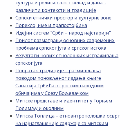
култура и религиозност некад и данас-
различити контексти и традиције
Српски етнички простор и културне зоне
Порекло, име и прапостојбина
Идејни систем ”Срби – народ најстарији”
Прилог разматрању основних савремених
проблема српског југа и српског истока
Резултати нових етнолошких истраживања
српског југа
Повратак традиције – размишљања
поводом поновљеног издања књиге
Саватија Грбића о српским народним
обичајима у Срезу Бољевачком
Митске представе и идентитет у Горњем
Полимљу и околним
Митска Топлица – етноантрополошки осврт
на најнаглашеније садржаје са митским