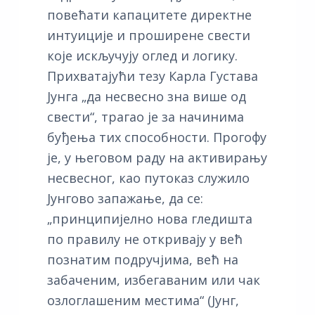
повећати капацитете директне
интуиције и проширене свести
које искључују оглед и логику.
Прихватајући тезу Карла Густава
Јунга „да несвесно зна више од
свести“, трагао је за начинима
буђења тих способности. Прогофу
је, у његовом раду на активирању
несвесног, као путоказ служило
Јунгово запажање, да се:
„принципијелно нова гледишта
по правилу не откривају у већ
познатим подручјима, већ на
забаченим, избегаваним или чак
озлоглашеним местима“ (Јунг,