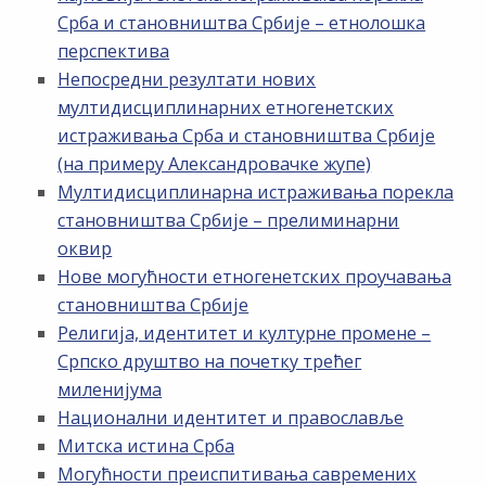
Срба и становништва Србије – етнолошка
перспектива
Непосредни резултати нових
мултидисциплинарних етногенетских
истраживања Срба и становништва Србије
(на примеру Александровачке жупе)
Мултидисциплинарна истраживања порекла
становништва Србије – прелиминарни
оквир
Нове могућности етногенетских проучавања
становништва Србије
Религија, идентитет и културне промене –
Српско друштво на почетку трећег
миленијума
Национални идентитет и православље
Митска истина Срба
Могућности преиспитивања савремених