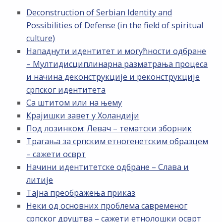
Deconstruction of Serbian Identity and
Possibilities of Defense (in the field of spiritual
culture)
Нападнути идентитет и могућности одбране
– Мултидисциплинарна разматрања процеса
и начина деконструкције и реконструкције
српског идентитета
Са штитом или на њему
Крајишки завет у Холандији
Под лозинком: Левач – тематски зборник
Трагања за српским етногенетским образцем
– сажети осврт
Начини идентитетске одбране – Слава и
литије
Тајна преображења приказ
Неки од основних проблема савременог
српског друштва – сажети етнолошки осврт