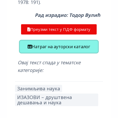
1978: 191).
Рад израдио: Тодор Вулић
Преузми текст у ПДФ формату
Натраг на ауторски каталог
Овај текст спада у тематске
категорије:
Занимљива наука
ИЗАЗОВИ – друштвена
дешавања и наука