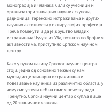
монографија и чланака; били су учесници и
организатори значајних научних скупова,
радионица, теренских истраживања и других
научних активности у оквиру својих професија.
Треба поменути и да је Друштво младих
истраживача Чучуге из Уба, познато по бројним
активностима, приступило Српском научном
центру.
Како у пуном називу Српског научног центра
стоји, једна од основних тежњи су нам
мултидисциплинарна истраживања и
повезивање научника из различитих области, у
чему смо успели већ на самом почетку рада.
Тренутно, Српски научни центар окупља више
од 20 званичних чланова.