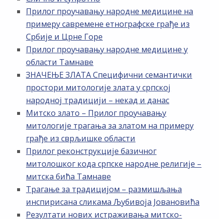
Прилог проучавању народне медицине на
примеру савремене етнографске грађе из
Србије и Црне Горе
Прилог проучавању народне медицине у
области Тамнаве
ЗНАЧЕЊЕ ЗЛАТА Специфични семантички
простори митологије злата у српској
народној традицији – некад и данас
Митско злато – Прилог проучавању
митологије трагања за златом на примеру
грађе из сврљишке области
Прилог реконструкције базичног
митолошког кода српске народне религије –
митска бића Тамнаве
Трагање за традицијом – размишљања
инспирисана сликама Љубивоја Јовановића
Резултати нових истраживања митско-