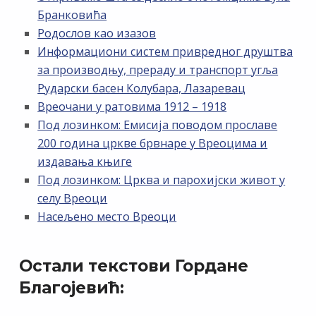
Бранковића
Родослов као изазов
Информациони систем привредног друштва
за производњу, прераду и транспорт угља
Рударски басен Колубара, Лазаревац
Вреочани у ратовима 1912 – 1918
Под лозинком: Емисија поводом прославе
200 година цркве брвнаре у Вреоцима и
издавања књиге
Под лозинком: Црква и парохијски живот у
селу Вреоци
Насељено место Вреоци
Остали текстови Гордане
Благојевић: