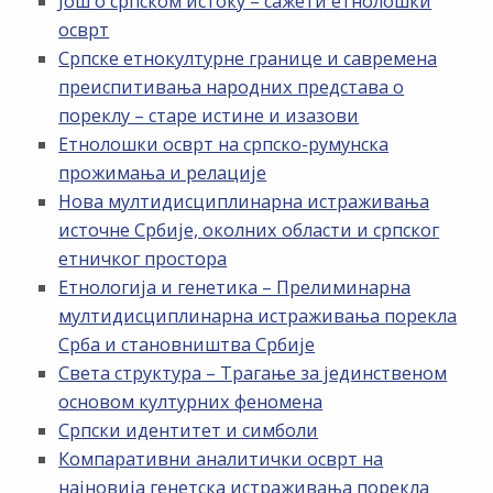
Још о српском истоку – сажети етнолошки
осврт
Српске етнокултурне границе и савремена
преиспитивања народних представа о
пореклу – старе истине и изазови
Етнолошки осврт на српско-румунска
прожимања и релације
Нова мултидисциплинарна истраживања
источне Србије, околних области и српског
етничког простора
Етнологија и генетика – Прелиминарна
мултидисциплинарна истраживања порекла
Срба и становништва Србије
Света структура – Трагање за јединственом
основом културних феномена
Српски идентитет и симболи
Компаративни аналитички осврт на
најновија генетска истраживања порекла