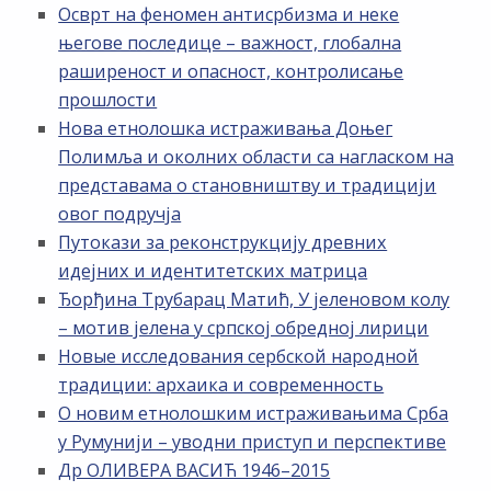
Осврт на феномен антисрбизма и неке
његове последице – важност, глобална
раширеност и опасност, контролисање
прошлости
Нова етнолошка истраживања Доњег
Полимља и околних области са нагласком на
представама о становништву и традицији
овог подручја
Путокази за реконструкцију древних
идејних и идентитетских матрица
Ђорђина Трубарац Матић, У јеленовом колу
– мотив јелена у српској обредној лирици
Новые исследования сербской народной
традиции: архаика и современность
О новим етнолошким истраживањима Срба
у Румунији – уводни приступ и перспективе
Др ОЛИВЕРА ВАСИЋ 1946–2015