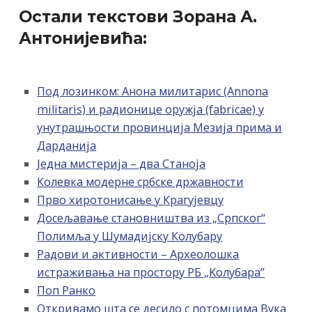
Остали текстови Зорана А.
Антонијевића:
Под лозинком: Анона милитарис (Annona
militaris) и радионице оружја (fabricae) у
унутрашњости провинција Мезија прима и
Дарданија
Једна мистерија – два Станоја
Колевка модерне србске државности
Прво хиротонисање у Крагујевцу
Досељавање становништва из „Српског“
Полимља у Шумадијску Колубару
Радови и активности – Археолошка
истраживања на простору РБ „Kолубара”
Поп Ранко
Откривамо шта се десило с потомцима Вука