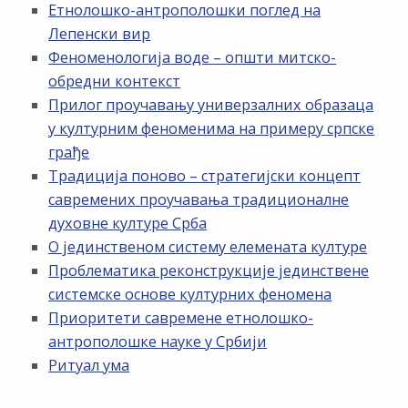
Етнолошко-антрополошки поглед на
Лепенски вир
Феноменологија воде – општи митско-
обредни контекст
Прилог проучавању универзалних образаца
у културним феноменима на примеру српске
грађе
Традиција поново – стратегијски концепт
савремених проучавања традиционалне
духовне културе Срба
О јединственом систему елемената културе
Проблематика реконструкције јединствене
системске основе културних феномена
Приоритети савремене етнолошко-
антрополошке науке у Србији
Ритуал ума