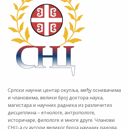
Српски научни центар окупља, међу оснивачима
и члановима, велики број доктора наука,
магистара и научних радника из различитих
дисциплина – етнологе, антропологе,
историчаре, филологе и многе друге. Чланови
СНЦ-а су аутори великог броја научних радова,