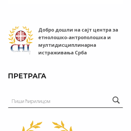
Добро дошли на сајт центра за
етнолошко-антрополошка и
мултидисциплинарна
истраживања Срба
ПРЕТРАГА