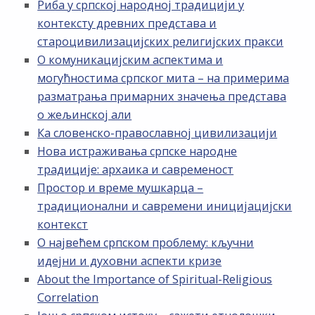
Риба у српској народној традицији у
контексту древних представа и
староцивилизацијских религијских пракси
О комуникацијским аспектима и
могућностима српског мита – на примерима
разматрања примарних значења представа
о жељинској али
Ка словенско-православној цивилизацији
Нова истраживања српске народне
традиције: архаика и савременост
Простор и време мушкарца –
традиционални и савремени иницијацијски
контекст
О највећем српском проблему: кључни
идејни и духовни аспекти кризе
About the Importance of Spiritual-Religious
Correlation