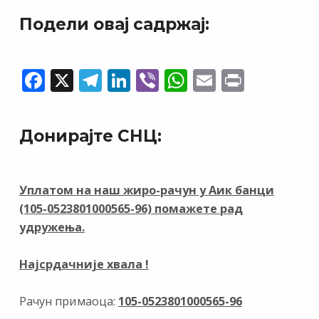
Подели овај садржај:
F
X
T
Li
Vi
W
E
Pr
ac
el
n
b
h
m
in
e
e
k
er
at
ai
t
Донирајте СНЦ:
b
gr
e
s
l
o
a
dI
A
o
m
n
p
Уплатом на наш жиро-рачун у Аик банци
(105-0523801000565-96) помажете рад
k
p
удружења.
Најсрдачније хвала !
Рачун примаоца:
105-0523801000565-96