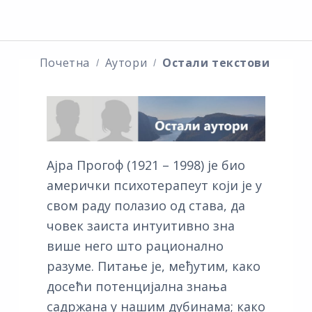
Почетна
Аутори
Остали текстови
Ајра Прогоф (1921 – 1998) је био
амерички психотерапеут који је у
свом раду полазио од става, да
човек заиста интуитивно зна
више него што рационално
разуме. Питање је, међутим, како
досећи потенцијална знања
садржана у нашим дубинама; како