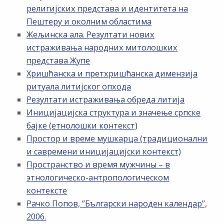
религијских представа и идентитета на
Пештеру и околним областима
Жељинска ала. Резултати нових
истраживања народних митолошких
представа Жупе
Хришћанска и претхришћанска димензија
ритуала литијског опхода
Резултати истраживања обреда литија
Иницијацијска структура и значење српске
бајке (етнолошки контекст)
Простор и време мушкарца (традиционални
и савремени иницијацијски контекст)
Пространство и время мужчины – в
этнологическо-антропологическом
контексте
Рачко Попов, ”Български народен календар”,
2006.