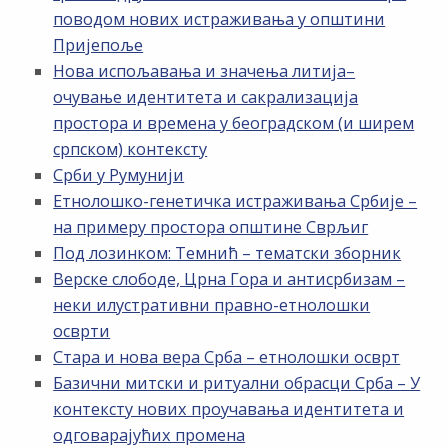
поводом нових истраживања у општини
Пријепоље
Нова испољавања и значења литија–
очување идентитета и сакрализација
простора и времена у београдском (и ширем
српском) контексту
Срби у Румунији
Етнолошко-генетичка истраживања Србије –
на примеру простора општине Сврљиг
Под лозинком: Темнић – тематски зборник
Верске слободе, Црна Гора и антисрбизам –
неки илустративни правно-етнолошки
осврти
Стара и нова вера Срба – етнолошки осврт
Базични митски и ритуални обрасци Срба – У
контексту нових проучавања идентитета и
одговарајућих промена