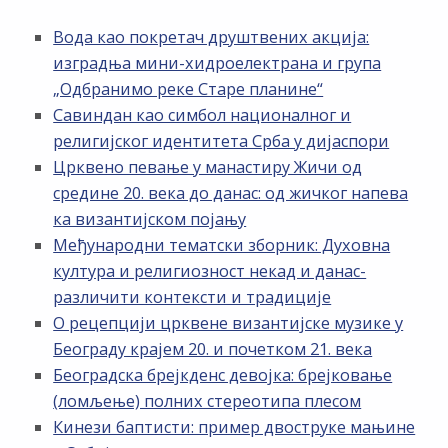
Вода као покретач друштвених акција:
изградња мини-хидроелектрана и група
„Одбранимо реке Старе планине“
Савиндан као симбол националног и
религијског идентитета Срба у дијаспори
Црквено певање у манастиру Жичи од
средине 20. века до данас: од жичког напева
ка византијском појању
Међународни тематски зборник: Духовна
култура и религиозност некад и данас-
различити контексти и традиције
О рецепцији црквене византијске музике у
Београду крајем 20. и почетком 21. века
Београдска брејкденс девојка: брејковање
(ломљење) полних стереотипа плесом
Кинези баптисти: пример двоструке мањине