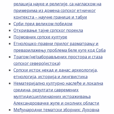
релација науке и религије, са нагласком на
примерима из домена српског етничког
контекста – научне границе и табуи
Срби пред великом победом
Откривање тајне српског порекла
Појмовник српске културе
Етнолошко-правни прилог разматрању и
превазилажењу проблема беле куге код Срба
Трагом (не)заборављених простора и стаза
српског северо(истока)
Српски исток некад и данас: археологија,
етнологија, историја и лингвистика
Нематеријално културно наслеђе и локална
средина, резултати савремених
мултидисциплинарних истраживања
Александровачке жупе и околних области
Међународни тематски зборник: Духовна