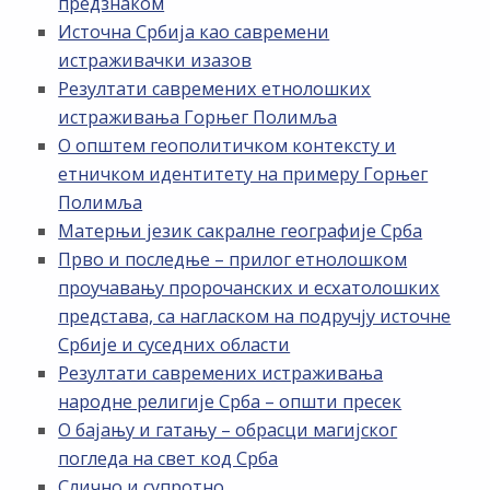
предзнаком
Источна Србија као савремени
истраживачки изазов
Резултати савремених етнолошких
истраживања Горњег Полимља
О општем геополитичком контексту и
етничком идентитету на примеру Горњег
Полимља
Матерњи језик сакралне географије Срба
Прво и последње – прилог етнолошком
проучавању пророчанских и есхатолошких
представа, са нагласком на подручју источне
Србије и суседних области
Резултати савремених истраживања
народне религије Срба – општи пресек
О бајању и гатању – обрасци магијског
погледа на свет код Срба
Слично и супротно