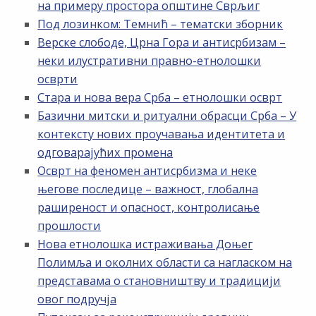
на примеру простора општине Сврљиг
Под лозинком: Темнић – тематски зборник
Верске слободе, Црна Гора и антисрбизам –
неки илустративни правно-етнолошки
осврти
Стара и нова вера Срба – етнолошки осврт
Базични митски и ритуални обрасци Срба – У
контексту нових проучавања идентитета и
одговарајућих промена
Осврт на феномен антисрбизма и неке
његове последице – важност, глобална
раширеност и опасност, контролисање
прошлости
Нова етнолошка истраживања Доњег
Полимља и околних области са нагласком на
представама о становништву и традицији
овог подручја