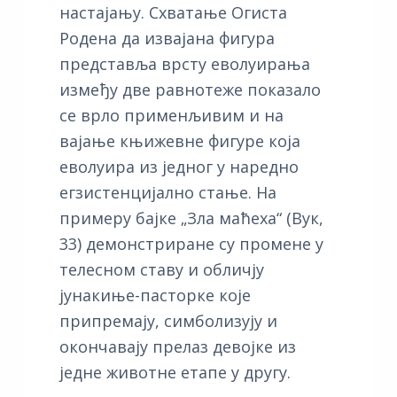
настајању. Схватање Огиста
Родена да извајана фигура
представља врсту еволуирања
између две равнотеже показало
се врло применљивим и на
вајање књижевне фигуре која
еволуира из једног у наредно
егзистенцијално стање. На
примеру бајке „Зла маћеха“ (Вук,
33) демонстриране су промене у
телесном ставу и обличју
јунакиње-пасторке које
припремају, симболизују и
окончавају прелаз девојке из
једне животне етапе у другу.