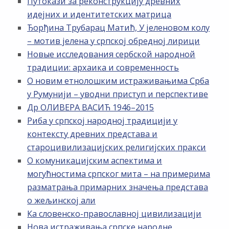
Путокази за реконструкцију древних
идејних и идентитетских матрица
Ђорђина Трубарац Матић, У јеленовом колу
– мотив јелена у српској обредној лирици
Новые исследования сербской народной
традиции: архаика и современность
О новим етнолошким истраживањима Срба
у Румунији – уводни приступ и перспективе
Др ОЛИВЕРА ВАСИЋ 1946–2015
Риба у српској народној традицији у
контексту древних представа и
староцивилизацијских религијских пракси
О комуникацијским аспектима и
могућностима српског мита – на примерима
разматрања примарних значења представа
о жељинској али
Ка словенско-православној цивилизацији
Нова истраживања српске народне