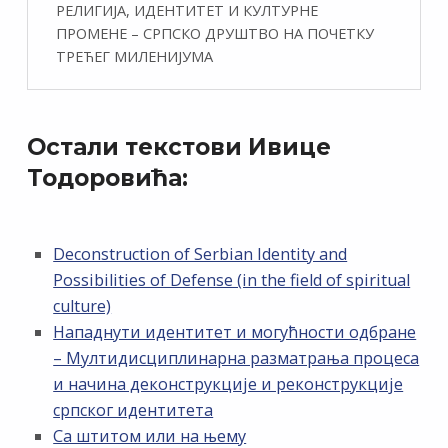
РЕЛИГИЈА, ИДЕНТИТЕТ И КУЛТУРНЕ
ПРОМЕНЕ – СРПСКО ДРУШТВО НА ПОЧЕТКУ
ТРЕЋЕГ МИЛЕНИЈУМА
Остали текстови Ивице
Тодоровића:
Deconstruction of Serbian Identity and
Possibilities of Defense (in the field of spiritual
culture)
Нападнути идентитет и могућности одбране
– Мултидисциплинарна разматрања процеса
и начина деконструкције и реконструкције
српског идентитета
Са штитом или на њему