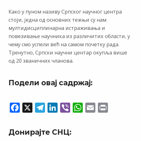
Како у пуном називу Српског научног центра
стоји, једна од основних тежњи су нам
мултидисциплинарна истраживања и
повезивање научника из различитих области, у
чему смо успели већ на самом почетку рада.
Тренутно, Српски научни центар окупља више
од 20 званичних чланова.
Подели овај садржај:
F
X
T
Li
Vi
W
E
Pr
ac
el
n
b
h
m
in
e
e
k
er
at
ai
t
Донирајте СНЦ:
b
gr
e
s
l