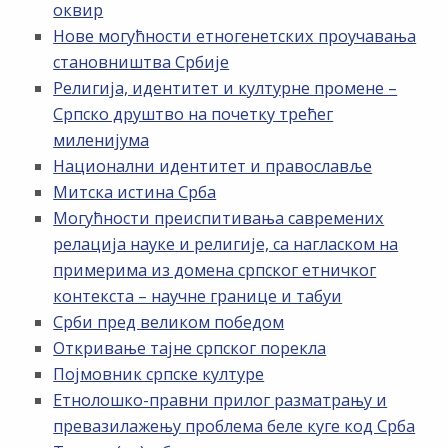
оквир
Нове могућности етногенетских проучавања
становништва Србије
Религија, идентитет и културне промене –
Српско друштво на почетку трећег
миленијума
Национални идентитет и православље
Митска истина Срба
Могућности преиспитивања савремених
релација науке и религије, са нагласком на
примерима из домена српског етничког
контекста – научне границе и табуи
Срби пред великом победом
Откривање тајне српског порекла
Појмовник српске културе
Етнолошко-правни прилог разматрању и
превазилажењу проблема беле куге код Срба