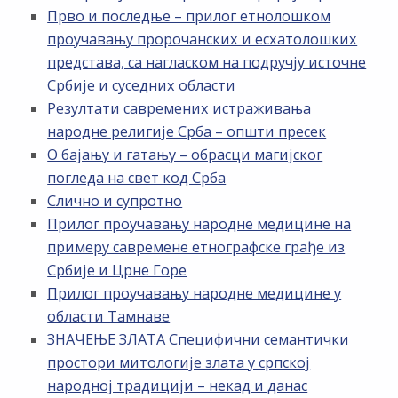
Прво и последње – прилог етнолошком
проучавању пророчанских и есхатолошких
представа, са нагласком на подручју источне
Србије и суседних области
Резултати савремених истраживања
народне религије Срба – општи пресек
О бајању и гатању – обрасци магијског
погледа на свет код Срба
Слично и супротно
Прилог проучавању народне медицине на
примеру савремене етнографске грађе из
Србије и Црне Горе
Прилог проучавању народне медицине у
области Тамнаве
ЗНАЧЕЊЕ ЗЛАТА Специфични семантички
простори митологије злата у српској
народној традицији – некад и данас