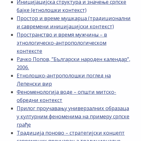
Иницијацијска структура и значење српске
бајке (етнолошки контекст)
Простор и време мушкарца (традиционални
и савремени иницијацијски контекст)
Пространство и время мужчины – в
этнологическо-антропологическом
контексте
Рачко Попов, ”Български народен календар”,
2006.
Етнолошко-антрополошки поглед на
Лепенски вир
Феноменологија воде – општи митско-
обредни контекст
Прилог проучавању универзалних образаца
у културним феноменима на примеру српске
грађе
Традиција поново – стратегијски концепт