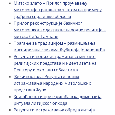
Митско злато – Прилог проучавању
митологије трагања за златом на примеру
грађе из сврљишке области
Прилог реконструкције базичног
митолошког кода српске народне религије –
митска бића Тамнаве
Трагање за традицијом – размишљања
инспирисана сликама Љубивоја Јовановића
Резултати нових истраживања митско-
религијских представа и идентитета на
Пештеру и околним областима
Жељинска ала. Резултати нових
истраживања народних митолошких
представа Жупе
Хришћанска и претхришћанска димензија
ритуала литијског опхода
Резултати истраживања обреда литија