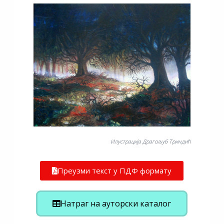
Илустрација Драгољуб Триндић
Преузми текст у ПДФ формату
Натраг на ауторски каталог