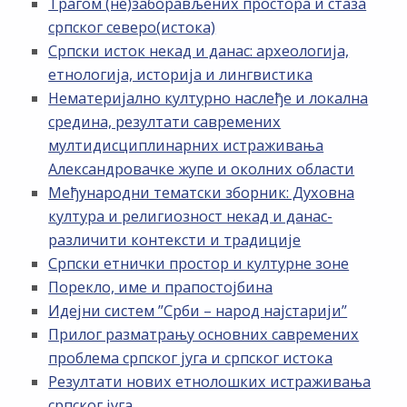
Трагом (не)заборављених простора и стаза
српског северо(истока)
Српски исток некад и данас: археологија,
етнологија, историја и лингвистика
Нематеријално културно наслеђе и локална
средина, резултати савремених
мултидисциплинарних истраживања
Александровачке жупе и околних области
Међународни тематски зборник: Духовна
култура и религиозност некад и данас-
различити контексти и традиције
Српски етнички простор и културне зоне
Порекло, име и прапостојбина
Идејни систем ”Срби – народ најстарији”
Прилог разматрању основних савремених
проблема српског југа и српског истока
Резултати нових етнолошких истраживања
српског југа