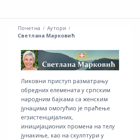
Почетна
Аутори
Светлана Марковић
Ликовни приступ разматрању
обредних елемената у српским
народним бајкама са женским
јунацима омогућио је праћење
егзистенцијалних,
иницијационих промена на телу
јунакиње, као на скулптури у