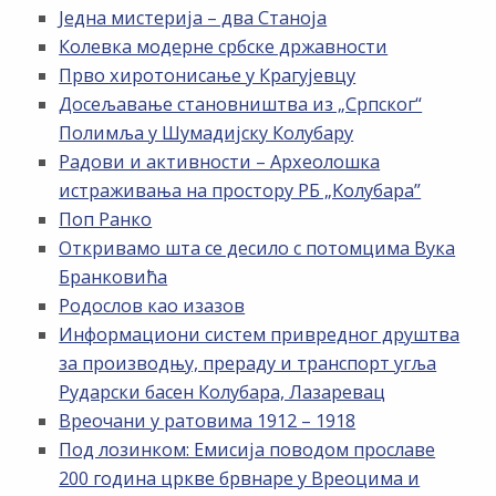
Једна мистерија – два Станоја
Колевка модерне србске државности
Прво хиротонисање у Крагујевцу
Досељавање становништва из „Српског“
Полимља у Шумадијску Колубару
Радови и активности – Археолошка
истраживања на простору РБ „Kолубара”
Поп Ранко
Откривамо шта се десило с потомцима Вука
Бранковића
Родослов као изазов
Информациони систем привредног друштва
за производњу, прераду и транспорт угља
Рударски басен Колубара, Лазаревац
Вреочани у ратовима 1912 – 1918
Под лозинком: Емисија поводом прославе
200 година цркве брвнаре у Вреоцима и