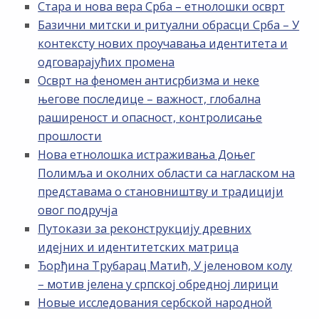
Стара и нова вера Срба – етнолошки осврт
Базични митски и ритуални обрасци Срба – У
контексту нових проучавања идентитета и
одговарајућих промена
Осврт на феномен антисрбизма и неке
његове последице – важност, глобална
раширеност и опасност, контролисање
прошлости
Нова етнолошка истраживања Доњег
Полимља и околних области са нагласком на
представама о становништву и традицији
овог подручја
Путокази за реконструкцију древних
идејних и идентитетских матрица
Ђорђина Трубарац Матић, У јеленовом колу
– мотив јелена у српској обредној лирици
Новые исследования сербской народной