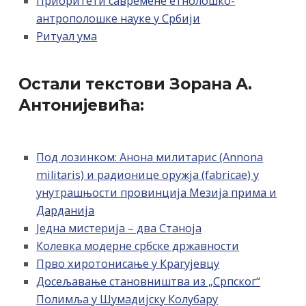
Приоритети савремене етнолошко-
антрополошке науке у Србији
Ритуал ума
Остали текстови Зорана А.
Антонијевића:
Под лозинком: Анона милитарис (Annona
militaris) и радионице оружја (fabricae) у
унутрашњости провинција Мезија прима и
Дарданија
Једна мистерија – два Станоја
Колевка модерне србске државности
Прво хиротонисање у Крагујевцу
Досељавање становништва из „Српског“
Полимља у Шумадијску Колубару