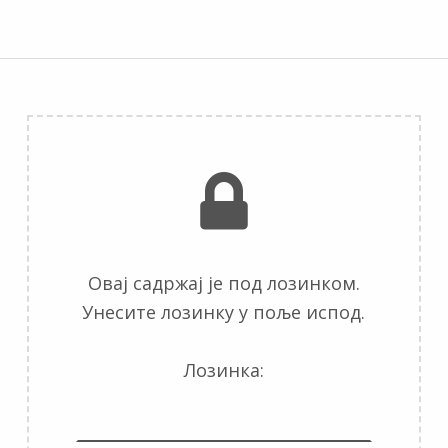
Овај садржај је под лозинком.
Унесите лозинку у поље испод.
Лозинка: