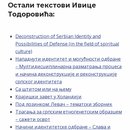
Остали текстови Ивице
Тодоровића:
Deconstruction of Serbian Identity and
Possibilities of Defense (in the field of spiritual
culture)
Нападнути идентитет и могућности одбране
– Мултидисциплинарна разматрања процеса
и начина деконструкције и реконструкције
српског идентитета
Са штитом или на њему
Крајишки завет у Холандији
Под лозинком: Левач – тематски зборник
Трагања за српским етногенетским образцем
– сажети осврт
Начини идентитетске одбране – Слава и