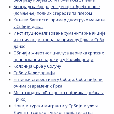
Београду крајем 20. и почетком 21. века
Београдска брејкденс девојка: брејковање
(ломљење) полних стереотипа плесом
Кинези баптисти: пример двоструке мањине
у Србији данас
Институционализоване хуманитарне акције
и етничка дистанца на примеру Грка и Срба
данас
Обичаји животног циклуса верника српских
православних парохија у Калифорнији
Колонија Срба у Солуну
Срби у Калифорнији
Етнички стереотипи у Србији: Срби виђени
очима савремених Грка
Места ходочашћа: српска војничка гробља у
Грчкој
Новији турски мигранти у Србији и улога
Друштва српско-турског пријатељства