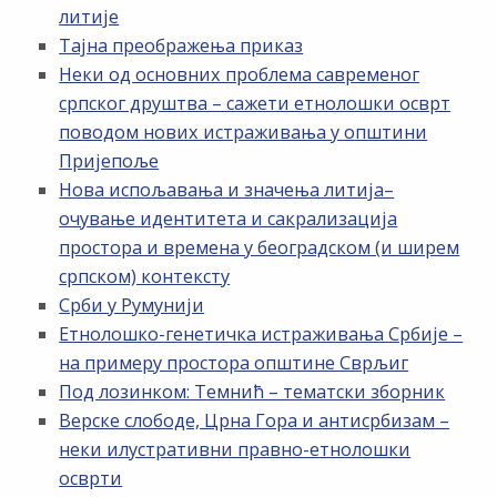
литије
Тајна преображења приказ
Неки од основних проблема савременог
српског друштва – сажети етнолошки осврт
поводом нових истраживања у општини
Пријепоље
Нова испољавања и значења литија–
очување идентитета и сакрализација
простора и времена у београдском (и ширем
српском) контексту
Срби у Румунији
Етнолошко-генетичка истраживања Србије –
на примеру простора општине Сврљиг
Под лозинком: Темнић – тематски зборник
Верске слободе, Црна Гора и антисрбизам –
неки илустративни правно-етнолошки
осврти