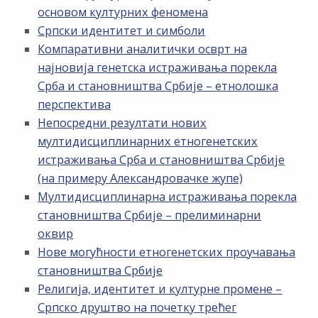
основом културних феномена
Српски идентитет и симболи
Компаративни аналитички осврт на
најновија генетска истраживања порекла
Срба и становништва Србије – етнолошка
перспектива
Непосредни резултати нових
мултидисциплинарних етногенетских
истраживања Срба и становништва Србије
(на примеру Александровачке жупе)
Мултидисциплинарна истраживања порекла
становништва Србије – прелиминарни
оквир
Нове могућности етногенетских проучавања
становништва Србије
Религија, идентитет и културне промене –
Српско друштво на почетку трећег