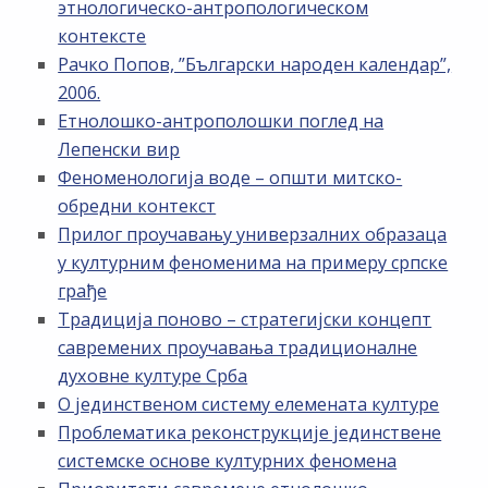
этнологическо-антропологическом
контексте
Рачко Попов, ”Български народен календар”,
2006.
Етнолошко-антрополошки поглед на
Лепенски вир
Феноменологија воде – општи митско-
обредни контекст
Прилог проучавању универзалних образаца
у културним феноменима на примеру српске
грађе
Традиција поново – стратегијски концепт
савремених проучавања традиционалне
духовне културе Срба
О јединственом систему елемената културе
Проблематика реконструкције јединствене
системске основе културних феномена