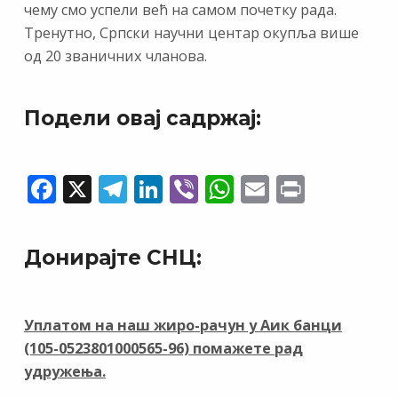
чему смо успели већ на самом почетку рада.
Тренутно, Српски научни центар окупља више
од 20 званичних чланова.
Подели овај садржај:
F
X
T
Li
Vi
W
E
Pr
ac
el
n
b
h
m
in
e
e
k
er
at
ai
t
Донирајте СНЦ:
b
gr
e
s
l
o
a
dI
A
o
m
n
p
Уплатом на наш жиро-рачун у Аик банци
(105-0523801000565-96) помажете рад
k
p
удружења.