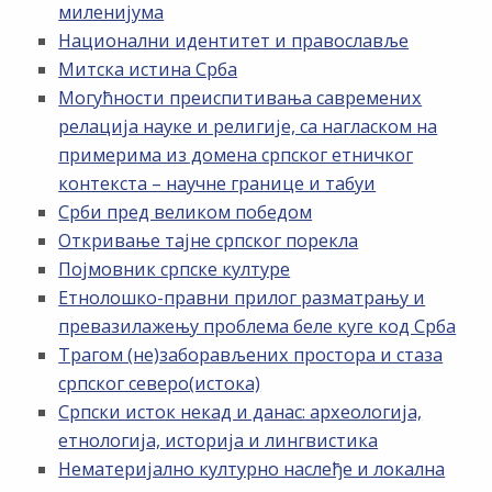
миленијума
Национални идентитет и православље
Митска истина Срба
Могућности преиспитивања савремених
релација науке и религије, са нагласком на
примерима из домена српског етничког
контекста – научне границе и табуи
Срби пред великом победом
Откривање тајне српског порекла
Појмовник српске културе
Етнолошко-правни прилог разматрању и
превазилажењу проблема беле куге код Срба
Трагом (не)заборављених простора и стаза
српског северо(истока)
Српски исток некад и данас: археологија,
етнологија, историја и лингвистика
Нематеријално културно наслеђе и локална