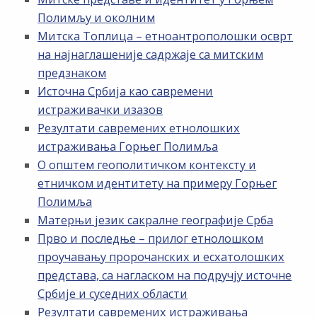
Полимљу и околним
Митска Топлица – етноантрополошки осврт
на најнаглашеније садржаје са митским
предзнаком
Источна Србија као савремени
истраживачки изазов
Резултати савремених етнолошких
истраживања Горњег Полимља
О општем геополитичком контексту и
етничком идентитету на примеру Горњег
Полимља
Матерњи језик сакралне географије Срба
Прво и последње – прилог етнолошком
проучавању пророчанских и есхатолошких
представа, са нагласком на подручју источне
Србије и суседних области
Резултати савремених истраживања