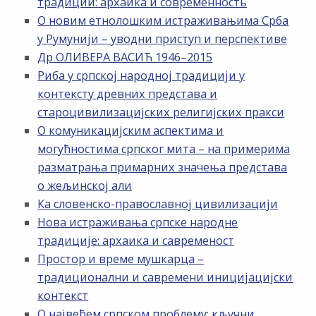
традиции: архаика и современность
О новим етнолошким истраживањима Срба
у Румунији – уводни приступ и перспективе
Др ОЛИВЕРА ВАСИЋ 1946–2015
Риба у српској народној традицији у
контексту древних представа и
староцивилизацијских религијских пракси
О комуникацијским аспектима и
могућностима српског мита – на примерима
разматрања примарних значења представа
о жељинској али
Ка словенско-православној цивилизацији
Нова истраживања српске народне
традиције: архаика и савременост
Простор и време мушкарца –
традиционални и савремени иницијацијски
контекст
О највећем српском проблему: кључни