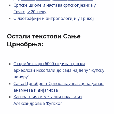
Српске школе и настава српског језика у
Грчкој у 20. веку
О лаографији и антропологији у Грчкој
Остали текстови Сање
Црнобрњa:
Откриће старо 6000 година: српски
археолози ископали до сада највећу “жупску
венеру”
Сања Црнобрња: Српска научна сцена данас:
анамнеза и дијагноза
Касноантички метални налази из
Александровца Жупског