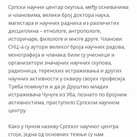
Српски научни центар окупља, међу оснивачима
и члановима, велики број доктора наука,
магистара и научних радника из различитих
дисциплина – етнологе, антропологе,
историчаре, филологе и многе друге. Чланови
СНЦ-а су аутори великог броја научних радова,
монографија и чланака; били су учесници и
организатори значајних научних скупова,
радионица, теренских истраживања и других
научних активности у оквиру својих професија.
Треба поменути и да је Друштво младих
истраживача Чучуге из Уба, познато по бројним
активностима, приступило Српском научном
центру.
Како у пуном називу Српског научног центра
стоји, једна од основних тежњи су нам