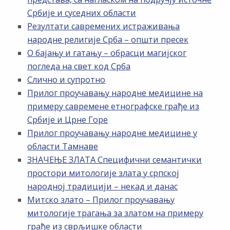
Србије и суседних области
Резултати савремених истраживања
народне религије Срба – општи пресек
О бајању и гатању – обрасци магијског
погледа на свет код Срба
Слично и супротно
Прилог проучавању народне медицине на
примеру савремене етнографске грађе из
Србије и Црне Горе
Прилог проучавању народне медицине у
области Тамнаве
ЗНАЧЕЊЕ ЗЛАТА Специфични семантички
простори митологије злата у српској
народној традицији – некад и данас
Митско злато – Прилог проучавању
митологије трагања за златом на примеру
грађе из сврљишке области