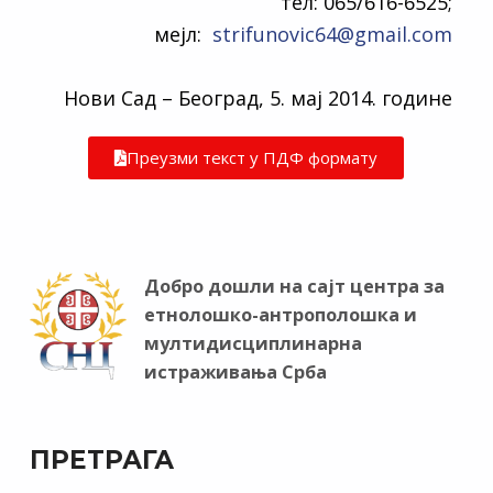
тел: 065/616-6525;
мејл:
strifunovic64@gmail.com
Нови Сад – Београд, 5. мај 2014. године
Преузми текст у ПДФ формату
Добро дошли на сајт центра за
етнолошко-антрополошка и
мултидисциплинарна
истраживања Срба
ПРЕТРАГА