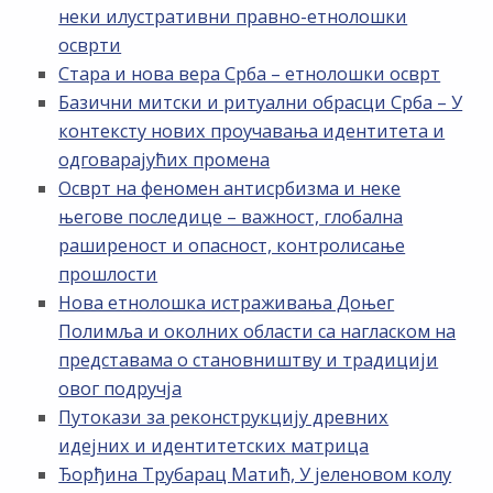
неки илустративни правно-етнолошки
осврти
Стара и нова вера Срба – етнолошки осврт
Базични митски и ритуални обрасци Срба – У
контексту нових проучавања идентитета и
одговарајућих промена
Осврт на феномен антисрбизма и неке
његове последице – важност, глобална
раширеност и опасност, контролисање
прошлости
Нова етнолошка истраживања Доњег
Полимља и околних области са нагласком на
представама о становништву и традицији
овог подручја
Путокази за реконструкцију древних
идејних и идентитетских матрица
Ђорђина Трубарац Матић, У јеленовом колу