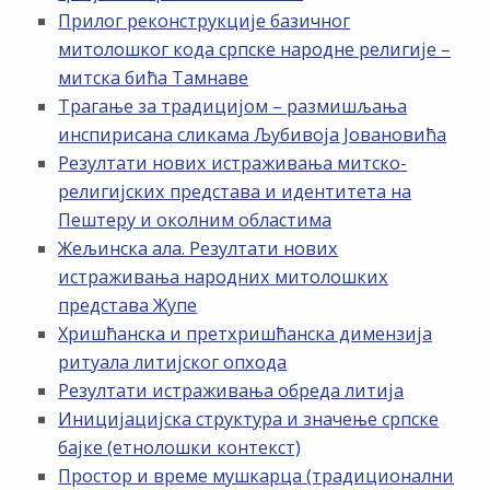
Прилог реконструкције базичног
митолошког кода српске народне религије –
митска бића Тамнаве
Трагање за традицијом – размишљања
инспирисана сликама Љубивоја Јовановића
Резултати нових истраживања митско-
религијских представа и идентитета на
Пештеру и околним областима
Жељинска ала. Резултати нових
истраживања народних митолошких
представа Жупе
Хришћанска и претхришћанска димензија
ритуала литијског опхода
Резултати истраживања обреда литија
Иницијацијска структура и значење српске
бајке (етнолошки контекст)
Простор и време мушкарца (традиционални