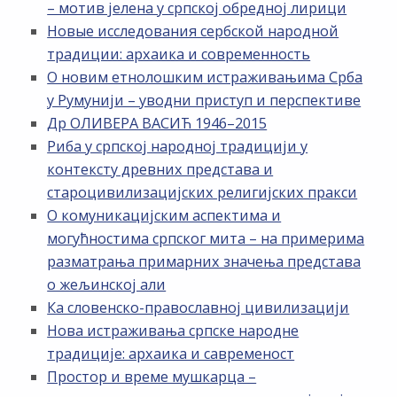
– мотив јелена у српској обредној лирици
Новые исследования сербской народной
традиции: архаика и современность
О новим етнолошким истраживањима Срба
у Румунији – уводни приступ и перспективе
Др ОЛИВЕРА ВАСИЋ 1946–2015
Риба у српској народној традицији у
контексту древних представа и
староцивилизацијских религијских пракси
О комуникацијским аспектима и
могућностима српског мита – на примерима
разматрања примарних значења представа
о жељинској али
Ка словенско-православној цивилизацији
Нова истраживања српске народне
традиције: архаика и савременост
Простор и време мушкарца –