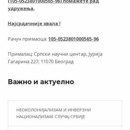
(105-0523801000565-96) помажете рад
k
p
удружења.
Најсрдачније хвала !
Рачун примаоца:
105-0523801000565-96
Прималац: Српски научни центар, Јурија
Гагарина 227, 11070 Београд
Важно и актуелно
НЕОКОЛОНИЈАЛИЗАМ И ИНВЕРЗНИ
НАЦИОНАЛИЗАМ: СЛУЧАЈ СРБИЈЕ