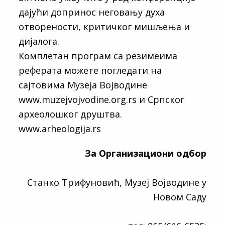
дајући допринос неговању духа
отворености, критичког мишљења и
дијалога.
Комплетан програм са резимеима
реферата можете погледати на
сајтовима Музеја Војводине
www.muzejvojvodine.org.rs и Српског
археолошког друштва.
www.arheologija.rs
За Организациони одбор
Станко Трифуновић, Музеј Војводине у
Новом Саду