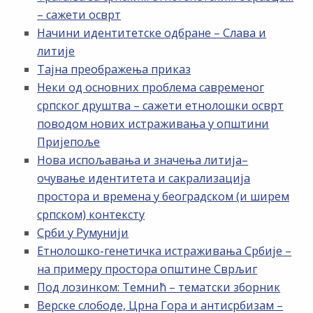
– сажети осврт
Начини идентитетске одбране – Слава и
литије
Тајна преображења приказ
Неки од основних проблема савременог
српског друштва – сажети етнолошки осврт
поводом нових истраживања у општини
Пријепоље
Нова испољавања и значења литија–
очување идентитета и сакрализација
простора и времена у београдском (и ширем
српском) контексту
Срби у Румунији
Етнолошко-генетичка истраживања Србије –
на примеру простора општине Сврљиг
Под лозинком: Темнић – тематски зборник
Верске слободе, Црна Гора и антисрбизам –