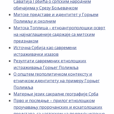
Саватија Грбића о српским народним
обичајима у Срезу Бољевачком
Митске представе и идентитет у Горњем
Полимљу и околним
Митска Топлица – етноантрополошки осврт
на најнаглашеније садржаје са митским
предзнаком
Источна Србија као савремени
истраживачки изазов
Резултати савремених етнолошких
истраживања Горњег Полимља
О општем геополитичком контексту и
етничком идентитету на примеру Горњег
Полимља
Матерњи језик сакралне географије Срба
Прво и последње – прилог етнолошком
проучавању пророчанских и есхатолошких
представа, са нагласком на подручју источне