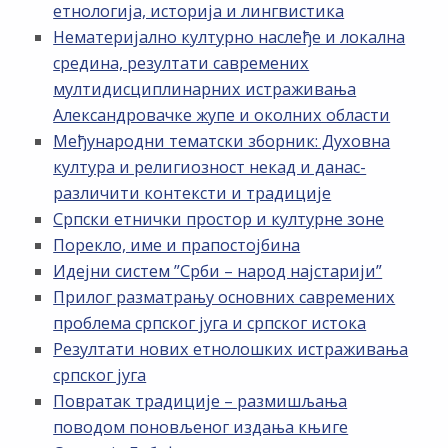
етнологија, историја и лингвистика
Нематеријално културно наслеђе и локална
средина, резултати савремених
мултидисциплинарних истраживања
Александровачке жупе и околних области
Међународни тематски зборник: Духовна
култура и религиозност некад и данас-
различити контексти и традиције
Српски етнички простор и културне зоне
Порекло, име и прапостојбина
Идејни систем ”Срби – народ најстарији”
Прилог разматрању основних савремених
проблема српског југа и српског истока
Резултати нових етнолошких истраживања
српског југа
Повратак традиције – размишљања
поводом поновљеног издања књиге