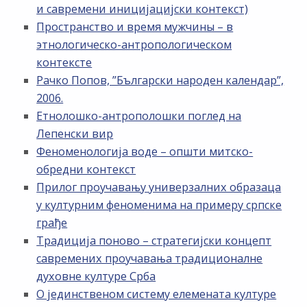
и савремени иницијацијски контекст)
Пространство и время мужчины – в
этнологическо-антропологическом
контексте
Рачко Попов, ”Български народен календар”,
2006.
Етнолошко-антрополошки поглед на
Лепенски вир
Феноменологија воде – општи митско-
обредни контекст
Прилог проучавању универзалних образаца
у културним феноменима на примеру српске
грађе
Традиција поново – стратегијски концепт
савремених проучавања традиционалне
духовне културе Срба
О јединственом систему елемената културе