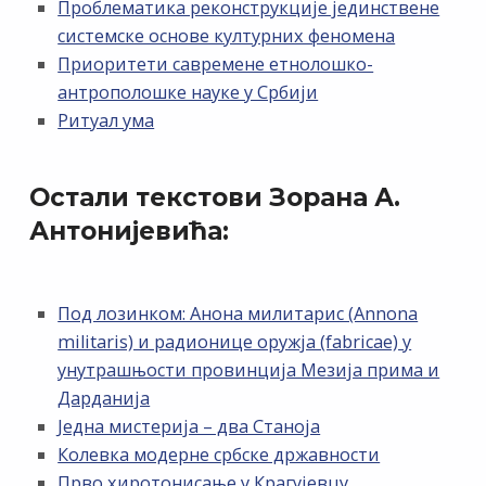
Проблематика реконструкције јединствене
системске основе културних феномена
Приоритети савремене етнолошко-
антрополошке науке у Србији
Ритуал ума
Остали текстови Зорана А.
Антонијевића:
Под лозинком: Анона милитарис (Annona
militaris) и радионице оружја (fabricae) у
унутрашњости провинција Мезија прима и
Дарданија
Једна мистерија – два Станоја
Колевка модерне србске државности
Прво хиротонисање у Крагујевцу