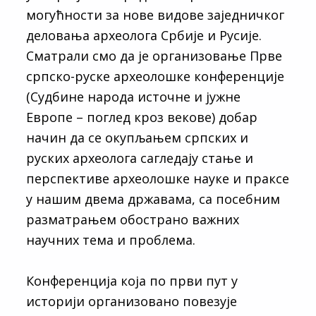
могућности за нове видове заједничког
деловања археолога Србије и Русије.
Сматрали смо да је организовање Прве
српско-руске археолошке конференције
(Судбине народа источне и јужне
Европе – поглед кроз векове) добар
начин да се окупљањем српских и
руских археолога сагледају стање и
перспективе археолошке науке и праксе
у нашим двема државама, са посебним
разматрањем обострано важних
научних тема и проблема.
Конференција која по први пут у
историји организовано повезује