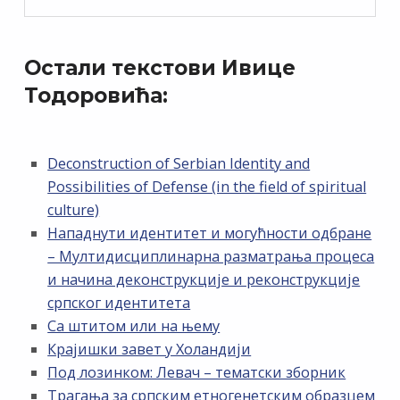
Остали текстови Ивице
Тодоровића:
Deconstruction of Serbian Identity and
Possibilities of Defense (in the field of spiritual
culture)
Нападнути идентитет и могућности одбране
– Мултидисциплинарна разматрања процеса
и начина деконструкције и реконструкције
српског идентитета
Са штитом или на њему
Крајишки завет у Холандији
Под лозинком: Левач – тематски зборник
Трагања за српским етногенетским образцем