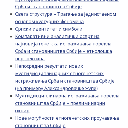
Срба и становништва Србије
Света структура – Трагање за јединственом
основом културних феномена
Српски идентитет и симболи
Компаративни аналитички осврт на
најновија генетска истраживања порекла
Срба и становништва Србије – етнолошка
перспектива
Непосредни резултати нових
мултидисциплинарних етногенетских
истраживања Срба и становништва Србије
(на примеру Александровачке жупе)
Мултидисциплинарна истраживања порекла
становништва Србије – прелиминарни
оквир
Нове могућности етногенетских проучавања
становништва Србије