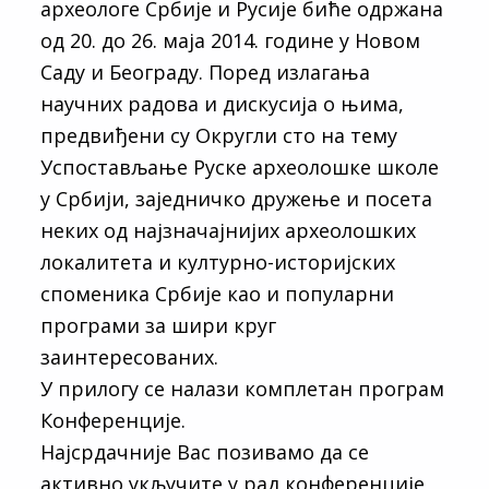
археологе Србије и Русије биће одржана
од 20. до 26. маја 2014. године у Новом
Саду и Београду. Поред излагања
научних радова и дискусија о њима,
предвиђени су Округли сто на тему
Успостављање Руске археолошке школе
у Србији, заједничко дружење и посета
неких од најзначајнијих археолошких
локалитета и културно-историјских
споменика Србије као и популарни
програми за шири круг
заинтересованих.
У прилогу се налази комплетан програм
Конференције.
Најсрдачније Вас позивамо да се
активно укључите у рад конференције