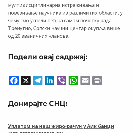
мултидисциплинарна истраживања и
повезивање научника из различитих области, у
чему смо успели већ на самом почетку рада.
Тренутно, Српски научни центар окупља више
од 20 званичних чланова.
Подели овај садржај:
F
X
T
Li
Vi
W
E
Pr
ac
el
n
b
h
m
in
e
e
k
er
at
ai
t
Донирајте СНЦ:
b
gr
e
s
l
o
a
dI
A
o
m
n
p
Уплатом на наш жиро-рачун у Аик банци