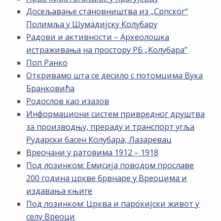
Досељавање становништва из „Српског“
Полимља у Шумадијску Колубару
Радови и активности – Археолошка
истраживања на простору РБ „Kолубара”
Поп Ранко
Откривамо шта се десило с потомцима Вука
Бранковића
Родослов као изазов
Информациони систем привредног друштва
за производњу, прераду и транспорт угља
Рударски басен Колубара, Лазаревац
Вреочани у ратовима 1912 – 1918
Под лозинком: Емисија поводом прославе
200 година цркве брвнаре у Вреоцима и
издавања књиге
Под лозинком: Црква и парохијски живот у
селу Вреоци