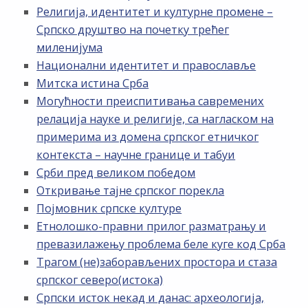
Религија, идентитет и културне промене –
Српско друштво на почетку трећег
миленијума
Национални идентитет и православље
Митска истина Срба
Могућности преиспитивања савремених
релација науке и религије, са нагласком на
примерима из домена српског етничког
контекста – научне границе и табуи
Срби пред великом победом
Откривање тајне српског порекла
Појмовник српске културе
Етнолошко-правни прилог разматрању и
превазилажењу проблема беле куге код Срба
Трагом (не)заборављених простора и стаза
српског северо(истока)
Српски исток некад и данас: археологија,