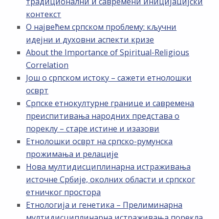
традиционални и савремени иницијацијски
контекст
О највећем српском проблему: кључни
идејни и духовни аспекти кризе
About the Importance of Spiritual-Religious
Correlation
Још о српском истоку – сажети етнолошки
осврт
Српске етнокултурне границе и савремена
преиспитивања народних представа о
пореклу – старе истине и изазови
Етнолошки осврт на српско-румунска
прожимања и релације
Нова мултидисциплинарна истраживања
источне Србије, околних области и српског
етничког простора
Етнологија и генетика – Прелиминарна
мултидисциплинарна истраживања порекла