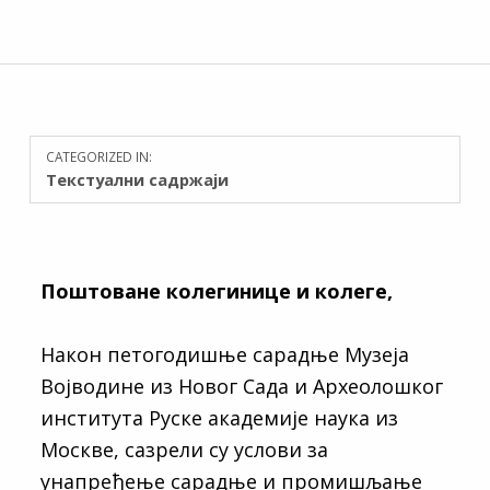
CATEGORIZED IN:
Текстуални садржаји
Поштоване колегинице и колеге,
Након петогодишње сарадње Музеја
Војводине из Новог Сада и Археолошког
института Руске академије наука из
Москве, сазрели су услови за
унапређење сарадње и промишљање