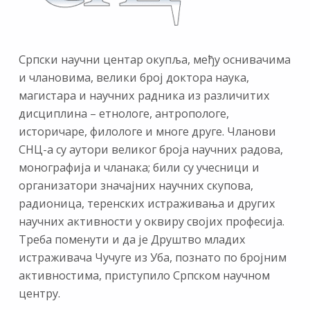
Српски научни центар окупља, међу оснивачима
и члановима, велики број доктора наука,
магистара и научних радника из различитих
дисциплина – етнологе, антропологе,
историчаре, филологе и многе друге. Чланови
СНЦ-а су аутори великог броја научних радова,
монографија и чланака; били су учесници и
организатори значајних научних скупова,
радионица, теренских истраживања и других
научних активности у оквиру својих професија.
Треба поменути и да је Друштво младих
истраживача Чучуге из Уба, познато по бројним
активностима, приступило Српском научном
центру.