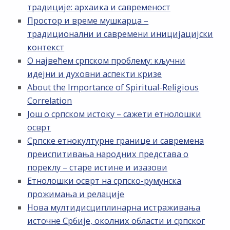
традиције: архаика и савременост
Простор и време мушкарца –
традиционални и савремени иницијацијски
контекст
О највећем српском проблему: кључни
идејни и духовни аспекти кризе
About the Importance of Spiritual-Religious
Correlation
Још о српском истоку – сажети етнолошки
осврт
Српске етнокултурне границе и савремена
преиспитивања народних представа о
пореклу – старе истине и изазови
Етнолошки осврт на српско-румунска
прожимања и релације
Нова мултидисциплинарна истраживања
источне Србије, околних области и српског