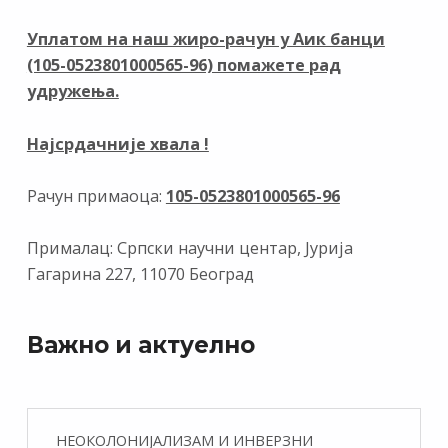
o
a
dI
A
o
m
n
p
Уплатом на наш жиро-рачун у Аик банци
(105-0523801000565-96) помажете рад
k
p
удружења.
Најсрдачније хвала !
Рачун примаоца:
105-0523801000565-96
Прималац: Српски научни центар, Јурија
Гагарина 227, 11070 Београд
Важно и актуелно
НЕОКОЛОНИЈАЛИЗАМ И ИНВЕРЗНИ