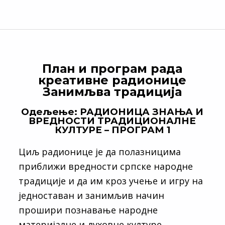
План и програм рада
креативне радионице
Занимљва традиција
Одељење: РАДИОНИЦА ЗНАЊА И
ВРЕДНОСТИ ТРАДИЦИОНАЛНЕ
КУЛТУРЕ – ПРОГРАМ 1
Циљ радионице је да полазницима
приближи вредности српске народне
традиције и да им кроз учење и игру на
једноставан и занимљив начин
прошири познавање народне
материјалне и духовне културе.