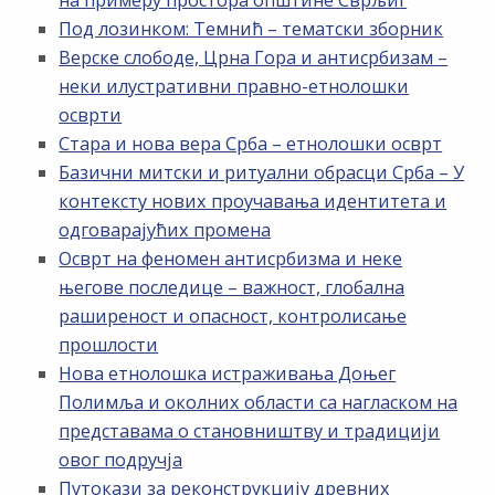
Под лозинком: Темнић – тематски зборник
Верске слободе, Црна Гора и антисрбизам –
неки илустративни правно-етнолошки
осврти
Стара и нова вера Срба – етнолошки осврт
Базични митски и ритуални обрасци Срба – У
контексту нових проучавања идентитета и
одговарајућих промена
Осврт на феномен антисрбизма и неке
његове последице – важност, глобална
раширеност и опасност, контролисање
прошлости
Нова етнолошка истраживања Доњег
Полимља и околних области са нагласком на
представама о становништву и традицији
овог подручја
Путокази за реконструкцију древних