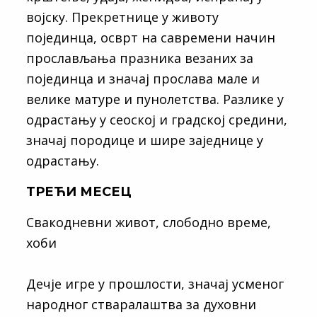
војску. Прекретнице у животу
појединца, осврт на савремени начин
прослављања празника везаних за
појединца и значај прослава мале и
велике матуре и пунолетства. Разлике у
одрастању у сеоској и градској средини,
значај породице и шире заједнице у
одрастању.
ТРЕЋИ МЕСЕЦ
Свакодневни живот, слободно време,
хоби
Дечје игре у прошлости, значај усменог
народног стваралаштва за духовни