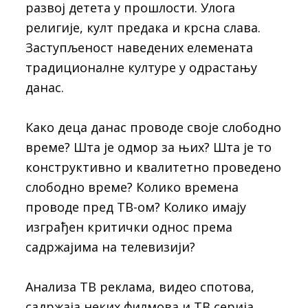
развој детета у прошлости. Улога
религије, култ предака и крсна слава.
Заступљеност наведених елемената
традиционалне културе у одрастању
данас.
Како деца данас проводе своје слободно
време? Шта је одмор за њих? Шта је то
конструктивно и квалитетно проведено
слободно време? Колико времена
проводе пред ТВ-ом? Колико имају
изграђен критички однос према
садржајима на телевизији?
Анализа ТВ реклама, видео спотова,
садржаја неких филмова и ТВ серија,