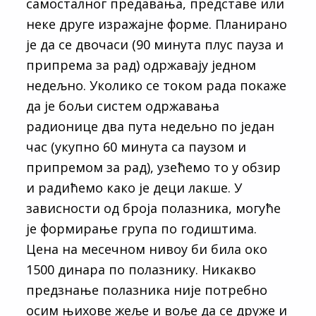
самосталног предавања, представе или
неке друге изражајне форме. Планирано
је да се двочаси (90 минута плус пауза и
припрема за рад) одржавају једном
недељно. Уколико се током рада покаже
да је бољи систем одржавања
радионице два пута недељно по један
час (укупно 60 минута са паузом и
припремом за рад), узећемо то у обзир
и радићемо како је деци лакше. У
зависности од броја полазника, могуће
је формирање група по годиштима.
Цена на месечном нивоу би била око
1500 динара по полазнику. Никакво
предзнање полазника није потребно
осим њихове жеље и воље да се друже и