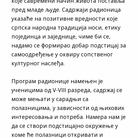
које савремени начин живота поставља
пред младе људе. Садржаји радионица
указаће на позитивне вредности које
српска народна традиција носи, етику
појединца и заједнице, чиме би се,
надамо се формирао добар подстицај за
самоодређење у оквиру сопственог
културног наслеђа.
Програм радионице намењен је
ученицима од V-VIII разреда, садржај се
може мењати у сарадњи са
полазницима, у зависности од њихових
интересовања и потреба. Намера нам је
да се створи подстицајно окружење у
коме ће полазници откривати и