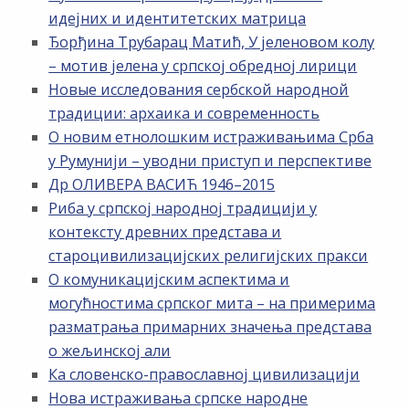
идејних и идентитетских матрица
Ђорђина Трубарац Матић, У јеленовом колу
– мотив јелена у српској обредној лирици
Новые исследования сербской народной
традиции: архаика и современность
О новим етнолошким истраживањима Срба
у Румунији – уводни приступ и перспективе
Др ОЛИВЕРА ВАСИЋ 1946–2015
Риба у српској народној традицији у
контексту древних представа и
староцивилизацијских религијских пракси
О комуникацијским аспектима и
могућностима српског мита – на примерима
разматрања примарних значења представа
о жељинској али
Ка словенско-православној цивилизацији
Нова истраживања српске народне