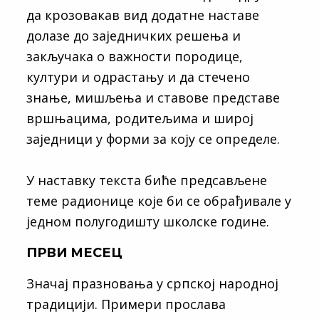
да крозовакав вид додатне наставе
долазе до заједничких решења и
закључака о важности породице,
култури и одрастању и да стечено
знање, мишљења и ставове представе
вршњацима, родитељима и широј
заједници у форми за коју се определе.
У наставку текста биће предсављене
теме радионице које би се обрађивале у
једном полугодишту школске године.
ПРВИ МЕСЕЦ
Значај празновања у српској народној
традицији. Примери прослава