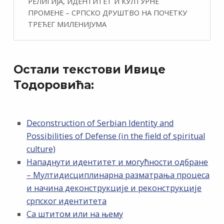
РЕЛИГИЈА, ИДЕНТИТЕТ И КУЛТУРНЕ
ПРОМЕНЕ – СРПСКО ДРУШТВО НА ПОЧЕТКУ
ТРЕЋЕГ МИЛЕНИЈУМА
Остали текстови Ивице
Тодоровића:
Deconstruction of Serbian Identity and
Possibilities of Defense (in the field of spiritual
culture)
Нападнути идентитет и могућности одбране
– Мултидисциплинарна разматрања процеса
и начина деконструкције и реконструкције
српског идентитета
Са штитом или на њему