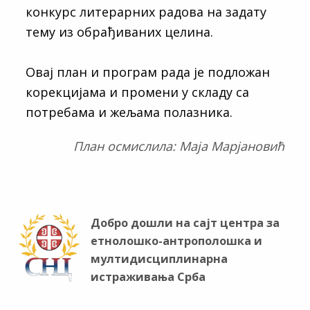
конкурс литерарних радова на задату
тему из обрађиваних целина.
Овај план и програм рада је подложан
корекцијама и промени у складу са
потребама и жељама полазника.
План осмислила: Маја Марјановић
Добро дошли на сајт центра за
етнолошко-антрополошка и
мултидисциплинарна
истраживања Срба