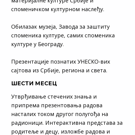
материјалне културе Србије и
споменичком културном наслеђу.
Обилазак музеја, Завода за заштиту
споменика културе, самих споменика
културе у Београду.
Презентације познатих УНЕСКО-вих
сајтова из Србије, региона и света.
ШЕСТИ МЕСЕЦ
Утврђивање стечених знања и
припрема презентовања радова
насталих током другог полугођа на
радионици. Интерактивна представа за
родитеље и децу, изложбе радова и