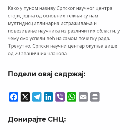
Како у пуном називу Српског научног центра
стоји, једна од основних тежњи су нам
мултидисциплинарна истраживања и
повезивање научника из различитих области, у
чему смо успели већ на самом почетку рада.
Тренутно, Српски научни центар окупља више
од 20 званичних чланова.
Подели овај садржај:
F
X
T
Li
Vi
W
E
Pr
ac
el
n
b
h
m
in
e
e
k
er
at
ai
t
Донирајте СНЦ:
b
gr
e
s
l