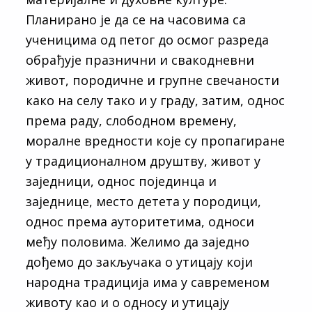
Планирано је да се на часовима са
ученицима од петог до осмог разреда
обрађује празнични и свакодневни
живот, породичне и групне свечаности
како на селу тако и у граду, затим, однос
према раду, слободном времену,
моралне вредности које су пропагиране
у традиционалном друштву, живот у
заједници, однос појединца и
заједнице, место детета у породици,
однос према ауторитетима, односи
међу половима. Желимо да заједно
дођемо до закључака о утицају који
народна традиција има у савременом
животу као и о односу и утицају