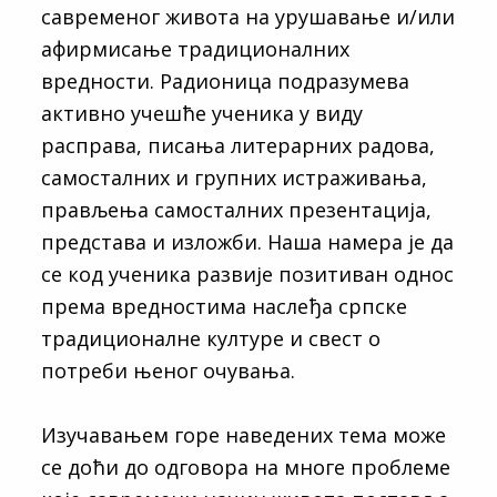
савременог живота на урушавање и/или
афирмисање традиционалних
вредности. Радионица подразумева
активно учешће ученика у виду
расправа, писања литерарних радова,
самосталних и групних истраживања,
прављења самосталних презентација,
представа и изложби. Наша намера је да
се код ученика развије позитиван однос
према вредностима наслеђа српске
традиционалне културе и свест о
потреби њеног очувања.
Изучавањем горе наведених тема може
се доћи до одговора на многе проблеме