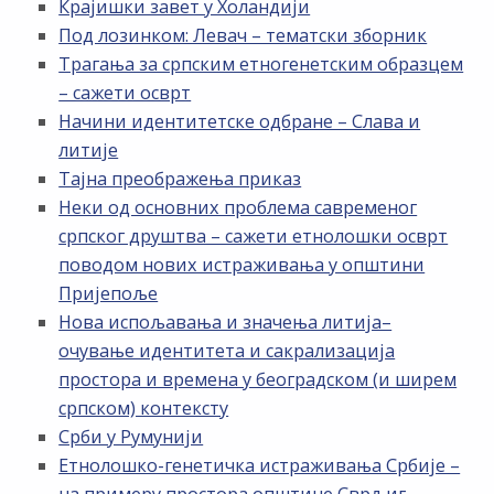
Крајишки завет у Холандији
Под лозинком: Левач – тематски зборник
Трагања за српским етногенетским образцем
– сажети осврт
Начини идентитетске одбране – Слава и
литије
Тајна преображења приказ
Неки од основних проблема савременог
српског друштва – сажети етнолошки осврт
поводом нових истраживања у општини
Пријепоље
Нова испољавања и значења литија–
очување идентитета и сакрализација
простора и времена у београдском (и ширем
српском) контексту
Срби у Румунији
Етнолошко-генетичка истраживања Србије –
на примеру простора општине Сврљиг