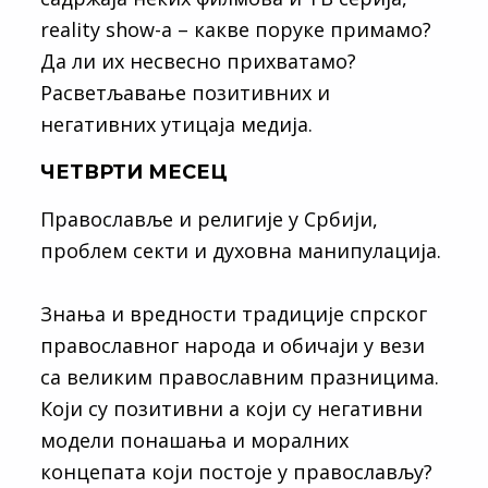
reality show-a – какве поруке примамо?
Да ли их несвесно прихватамо?
Расветљавање позитивних и
негативних утицаја медија.
ЧЕТВРТИ МЕСЕЦ
Православље и религије у Србији,
проблем секти и духовна манипулација.
Знања и вредности традиције спрског
православног народа и обичаји у вези
са великим православним празницима.
Који су позитивни а који су негативни
модели понашања и моралних
концепата који постоје у православљу?