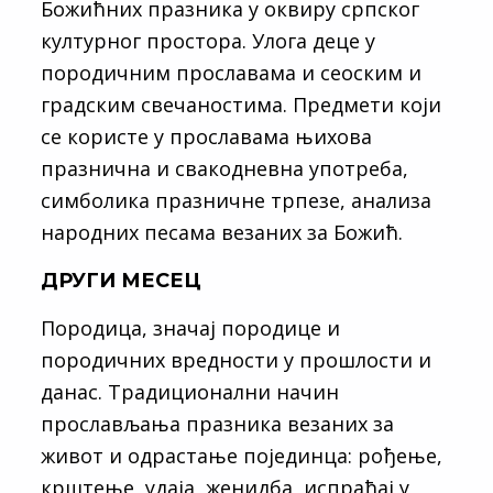
Божићних празника у оквиру српског
културног простора. Улога деце у
породичним прославама и сеоским и
градским свечаностима. Предмети који
се користе у прославама њихова
празнична и свакодневна употреба,
симболика празничне трпезе, анализа
народних песама везаних за Божић.
ДРУГИ МЕСЕЦ
Породица, значај породице и
породичних вредности у прошлости и
данас. Традиционални начин
прослављања празника везаних за
живот и одрастање појединца: рођење,
крштење, удаја, женидба, испраћај у