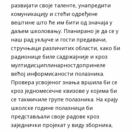
развијати своје таленте, унапредити
комуникацију и стећи одређене
вештине што ће им бити од значаја у
даљем школовању. Планирано је да се у
наш рад укључе и гости предавачи,
стручњаци различитих области, како би
радионице биле садржајније и кроз
мултидисциплинарностдопринеле
већој информисаности полазника.
Провера усвојеног знања вршила би се
кроз једномесечне квизове у којима би
се такмичиле групе полазника. На крају
школске године полазници би
представљали своје радове кроз
заједнички пројекат у виду зборника,