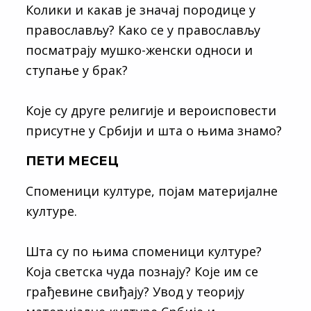
Колики и какав је значај породице у
православљу? Како се у православљу
посматрају мушко-женски односи и
ступање у брак?
Које су друге религије и вероисповести
присутне у Србији и шта о њима знамо?
ПЕТИ МЕСЕЦ
Споменици културе, појам материјалне
културе.
Шта су по њима споменици културе?
Која светска чуда познају? Које им се
грађевине свиђају? Увод у теорију