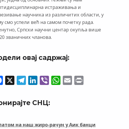
лтидисциплинарна истраживања и
везивање научника из различитих области, у
у смо успели већ на самом почетку рада.
енутно, Српски научни центар окупља више
20 званичних чланова.
одели овај садржај:
F
X
T
Li
Vi
W
E
Pr
ac
el
n
b
h
m
in
e
e
k
er
at
ai
t
онирајте СНЦ:
b
gr
e
s
l
o
a
dI
A
o
m
n
p
латом на наш жиро-рачун у Аик банци