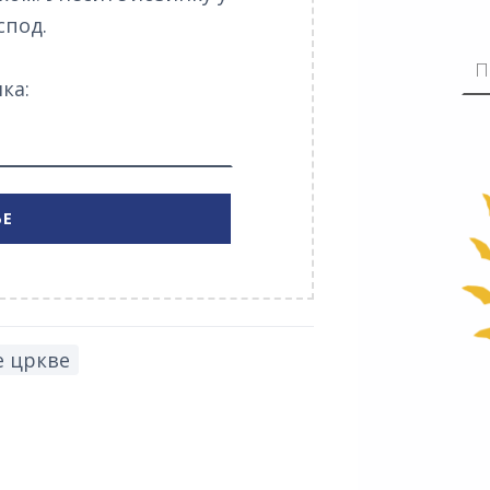
спод.
ка:
е цркве