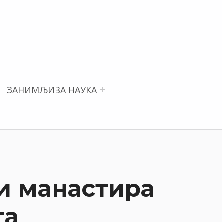
ЗАНИМЉИВА НАУКА
и манастира
та