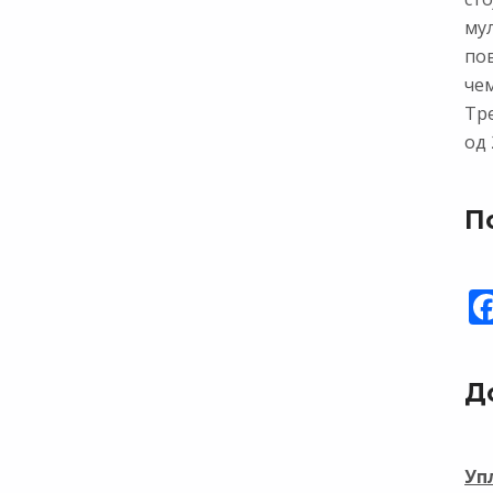
му
по
чем
Тр
од 
П
Д
Уп