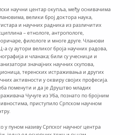
пски научни центар окупља, међу оснивачима
лановима, велики број доктора наука,
гистара и научних радника из различитих
сциплина – етнологе, антропологе,
торичаре, филологе и многе друге. Чланови
-а су аутори великог броја научних радова,
ографија и чланака; били су учесници и
ганизатори значајних научних скупова,
дионица, теренских истраживања и других
чних активности у оквиру својих професија.
еба поменути и да је Друштво младих
раживача Чучуге из Уба, познато по бројним
тивностима, приступило Српском научном
тру.
о у пуном називу Српског научног центра
ји, једна од основних тежњи су нам