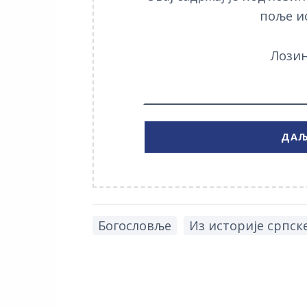
поље и
Лозин
Богословље
Из историје српск