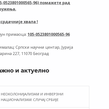
05-0523801000565-96) помажете рад
k
p
ружења.
јсрдачније хвала !
чун примаоца:
105-0523801000565-96
малац: Српски научни центар, Јурија
арина 227, 11070 Београд
ажно и актуелно
НЕОКОЛОНИЈАЛИЗАМ И ИНВЕРЗНИ
НАЦИОНАЛИЗАМ: СЛУЧАЈ СРБИЈЕ