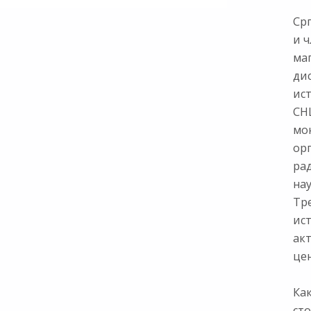
Ср
и ч
ма
ди
ис
СНЦ
мон
ор
ра
нау
Тр
ист
ак
цен
Как
сто