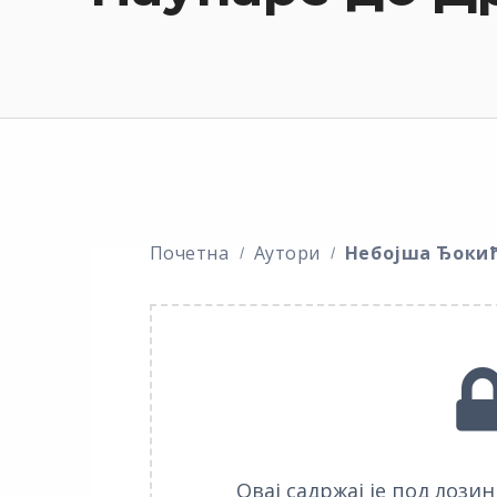
Почетна
Аутори
Небојша Ђоки
Овај садржај је под лози