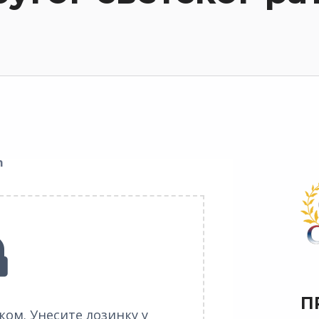
ћ
П
нком. Унесите лозинку у