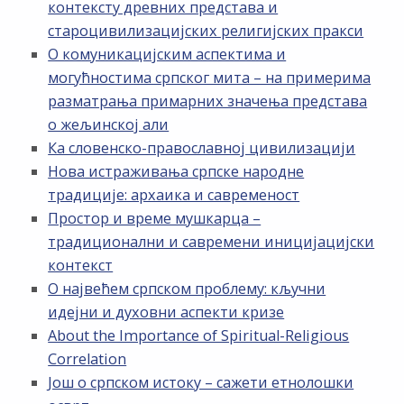
контексту древних представа и
староцивилизацијских религијских пракси
О комуникацијским аспектима и
могућностима српског мита – на примерима
разматрања примарних значења представа
о жељинској али
Ка словенско-православној цивилизацији
Нова истраживања српске народне
традиције: архаика и савременост
Простор и време мушкарца –
традиционални и савремени иницијацијски
контекст
О највећем српском проблему: кључни
идејни и духовни аспекти кризе
About the Importance of Spiritual-Religious
Correlation
Још о српском истоку – сажети етнолошки