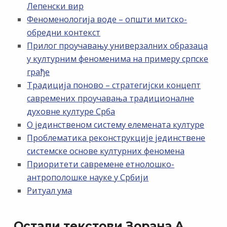
Лепенски вир
Феноменологија воде – општи митско-
обредни контекст
Прилог проучавању универзалних образаца
у културним феноменима на примеру српске
грађе
Традиција поново – стратегијски концепт
савремених проучавања традиционалне
духовне културе Срба
О јединственом систему елемената културе
Проблематика реконструкције јединствене
системске основе културних феномена
Приоритети савремене етнолошко-
антрополошке науке у Србији
Ритуал ума
Остали текстови Зорана А.