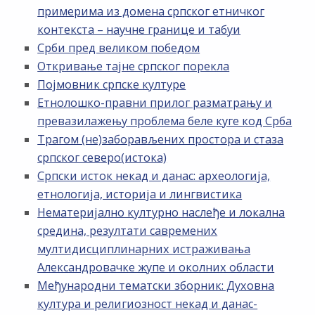
примерима из домена српског етничког
контекста – научне границе и табуи
Срби пред великом победом
Откривање тајне српског порекла
Појмовник српске културе
Етнолошко-правни прилог разматрању и
превазилажењу проблема беле куге код Срба
Трагом (не)заборављених простора и стаза
српског северо(истока)
Српски исток некад и данас: археологија,
етнологија, историја и лингвистика
Нематеријално културно наслеђе и локална
средина, резултати савремених
мултидисциплинарних истраживања
Александровачке жупе и околних области
Међународни тематски зборник: Духовна
култура и религиозност некад и данас-