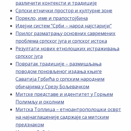
различити контексти и традиције
Српски етнички простор и културне зоне
Порекло, име и прапостојбина
Идејни систем ”Срби – народ најстарији”
Прилог разматрању основних савремених
проблема српског југа и српског истока
Резултати нових етнолошких истраживања
српског југа
Повратак традиције – размишљања
поводом поновљеног издања књиге
Саватија Грбића о српским народним
обичајима у Срезу Бољевачком
Митске представе и идентитет у Горњем
Полимљу и околним
Митска Топлица – етноантрополошки осврт
на најнаглашеније садржаје са митским
предзнаком