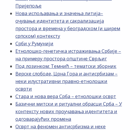
Пријепоље
Нова испољавања и значења литија–
очување идентитета и сакрализација
простора и времена у београдском (и ширем
српском) контексту
Срби у Румунији
Етнолошко-генетичка истраживања Србије –
на примеру простора општине Сврљиг
Под лозинком: Темнић – тематски зборник
Верске слободе, Црна Гора и антисрбизам –
неки илустративни правно-етнолошки
осврти
Стара и нова вера Срба – етнолошки осврт
Базични митски и ритуални обрасци Срба – У
контексту нових проучавања идентитета и
одговарајућих промена
Осврт на феномен антисрбизма и неке