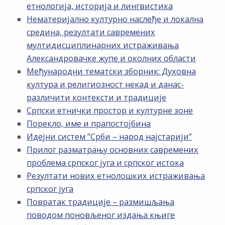
етнологија, историја и лингвистика
Нематеријално културно наслеђе и локална
средина, резултати савремених
мултидисциплинарних истраживања
Александровачке жупе и околних области
Међународни тематски зборник: Духовна
култура и религиозност некад и данас-
различити контексти и традиције
Српски етнички простор и културне зоне
Порекло, име и прапостојбина
Идејни систем ”Срби – народ најстарији”
Прилог разматрању основних савремених
проблема српског југа и српског истока
Резултати нових етнолошких истраживања
српског југа
Повратак традиције – размишљања
поводом поновљеног издања књиге