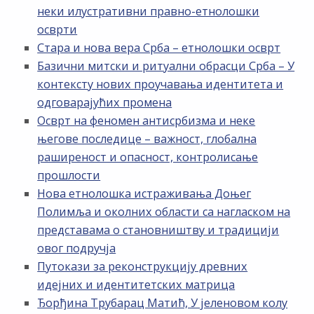
неки илустративни правно-етнолошки
осврти
Стара и нова вера Срба – етнолошки осврт
Базични митски и ритуални обрасци Срба – У
контексту нових проучавања идентитета и
одговарајућих промена
Осврт на феномен антисрбизма и неке
његове последице – важност, глобална
раширеност и опасност, контролисање
прошлости
Нова етнолошка истраживања Доњег
Полимља и околних области са нагласком на
представама о становништву и традицији
овог подручја
Путокази за реконструкцију древних
идејних и идентитетских матрица
Ђорђина Трубарац Матић, У јеленовом колу