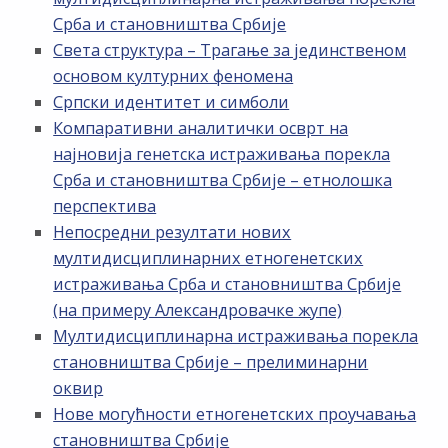
Срба и становништва Србије
Света структура – Трагање за јединственом
основом културних феномена
Српски идентитет и симболи
Компаративни аналитички осврт на
најновија генетска истраживања порекла
Срба и становништва Србије – етнолошка
перспектива
Непосредни резултати нових
мултидисциплинарних етногенетских
истраживања Срба и становништва Србије
(на примеру Александровачке жупе)
Мултидисциплинарна истраживања порекла
становништва Србије – прелиминарни
оквир
Нове могућности етногенетских проучавања
становништва Србије