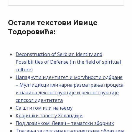
Остали текстови Ивице
Тодоровића:
Deconstruction of Serbian Identity and
Possibilities of Defense (in the field of spiritual
culture)
Нападнути идентитет и могућности одбране
– Мултидисциплинарна разматрања процеса
и начина деконструкције и реконструкције
српског идентитета
Са штитом или на њему
Крајишки завет у Холандији
Под лозинком: Левач – тематски зборник
Трагања за српским етногенетским образцем