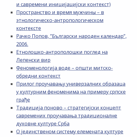
и савремени иницијацијски контекст)
Пространство и время мужчины – в
этнологическо-антропологическом
контексте
Рачко Попов, ”Български народен календар”,
2006.
Етнолошко-антрополошки поглед на
Лепенски вир
Феноменологија воде – општи митско-
обредни контекст
Прилог проучавању универзалних образаца
у културним феноменима на примеру српске
грађе
Традиција поново – стратегијски концепт
савремених проучавања традиционалне
духовне културе Срба
О јединственом систему елемената културе