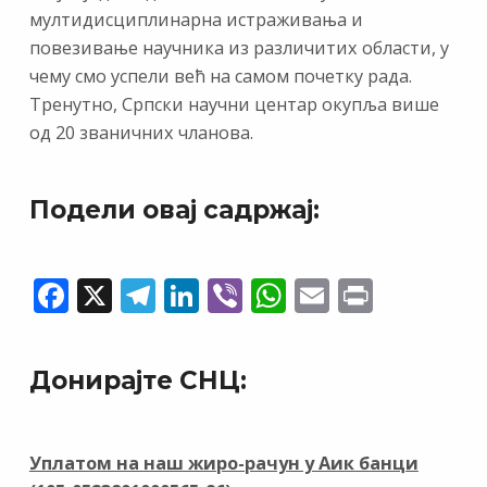
мултидисциплинарна истраживања и
повезивање научника из различитих области, у
чему смо успели већ на самом почетку рада.
Тренутно, Српски научни центар окупља више
од 20 званичних чланова.
Подели овај садржај:
F
X
T
Li
Vi
W
E
Pr
ac
el
n
b
h
m
in
e
e
k
er
at
ai
t
Донирајте СНЦ:
b
gr
e
s
l
o
a
dI
A
o
m
n
p
Уплатом на наш жиро-рачун у Аик банци