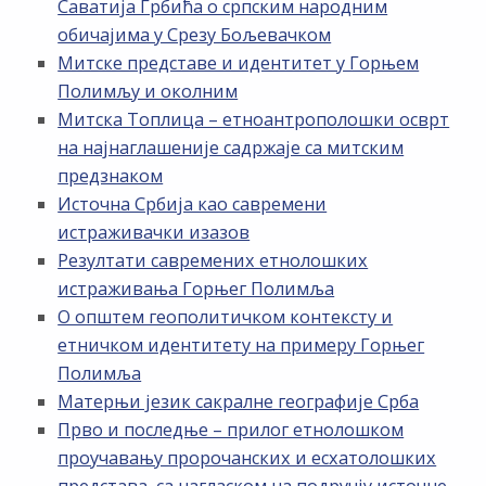
Саватија Грбића о српским народним
обичајима у Срезу Бољевачком
Митске представе и идентитет у Горњем
Полимљу и околним
Митска Топлица – етноантрополошки осврт
на најнаглашеније садржаје са митским
предзнаком
Источна Србија као савремени
истраживачки изазов
Резултати савремених етнолошких
истраживања Горњег Полимља
О општем геополитичком контексту и
етничком идентитету на примеру Горњег
Полимља
Матерњи језик сакралне географије Срба
Прво и последње – прилог етнолошком
проучавању пророчанских и есхатолошких