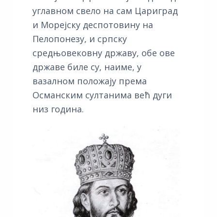
углавном свело на сам Цариград
и Морејску деспотовину на
Пелопонезу, и српску
средњовековну државу, обе ове
државе биле су, наиме, у
вазалном положају према
Османским султанима већ дуги
низ година.