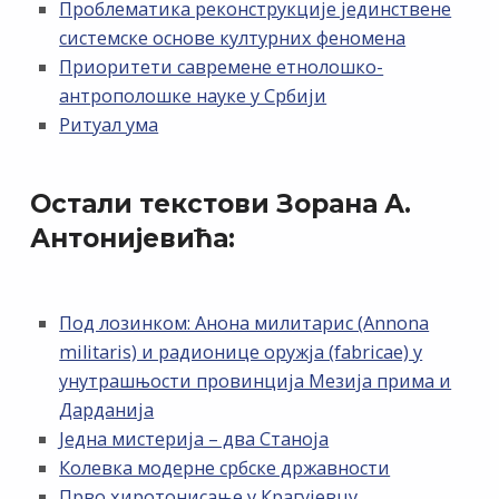
Проблематика реконструкције јединствене
системске основе културних феномена
Приоритети савремене етнолошко-
антрополошке науке у Србији
Ритуал ума
Остали текстови Зорана А.
Антонијевића:
Под лозинком: Анона милитарис (Annona
militaris) и радионице оружја (fabricae) у
унутрашњости провинција Мезија прима и
Дарданија
Једна мистерија – два Станоја
Колевка модерне србске државности
Прво хиротонисање у Крагујевцу