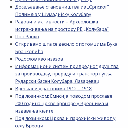
Досељавање становништва из „Српског“
Полимља у Шумадијску Колубару
Радови и активности – Археолошка
истраживања на простору РБ „Kолубара”
Поп Ранко
Откривамо шта се десило с потомцима Вука
Бранковића
Родослов као изазов
Информациони систем привредног друштва
за производњу, прераду и транспорт угља
Рударски басен Колубара, Лазаревац
Вреочани у ратовима 1912 – 1918
Под лозинком: Емисија поводом прославе
200 година цркве брвнаре у Вреоцима и
издавања књиге
Под лозинком: Црква и парохијски живот у
селу Вреоци