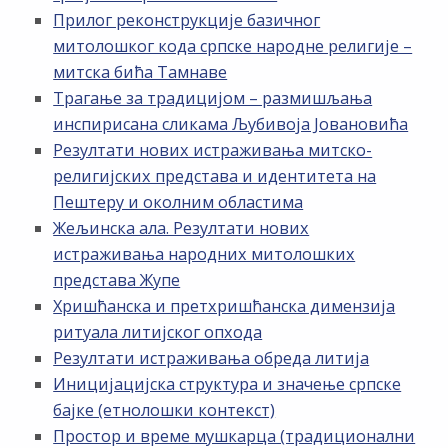
Прилог реконструкције базичног
митолошког кода српске народне религије –
митска бића Тамнаве
Трагање за традицијом – размишљања
инспирисана сликама Љубивоја Јовановића
Резултати нових истраживања митско-
религијских представа и идентитета на
Пештеру и околним областима
Жељинска ала. Резултати нових
истраживања народних митолошких
представа Жупе
Хришћанска и претхришћанска димензија
ритуала литијског опхода
Резултати истраживања обреда литија
Иницијацијска структура и значење српске
бајке (етнолошки контекст)
Простор и време мушкарца (традиционални