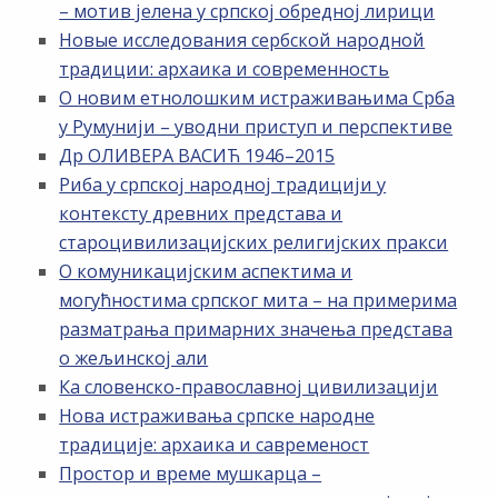
– мотив јелена у српској обредној лирици
Новые исследования сербской народной
традиции: архаика и современность
О новим етнолошким истраживањима Срба
у Румунији – уводни приступ и перспективе
Др ОЛИВЕРА ВАСИЋ 1946–2015
Риба у српској народној традицији у
контексту древних представа и
староцивилизацијских религијских пракси
О комуникацијским аспектима и
могућностима српског мита – на примерима
разматрања примарних значења представа
о жељинској али
Ка словенско-православној цивилизацији
Нова истраживања српске народне
традиције: архаика и савременост
Простор и време мушкарца –