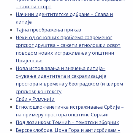
– сажети осврт
Начини идентитетске одбране – Слава и
литије
Тајна преображења приказ
Неки од основних проблема савременог
српског друштва – сажети етнолошки осврт
поводом нових истраживања у општини
Пријепоље
Нова испољавања и значења литија–
очување идентитета и сакрализација
простора и времена у београдском (и ширем
српском) контексту
Срби у Румунији
Етнолошко-генетичка истраживања Србије –
на примеру простора општине Сврљиг
Под лозинком: Темнић – тематски зборник
Верске слободе, Црна Гора и антисрбизам –