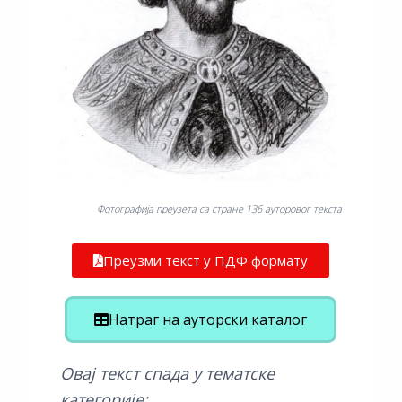
Фотографија преузета са стране 136 ауторовог текста
Преузми текст у ПДФ формату
Натраг на ауторски каталог
Овај текст спада у тематске
категорије: