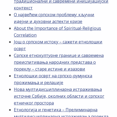
традиционални и савремени иницијацијски
контекст
О највећем српском проблему: кључни
идејни и духовни аспекти кризе
About the Importance of Spiritual-Religious
Correlation
Још о српском истоку – сажети етнолошки
осврт
Српске етнокултурне границе и савремена
преиспитивања народних представа о
пореклу – старе истине и изазови
Етнолошки осврт на српско-румунска
прожимања и релације
Нова мултидисциплинарна истраживања
источне Србије, околних области и српског
етничког простора
Етнологија и генетика – Прелиминарна
мултидисциплинарна истраживања порекла