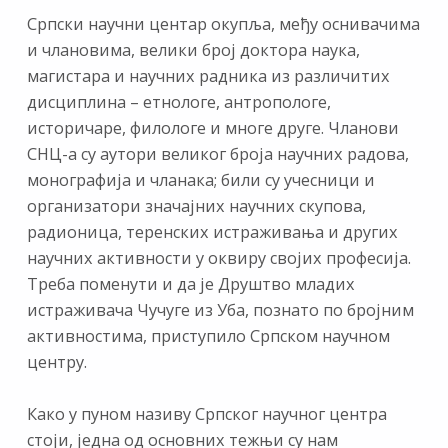
Српски научни центар окупља, међу оснивачима
и члановима, велики број доктора наука,
магистара и научних радника из различитих
дисциплина – етнологе, антропологе,
историчаре, филологе и многе друге. Чланови
СНЦ-а су аутори великог броја научних радова,
монографија и чланака; били су учесници и
организатори значајних научних скупова,
радионица, теренских истраживања и других
научних активности у оквиру својих професија.
Треба поменути и да је Друштво младих
истраживача Чучуге из Уба, познато по бројним
активностима, приступило Српском научном
центру.
Како у пуном називу Српског научног центра
стоји, једна од основних тежњи су нам