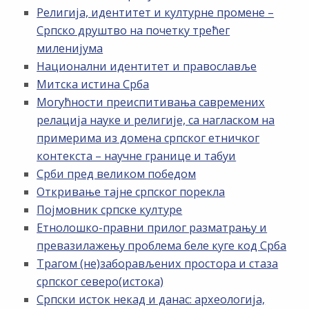
Религија, идентитет и културне промене –
Српско друштво на почетку трећег
миленијума
Национални идентитет и православље
Митска истина Срба
Могућности преиспитивања савремених
релација науке и религије, са нагласком на
примерима из домена српског етничког
контекста – научне границе и табуи
Срби пред великом победом
Откривање тајне српског порекла
Појмовник српске културе
Етнолошко-правни прилог разматрању и
превазилажењу проблема беле куге код Срба
Трагом (не)заборављених простора и стаза
српског северо(истока)
Српски исток некад и данас: археологија,