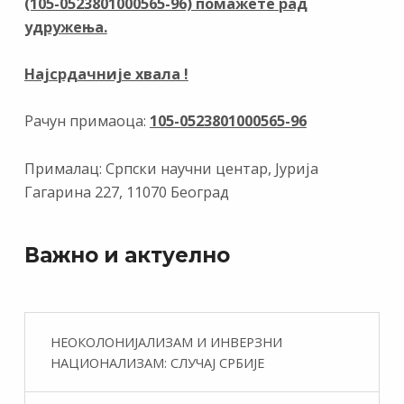
(105-0523801000565-96) помажете рад
k
p
удружења.
Најсрдачније хвала !
Рачун примаоца:
105-0523801000565-96
Прималац: Српски научни центар, Јурија
Гагарина 227, 11070 Београд
Важно и актуелно
НЕОКОЛОНИЈАЛИЗАМ И ИНВЕРЗНИ
НАЦИОНАЛИЗАМ: СЛУЧАЈ СРБИЈЕ