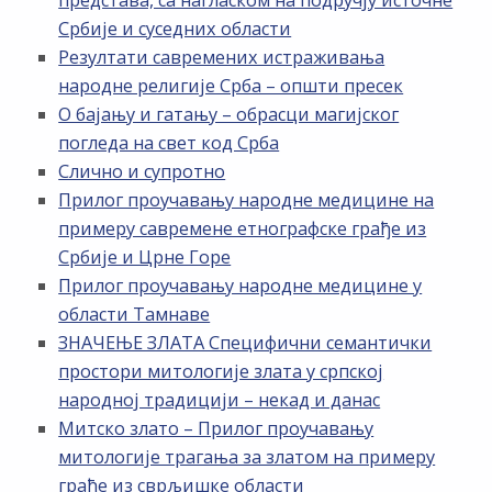
представа, са нагласком на подручју источне
Србије и суседних области
Резултати савремених истраживања
народне религије Срба – општи пресек
О бајању и гатању – обрасци магијског
погледа на свет код Срба
Слично и супротно
Прилог проучавању народне медицине на
примеру савремене етнографске грађе из
Србије и Црне Горе
Прилог проучавању народне медицине у
области Тамнаве
ЗНАЧЕЊЕ ЗЛАТА Специфични семантички
простори митологије злата у српској
народној традицији – некад и данас
Митско злато – Прилог проучавању
митологије трагања за златом на примеру
грађе из сврљишке области