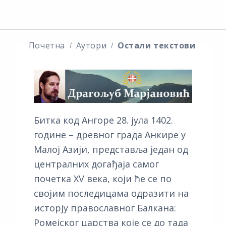
Почетна
Аутори
Остали текстови
Битка код Ангоре 28. јула 1402.
године – древног града Анкире у
Малој Азији, представља један од
централних догађаја самог
почетка XV века, који ће се по
својим последицама одразити на
исторју православног Балкана:
Ромејског царства које се до тада