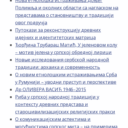
Нова етнолошка истраживања Доњег
Полимља и околних области са нагласком на
представама о становништву и традицији
овог подручја
Путокази за реконструкцију древних
идејних и идентитетских матрица
Ђорђина Трубарац Матић, У јеленовом колу
– мотив јелена у српској обредној лирици
Новые исследования сербской народной
традиции: архаика и современность
О новим етнолошким истраживањима Срба
у Румунији – уводни приступ и перспективе
Др ОЛИВЕРА ВАСИЋ 1946–2015
Риба у српској народној традицији у
контексту древних представа и
староцивилизацијских религијских пракси
О комуникацијским аспектима и
могућностима српског мита – на примерима