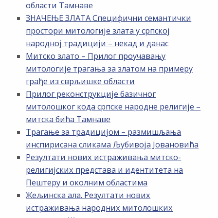
области Тамнаве
ЗНАЧЕЊЕ ЗЛАТА Специфични семантички
простори митологије злата у српској
народној традицији – некад и данас
Митско злато – Прилог проучавању
митологије трагања за златом на примеру
грађе из сврљишке области
Прилог реконструкције базичног
митолошког кода српске народне религије –
митска бића Тамнаве
Трагање за традицијом – размишљања
инспирисана сликама Љубивоја Јовановића
Резултати нових истраживања митско-
религијских представа и идентитета на
Пештеру и околним областима
Жељинска ала. Резултати нових
истраживања народних митолошких