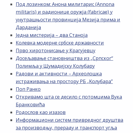
Под лозинком: Анона милитарис (Annona
militaris) и радионице оружја (fabricae) у
унутрашњости провинција Мезија прима и
Дарданија
Једна мистерија – два Станоја
Колевка модерне србске државности
Прво хиротонисање у Крагујевцу
Досељавање становништва из „Српског“
Полимља у Шумадијску Колубару
Радови и активности – Археолошка
истраживања на простору РБ „Kолубара”
Поп Ранко
Откривамо шта се десило с потомцима Вука
Бранковића
Родослов као изазов
Информациони систем привредног друштва
за производњу, прераду и транспорт угља