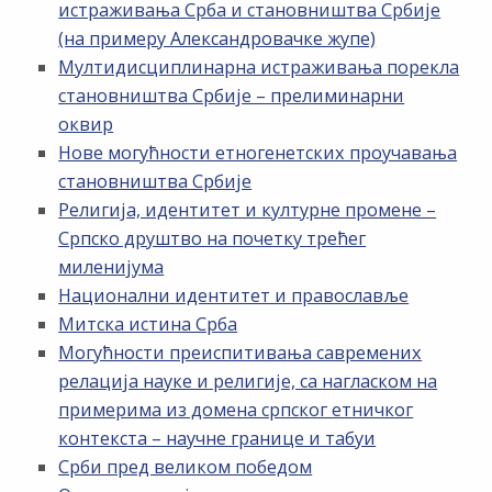
истраживања Срба и становништва Србије
(на примеру Александровачке жупе)
Мултидисциплинарна истраживања порекла
становништва Србије – прелиминарни
оквир
Нове могућности етногенетских проучавања
становништва Србије
Религија, идентитет и културне промене –
Српско друштво на почетку трећег
миленијума
Национални идентитет и православље
Митска истина Срба
Могућности преиспитивања савремених
релација науке и религије, са нагласком на
примерима из домена српског етничког
контекста – научне границе и табуи
Срби пред великом победом