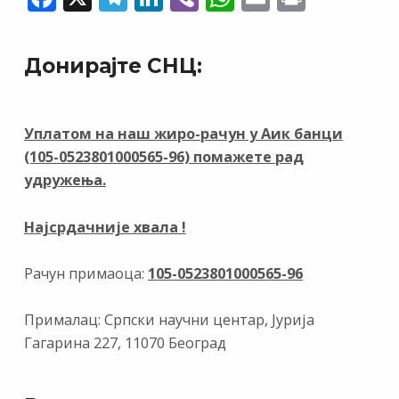
ac
el
n
b
h
m
in
e
e
k
er
at
ai
t
Донирајте СНЦ:
b
gr
e
s
l
o
a
dI
A
o
m
n
p
Уплатом на наш жиро-рачун у Аик банци
(105-0523801000565-96) помажете рад
k
p
удружења.
Најсрдачније хвала !
Рачун примаоца:
105-0523801000565-96
Прималац: Српски научни центар, Јурија
Гагарина 227, 11070 Београд