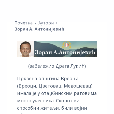
Почетна
Аутори
Зоран А. Антонијевић
(забележио Драга Лукић)
Црквена општина Вреоци
(Вреоци, Цветовац, Медошевац)
имала је у отаџбинским ратовима
много учесника. Скоро сви
способни житељи, били војни