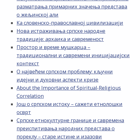
разматрања примарних значења представа
о жељинској али
Ка словенско-православној цивилизацији
Нова истраживања српске народне
традиције: архаика и савременост
Простор и време мушкарца –
традиционални и савремени иницијацијски
контекст
О највећем српском проблему: кључни
идејни и духовни аспекти кризе
About the Importance of Spiritual-Religious
Correlation
Још о српском истоку – сажети етнолошки
осврт
Српске етнокултурне границе и савремена
преиспитивања народних представа о
пореклу – старе истине и изазови