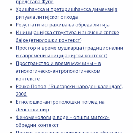
представа Жупе
Хришћанска и претхришћанска димензија
ритуала литијског опхода
Резултати истраживања обреда литија
Иницијацијска структура и значење српске
бајке (етнолошки контекст)
Простор и време мушкарца (традиционални
и савремени иницијацијски контекст)
Пространство и время мужчины – в
этнологическо-антропологическом
контексте
Рачко Попов, ”Български народен календар”,
2006.
Етнолошко-антрополошки поглед на
Лепенски вир
Феноменологија воде – општи митско-
обредни контекст
Прилог проучавању универзалних образаца