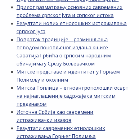
Прилог разматрању основних савремених
проблема српског југа и српског истока
Резултати нових етнолошких истраживања
српског југа
Повратак традиције – размишљања
поводом поновљеног издања књиге
Саватија Грбића о српским народним
обичајима у Срезу Бољевачком
Митске представе и идентитет у Горњем
Полимљу и околним
Митска Топлица – етноантрополошки осврт
на најнаглашеније садржаје са митским
предзнаком
Источна Србија као савремени
истраживачки изазов
Резултати савремених етнолошких
истраживања Горњег Полимља