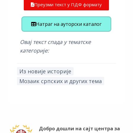
Преузми текст у ПДФ формату
Натраг на ауторски каталог
Овај текст спада у тематске
категорије:
Из новије историје
Мозаик српских и других тема
Добро дошли на сајт центра за