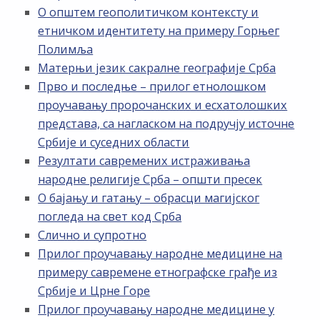
О општем геополитичком контексту и
етничком идентитету на примеру Горњег
Полимља
Матерњи језик сакралне географије Срба
Прво и последње – прилог етнолошком
проучавању пророчанских и есхатолошких
представа, са нагласком на подручју источне
Србије и суседних области
Резултати савремених истраживања
народне религије Срба – општи пресек
О бајању и гатању – обрасци магијског
погледа на свет код Срба
Слично и супротно
Прилог проучавању народне медицине на
примеру савремене етнографске грађе из
Србије и Црне Горе
Прилог проучавању народне медицине у