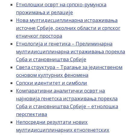
Етнолошки осврт на српско-румунска
прожимања и релације
Нова мултидисциплинарна истраживања
источне Србије, околних области и српског
етничког простора
Етнологија и генетика – Прелиминарна
мултидисциплинарна истраживања порекла
Срба и становништва Србије
Света структура – Трагање за јединственом
основом културних феномена
Српски идентитет и симболи
Компаративни аналитички осврт на
најновија генетска истраживања порекла
Срба и становништва Србије – етнолошка
перспектива
Непосредни резултати нових
мултидисциплинарних етногенетских