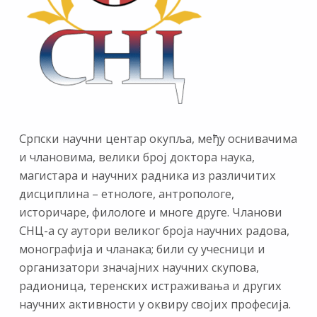
Српски научни центар окупља, међу оснивачима
и члановима, велики број доктора наука,
магистара и научних радника из различитих
дисциплина – етнологе, антропологе,
историчаре, филологе и многе друге. Чланови
СНЦ-а су аутори великог броја научних радова,
монографија и чланака; били су учесници и
организатори значајних научних скупова,
радионица, теренских истраживања и других
научних активности у оквиру својих професија.