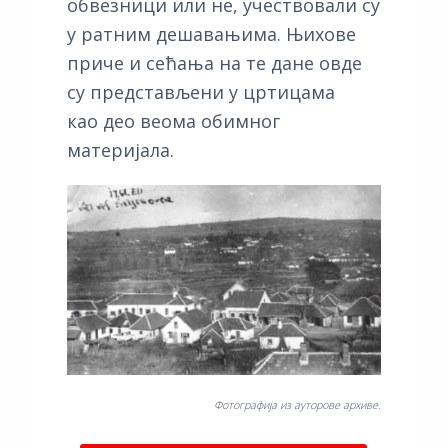
обвезници или не, учествовали су
у ратним дешавањима. Њихове
приче и сећања на те дане овде
су представљени у цртицама
као део веома обимног
материјала.
Фотографија из ауторове архиве.