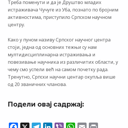
Треба поменути и да је Друштво младих
истраживача Чучуге из Уба, познато по бројним
активностима, приступило Српском научном
центру.
Како у пуном називу Српског научног центра
стоји, једна од основних тежњи су нам
мултидисциплинарна истраживања и
повезивање научника из различитих области, у
чему смо успели већ на самом почетку рада.
Тренутно, Српски научни центар окупља више
од 20 званичних чланова.
Подели овај садржај:
F
X
T
Li
Vi
W
E
Pr