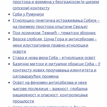
простора и времена у београдском (и ширем
српском) контексту
Срби у Румунији
Етнолошко-генетичка истраживања Србије –
на примеру простора општине Сврљиг
Под лозинком: Темнић – тематски зборник
Верске слободе, Црна Гора и антисрбизам –
неки илустративни правно-етнолошки
осврти
Стара и нова вера Срба – етнолошки осврт
Базични митски и ритуални обрасци Срба – У
контексту нових проучавања идентитета и
одговарајућих промена
Осврт на феномен антисрбизма и неке
његове последице – важност, глобална
раширеност и опасност, контролисање
прошлости