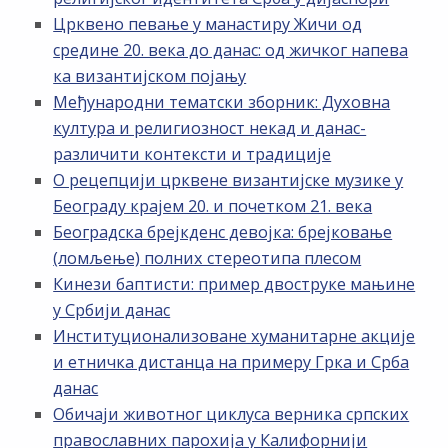
Црквено певање у манастиру Жичи од
средине 20. века до данас: од жичког напева
ка византијском појању
Међународни тематски зборник: Духовна
култура и религиозност некад и данас-
различити контексти и традиције
О рецепцији црквене византијске музике у
Београду крајем 20. и почетком 21. века
Београдска брејкденс девојка: брејковање
(ломљење) полних стереотипа плесом
Кинези баптисти: пример двоструке мањине
у Србији данас
Институционализоване хуманитарне акције
и етничка дистанца на примеру Грка и Срба
данас
Обичаји животног циклуса верника српских
православних парохија у Калифорнији