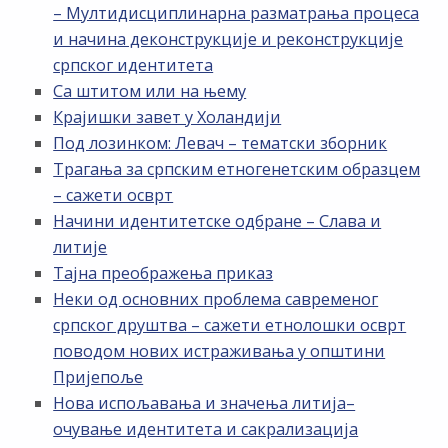
– Мултидисциплинарна разматрања процеса
и начина деконструкције и реконструкције
српског идентитета
Са штитом или на њему
Крајишки завет у Холандији
Под лозинком: Левач – тематски зборник
Трагања за српским етногенетским образцем
– сажети осврт
Начини идентитетске одбране – Слава и
литије
Тајна преображења приказ
Неки од основних проблема савременог
српског друштва – сажети етнолошки осврт
поводом нових истраживања у општини
Пријепоље
Нова испољавања и значења литија–
очување идентитета и сакрализација