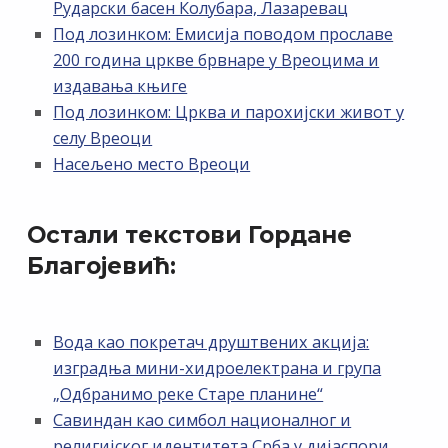
Рударски басен Колубара, Лазаревац
Под лозинком: Емисија поводом прославе
200 година цркве брвнаре у Вреоцима и
издавања књиге
Под лозинком: Црква и парохијски живот у
селу Вреоци
Насељено место Вреоци
Остали текстови Гордане
Благојевић:
Вода као покретач друштвених акција:
изградња мини-хидроелектрана и група
„Одбранимо реке Старе планине“
Савиндан као симбол националног и
религијског идентитета Срба у дијаспори