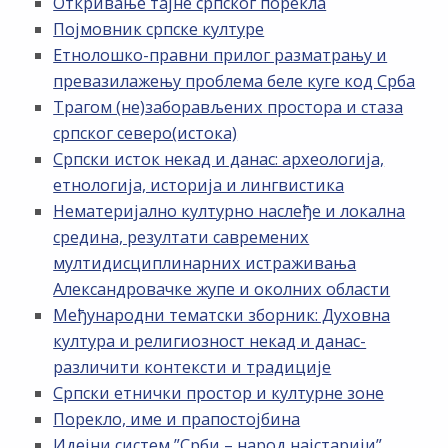
Откривање тајне српског порекла
Појмовник српске културе
Етнолошко-правни прилог разматрању и
превазилажењу проблема беле куге код Срба
Трагом (не)заборављених простора и стаза
српског северо(истока)
Српски исток некад и данас: археологија,
етнологија, историја и лингвистика
Нематеријално културно наслеђе и локална
средина, резултати савремених
мултидисциплинарних истраживања
Александровачке жупе и околних области
Међународни тематски зборник: Духовна
култура и религиозност некад и данас-
различити контексти и традиције
Српски етнички простор и културне зоне
Порекло, име и прапостојбина
Идејни систем ”Срби – народ најстарији”