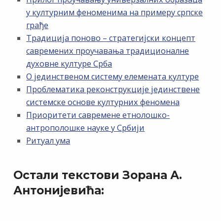
у културним феноменима на примеру српске
грађе
Традиција поново – стратегијски концепт
савремених проучавања традиционалне
духовне културе Срба
О јединственом систему елемената културе
Проблематика реконструкције јединствене
системске основе културних феномена
Приоритети савремене етнолошко-
антрополошке науке у Србији
Ритуал ума
Остали текстови Зорана А.
Антонијевића: