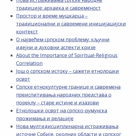
Нова истраживања српске народне
традиције: архаика и савременост
Простор и време мушкарца –
традиционални и савремени иницијацијски
контекст
О највећем српском проблему: кључни
идејни и духовни аспекти кризе
About the Importance of Spiritual-Religious
Correlation
Још о српском истоку – сажети етнолошки
осврт
Српске етнокултурне границе и савремена
преиспитивања народних представа о
пореклу – старе истине и изазови
Етнолошки осврт на српско-румунска
прожимања и релације
Нова мултидисциплинарна истраживања
источне Србије, околних области и српског