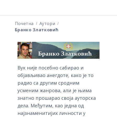
Почетна
Аутори
Бранко Златковић
Вук није посебно сабирао и
објављивао анегдоте, како је то
радио са другим сродним
усменим жанрова, али је њима
знатно прошарао своја ауторска
дела. Међутим, као једна од
најзнаменитијих личности у