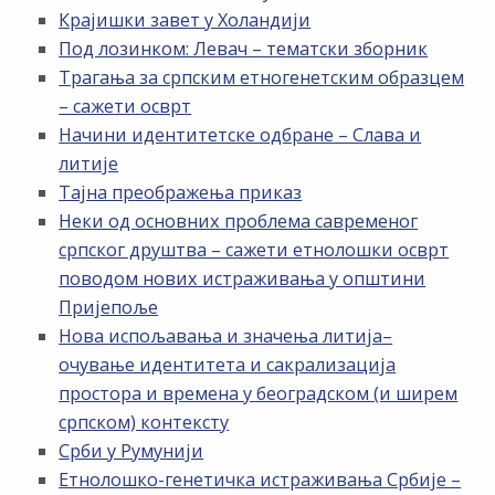
Крајишки завет у Холандији
Под лозинком: Левач – тематски зборник
Трагања за српским етногенетским образцем
– сажети осврт
Начини идентитетске одбране – Слава и
литије
Тајна преображења приказ
Неки од основних проблема савременог
српског друштва – сажети етнолошки осврт
поводом нових истраживања у општини
Пријепоље
Нова испољавања и значења литија–
очување идентитета и сакрализација
простора и времена у београдском (и ширем
српском) контексту
Срби у Румунији
Етнолошко-генетичка истраживања Србије –