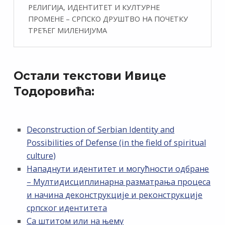
РЕЛИГИЈА, ИДЕНТИТЕТ И КУЛТУРНЕ
ПРОМЕНЕ – СРПСКО ДРУШТВО НА ПОЧЕТКУ
ТРЕЋЕГ МИЛЕНИЈУМА
Остали текстови Ивице
Тодоровића:
Deconstruction of Serbian Identity and
Possibilities of Defense (in the field of spiritual
culture)
Нападнути идентитет и могућности одбране
– Мултидисциплинарна разматрања процеса
и начина деконструкције и реконструкције
српског идентитета
Са штитом или на њему