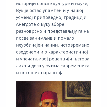
историји српске културе и науке,
Вук је остао упамћен и у нашој
усменој приповедној традицији.
Анегдоте о Вуку зборе
разноврсно и представљају га на
посве занимљив и помало
неуобичајен начин, истовремено
сведочећи и о карактеристичној
и упечатљивој рецепцији његова
лика и дела у очима савременика
и потоњих нараштаја.