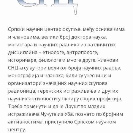
Српски научни центар окупља, међу оснивачима
и члановима, велики број доктора наука,
магистара и научних радника из различитих
дисциплина – етнологе, антропологе,
историчаре, филологе и многе друге. Чланови
СНЦ-а су аутори великог броја научних радова,
монографија и чланака; били су учесници и
организатори значајних научних скупова,
радионица, теренских истраживања и других
научних активности у оквиру својих професија.
Треба поменути и да је Друштво младих
истраживача Чучуге из Уба, познато по бројним
активностима, приступило Српском научном
центру.