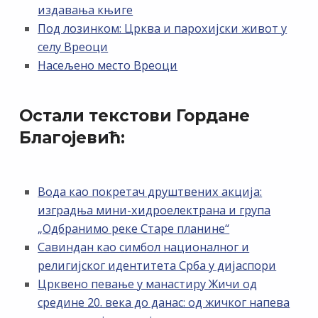
издавања књиге
Под лозинком: Црква и парохијски живот у
селу Вреоци
Насељено место Вреоци
Остали текстови Гордане
Благојевић:
Вода као покретач друштвених акција:
изградња мини-хидроелектрана и група
„Одбранимо реке Старе планине“
Савиндан као симбол националног и
религијског идентитета Срба у дијаспори
Црквено певање у манастиру Жичи од
средине 20. века до данас: од жичког напева