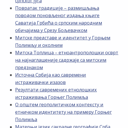
српског југа
Повратак традиције – размишљања
поводом поновљеног издања књиге
Саватија Грбића о српским народним
обичајима у Срезу Бољевачком
Митске представе и идентитет у Горњем
Полимљу и околним
Митска Топлица – етноантрополошки осврт
на најнаглашеније садржаје са митским
предзнаком
Источна Србија као савремени
истраживачки изазов
Резултати савремених етнолошких
истраживања Горњег Полимља
О општем геополитичком контексту и
етничком идентитету на примеру Горњег
Полимља
Матерњи језик сакралне географије Срба