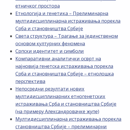
етничког простора
Етнологија и генетика – Прелиминарна
мултидисциплинарна истраживања порекла
Срба и становништва Србије
Света структура – Трагање за јединственом
основом културних феномена
Српски идентитет и симболи
Компаративни аналитички осврт на
најновија генетска истраживања порекла
Срба и становништва Србије – етнолошка
перспектива
Непосредни резултати нових
мултидисциплинарних етногенетских
истраживања Срба и становништва Србије
(на примеру Александровачке жупе)
Мултидисциплинарна истраживања порекла
становништва Србије – прелиминарни