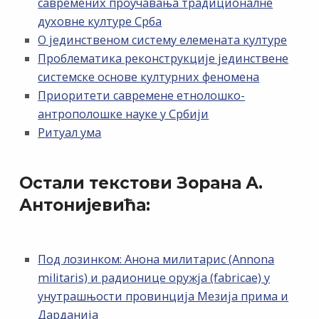
савремених проучавања традиционалне
духовне културе Срба
О јединственом систему елемената културе
Проблематика реконструкције јединствене
системске основе културних феномена
Приоритети савремене етнолошко-
антрополошке науке у Србији
Ритуал ума
Остали текстови Зорана А.
Антонијевића:
Под лозинком: Анона милитарис (Annona
militaris) и радионице оружја (fabricae) у
унутрашњости провинција Мезија прима и
Дарданија