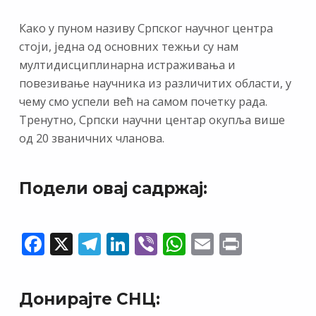
Како у пуном називу Српског научног центра
стоји, једна од основних тежњи су нам
мултидисциплинарна истраживања и
повезивање научника из различитих области, у
чему смо успели већ на самом почетку рада.
Тренутно, Српски научни центар окупља више
од 20 званичних чланова.
Подели овај садржај:
F
X
T
Li
Vi
W
E
Pr
ac
el
n
b
h
m
in
e
e
k
er
at
ai
t
Донирајте СНЦ:
b
gr
e
s
l