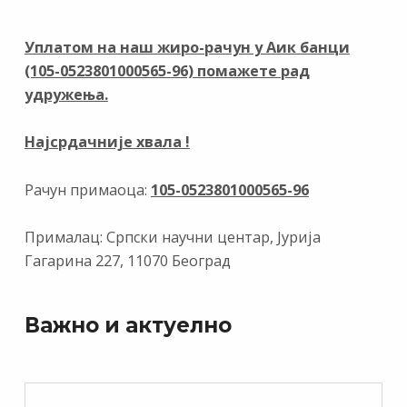
o
a
dI
A
o
m
n
p
Уплатом на наш жиро-рачун у Аик банци
(105-0523801000565-96) помажете рад
k
p
удружења.
Најсрдачније хвала !
Рачун примаоца:
105-0523801000565-96
Прималац: Српски научни центар, Јурија
Гагарина 227, 11070 Београд
Важно и актуелно