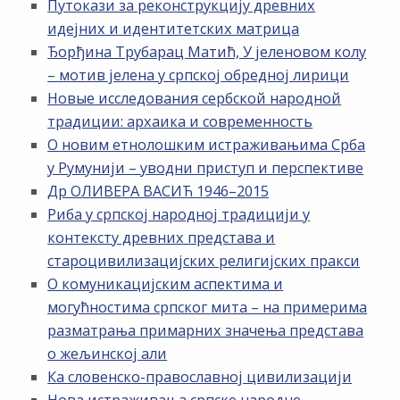
Путокази за реконструкцију древних
идејних и идентитетских матрица
Ђорђина Трубарац Матић, У јеленовом колу
– мотив јелена у српској обредној лирици
Новые исследования сербской народной
традиции: архаика и современность
О новим етнолошким истраживањима Срба
у Румунији – уводни приступ и перспективе
Др ОЛИВЕРА ВАСИЋ 1946–2015
Риба у српској народној традицији у
контексту древних представа и
староцивилизацијских религијских пракси
О комуникацијским аспектима и
могућностима српског мита – на примерима
разматрања примарних значења представа
о жељинској али
Ка словенско-православној цивилизацији