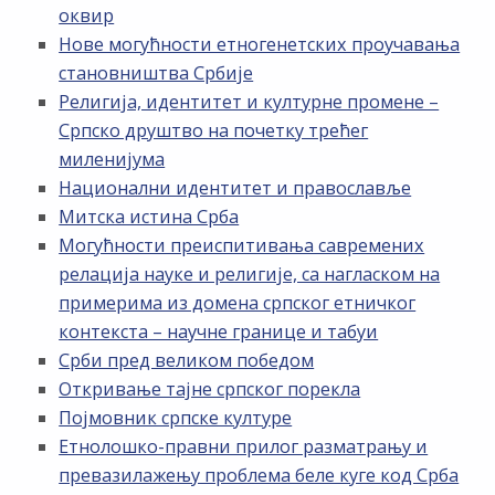
оквир
Нове могућности етногенетских проучавања
становништва Србије
Религија, идентитет и културне промене –
Српско друштво на почетку трећег
миленијума
Национални идентитет и православље
Митска истина Срба
Могућности преиспитивања савремених
релација науке и религије, са нагласком на
примерима из домена српског етничког
контекста – научне границе и табуи
Срби пред великом победом
Откривање тајне српског порекла
Појмовник српске културе
Етнолошко-правни прилог разматрању и
превазилажењу проблема беле куге код Срба