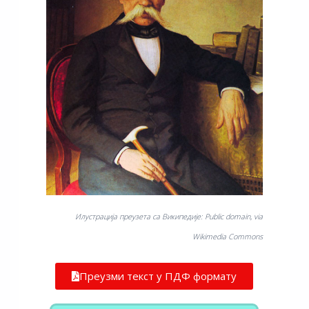
Илустрација преузета са Википедије: Public domain, via
Wikimedia Commons
Преузми текст у ПДФ формату