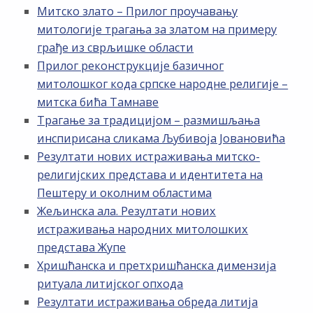
Митско злато – Прилог проучавању
митологије трагања за златом на примеру
грађе из сврљишке области
Прилог реконструкције базичног
митолошког кода српске народне религије –
митска бића Тамнаве
Трагање за традицијом – размишљања
инспирисана сликама Љубивоја Јовановића
Резултати нових истраживања митско-
религијских представа и идентитета на
Пештеру и околним областима
Жељинска ала. Резултати нових
истраживања народних митолошких
представа Жупе
Хришћанска и претхришћанска димензија
ритуала литијског опхода
Резултати истраживања обреда литија