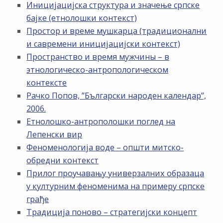
Иницијацијска структура и значење српске
бајке (етнолошки контекст)
Простор и време мушкарца (традиционални
и савремени иницијацијски контекст)
Пространство и время мужчины – в
этнологическо-антропологическом
контексте
Рачко Попов, ”Български народен календар”,
2006.
Етнолошко-антрополошки поглед на
Лепенски вир
Феноменологија воде – општи митско-
обредни контекст
Прилог проучавању универзалних образаца
у културним феноменима на примеру српске
грађе
Традиција поново – стратегијски концепт