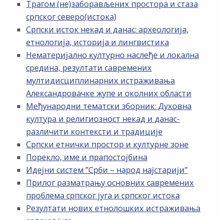
Трагом (не)заборављених простора и стаза
српског северо(истока)
Српски исток некад и данас: археологија,
етнологија, историја и лингвистика
Нематеријално културно наслеђе и локална
средина, резултати савремених
мултидисциплинарних истраживања
Александровачке жупе и околних области
Међународни тематски зборник: Духовна
култура и религиозност некад и данас-
различити контексти и традиције
Српски етнички простор и културне зоне
Порекло, име и прапостојбина
Идејни систем ”Срби – народ најстарији”
Прилог разматрању основних савремених
проблема српског југа и српског истока
Резултати нових етнолошких истраживања