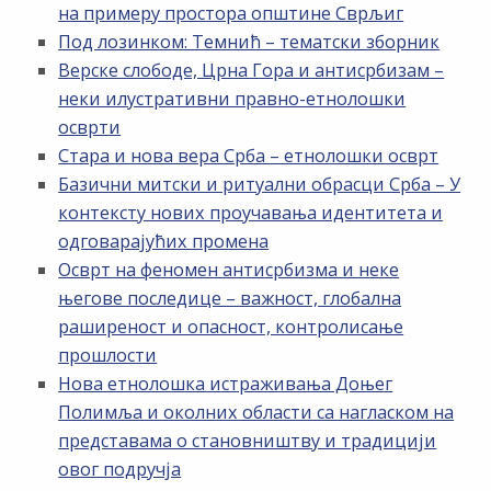
на примеру простора општине Сврљиг
Под лозинком: Темнић – тематски зборник
Верске слободе, Црна Гора и антисрбизам –
неки илустративни правно-етнолошки
осврти
Стара и нова вера Срба – етнолошки осврт
Базични митски и ритуални обрасци Срба – У
контексту нових проучавања идентитета и
одговарајућих промена
Осврт на феномен антисрбизма и неке
његове последице – важност, глобална
раширеност и опасност, контролисање
прошлости
Нова етнолошка истраживања Доњег
Полимља и околних области са нагласком на
представама о становништву и традицији
овог подручја