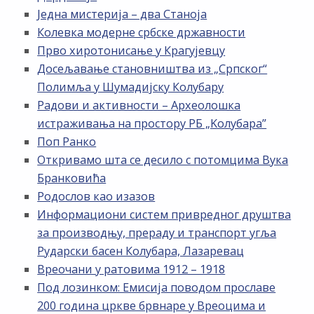
Једна мистерија – два Станоја
Колевка модерне србске државности
Прво хиротонисање у Крагујевцу
Досељавање становништва из „Српског“
Полимља у Шумадијску Колубару
Радови и активности – Археолошка
истраживања на простору РБ „Kолубара”
Поп Ранко
Откривамо шта се десило с потомцима Вука
Бранковића
Родослов као изазов
Информациони систем привредног друштва
за производњу, прераду и транспорт угља
Рударски басен Колубара, Лазаревац
Вреочани у ратовима 1912 – 1918
Под лозинком: Емисија поводом прославе
200 година цркве брвнаре у Вреоцима и