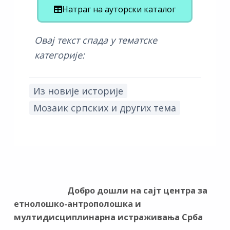
Натраг на ауторски каталог
Овај текст спада у тематске
категорије:
Из новије историје
Мозаик српских и других тема
Добро дошли на сајт центра за
етнолошко-антрополошка и
мултидисциплинарна истраживања Срба