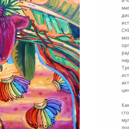
и ч
ма
ди
ис
СНЦ
мон
ор
ра
нау
Тр
ист
ак
цен
Как
сто
му
по