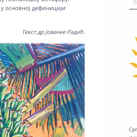
е у основној дефиницији
Текст др Јованке Радић.
Ср