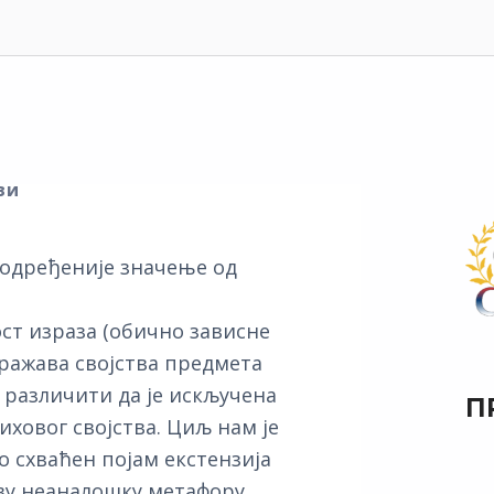
ви
 одређеније значење од
ст израза (обично зависне
зражава својства предмета
о различити да је искључена
П
ховог својства. Циљ нам је
о схваћен појам екстензија
у неаналошку метафору,