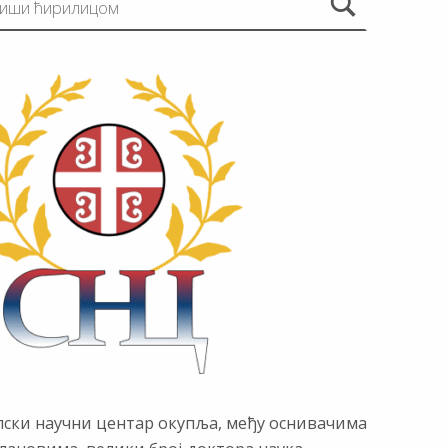
пски научни центар окупља, међу оснивачима