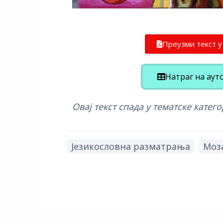
Преузми текст 
Натраг на аут
Овај текст спада у тематске катего
Језикословна разматрања
Моза