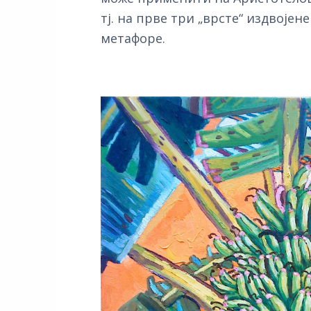
тј. на прве три „врсте“ издвојен
метафоре.