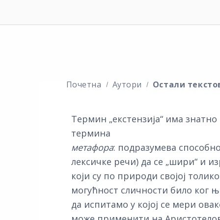
Почетна
Аутори
Остали тексто
Термин „екстензија“ има знатно
термина
метафора
: подразумева способно
лексичке речи) да се „шири“ и и
који су по природи својој толик
могућност сличности било ког њи
да испитамо у којој се мери овак
може применити на Аристотелов