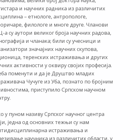
лановима, велики број доктора наука,
гистара и научних радника из различитих
сциплина – етнологе, антропологе,
торичаре, филологе и многе друге. Чланови
-а су аутори великог броја научних радова,
ографија и чланака; били су учесници и
ганизатори значајних научних скупова,
дионица, теренских истраживања и других
чних активности у оквиру својих професија.
еба поменути и да је Друштво младих
раживача Чучуге из Уба, познато по бројним
тивностима, приступило Српском научном
тру.
о у пуном називу Српског научног центра
ји, једна од основних тежњи су нам
лтидисциплинарна истраживања и
везивање научника из различитих области, у