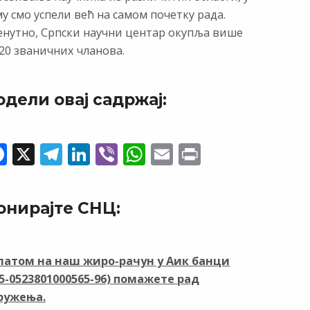
у смо успели већ на самом почетку рада.
енутно, Српски научни центар окупља више
20 званичних чланова.
одели овај садржај:
F
X
T
Li
Vi
W
E
Pr
ac
el
n
b
h
m
in
e
e
k
er
at
ai
t
онирајте СНЦ:
b
gr
e
s
l
o
a
dI
A
o
m
n
p
латом на наш жиро-рачун у Аик банци
05-0523801000565-96) помажете рад
k
p
ружења.