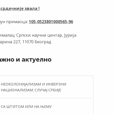
јсрдачније хвала !
чун примаоца:
105-0523801000565-96
малац: Српски научни центар, Јурија
арина 227, 11070 Београд
ажно и актуелно
НЕОКОЛОНИЈАЛИЗАМ И ИНВЕРЗНИ
НАЦИОНАЛИЗАМ: СЛУЧАЈ СРБИЈЕ
СА ШТИТОМ ИЛИ НА ЊЕМУ