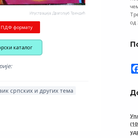
чем
Илустрација: Драгољуб Триндић
Тр
од 
у ПДФ формату
П
орски каталог
рије:
ик српских и других тема
Д
Уп
(1
уд