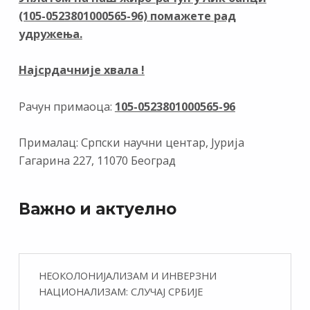
o
m
n
p
(105-0523801000565-96) помажете рад
k
p
удружења.
Најсрдачније хвала !
Рачун примаоца:
105-0523801000565-96
Прималац: Српски научни центар, Јурија
Гагарина 227, 11070 Београд
Важно и актуелно
НЕОКОЛОНИЈАЛИЗАМ И ИНВЕРЗНИ
НАЦИОНАЛИЗАМ: СЛУЧАЈ СРБИЈЕ