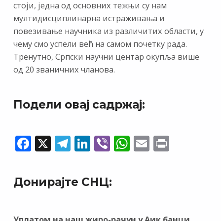
стоји, једна од основних тежњи су нам
мултидисциплинарна истраживања и
повезивање научника из различитих области, у
чему смо успели већ на самом почетку рада.
Тренутно, Српски научни центар окупља више
од 20 званичних чланова.
Подели овај садржај:
F
X
T
Li
Vi
W
E
Pr
ac
el
n
b
h
m
in
e
e
k
er
at
ai
t
Донирајте СНЦ:
b
gr
e
s
l
o
a
dI
A
Уплатом на наш жиро-рачун у Аик банци