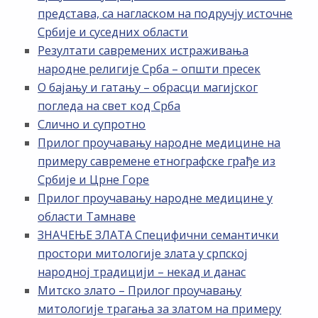
представа, са нагласком на подручју источне
Србије и суседних области
Резултати савремених истраживања
народне религије Срба – општи пресек
О бајању и гатању – обрасци магијског
погледа на свет код Срба
Слично и супротно
Прилог проучавању народне медицине на
примеру савремене етнографске грађе из
Србије и Црне Горе
Прилог проучавању народне медицине у
области Тамнаве
ЗНАЧЕЊЕ ЗЛАТА Специфични семантички
простори митологије злата у српској
народној традицији – некад и данас
Митско злато – Прилог проучавању
митологије трагања за златом на примеру