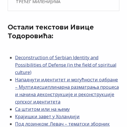
ТРЕЋЕГ МИЛЕНИЈУМА
Остали текстови Ивице
Тодоровића:
Deconstruction of Serbian Identity and
Possibilities of Defense (in the field of spiritual
culture)
Нападнути идентитет и могућности одбране
– Мултидисциплинарна разматрања процеса
и начина деконструкције и реконструкције
српског идентитета
Са штитом или на њему
Крајишки завет у Холандији
Под лозинком: Левач – тематски зборник