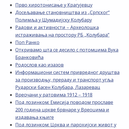
Прво хиротонисање у Крагујевцу
Досељавање становништва из „Српског“
Полимља у Шумадијску Колубару
Радови и активности – Археолошка
истраживања на простору РБ „Kолубара”
Поп Ранко
Откривамо шта се десило с потомцима Вука
Бранковића
Родослов као изазов
Информациони систем привредног друштва
за производњу, прераду и транспорт угља
Рударски басен Колубара, Лазаревац
Вреочани у ратовима 1912 – 1918
Под лозинком: Емисија поводом прославе
200 година цркве брвнаре у Вреоцима и
издавања књиге
Под лозинком: Црква и парохијски живот у