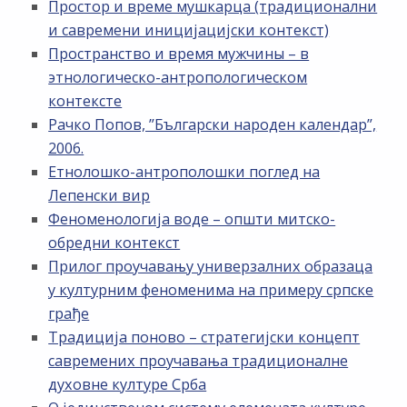
Простор и време мушкарца (традиционални
и савремени иницијацијски контекст)
Пространство и время мужчины – в
этнологическо-антропологическом
контексте
Рачко Попов, ”Български народен календар”,
2006.
Етнолошко-антрополошки поглед на
Лепенски вир
Феноменологија воде – општи митско-
обредни контекст
Прилог проучавању универзалних образаца
у културним феноменима на примеру српске
грађе
Традиција поново – стратегијски концепт
савремених проучавања традиционалне
духовне културе Срба