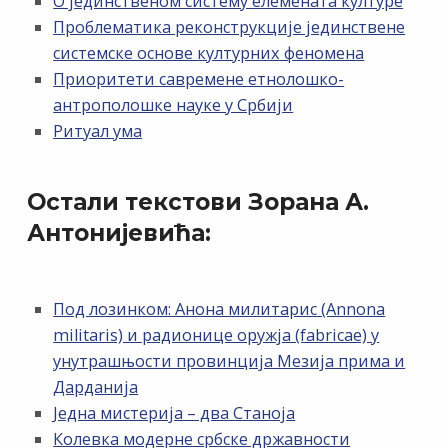
О јединственом систему елемената културе
Проблематика реконструкције јединствене
системске основе културних феномена
Приоритети савремене етнолошко-
антрополошке науке у Србији
Ритуал ума
Остали текстови Зорана А.
Антонијевића:
Под лозинком: Анона милитарис (Annona
militaris) и радионице оружја (fabricae) у
унутрашњости провинција Мезија прима и
Дарданија
Једна мистерија – два Станоја
Колевка модерне србске државности