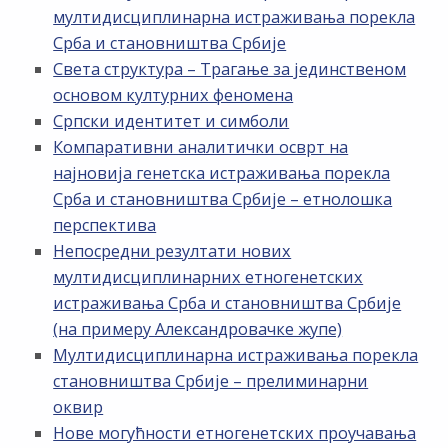
мултидисциплинарна истраживања порекла
Срба и становништва Србије
Света структура – Трагање за јединственом
основом културних феномена
Српски идентитет и симболи
Компаративни аналитички осврт на
најновија генетска истраживања порекла
Срба и становништва Србије – етнолошка
перспектива
Непосредни резултати нових
мултидисциплинарних етногенетских
истраживања Срба и становништва Србије
(на примеру Александровачке жупе)
Мултидисциплинарна истраживања порекла
становништва Србије – прелиминарни
оквир
Нове могућности етногенетских проучавања