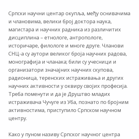
Српски научни центар окупља, међу оснивачима
и члановима, велики број доктора наука,
магистара и научних радника из различитих
дисциплина – етнологе, антропологе,
историчаре, филологе и многе друге. Чланови
СНЦ-а су аутори великог броја научних радова,
монографија и чланака; били су учесници и
организатори значајних научних скупова,
радионица, теренских истраживања и других
научних активности у оквиру својих професија.
Треба поменути и да је Друштво младих
истраживача Чучуге из Уба, познато по бројним
активностима, приступило Српском научном
центру.
Како у пуном називу Српског научног центра