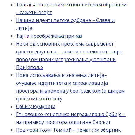
Трагања за српским етногенетским образцем
– сажети осврт
Начини идентитетске одбране – Слава и
литије
Тајна преображења приказ
Неки од основних проблема савременог
српског друштва – сажети етнолошки осврт
поводом нових истраживања у општини
Пријепоље
Нова испољавања и значења литија–
очување идентитета и сакрализација
простора и времена у београдском (и ширем
српском) контексту
Срби у Румунији
Етнолошко-генетичка истраживања Србије –
на примеру простора општине Сврљиг
Под лозинком: Темнић – тематски зборник