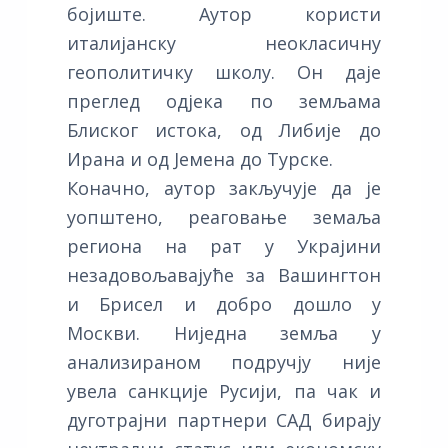
бојиште. Аутор користи
италијанску неокласичну
геополитичку школу. Он даје
преглед одјека по земљама
Блиског истока, од Либије до
Ирана и од Јемена до Турске.
Коначно, аутор закључује да је
уопштено, реаговање земаља
региона на рат у Украјини
незадовољавајуће за Вашингтон
и Брисел и добро дошло у
Москви. Ниједна земља у
анализираном подручју није
увела санкције Русији, па чак и
дуготрајни партнери САД бирају