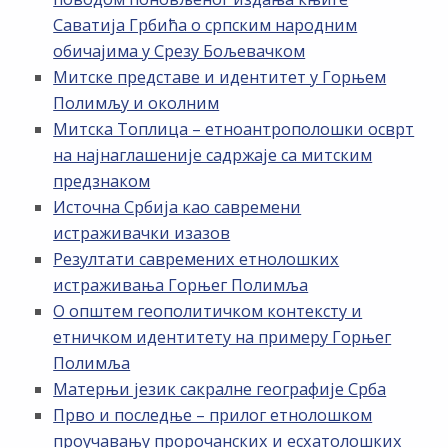
Саватија Грбића о српским народним
обичајима у Срезу Бољевачком
Митске представе и идентитет у Горњем
Полимљу и околним
Митска Топлица – етноантрополошки осврт
на најнаглашеније садржаје са митским
предзнаком
Источна Србија као савремени
истраживачки изазов
Резултати савремених етнолошких
истраживања Горњег Полимља
О општем геополитичком контексту и
етничком идентитету на примеру Горњег
Полимља
Матерњи језик сакралне географије Срба
Прво и последње – прилог етнолошком
проучавању пророчанских и есхатолошких