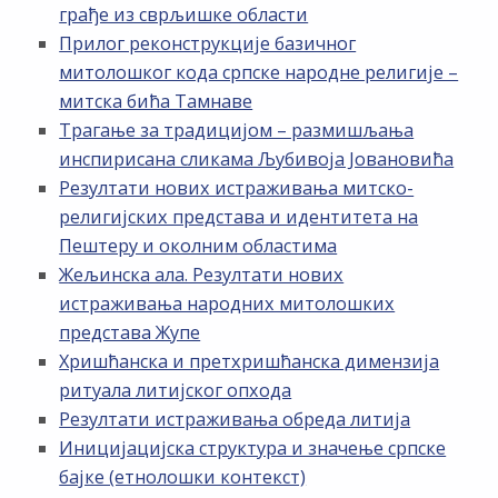
грађе из сврљишке области
Прилог реконструкције базичног
митолошког кода српске народне религије –
митска бића Тамнаве
Трагање за традицијом – размишљања
инспирисана сликама Љубивоја Јовановића
Резултати нових истраживања митско-
религијских представа и идентитета на
Пештеру и околним областима
Жељинска ала. Резултати нових
истраживања народних митолошких
представа Жупе
Хришћанска и претхришћанска димензија
ритуала литијског опхода
Резултати истраживања обреда литија
Иницијацијска структура и значење српске
бајке (етнолошки контекст)