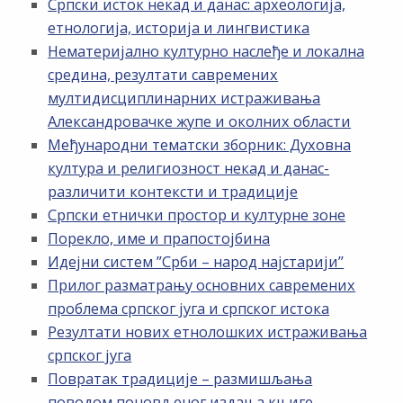
Српски исток некад и данас: археологија,
етнологија, историја и лингвистика
Нематеријално културно наслеђе и локална
средина, резултати савремених
мултидисциплинарних истраживања
Александровачке жупе и околних области
Међународни тематски зборник: Духовна
култура и религиозност некад и данас-
различити контексти и традиције
Српски етнички простор и културне зоне
Порекло, име и прапостојбина
Идејни систем ”Срби – народ најстарији”
Прилог разматрању основних савремених
проблема српског југа и српског истока
Резултати нових етнолошких истраживања
српског југа
Повратак традиције – размишљања
поводом поновљеног издања књиге