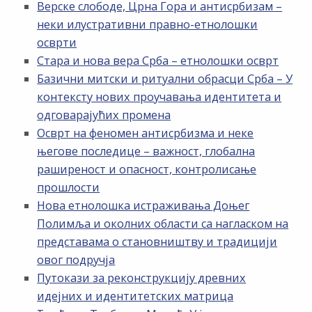
Верске слободе, Црна Гора и антисрбизам –
неки илустративни правно-етнолошки
осврти
Стара и нова вера Срба – етнолошки осврт
Базични митски и ритуални обрасци Срба – У
контексту нових проучавања идентитета и
одговарајућих промена
Осврт на феномен антисрбизма и неке
његове последице – важност, глобална
раширеност и опасност, контролисање
прошлости
Нова етнолошка истраживања Доњег
Полимља и околних области са нагласком на
представама о становништву и традицији
овог подручја
Путокази за реконструкцију древних
идејних и идентитетских матрица