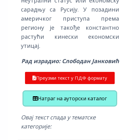
неутрални статус или економску
сарадњу са Русију. У позадини
америчког приступа према
региону је такође константно
растући кинески економски
утицај.
Рад израдио: Слободан Јанковић
Преузми текст у ПДФ формату
Натраг на ауторски каталог
Овај текст спада у тематске
категорије: