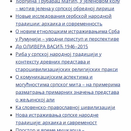
Ђорђина Трубарац Матић, У јеленовом колу
– мотив јелена у српској обредној лирици
Новые исследования сербской народной
традиции: архаика и современность
О новим етнолошким истраживањима Срба
у Румунији – уводни приступ и перспективе
Др ОЛИВЕРА ВАСИЋ 1946–2015
Риба у српској народној традицији у
контексту древних представа и
староцивилизацијских религијских пракси
О комуникацијским аспектима и
могућностима српског мита – на примерима
разматрања примарних значења представа
о жељинској али
Ка словенско-православној цивилизацији
Нова истраживања српске народне
традиције: архаика и савременост
Простор и време мушкарца –