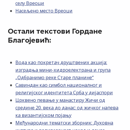
селу Вреоци
Насељено место Вреоци
Остали текстови Гордане
Благојевић:
Вода као покретач друштвених акција:
изградња мини-хидроелектрана и група
„Одбранимо реке Старе планине“
Савиндан као симбол националног и
религијског идентитета Срба у дијаспори
Црквено певање у манастиру Жичи од
средине 20. века до данас: од жичког напева
ка византијском појању
Међународни тематски зборник: Духовна