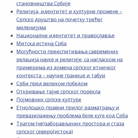
становништва Србије
Религија, идентитет и културне промене –
Српско друштво на почетку трећег
миленијума
Национални идентитет и православље
Митска истина Срба
Могућности преиспитивања савремених
релација науке и религије, са нагласком на
примерима из домена српског етничког
контекста – научне границе и табуи
Срби пред великом победом
Откривање тајне српског порекла
Појмовник српске културе
Етнолошко-правни прилог разматрању и
превазилажењу проблема беле куге код Срба
Трагом (не)заборављених простора и стаза
српског северо(истока)