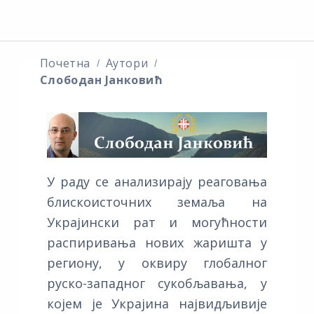
Почетна
Аутори
Слободан Јанковић
У раду се анализирају реаговања
блискоисточних земаља на
Украјински рат и могућности
распиривања нових жаришта у
региону, у оквиру глобалног
руско-западног сукобљавања, у
којем је Украјина највидљивије