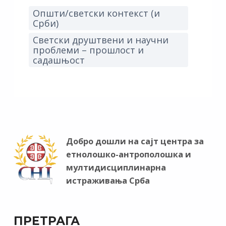
Општи/светски контекст (и
Срби)
Светски друштвени и научни
проблеми – прошлост и
садашњост
Добро дошли на сајт центра за
етнолошко-антрополошка и
мултидисциплинарна
истраживања Срба
ПРЕТРАГА