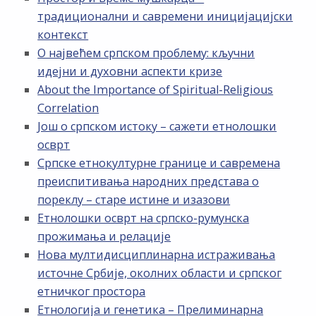
традиционални и савремени иницијацијски
контекст
О највећем српском проблему: кључни
идејни и духовни аспекти кризе
About the Importance of Spiritual-Religious
Correlation
Још о српском истоку – сажети етнолошки
осврт
Српске етнокултурне границе и савремена
преиспитивања народних представа о
пореклу – старе истине и изазови
Етнолошки осврт на српско-румунска
прожимања и релације
Нова мултидисциплинарна истраживања
источне Србије, околних области и српског
етничког простора
Етнологија и генетика – Прелиминарна