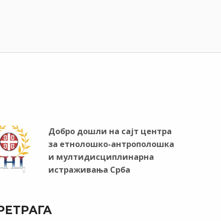
Добро дошли на сајт центра
за етнолошко-антрополошка
и мултидисциплинарна
истраживања Срба
РЕТРАГА