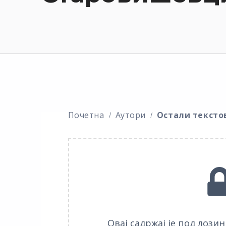
Почетна
Аутори
Остали тексто
Овај садржај је под лози