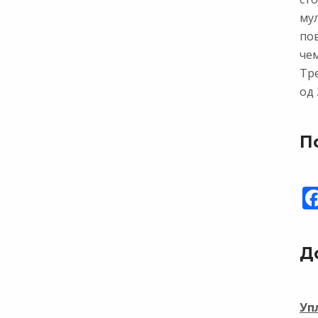
му
по
чем
Тр
од 
П
Д
Уп