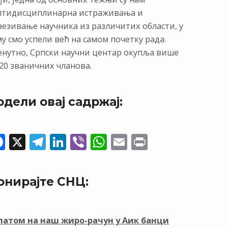
лтидисциплинарна истраживања и
везивање научника из различитих области, у
у смо успели већ на самом почетку рада.
енутно, Српски научни центар окупља више
20 званичних чланова.
одели овај садржај:
F
X
T
Li
Vi
W
E
Pr
ac
el
n
b
h
m
in
e
e
k
er
at
ai
t
онирајте СНЦ:
b
gr
e
s
l
o
a
dI
A
o
m
n
p
латом на наш жиро-рачун у Аик банци