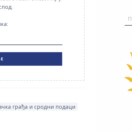
спод.
ка:
чка грађа и сродни подаци