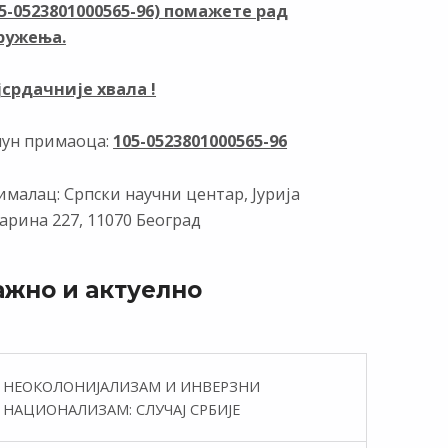
05-0523801000565-96) помажете рад
k
p
ружења.
јсрдачније хвала !
чун примаоца:
105-0523801000565-96
малац: Српски научни центар, Јурија
арина 227, 11070 Београд
ажно и актуелно
НЕОКОЛОНИЈАЛИЗАМ И ИНВЕРЗНИ
НАЦИОНАЛИЗАМ: СЛУЧАЈ СРБИЈЕ