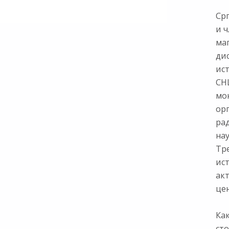
Ср
и ч
ма
ди
ис
СНЦ
мон
ор
ра
нау
Тр
ист
ак
цен
Как
сто