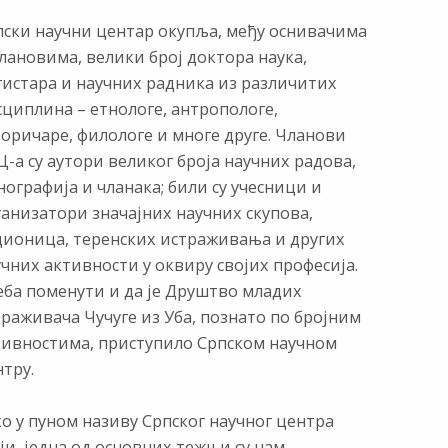
пски научни центар окупља, међу оснивачима
лановима, велики број доктора наука,
гистара и научних радника из различитих
сциплина – етнологе, антропологе,
торичаре, филологе и многе друге. Чланови
-а су аутори великог броја научних радова,
ографија и чланака; били су учесници и
ганизатори значајних научних скупова,
дионица, теренских истраживања и других
чних активности у оквиру својих професија.
еба поменути и да је Друштво младих
раживача Чучуге из Уба, познато по бројним
тивностима, приступило Српском научном
тру.
о у пуном називу Српског научног центра
ји, једна од основних тежњи су нам