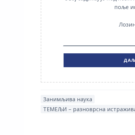
поље и
Лозин
Занимљива наука
ТЕМЕЉИ – разноврсна истражива