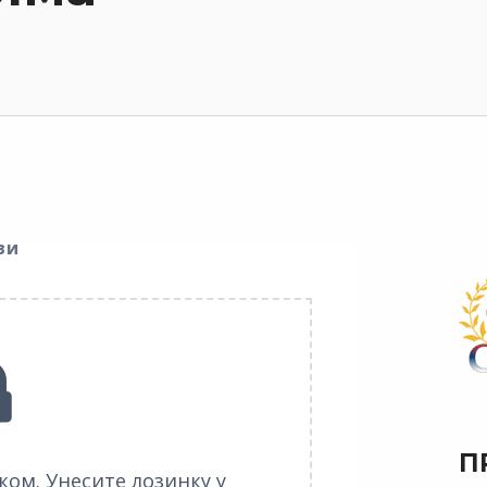
ви
П
нком. Унесите лозинку у