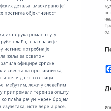
ских детаља ,,маскирано је“
му
по
се постигла објективност
чем
Тр
од 
ијих порука романа су: у
убо плаћа, а на снази је
 истине; потребна је
П
ала жеља за осветом
 пратила официре српске
били свесни да противничка,
ти жели да зна о етици
е, међутим, лежи у следећим
Д
 су припремали терен за општу
о ко плаћа рачун мерен бројем
 изузетака, исте вере и расе,
Уп