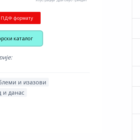
у ПДФ формату
орски каталог
рије:
блеми и изазови
 и данас