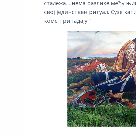
сталежа… нема разлике међу њима
свој јединствен ритуал. Сузе кап
коме припадају.“