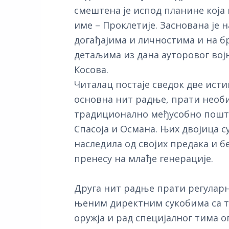
смештена је испод планине која
име – Проклетије. Заснована је 
догађајима и личностима и на 
детаљима из дана ауторовог вој
Косова.
Читалац постаје сведок две исти
основна нит радње, прати необ
традиционално међусобно пошт
Спасоја и Османа. Њих двојица 
наследила од својих предака и б
пренесу на млађе генерације.
Друга нит радње прати регуларну
њеним директним сукобима са 
оружја и рад специјалног тима о