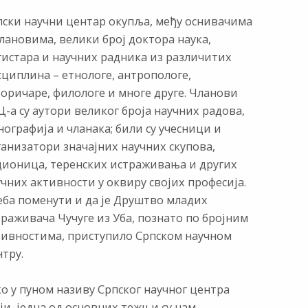
пски научни центар окупља, међу оснивачима
лановима, велики број доктора наука,
гистара и научних радника из различитих
сциплина – етнологе, антропологе,
торичаре, филологе и многе друге. Чланови
-а су аутори великог броја научних радова,
ографија и чланака; били су учесници и
ганизатори значајних научних скупова,
дионица, теренских истраживања и других
чних активности у оквиру својих професија.
еба поменути и да је Друштво младих
раживача Чучуге из Уба, познато по бројним
тивностима, приступило Српском научном
тру.
о у пуном називу Српског научног центра
ји, једна од основних тежњи су нам