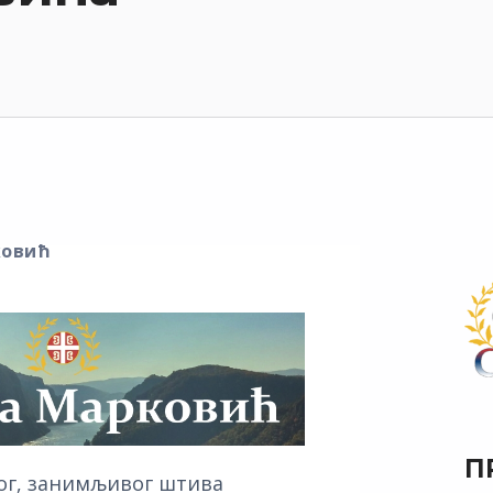
ковић
П
ог, занимљивог штива