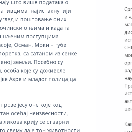
нају што више података о
Ср
ативцима, најистакнутији
и ч
 углед и поштовање оних
ма
 очински о њима и када га
ди
мишљеним поступцима.
ис
соје, Осман, Мрки – губе
СНЦ
поретка, са сатаном из сенке
мон
ђеној земљи. Посебно су
ор
 особа које су доживеле
ра
нау
јке Азре и младог полицајца
Тр
ист
ак
розе јесу оне које код
цен
тан осећај неизвесности,
 ликова крију се стварни
Как
то свему даје тон животности,
сто