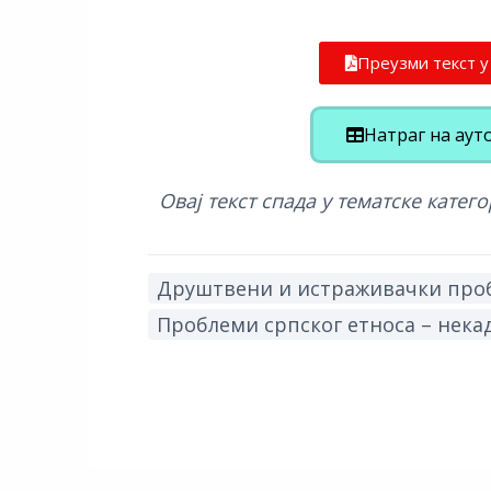
Преузми текст 
Натраг на аут
Овај текст спада у тематске катего
Друштвени и истраживачки про
Проблеми српског етноса – некад