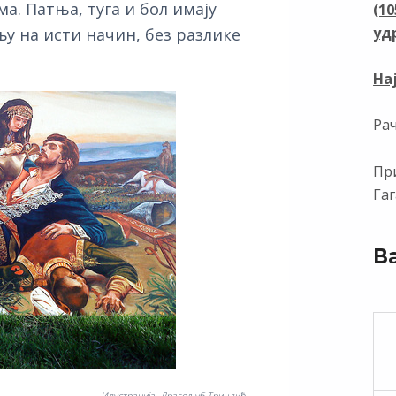
. Патња, туга и бол имају
(1
уд
љу на исти начин, без разлике
На
Ра
При
Гаг
В
Илустрација Драгољуб Триндић