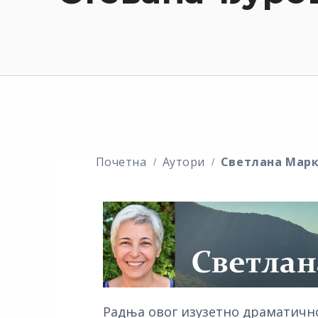
Почетна
Аутори
Светлана Мар
Радња овог изузетно драматичн