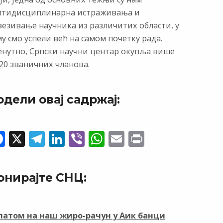
лтидисциплинарна истраживања и
везивање научника из различитих области, у
у смо успели већ на самом почетку рада.
енутно, Српски научни центар окупља више
20 званичних чланова.
одели овај садржај:
F
X
T
Li
Vi
W
E
Pr
ac
el
n
b
h
m
in
e
e
k
er
at
ai
t
онирајте СНЦ:
b
gr
e
s
l
o
a
dI
A
o
m
n
p
латом на наш жиро-рачун у Аик банци