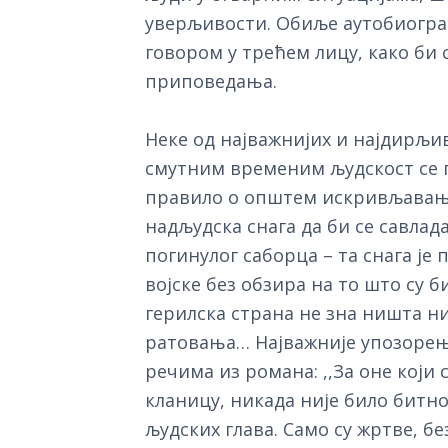
уверљивости. Обиље аутобиограф
говором у трећем лицу, како би 
приповедања.
Неке од најважнијих и најдирљив
смутним временим људскост се гр
правило о општем искривљавању
надљудска снага да би се савлад
погинулог саборца – та снага је
војске без обзира на то што су 
герилска страна не зна ништа ни
ратовања… Најважније упозорењ
речима из романа: ,,За оне који
кланицу, никада није било битн
људских глава. Само су жртве, без