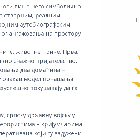
 носи више него симболично
на стварним, реалним
бројним аутобиографским
ног ангажовања на простору
ните, животне приче. Прва,
ично снажно пријатељство,
овање два домаћина –
су овакав модел понашања
езуспешно покушавају да га
, српску државну војску у
терористима – кријумчарима
перативаца који су задужени