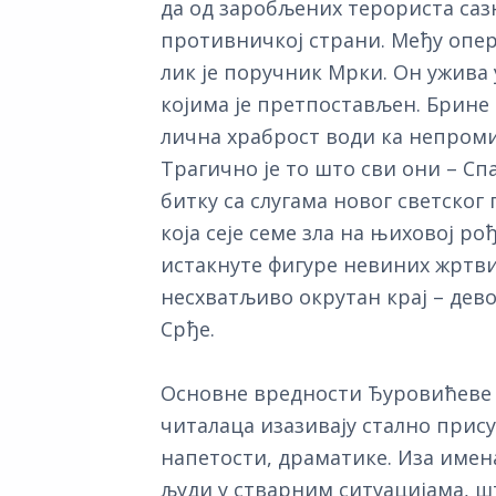
да од заробљених терориста саз
противничкој страни. Међу опер
лик је поручник Мрки. Он ужива
којима је претпостављен. Брине
лична храброст води ка непро
Трагично је то што сви они – Спа
битку са слугама новог светског 
која сеје семе зла на њиховој ро
истакнуте фигуре невиних жртви,
несхватљиво окрутан крај – дево
Срђе.
Основне вредности Ђуровићеве п
читалаца изазивају стално прису
напетости, драматике. Иза имена
људи у стварним ситуацијама, ш