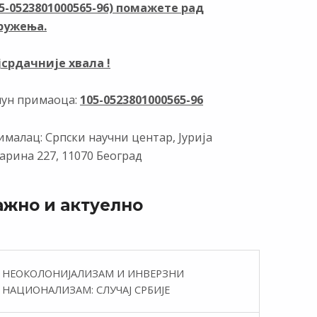
05-0523801000565-96) помажете рад
k
p
ружења.
јсрдачније хвала !
чун примаоца:
105-0523801000565-96
малац: Српски научни центар, Јурија
арина 227, 11070 Београд
ажно и актуелно
НЕОКОЛОНИЈАЛИЗАМ И ИНВЕРЗНИ
НАЦИОНАЛИЗАМ: СЛУЧАЈ СРБИЈЕ